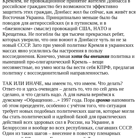
Кремлём, не провокационное принятие жителей Донбасса в
российское гражданство без возможности эффективно
защитить этих граждан, Донбасс жил бы сейчас, как живёт вся
Восточная Украина. Принципиально меньше было бы
поводов для антироссийских (и в путинском, и в
«бжезинском» смысле) провокаций США, НАТО и
Крещатика. Не погибли бы зря тысячи прекрасных ребят,
которых уверили, что они воюют в Донбассе чуть ли не за
новый СССР. Зато при умной политике Кремля в украинских
массах явно усилились бы настроения в пользу
воссоединения. Конечно, умная
хотя бы внешняя
политика и
нынешний про-олигархический Кремль – вещи
несовместные, но умно могла бы вести себя КПРФ, предлагая
политику с воссоединительной направленностью.
ТАК ИЛИ ИНАЧЕ, мы имеем то, что имеем. Что делать?
Ответ-то и здесь очевиден – делать то, что по сей день не
сделано, и что сделать надо. А для начала вернёмся к
думскому «Обращению…» 1997 года. Пора
громко
напомнить
об этом прецеденте, особенно с учётом того, что ситуация
требует новых подобных политических шагов, которые могли
бы стать политической и идейной базой для практических
действий всех здоровых сил в России, на Украине, в
Белоруссии и вообще во всех республиках, слагавших СССР.
Один из таких шагов – внесение в повестку пленарных