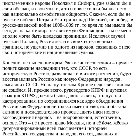
иноплеменные народы Поволжья и Сибири, уже забыли бы и
свои обычаи, и свои языки, а то и вовсе сошли бы «на нет»
как национально самобытные общности. Скажем, если бы не
русские победы Петра и Екатерины над Швецией, не победа в
русско-шведской войне 1808-1809 гг., то вряд ли мы имели бы
сегодня на карте мира независимую Финляндию – на её месте
вполне могла быть шведская провинция. Исключая случай
русской Польши, Россия легла в своих естественных
границах, не ущемив ни одного из народов, связавших с нею
свои исторические и национальные судьбы.
Конечно, не нынешние кремлёвские антисоветчики – прямые
политиканские наследники тех, кто СССР, то есть,
историческую Россию, разваливал и в итоге расчленил, будут
восстанавливать Россию как новую Федерацию народов,
слагавших СССР. Но на путинском Кремле ведь свет клином
не сошёлся. И, прежде всего, руководство КПРФ и думская
фракция КПРФ должны были давно заявить, что пусть и
кастрированная, но сохранившаяся как ядро объединения
Российская Федерация не только имеет право, но и обязана
активно и последовательно провозглашать идеи нового
воссоединения народов – на добровольной, естественно,
основе. Это – не просто право Москвы, но и её
долг
, жёстко
детерминированный всей тысячелетней историей
Российского государства и народов, его создававших и