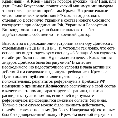
Крым наш!». А Киев – матерь городов русских, чей? Наш, или
дяди Сэма? Безусловно, политический минимум миниморум
заключался в решении проблемы Крыма. Но решительные
чисто политические действия РФ могли тогда создать
отдельную Восточную Украину в составе нового Союзного
государства при объединении РФ, Украины и Белоруссии.
Вот когда можно и нужно было использовать – без
задействования, собственно – и военный фактор.
Вместо этого провокационно устроили авантюру Донбасса с
отдельными (?!) ДНР и ЛНР… И устроили так ловко, что есть
основания видеть здесь руку спецслужб Запада. А уж глупость
и амбиции были налицо. Ну, в самом-то деле… Какая линия
лидеров Донбасса была бы разумной? В качестве
необходимого, но недостаточного условия начала активных
действий им следовало выдвинуть требование к Кремлю:
Путин должен
публично
заявить, что в случае
положительных результатов референдума в Донбассе РФ
немедленно принимает
Донбасскую
республику в свой состав
в качестве автономии, гарантирует её границы, и готова
расширить эту автономию, если к ней в результате
референдумов присоединятся смежные области Украины.
Только в этом случае можно было начинать действовать,
причём – совместно всему Донбассу. Наверняка эффективным
был бы одновременный подкуп Кремлём военной верхушки