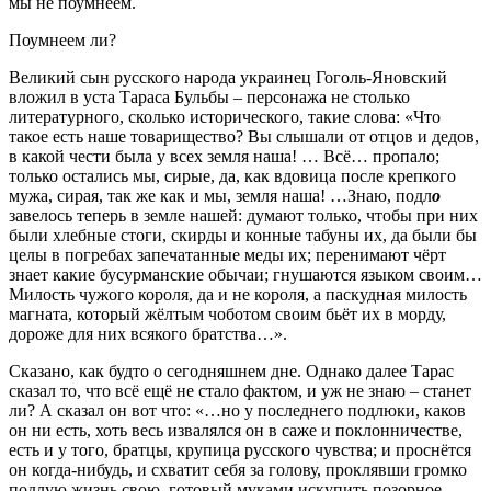
мы не поумнеем.
Поумнеем ли?
Великий сын русского народа украинец Гоголь-Яновский
вложил в уста Тараса Бульбы – персонажа не столько
литературного, сколько исторического, такие слова: «Что
такое есть наше товарищество? Вы слышали от отцов и дедов,
в какой чести была у всех земля наша! … Всё… пропало;
только остались мы, сирые, да, как вдовица после крепкого
мужа, сирая, так же как и мы, земля наша! …Знаю, подл
о
завелось теперь в земле нашей: думают только, чтобы при них
были хлебные стоги, скирды и конные табуны их, да были бы
целы в погребах запечатанные меды их; перенимают чёрт
знает какие бусурманские обычаи; гнушаются языком своим…
Милость чужого короля, да и не короля, а паскудная милость
магната, который жёлтым чоботом своим бьёт их в морду,
дороже для них всякого братства…».
Сказано, как будто о сегодняшнем дне. Однако далее Тарас
сказал то, что всё ещё не стало фактом, и уж не знаю – станет
ли? А сказал он вот что: «…но у последнего подлюки, каков
он ни есть, хоть весь извалялся он в саже и поклонничестве,
есть и у того, братцы, крупица русского чувства; и проснётся
он когда-нибудь, и схватит себя за голову, проклявши громко
подлую жизнь свою, готовый муками искупить позорное