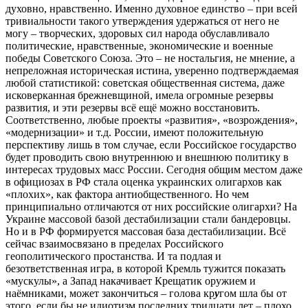
духовно, нравственно. Именно духовное единство – при всей
тривиальности такого утверждения удержаться от него не
могу – творческих, здоровых сил народа обуславливало
политические, нравственные, экономические и военные
победы Советского Союза. Это – не ностальгия, не мнение, а
непреложная историческая истина, уверенно подтверждаемая
любой статистикой: советская общественная система, даже
исковерканная брежневщиной, имела огромные резервы
развития, и эти резервы всё ещё можно восстановить.
Соответственно, любые проекты «развития», «возрождения»,
«модернизации» и т.д. России, имеют положительную
перспективу лишь в том случае, если Российское государство
будет проводить свою внутреннюю и внешнюю политику в
интересах трудовых масс России. Сегодня общим местом даже
в официозах в РФ стала оценка украинских олигархов как
«плохих», как фактора антиобщественного. Но чем
принципиально отличаются от них российские олигархи? На
Украине массовой базой дестабилизации стали бандеровцы.
Но и в РФ формируется массовая база дестабилизации. Всё
сейчас взаимосвязано в пределах Российского
геополитического простанства. И та подлая и
безответственная игра, в которой Кремль тужится показать
«мускулы», а Запад накачивает Крещатик оружием и
наёмниками, может закончиться – голова кр
у
гом шла бы от
этого, если бы не идиотизм последних тридцати лет – плохо.