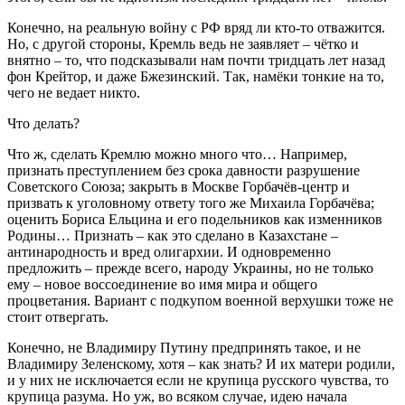
Конечно, на реальную войну с РФ вряд ли кто-то отважится.
Но, с другой стороны, Кремль ведь не заявляет – чётко и
внятно – то, что подсказывали нам почти тридцать лет назад
фон Крейтор, и даже Бжезинский. Так, намёки тонкие на то,
чего не ведает никто.
Что делать?
Что ж, сделать Кремлю можно много что… Например,
признать преступлением без срока давности разрушение
Советского Союза; закрыть в Москве Горбачёв-центр и
призвать к уголовному ответу того же Михаила Горбачёва;
оценить Бориса Ельцина и его подельников как изменников
Родины… Признать – как это сделано в Казахстане –
антинародность и вред олигархии. И одновременно
предложить – прежде всего, народу Украины, но не только
ему – новое воссоединение во имя мира и общего
процветания. Вариант с подкупом военной верхушки тоже не
стоит отвергать.
Конечно, не Владимиру Путину предпринять такое, и не
Владимиру Зеленскому, хотя – как знать? И их матери родили,
и у них не исключается если не крупица русского чувства, то
крупица разума. Но уж, во всяком случае, идею начала