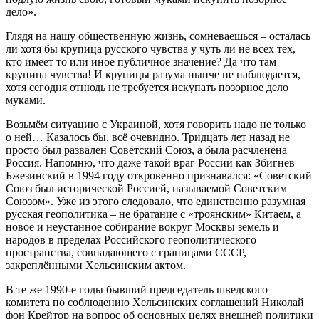
дело».
Глядя на нашу общественную жизнь, сомневаешься – осталась
ли хотя бы крупица русского чувства у чуть ли не всех тех,
кто имеет то или иное публичное значение? Да что там
крупица чувства! И крупицы разума нынче не наблюдается,
хотя сегодня отнюдь не требуется искупать позорное дело
муками.
Возьмём ситуацию с Украиной, хотя говорить надо не только
о ней… Казалось бы, всё очевидно. Тридцать лет назад не
просто был развален Советский Союз, а была расчленена
Россия. Напомню, что даже такой враг России как Збигнев
Бжезинский в 1994 году откровенно признавался: «Советский
Союз был исторической Россией, называемой Советским
Союзом». Уже из этого следовало, что единственно разумная
русская геополитика – не братание с «троянским» Китаем, а
новое и неустанное собирание вокруг Москвы земель и
народов в пределах Российского геополитического
пространства, совпадающего с границами СССР,
закреплёнными Хельсинским актом.
В те же 1990-е годы бывший председатель шведского
комитета по соблюдению Хельсинских соглашений Николай
фон Крейтор на вопрос об основных целях внешней политики