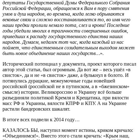
депутаты Государственной Думы Федерального Собрания
Российской Федерации, обращаемся к Вам в пору смятения
умов и душ народов, во времена, когда легко обрываются
вековые связи и сложно восстанавливается то, во имя чего
наши предки пролили немало пота, слез и крови! Последние
годы убедили многих в трагичности совершенных ошибок,
приведших к распаду государственного единства наших
народов. Думаем, недалек тот час, когда каждый из нас
поймет, что единственным созидательным выходом может
быть новое объединение наших государств…
»
.
Исторический потенциал у документа, проект которого писал
автор этой статьи, был огромным. Да вот же – весь ушёл «в
свисток», да и не «в свисток» даже, а булькнул в болото. И
потянулись дурацкие, межеумочные годы новейшей
российской (российской не в путинском, а в «бжезинском»
смысле) истории. Великороссию и Украину всё больше
разъединяли политикой Кремля и Крещатика, при вялости
масс РФ и Украины, вялости КПРФ и КПУ. А на Украине
растили бандеровских шакалят.
В итоге всех подвели к 2014 году…
КАЗАЛОСЬ БЫ, наступил момент истины, криком кричало:
«Объединимся!». Вместо этого стали кричать: «Крым наш,