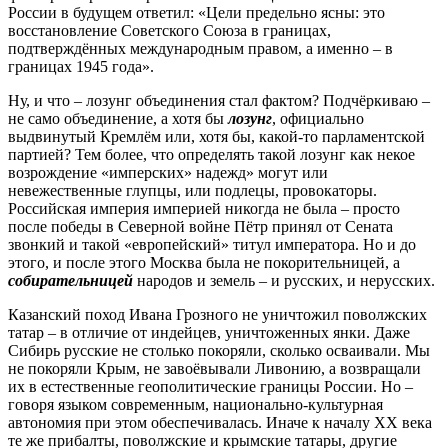
России в будущем ответил: «Цели предельно ясны: это
восстановление Советского Союза в границах,
подтверждённых международным правом, а именно – в
границах 1945 года».
Ну, и что – лозунг объединения стал фактом? Подчёркиваю –
не само объединение, а хотя бы
лозунг
, официально
выдвинутый Кремлём или, хотя бы, какой-то парламентской
партией? Тем более, что определять такой лозунг как некое
возрождение «имперских» надежд» могут или
невежественные глупцы, или подлецы, провокаторы.
Российская империя империей никогда не была – просто
после победы в Северной войне Пётр принял от Сената
звонкий и такой «европейский» титул императора. Но и до
этого, и после этого Москва была не покорительницей, а
собирательницей
народов и земель – и русских, и нерусских.
Казанский поход Ивана Грозного не уничтожил поволжских
татар – в отличие от индейцев, уничтоженных янки. Даже
Сибирь русские не столько покоряли, сколько осваивали. Мы
не покоряли Крым, не завоёвывали Ливонию, а возвращали
их в естественные геополитические границы России. Но –
говоря языком современным, национально-культурная
автономия при этом обеспечивалась. Иначе к началу ХХ века
те же прибалты, поволжские и крымские татары, другие