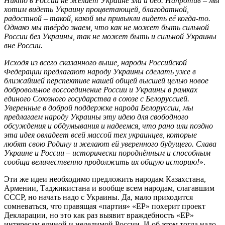
Никто в России не желает Украине зла и бед. Напротив – мы
хотим видеть Украину процветающей, благодатной,
радостной – такой, какой мы привыкли видеть её когда-то.
Однако мы твёрдо знаем, что как не может быть сильной
России без Украины, так не может быть и сильной Украины
вне России.
Исходя из всего сказанного выше, народы Российской
Федерации предлагают народу Украины сделать уже в
ближайшей перспективе нашей общей высшей целью новое
добровольное воссоединение России и Украины в рамках
единого Союзного государства в союзе с Белоруссией.
Уверенные в доброй поддержке народа Белоруссии, мы
предлагаем народу Украины эту идею для свободного
обсуждения и обдумывания и надеемся, что рано или поздно
эта идея овладеет всей массой тех украинцев, которые
любят свою Родину и желают ей уверенного будущего. Слава
Украине и России – исторически породнённым и способным
сообща величественно продолжить их общую историю!
».
Эти же идеи необходимо предложить народам Казахстана,
Армении, Таджикистана и вообще всем народам, слагавшим
СССР, но начать надо с Украины. Да, мало приходится
сомневаться, что правящая «партия» «ЕР» похерит проект
Декларации, но это как раз выявит враждебность «ЕР»
интересам единой и неделимой России. И об этом тогда надо