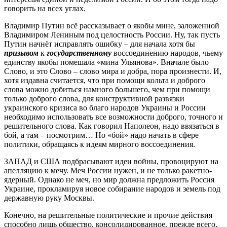
говорить на всех углах.
Владимир Путин всё рассказывает о якобы мине, заложенной
Владимиром Лениным под целостность России. Ну, так пусть
Путин начнёт исправлять ошибку – для начала хотя бы
призывом
к
государственному
воссоединению народов, чьему
единству якобы помешала «мина Ульянова». Вначале было
Слово, и это Слово – слово мира и добра, пора произнести. И,
хотя издавна считается, что при помощи кольта и доброго
слова можно добиться намного большего, чем при помощи
только доброго слова, для конструктивной развязки
украинского кризиса во благо народов Украины и России
необходимо использовать все возможности доброго, точного и
решительного слова. Как говорил Наполеон, надо ввязаться в
бой, а там – посмотрим… Но «бой» надо начать в сфере
политики, обращаясь к идеям мирного воссоединения.
ЗАПАД и США подбрасывают идеи войны, провоцируют на
апелляцию к мечу. Меч России нужен, и не только ракетно-
ядерный. Однако не меч, но мир должна предложить Россия
Украине, прокламируя новое собирание народов и земель под
державную руку Москвы.
Конечно, на решительные политические и прочие действия
способно лишь общество, консолидированное, прежде всего,