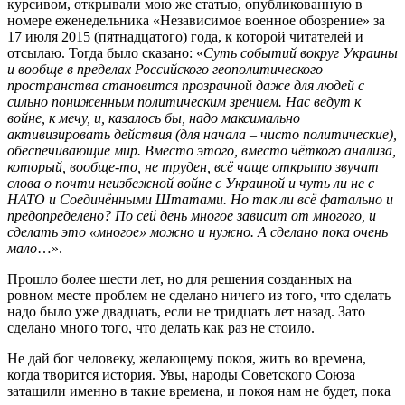
курсивом, открывали мою же статью, опубликованную в
номере еженедельника «Независимое военное обозрение» за
17 июля 2015 (пятнадцатого) года, к которой читателей и
отсылаю. Тогда было сказано: «
Суть событий вокруг Украины
и вообще в пределах Российского геополитического
пространства становится прозрачной даже для людей с
сильно пониженным политическим зрением. Нас ведут к
войне, к мечу, и, казалось бы, надо максимально
активизировать действия (для начала – чисто политические),
обеспечивающие мир. Вместо этого, вместо чёткого анализа,
который, вообще-то, не труден, всё чаще открыто звучат
слова о почти неизбежной войне с Украиной и чуть ли не с
НАТО и Соединёнными Штатами. Но так ли всё фатально и
предопределено? По сей день многое зависит от многого, и
сделать это «многое» можно и нужно. А сделано пока очень
мало
…».
Прошло более шести лет, но для решения созданных на
ровном месте проблем не сделано ничего из того, что сделать
надо было уже двадцать, если не тридцать лет назад. Зато
сделано много того, что делать как раз не стоило.
Не дай бог человеку, желающему покоя, жить во времена,
когда творится история. Увы, народы Советского Союза
затащили именно в такие времена, и покоя нам не будет, пока