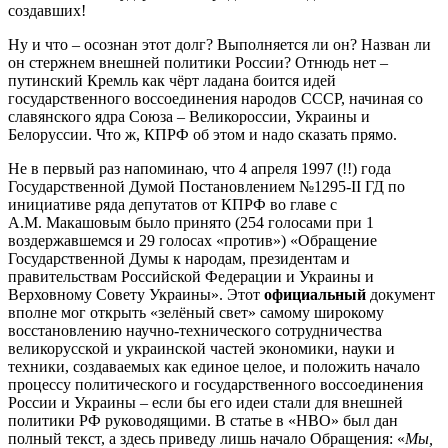
создавших!
Ну и что – осознан этот долг? Выполняется ли он? Назван ли
он стержнем внешней политики России? Отнюдь нет –
путинский Кремль как чёрт ладана боится идей
государственного воссоединения народов СССР, начиная со
славянского ядра Союза – Великороссии, Украины и
Белоруссии. Что ж, КПРФ об этом и надо сказать прямо.
Не в первый раз напоминаю, что 4 апреля 1997 (!!) года
Государственной Думой Постановлением №1295-II ГД по
инициативе ряда депутатов от КПРФ во главе с
А.М. Макашовым было принято (254 голосами при 1
воздержавшемся и 29 голосах «против») «Обращение
Государственной Думы к народам, президентам и
правительствам Российской Федерации и Украины и
Верховному Совету Украины». Этот
официальный
документ
вполне мог открыть «зелёный свет» самому широкому
восстановлению научно-технического сотрудничества
великорусской и украинской частей экономики, науки и
техники, создаваемых как единое целое, и положить начало
процессу политического и государственного воссоединения
России и Украины – если бы его идеи стали для внешней
политики РФ руководящими. В статье в «НВО» был дан
полный текст, а здесь приведу лишь начало Обращения: «
Мы,