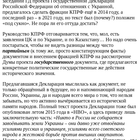
заседаний ГД проекта Государственной Декларации
Российской Федерации об отношениях с Украиной,
предлагалось сделать фракции КПРФ ещё в 2014 году, а
последний раз – в 2021 году, но текст был (почему?) положен
«под сукно». Не пора ли его оттуда достать?
Руководство КПРФ отговаривается тем, что, мол, есть
заявления ЦК и по Украине, и по Казахстану… Но надо очень
постараться, чтобы не видеть разницы между чисто
партийным
(к тому же, просто констатирующим факты)
документом и внесением фракцией КПРФ на рассмотрение
Думы проекта
государственного
документа, где предлагаются
конкретные политические государственные же действия
исторического значения.
Предлагавшаяся Декларация мыслилась как документ, не
только обращённый в будущее, но и напоминающий народам
России, Украины, да и народам всего мира о том, что нельзя
забывать, но что активно вычёркивается из исторической
памяти народов. Полный текст проекта Декларации тоже был
опубликован летом 2015 года в «НВО», а здесь приведу лишь
заключительную часть: «
Никто в России не собирается
завоёвывать земли Украины – они давно уже отвоёваны
усилиями русских и украинцев, усилиями всего советского
народа в жестокой борьбе против внешних оккупантов.