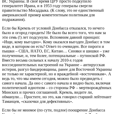
ВС Украины. В своё время ЦРУ просто подкупило
генералитет Ирана, и в 1953 году генералы свергли
правительство Мосаддыка. (К слову, это не единственный
американский пример компетентным политикам для
подражания).
Если бы Кремль от условий Донбасса отказался, то нечего
было и огород городить! Не было бы всего того, что нам за
эти семь (!) лет подсунули. Вспомним давний принцип:
«Ищи, кому выгодно». Кому оказался выгоден Донбасс в том
виде, в котором он есть? Ответ-то очевиден. Все пироги и
пышки – США, НАТО, ЕС, Китаю… Синяки и шишки – уже
полученные, и, тем более, потенциальные – путинской РФ.
Вместо весьма сильных к началу 2010-х годов
воссоединительных настроений на Украине – антирусская
истерия, разгул бандеровщины, ранее для Восточной Украины
не только не характерной, но и враждебной «восточникам». А
ведь то, что мы имеем сегодня, можно было предвидеть с
самого начала. Да оно с самого начала и видно было, включая
политический идиотизм – со стороны РФ – мертворождённых
Минских и прочих соглашений. Кремль, видите ли,
обманули… Простите, но это, как говорил старший лейтенант
Таманцев, «сказочки для дефективных».
Если бы не мнимое (по сути, подлое) поощрение Донбасса