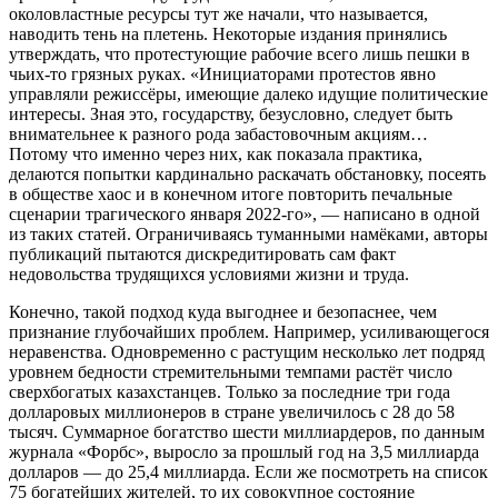
околовластные ресурсы тут же начали, что называется,
наводить тень на плетень. Некоторые издания принялись
утверждать, что протестующие рабочие всего лишь пешки в
чьих-то грязных руках. «Инициаторами протестов явно
управляли режиссёры, имеющие далеко идущие политические
интересы. Зная это, государству, безусловно, следует быть
внимательнее к разного рода забастовочным акциям…
Потому что именно через них, как показала практика,
делаются попытки кардинально раскачать обстановку, посеять
в обществе хаос и в конечном итоге повторить печальные
сценарии трагического января 2022-го», — написано в одной
из таких статей. Ограничиваясь туманными намёками, авторы
публикаций пытаются дискредитировать сам факт
недовольства трудящихся условиями жизни и труда.
Конечно, такой подход куда выгоднее и безопаснее, чем
признание глубочайших проблем. Например, усиливающегося
неравенства. Одновременно с растущим несколько лет подряд
уровнем бедности стремительными темпами растёт число
сверхбогатых казахстанцев. Только за последние три года
долларовых миллионеров в стране увеличилось с 28 до 58
тысяч. Суммарное богатство шести миллиардеров, по данным
журнала «Форбс», выросло за прошлый год на 3,5 миллиарда
долларов — до 25,4 миллиарда. Если же посмотреть на список
75 богатейших жителей, то их совокупное состояние