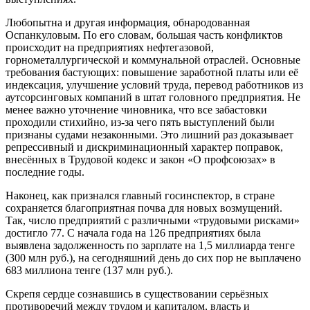
Любопытна и другая информация, обнародованная
Оспанкуловым. По его словам, большая часть конфликтов
происходит на предприятиях нефтегазовой,
горнометаллургической и коммунальной отраслей. Основные
требования бастующих: повышение заработной платы или её
индексация, улучшение условий труда, перевод работников из
аутсорсинговых компаний в штат головного предприятия. Не
менее важно уточнение чиновника, что все забастовки
проходили стихийно, из-за чего пять выступлений были
признаны судами незаконными. Это лишний раз доказывает
репрессивный и дискриминационный характер поправок,
внесённых в Трудовой кодекс и закон «О профсоюзах» в
последние годы.
Наконец, как признался главный госинспектор, в стране
сохраняется благоприятная почва для новых возмущений.
Так, число предприятий с различными «трудовыми рисками»
достигло 77. С начала года на 126 предприятиях была
выявлена задолженность по зарплате на 1,5 миллиарда тенге
(300 млн руб.), на сегодняшний день до сих пор не выплачено
683 миллиона тенге (137 млн руб.).
Скрепя сердце сознавшись в существовании серьёзных
противоречий между трудом и капиталом, власть и