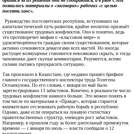
браться за их решение они не собираются, а в ряде СМИ
появились материалы о «заговорах» рабочих «с целью
посеять хаос».
Руководство постсоветских республик, вступивших на
капиталистический путь развития, крайне неохотно признаёт
существование трудовых конфликтов. Оно и понятно, ведь
это противоречит мифам о «классовом мире» и
удовлетворённости граждан своим существованием, которые
активно сочиняются демагогами всех мастей. Но иногда
растущее возмущение становится невозможно скрыть, и тогда
чиновники дают скупые комментарии. Разумеется, всеми
силами пытаясь приукрасить ситуацию.
Так произошло в Казахстане, где недавно прошёл брифинг
главного государственного инспектора труда Толегена
Оспанкулова. По его словам, с января по май было
зарегистрировано 13 забастовок. Конечно, в реальности число
трудовых конфликтов намного больше. Это можно понять в
том числе по материалам в «Правде», которая старается
внимательно отслеживать рабочую борьбу в республике.
Однако, даже если опираться на лукавую статистику
правительственных структур, очевиден рост забастовок.
Например, в прошлом году за более длительный промежуток
времени — с января по июль — власти сообщали о 12
выступлениях.