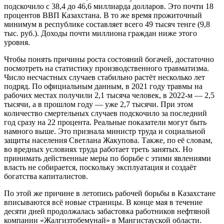
подскочило с 38,4 до 46,6 миллиарда долларов. Это почти 18
процентов ВВП Казахстана. В то же время прожиточный
минимум в республике составляет всего 49 тысяч тенге (9,8
тыс. руб.). Доходы почти миллиона граждан ниже этого
уровня.
Чтобы понять причины роста состояний богачей, достаточно
посмотреть на статистику производственного травматизма.
Число несчастных случаев стабильно растёт несколько лет
подряд. По официальным данным, в 2021 году травмы на
рабочих местах получили 2,1 тысяча человек, в 2022-м — 2,5
тысячи, а в прошлом году — уже 2,7 тысячи. При этом
количество смертельных случаев подскочило за последний
год сразу на 22 процента. Реальные показатели могут быть
намного выше. Это признала министр труда и социальной
защиты населения Светлана Жакупова. Также, по её словам,
во вредных условиях труда работает треть занятых. Но
принимать действенные меры по борьбе с этими явлениями
власть не собирается, поскольку эксплуатация и создаёт
богатства капиталистов.
По этой же причине в летопись рабочей борьбы в Казахстане
вписываются всё новые страницы. В конце мая в течение
десяти дней продолжалась забастовка работников нефтяной
компании «Жалгизтобемунай» в Мангистауской области.