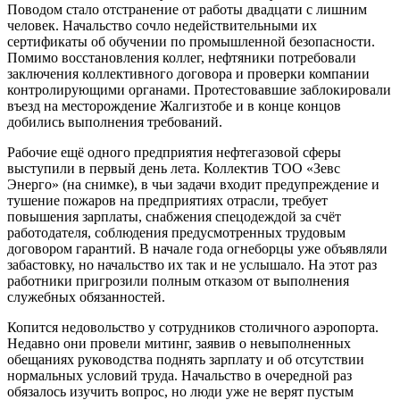
Поводом стало отстранение от работы двадцати с лишним
человек. Начальство сочло недействительными их
сертификаты об обучении по промышленной безопасности.
Помимо восстановления коллег, нефтяники потребовали
заключения коллективного договора и проверки компании
контролирующими органами. Протестовавшие заблокировали
въезд на месторождение Жалгизтобе и в конце концов
добились выполнения требований.
Рабочие ещё одного предприятия нефтегазовой сферы
выступили в первый день лета. Коллектив ТОО «Зевс
Энерго» (на снимке), в чьи задачи входит предупреждение и
тушение пожаров на предприятиях отрасли, требует
повышения зарплаты, снабжения спецодеждой за счёт
работодателя, соблюдения предусмотренных трудовым
договором гарантий. В начале года огнеборцы уже объявляли
забастовку, но начальство их так и не услышало. На этот раз
работники пригрозили полным отказом от выполнения
служебных обязанностей.
Копится недовольство у сотрудников столичного аэропорта.
Недавно они провели митинг, заявив о невыполненных
обещаниях руководства поднять зарплату и об отсутствии
нормальных условий труда. Начальство в очередной раз
обязалось изучить вопрос, но люди уже не верят пустым