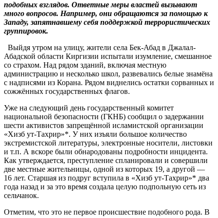
подобных взглядов. Ответные меры властей вызывают
много вопросов. Например, они обращаются за помощью к
Западу, запятнавшему себя поддержкой террористических
группировок.
Выйдя утром на улицу, жители села Бек-Абад в Джалал-
Абадской области Киргизии испытали изумление, смешанное
со страхом. Над рядом зданий, включая местную
администрацию и несколько школ, развевались белые знамёна
с надписями из Корана. Рядом виднелись остатки сорванных и
сожжённых государственных флагов.
Уже на следующий день государственный комитет
национальной безопасности (ГКНБ) сообщил о задержании
шести активистов запрещённой исламистской организации
«Хизб ут-Тахрир»*. У них изъяли большое количество
экстремистской литературы, электронные носители, листовки
и т.п. А вскоре были обнародованы подробности инцидента.
Как утверждается, преступление спланировали и совершили
две местные жительницы, одной из которых 19, а другой —
16 лет. Старшая из подруг вступила в «Хизб ут-Тахрир»* два
года назад и за это время создала целую подпольную сеть из
сельчанок.
Отметим, что это не первое происшествие подобного рода. В