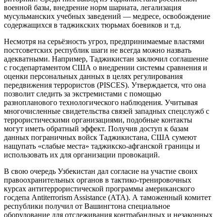
военной базы, внедрение норм шариата, легализация
мусульманских учебных заведений — медресе, освобождение
содержащихся в таджикских тюрьмах боевиков и т.д.
Несмотря на серьёзность угроз, предпринимаемые властями
постсоветских республик шаги не всегда можно назвать
адекватными. Например, Таджикистан заключил соглашение
с госдепартаментом США о внедрении системы сравнения и
оценки персональных данных в целях регулирования
передвижения террористов (PISCES). Утверждается, что она
позволит следить за экстремистами с помощью
разнопланового технологического наблюдения. Учитывая
многочисленные свидетельства связей западных спецслужб с
террористическими организациями, подобные контакты
могут иметь обратный эффект. Получив доступ к базам
данных пограничных войск Таджикистана, США сумеют
нащупать «слабые места» таджикско-афганской границы и
использовать их для организации провокаций.
В свою очередь Узбекистан дал согласие на участие своих
правоохранительных органов в тактико-тренировочных
курсах антитеррористической программы американского
госдепа Antiterrorism Assistance (АТА). А таможенный комитет
республики получил от Вашингтона специальное
оборудование для отслеживания контрабандных и незаконных