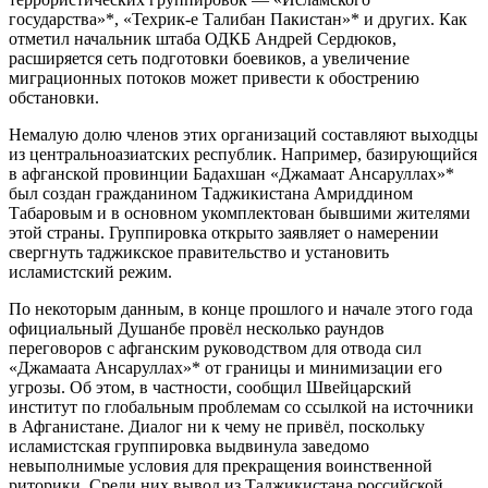
государства»*, «Техрик-е Талибан Пакистан»* и других. Как
отметил начальник штаба ОДКБ Андрей Сердюков,
расширяется сеть подготовки боевиков, а увеличение
миграционных потоков может привести к обострению
обстановки.
Немалую долю членов этих организаций составляют выходцы
из центральноазиатских республик. Например, базирующийся
в афганской провинции Бадахшан «Джамаат Ансаруллах»*
был создан гражданином Таджикистана Амриддином
Табаровым и в основном укомплектован бывшими жителями
этой страны. Группировка открыто заявляет о намерении
свергнуть таджикское правительство и установить
исламистский режим.
По некоторым данным, в конце прошлого и начале этого года
официальный Душанбе провёл несколько раундов
переговоров с афганским руководством для отвода сил
«Джамаата Ансаруллах»* от границы и минимизации его
угрозы. Об этом, в частности, сообщил Швейцарский
институт по глобальным проблемам со ссылкой на источники
в Афганистане. Диалог ни к чему не привёл, поскольку
исламистская группировка выдвинула заведомо
невыполнимые условия для прекращения воинственной
риторики. Среди них вывод из Таджикистана российской