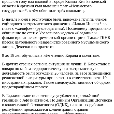
прошлом году над школой в городе Кызыл-Кия Баткенской
области Киргизии был вывешен флаг «Исламского
государства»*, в чём обвинили трёх школьниц.
В начале июня в республике была задержана группа членов
ещё одного экстремистского движения «Йакын Инкар»* во
главе с «халифом» (руководителем). Последнему предъявлено
обвинение по статье Уголовного кодекса «Создание и
финансирование экстремистской организации». Также ГКНБ
пресёк деятельность незарегистрированного мусульманского
лагеря. Девочки в возрасте от
9 до 18 лет обучались в нём чтению Корана и молитвам.
В других странах региона ситуация не лучше. В Казахстане с
января по май за террористическую и экстремистскую
деятельность были осуждены 26 человек, за ввоз запрещённой
религиозной литературы привлечены к ответственности 19
иностранных граждан. Также спецслужбы заявляют об одном
предотвращённом теракте.
В Таджикистане положение усугубляется протяжённой
границей с Афганистаном. По данным Организации Договора
о коллективной безопасности (ОДКБ), на южных рубежах
республики продолжается концентрация отрядов
террористических группировок — «Исламского