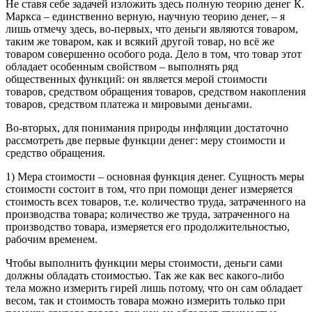
Не ставя себе задачей изложить здесь полную теорию денег К.
Маркса – единственно верную, научную теорию денег, – я
лишь отмечу здесь, во-первых, что деньги являются товаром,
таким же товаром, как и всякий другой товар, но всё же
товаром совершенно особого рода. Дело в том, что товар этот
обладает особенным свойством – выполнять ряд
общественных функций: он является мерой стоимости
товаров, средством обращения товаров, средством накопления
товаров, средством платежа и мировыми деньгами.
Во-вторых, для понимания природы инфляции достаточно
рассмотреть две первые функции денег: меру стоимости и
средство обращения.
1) Мера стоимости – основная функция денег. Сущность меры
стоимости состоит в том, что при помощи денег измеряется
стоимость всех товаров, т.е. количество труда, затраченного на
производства товара; количество же труда, затраченного на
производство товара, измеряется его продолжительностью,
рабочим временем.
Чтобы выполнить функции меры стоимости, деньги сами
должны обладать стоимостью. Так же как вес какого-либо
тела можно измерить гирей лишь потому, что он сам обладает
весом, так и стоимость товара можно измерить только при