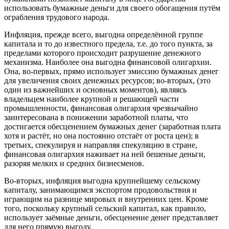
использовать бумажные деньги для своего обогащения путём
ограбления трудового народа.
Инфляция, прежде всего, выгодна определённой группе
капитала и то до известного предела, т.е. до того пункта, за
пределами которого происходит разрушение денежного
механизма. Наиболее она выгодна финансовой олигархии.
Она, во-первых, прямо использует эмиссию бумажных денег
для увеличения своих денежных ресурсов; во-вторых, (это
один из важнейших и основных моментов), являясь
владельцем наиболее крупной и решающей части
промышленности, финансовая олигархия чрезвычайно
заинтересована в понижении заработной платы, что
достигается обесценением бумажных денег (заработная плата
хотя и растёт, но она постоянно отстаёт от роста цен); в
третьих, спекулируя и направляя спекуляцию в стране,
финансовая олигархия наживает на ней бешеные деньги,
разоряя мелких и средних бизнесменов.
Во-вторых, инфляция выгодна крупнейшему сельскому
капиталу, занимающимся экспортом продовольствия и
играющим на разнице мировых и внутренних цен. Кроме
того, поскольку крупный сельский капитал, как правило,
использует заёмные деньги, обесценение денег представляет
для него прямую выгоду.