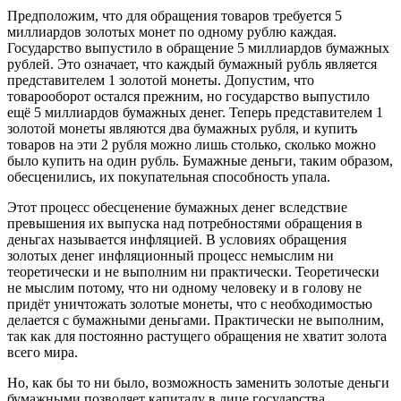
Предположим, что для обращения товаров требуется 5
миллиардов золотых монет по одному рублю каждая.
Государство выпустило в обращение 5 миллиардов бумажных
рублей. Это означает, что каждый бумажный рубль является
представителем 1 золотой монеты. Допустим, что
товарооборот остался прежним, но государство выпустило
ещё 5 миллиардов бумажных денег. Теперь представителем 1
золотой монеты являются два бумажных рубля, и купить
товаров на эти 2 рубля можно лишь столько, сколько можно
было купить на один рубль. Бумажные деньги, таким образом,
обесценились, их покупательная способность упала.
Этот процесс обесценение бумажных денег вследствие
превышения их выпуска над потребностями обращения в
деньгах называется инфляцией. В условиях обращения
золотых денег инфляционный процесс немыслим ни
теоретически и не выполним ни практически. Теоретически
не мыслим потому, что ни одному человеку и в голову не
придёт уничтожать золотые монеты, что с необходимостью
делается с бумажными деньгами. Практически не выполним,
так как для постоянно растущего обращения не хватит золота
всего мира.
Но, как бы то ни было, возможность заменить золотые деньги
бумажными позволяет капиталу в лице государства