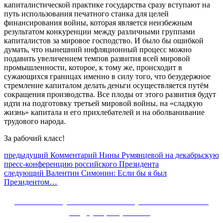
капиталистической практике государства сразу вступают на
путь использования печатного станка для целей
финансирования войны, которая является неизбежным
результатом конкуренции между различными группами
капиталистов за мировое господство. И было бы ошибкой
думать, что нынешний инфляционный процесс можно
подавить увеличением темпов развития всей мировой
промышленности, которое, к тому же, происходит в
сужающихся границах именно в силу того, что безудержное
стремление капиталом делать деньги осуществляется путём
сокращения производства. Все плоды от этого развития будут
идти на подготовку третьей мировой войны, на «сладкую
жизнь» капитала и его прихлебателей и на оболванивание
трудового народа.
За рабочий класс!
Навигация
Предыдущий
предыдущий
Комментарий Нины Румянцевой на декабрьскую
пост:
пресс-конференцию российского Президента
по
Следующее
следующий
Валентин Симонин: Если бы я был
записям
сообщение:
Президентом…
Сайт Коммунистической партии Российской
Федерации (КПРФ)