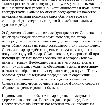
золота принять за денежную единицу, т.е. установить масштаб
цен. Масштаб цен условен, он устанавливается и изменяется
государствами. Раньше во многих государствах в качестве
денежных единиц использовались обычные весовые
единицы. Фунт стерлинг, когда-то был действительным
фунтом серебра.
2) Средство обращения – вторая функция денег. До появления
денег происходил простой обмен товаров, т.е. товар
непосредственно обменивался на другой товар. С появлением
денег обмен товара на товар совершается при помощи денег.
Сначала товар продаётся на деньги, затем на эти деньги
покупается другой товар. Обмен товаров, совершаемый при
помощи денег, называется обращением товаров (товар –
деньги – товар). Необходимо заметить, что товар, попав в
руки покупателя, уходит из обращения, а деньги постоянно
находятся в обращении, т.е. переходят из рук в руки. Таким
образом, деньги выступают посредником в обращении
товаров и выполняют функцию средства обращения.
Следовательно, чтобы осуществить свою функцию средства
обращения, деньги должны быть налицо.
Первоначально при обмене товаров деньги выступали в
форме слитков золота. Но это создавало ряд неудобств.
Необходимо было каждый раз взвешивать их, дробить на