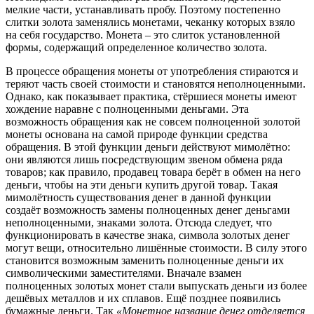
мелкие части, устанавливать пробу. Поэтому постепенно
слитки золота заменялись монетами, чеканку которых взяло
на себя государство. Монета – это слиток установленной
формы, содержащий определенное количество золота.
В процессе обращения монеты от употребления стираются и
теряют часть своей стоимости и становятся неполноценными.
Однако, как показывает практика, стёршиеся монеты имеют
хождение наравне с полноценными деньгами. Эта
возможность обращения как не совсем полноценной золотой
монеты основана на самой природе функции средства
обращения. В этой функции деньги действуют мимолётно:
они являются лишь посредствующим звеном обмена ряда
товаров; как правило, продавец товара берёт в обмен на него
деньги, чтобы на эти деньги купить другой товар. Такая
мимолётность существования денег в данной функции
создаёт возможность замены полноценных денег деньгами
неполноценными, знаками золота. Отсюда следует, что
функционировать в качестве знака, символа золотых денег
могут вещи, относительно лишённые стоимости. В силу этого
становится возможным заменить полноценные деньги их
символическими заместителями. Вначале взамен
полноценных золотых монет стали выпускать деньги из более
дешёвых металлов и их сплавов. Ещё позднее появились
бумажные деньги. Так
«Монетное название денег отделяется