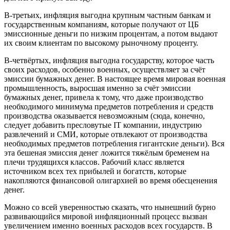
В-третьих, инфляция выгодна крупным частным банкам и
государственным компаниям, которые получают от ЦБ
эмиссионные деньги по низким процентам, а потом выдают
их своим клиентам по высокому рыночному проценту.
В-четвёртых, инфляция выгодна государству, которое часть
своих расходов, особенно военных, осуществляет за счёт
эмиссии бумажных денег. В настоящее время мировая военная
промышленность, выросшая именно за счёт эмиссии
бумажных денег, привела к тому, что даже производство
необходимого минимума предметов потребления и средств
производства оказывается невозможным (сюда, конечно,
следует добавить пресловутые IT компании, индустрию
развлечений и СМИ, которые отвлекают от производства
необходимых предметов потребления гигантские деньги). Вся
эта бешеная эмиссия денег ложится тяжёлым бременем на
плечи трудящихся классов. Рабочий класс является
источником всех тех прибылей и богатств, которые
накопляются финансовой олигархией во время обесценения
денег.
Можно со всей уверенностью сказать, что нынешний бурно
развивающийся мировой инфляционный процесс вызван
увеличением именно военных расходов всех государств. В