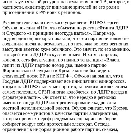
используется такой ресурс как государственное ТВ, которое, в
частности, акцентирует внимание зрителей на его роли в
присоединении к РФ новых регионов.
Руководитель аналитического управления КПРФ Сергей
Обухов пояснил «НГ», что объективно росту рейтинга ЛДПР
и Слуцкого «в принципе неоткуда взяться». Например,
подтвердил он, выборы показали, что эта партия не только не
сохранила прежние результаты, но потеряла во всех регионах,
выступив заметно хуже обычного. Это значит, по его мнению,
что «рейтинги ЛДПР искусственные». И хотя в опросах,
конечно, есть флуктуации, но налицо тенденция: «Власть
лепит из ЛДПР партию номер два, именно партию
Жириновского-Слуцкого в Кремле хотели бы видеть
следующей после ЕР, а не КПРФ». Обухов напомнил, что в
Госдуме ЛДПР поддерживает все инициативы единороссов,
тогда как «КПРФ выступает против, за редким исключением
самых полезных, СРЗП иногда колеблется, но ЛДПР всегда в
фарватере власти». Он отметил, что нередко в регионах
именно из недр ЛДПР идет рекрутирование кадров для
местной исполнительной власти. Обухов считает, что Кремль
опасается коммунистов в качестве партии-альтернативы,
которая при всех нереферендумных сценариев выборов
собирает вокруг себя протестный электорат. Отсюда
ограничения в информационной работе партии, скажем,