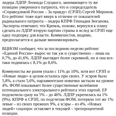
лидера ЛДПР Леонида Слуцкого, занимающего ту же
позицию умеренного патриота, что и сопредседатель
«Справедливой России – За правду» (СРЗП) Сергей Миронов.
Его рейтинг тоже идет вверх в отличие от показателей
радикального патриота – лидера КПРФ Геннадия Зюганова.
Эксперты отмечают, что Кремль, похоже, вернулся к плану
сделать из ЛДПР вторую партию страны и вслед за СРЗП еще
одну подпорку для власти. Коммунистов, видимо,
предполагается и дальше минимизировать.
ВЦИОМ сообщает, что за последнюю неделю рейтинг
«Единой России» вырос не так уж и существенно – лишь на
0,7%, до 41,6%. ЛДПР выглядит более скромной, но и она все-
таки поднялась с 8,1% до 8,6%.
Коммунисты же разом упали с 11% до 10%, хотя вот СРЗП и
«Новые люди» в целом остались при своих. У эсэров было
5,8%, а стало 5,6%, парламентские новички застыли на уровне
4%. ФОМ показывает более существенные колебания
потенциального электорального рейтинга этих партий. ЕР
подскочила сразу на 5% – до 46%. ЛДПР укрепилась на 1%
(9%). КПРФ и СРЗП, по подсчетам ФОМ, потеряли тот же 1%:
левые – из своих прежних 9%, а эсэры – из 4%. «Новых
людей» соцопрос оставляет в текущей – трехпроцентной
позиции.