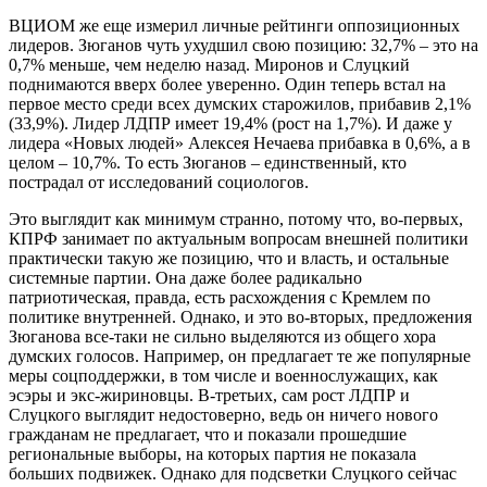
ВЦИОМ же еще измерил личные рейтинги оппозиционных
лидеров. Зюганов чуть ухудшил свою позицию: 32,7% – это на
0,7% меньше, чем неделю назад. Миронов и Слуцкий
поднимаются вверх более уверенно. Один теперь встал на
первое место среди всех думских старожилов, прибавив 2,1%
(33,9%). Лидер ЛДПР имеет 19,4% (рост на 1,7%). И даже у
лидера «Новых людей» Алексея Нечаева прибавка в 0,6%, а в
целом – 10,7%. То есть Зюганов – единственный, кто
пострадал от исследований социологов.
Это выглядит как минимум странно, потому что, во-первых,
КПРФ занимает по актуальным вопросам внешней политики
практически такую же позицию, что и власть, и остальные
системные партии. Она даже более радикально
патриотическая, правда, есть расхождения с Кремлем по
политике внутренней. Однако, и это во-вторых, предложения
Зюганова все-таки не сильно выделяются из общего хора
думских голосов. Например, он предлагает те же популярные
меры соцподдержки, в том числе и военнослужащих, как
эсэры и экс-жириновцы. В-третьих, сам рост ЛДПР и
Слуцкого выглядит недостоверно, ведь он ничего нового
гражданам не предлагает, что и показали прошедшие
региональные выборы, на которых партия не показала
больших подвижек. Однако для подсветки Слуцкого сейчас