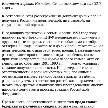
Клинтон:
Хорошо. На неделе Сенат выделит вам ещё $2,5
млрд.»
К сожалению, этот рассекреченный документ до сих пор не
получил в России ни политической, ни правовой, ни
государственной оценки.
В годовщину трагических событий осени 1993 года хочу
напомнить, что фракция КПРФ неоднократно поднимала и
другие острые вопросы, связанные с событиями сентября-
октября 1993 года, на которые и до сих пор нет ответа – ни с
политической, ни с правовой точек зрения. Незавершенное
расследование произошедшего тогда – особенно, после
принятия Государственной Думой первого созыва акта об
амнистии по событиям 1991-1993 гг. — только усиливает
желание получить такие ответы. Например, о степени
ответственности и роли конкретных лиц, повинных в
организации насильственного захвата власти, в гибели,
ранениях и увечьях защитников российского парламента, в
незаконных арестах и политических преследованиях многих
народных депутатов и простых граждан Российской
Федерации.
Прежде всего, общественность и экспертов
продолжают
будоражить различные свидетельства о значительно