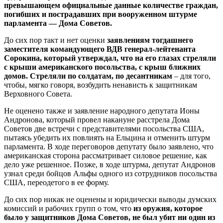
превышающем официальные данные количестве граждан,
погибших и пострадавших при вооруженном штурме
парламента — Дома Советов.
До сих пор такт и нет оценки
заявлениям тогдашнего
заместителя командующего ВДВ генерал-лейтенанта
Сорокина, который утверждал, что на его глазах стреляли
с крыши американского посольства, с крыш ближних
домов. Стреляли по солдатам, по десантникам
– для того,
чтобы, мягко говоря, возбудить ненависть к защитникам
Верховного Совета.
Не оценено также и заявление народного депутата Ионы
Андронова, который провел накануне расстрела Дома
Советов две встречи с представителями посольства США,
пытаясь убедить их повлиять на Ельцина и отменить штурм
парламента. В ходе переговоров депутату было заявлено, что
американская сторона рассматривает силовое решение, как
дело уже решенное. Позже, в ходе штурма, депутат Андронов
узнал среди бойцов Альфы одного из сотрудников посольства
США, переодетого в ее форму.
До сих пор никак не оценены и юридически выводы думских
комиссий и рабочих групп о том, что
из оружия, которое
было у защитников Дома Советов, не был убит ни один из