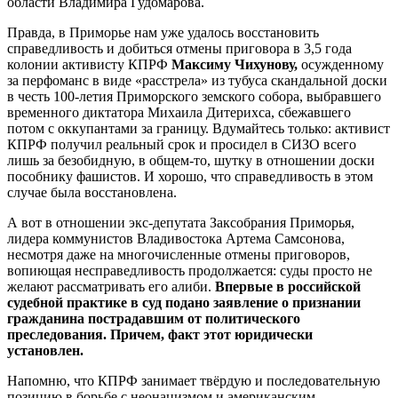
области Владимира Гудомарова.
Правда, в Приморье нам уже удалось восстановить
справедливость и добиться отмены приговора в 3,5 года
колонии активисту КПРФ
Максиму Чихунову,
осужденному
за перфоманс в виде «расстрела» из тубуса скандальной доски
в честь 100-летия Приморского земского собора, выбравшего
временного диктатора Михаила Дитерихса, сбежавшего
потом с оккупантами за границу. Вдумайтесь только: активист
КПРФ получил реальный срок и просидел в СИЗО всего
лишь за безобидную, в общем-то, шутку в отношении доски
пособнику фашистов. И хорошо, что справедливость в этом
случае была восстановлена.
А вот в отношении экс-депутата Заксобрания Приморья,
лидера коммунистов Владивостока Артема Самсонова,
несмотря даже на многочисленные отмены приговоров,
вопиющая несправедливость продолжается: суды просто не
желают рассматривать его алиби.
Впервые в российской
судебной практике в суд подано заявление о признании
гражданина пострадавшим от политического
преследования. Причем, факт этот юридически
установлен.
Напомню, что КПРФ занимает твёрдую и последовательную
позицию в борьбе с неонацизмом и американским