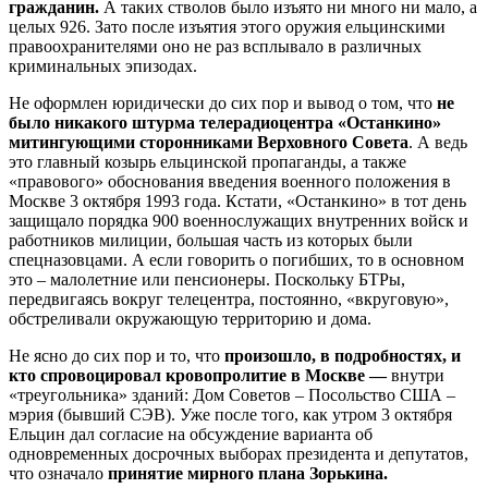
гражданин.
А таких стволов было изъято ни много ни мало, а
целых 926. Зато после изъятия этого оружия ельцинскими
правоохранителями оно не раз всплывало в различных
криминальных эпизодах.
Не оформлен юридически до сих пор и вывод о том, что
не
было
никакого штурма телерадиоцентра «Останкино»
митингующими сторонниками Верховного Совета
. А ведь
это главный козырь ельцинской пропаганды, а также
«правового» обоснования введения военного положения в
Москве 3 октября 1993 года. Кстати, «Останкино» в тот день
защищало порядка 900 военнослужащих внутренних войск и
работников милиции, большая часть из которых были
спецназовцами. А если говорить о погибших, то в основном
это – малолетние или пенсионеры. Поскольку БТРы,
передвигаясь вокруг телецентра, постоянно, «вкруговую»,
обстреливали окружающую территорию и дома.
Не ясно до сих пор и то, что
произошло, в подробностях, и
кто спровоцировал кровопролитие в Москве —
внутри
«треугольника» зданий: Дом Советов – Посольство США –
мэрия (бывший СЭВ). Уже после того, как утром 3 октября
Ельцин дал согласие на обсуждение варианта об
одновременных досрочных выборах президента и депутатов,
что означало
принятие мирного плана Зорькина.