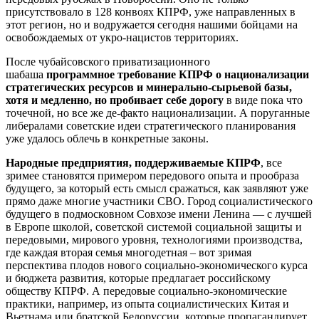
присутствовало в 128 конвоях КПРФ, уже направленных в
этот регион, но и водружается сегодня нашими бойцами на
освобождаемых от укро-нацистов территориях.
После чубайсовского приватизационного
шабаша
программное требование КПРФ о национализации
стратегических ресурсов и минерально-сырьевой базы,
хотя и медленно, но пробивает себе дорогу
в виде пока что
точечной, но все же де-факто национализации. А поруганные
либералами советские идеи стратегического планирования
уже удалось облечь в конкретные законы.
Народные предприятия, поддерживаемые КПРФ
, все
зримее становятся примером передового опыта и прообраза
будущего, за который есть смысл сражаться, как заявляют уже
прямо даже многие участники СВО. Город социалистического
будущего в подмосковном Совхозе имени Ленина — с лучшей
в Европе школой, советской системой социальной защиты и
передовыми, мирового уровня, технологиями производства,
где каждая вторая семья многодетная – вот зримая
перспектива плодов нового социально-экономического курса
и бюджета развития, которые предлагает российскому
обществу КПРФ. А передовые социально-экономические
практики, например, из опыта социалистических Китая и
Вьетнама или братской Белоруссии, которые пропагандирует