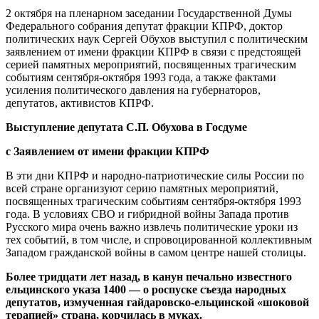
2 октября на пленарном заседании Государственной Думы
Федерального собрания депутат фракции КПРФ, доктор
политических наук Сергей Обухов выступил с политическим
заявлением от имени фракции КПРФ в связи с предстоящей
серией памятных мероприятий, посвященных трагическим
событиям сентября-октября 1993 года, а также фактами
усиления политического давления на губернаторов,
депутатов, активистов КПРФ.
Выступление депутата С.П. Обухова в Госдуме
с Заявлением от имени фракции КПРФ
В эти дни КПРФ и народно-патриотические силы России по
всей стране организуют серию памятных мероприятий,
посвященных трагическим событиям сентября-октября 1993
года. В условиях СВО и гибридной войны Запада против
Русского мира очень важно извлечь политические уроки из
тех событий, в том числе, и спровоцированной коллективным
Западом гражданской войны в самом центре нашей столицы.
Более тридцати лет назад, в канун печально известного
ельцинского указа 1400 — о роспуске съезда народных
депутатов, измученная гайдаровско-ельцинской «шоковой
терапией» страна, корчилась в муках.