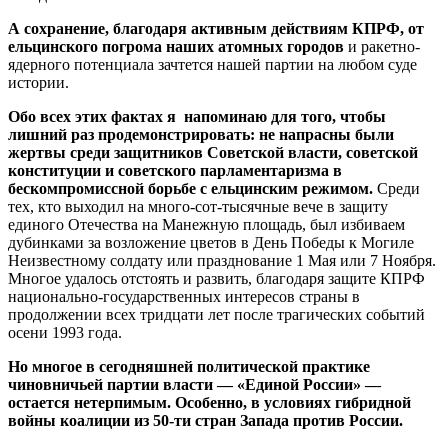
А сохранение, благодаря активным действиям КПРФ, от
ельцинского погрома наших атомных городов
и ракетно-
ядерного потенциала зачтется нашей партии на любом суде
истории.
Обо всех этих фактах я напоминаю для того, чтобы
лишний раз продемонстрировать: не напрасны были
жертвы среди защитников Советской власти, советской
конституции и советского парламентаризма
в
бескомпромиссной борьбе с ельцинским режимом.
Среди
тех, кто выходил на много-сот-тысячные вече в защиту
единого Отечества на Манежную площадь, был избиваем
дубинками за возложение цветов в День Победы к Могиле
Неизвестному солдату или празднование 1 Мая или 7 Ноября.
Многое удалось отстоять и развить, благодаря защите КПРФ
национально-государственных интересов страны в
продолжении всех тридцати лет после трагических событий
осени 1993 года.
Но многое в сегодняшней политической практике
чиновничьей партии власти — «Единой России» —
остается нетерпимым. Особенно, в условиях гибридной
войны коалиции из 50-ти стран Запада против России.