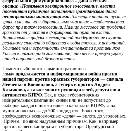
федерального до муниципального
–
дана жесткая
оценка:
«Навязывая электронное голосование, власти
подменяют публичное исполнение гражданского долга
непрозрачными манипуляциями.
Зловещая тишина, пустые
урны и уныние на избирательных участках – свидетельства
фарса при таком голосовании. Налицо массовое отчуждение
граждан от участия в формировании органов власти.
Виртуальные цифры «электронной поддержки» не служат
реальному сплочению общества в годы тяжелых испытаний.
Усиливается и вероятность вмешательства противников
России в такого рода голосование, что несёт прямую угрозу
нашей национальной безопасности».
Помимо выборного «административного
лома»
продолжается и информационная война против
нашей партии, против красных губернаторов — сначала
Левченко и Коновалова, а теперь и против Андрея
Клычкова, а также многих руководителей, депутатов и
активистов КПРФ.
Так, в ходе губернаторских
избирательных кампаний сняли или не допустили до
выборов каждого пятого нашего кандидата КПРФ, а на
муниципальных — до 500 кандидатов. Более того,
возбуждаются всевозможные «дела» — вплоть до уголовных.
Причем, по явно надуманным причинам. Как, например,
против нашего кандидата в губернаторы Оренбургской