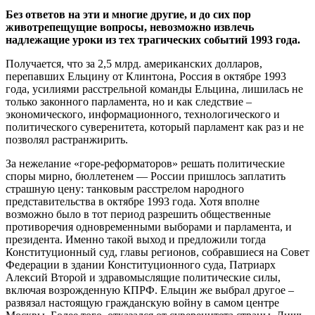
Без ответов на эти и многие другие, и до сих пор
животрепещущие вопросы, невозможно извлечь
надлежащие уроки из тех трагических событий 1993 года.
Получается, что за 2,5 млрд. американских долларов,
перепавших Ельцину от Клинтона, Россия в октябре 1993
года, усилиями расстрельной команды Ельцина, лишилась не
только законного парламента, но и как следствие –
экономического, информационного, технологического и
политического суверенитета, который парламент как раз и не
позволял растранжирить.
За нежелание «горе-реформаторов» решать политические
споры мирно, бюллетенем — России пришлось заплатить
страшную цену: танковым расстрелом народного
представительства в октябре 1993 года. Хотя вполне
возможно было в тот период разрешить общественные
противоречия одновременными выборами и парламента, и
президента. Именно такой выход и предложили тогда
Конституционный суд, главы регионов, собравшиеся на Совет
Федерации в здании Конституционного суда, Патриарх
Алексий Второй и здравомыслящие политические силы,
включая возрожденную КПРФ. Ельцин же выбрал другое –
развязал настоящую гражданскую войну в самом центре