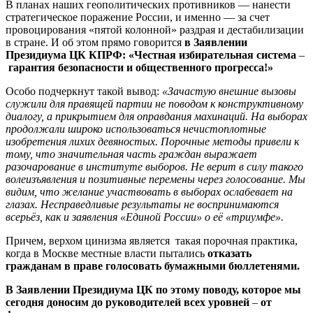
В планах наших геополитических противников — нанести
стратегическое поражение России, и именно — за счет
провоцирования «пятой колонной» раздрая и дестабилизации
в стране. И об этом прямо говорится
в Заявлении
Президиума ЦК КПРФ: «Честная избирательная система
–
гарантия безопасности и общественного прогресса!»
Особо подчеркнут такой вывод:
«Зачастую внешние вызовы
служили для правящей партии не поводом к конструктивному
диалогу, а прикрытием для оправдания махинаций. На выборах
продолжали широко использоваться нечистоплотные
изобретения лихих девяностых. Порочные методы привели к
тому, что значительная часть граждан выражает
разочарование в институте выборов. Не верит в силу такого
волеизъявления и позитивные перемены через голосование. Мы
видим, что желание участвовать в выборах ослабевает на
глазах. Несправедливые результаты не воспринимаются
всерьёз, как и заявления «Единой России» о её «триумфе».
Причем, верхом цинизма является такая порочная практика,
когда в Москве местные власти пытались
отказать
гражданам в праве голосовать бумажными бюллетенями.
В Заявлении Президиума ЦК по этому поводу, которое мы
сегодня доносим до руководителей всех уровней
–
от