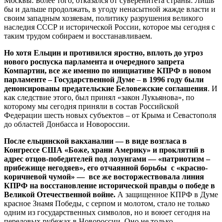
Москвы. Более того, отказался от суверенитета страны. Лишь
бы и дальше продолжать, в угоду ненасытной жажде власти и
своим западным хозяевам, политику разрушения великого
наследия СССР и исторической России, которое мы сегодня с
таким трудом собираем и восстанавливаем.
Но хотя Ельцин и противился яростно, вплоть до угроз
нового роспуска парламента и очередного запрета
Компартии, все же именно по инициативе КПРФ в новом
парламенте – Государственной Думе
–
в 1996 году были
денонсированы предательские Беловежские соглашения
. И
как следствие этого, был принял «закон Лукьянова», по
которому мы сегодня приняли в состав Российской
Федерации шесть новых субъектов – от Крыма и Севастополя
до областей Донбасса и Новороссии.
После ельцинской вакханалии — в виде возгласа в
Конгрессе США «Боже, храни Америку» и проклятий в
адрес отцов-победителей под лозунгами — «патриотизм –
прибежище негодяев», его отчаянной борьбы с «красно-
коричневой чумой» — все же восторжествовала линия
КПРФ на восстановление исторической правды о победе в
Великой Отечественной войне.
А защищенное КПРФ в Думе
красное Знамя Победы, с серпом и молотом, стало не только
одним из государственных символов, но и воюет сегодня на
передовых рубежах в Новороссии. Оно не только