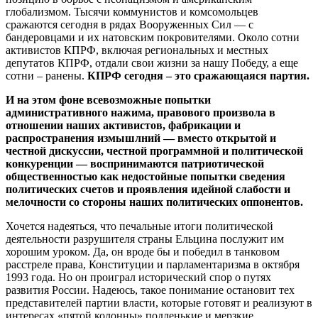
глобализмом. Тысячи коммунистов и комсомольцев
сражаются сегодня в рядах Вооруженных Сил — с
бандеровцами и их натовским покровителями. Около сотни
активистов КПРФ, включая региональных и местных
депутатов КПРФ, отдали свои жизни за нашу Победу, а еще
сотни – ранены.
КПРФ сегодня – это сражающаяся партия.
И на этом фоне всевозможные попытки
административного нажима, правового произвола в
отношении наших активистов, фабрикации и
распространения измышлний — вместо открытой и
честной дискуссии, честной программной и политической
конкуренции — воспринимаются патриотической
общественностью как недостойные попытки сведения
политических счетов и проявления идейной слабости и
мелочности со стороны наших политических оппонентов.
Хочется надеяться, что печальные итоги политической
деятельности разрушителя страны Ельцина послужит им
хорошим уроком. Да, он вроде бы и победил в танковом
расстреле права, Конституции и парламентаризма в октября
1993 года. Но он проиграл исторический спор о путях
развития России. Надеюсь, такое понимание остановит тех
представителей партии власти, которые готовят и реализуют в
интересах «пятой колонны» подленькие и мерзкие