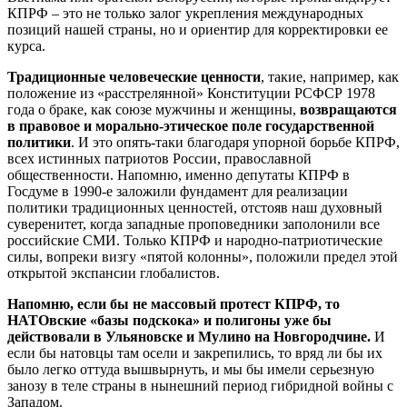
КПРФ – это не только залог укрепления международных
позиций нашей страны, но и ориентир для корректировки ее
курса.
Традиционные человеческие ценности
, такие, например, как
положение из «расстрелянной» Конституции РСФСР 1978
года о браке, как союзе мужчины и женщины,
возвращаются
в правовое и морально-этическое поле государственной
политики
. И это опять-таки благодаря упорной борьбе КПРФ,
всех истинных патриотов России, православной
общественности. Напомню, именно депутаты КПРФ в
Госдуме в 1990-е заложили фундамент для реализации
политики традиционных ценностей, отстояв наш духовный
суверенитет, когда западные проповедники заполонили все
российские СМИ. Только КПРФ и народно-патриотические
силы, вопреки визгу «пятой колонны», положили предел этой
открытой экспансии глобалистов.
Напомню, если бы не массовый протест КПРФ, то
НАТОвские «базы подскока» и полигоны уже бы
действовали в Ульяновске и Мулино на Новгородчине.
И
если бы натовцы там осели и закрепились, то вряд ли бы их
было легко оттуда вышвырнуть, и мы бы имели серьезную
занозу в теле страны в нынешний период гибридной войны с
Западом.