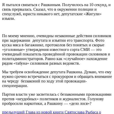
Я пытался связаться с Рашкиным. Получилось на 10 секунд, и
связь прервалась. Сказал, что в окружении полиции и
спецслужб, юриста никакого нет, депутатские «Жигули»
изъяли.
По моему мнению, очевидны незаконные действия силовиков
при задержании депутата и изъятии его транспорта. Фото
куска мяса в багажнике, протоколов без понятых и скорые
«уголовные» утверждения известного сорта СМИ — это
очевидный показатель проведённой провокации силовиков и
политадминистраторов. Равно как «случайное» нахождение
рядом «табуна» силовиков разных ведомств.
Мы требуем освобождение депутата Рашкина. Думаю, что ему
нужно срочно встречаться с прокурором и обращать внимание
на череду беззаконий по ходу этой провокации-
спецоперации.
Партия власти уже засветилась с беззаконными провокациями
против «неудобных» политиков и журналистов. Голунову
пробросили наркотики, а Рашкину — «дело лося»?
Навигация
Предыдущий
предыдущий
Глава из новой книги Святослава Рыбаса о