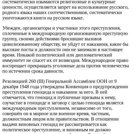
систематически изымаются религиозные и культурные
ценности, осуществляется запрет на использование русского,
родного языка наших соотечественников, систематически
уничтожаются книги на русском языке.
Убежден, организаторы и участники этого преступления,
сплоченные в международную организованную преступную
группу, своими действиями бросившие вызовов
цивилизованному обществу, не уйдут от наказания, какие бы
высокие посты и должности они не занимали в настоящее
время. Никакой политический или дипломатический
иммунитет не спасет их от возмездия. Международное право
воспрещает прекращать уголовные дела против человечества
по истечении срока давности.
Резолюцией 260 (III) Генеральной Ассамблеи ООН от 9
декабря 1948 года утверждена Конвенция о предупреждении
преступления геноцида и наказании за него. В ней
отмечается, что геноцид и публичные призывы к нему,
соучастие в геноциде и заговор с целью геноцида является
международным преступлением, независимо от того,
совершён он в мирное или военное время, частным,
должностным лицом или правительством. В отношении
выдачи виновных геноцид не рассматривается как
политическое преступление, и виновным не должно