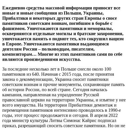
Ежедневно средства массовой информации приносят все
новые и новые сообщения из Польши, Украины,
Прибалтики и некоторых других стран Европы о сносе
памятников советским воинам, погибшим в борьбе с
фашизмом. Уничтожаются памятники и мемориалы,
оскверняются отдельные могилы и братские захоронения,
уничтожается память о подвиге тех, кто сокрушил нацизм
в Европе. Уничтожаются памятники выдающимся
деятелям России – полководцам, писателям,
композиторам… Многие из этих памятников сами по себе
являются произведениями искусства.
За последние несколько лет в Польше снесли около 100
памятников из 640. Начиная с 2015 года, после принятия
закона о декоммунизации, Украина сносит памятники
советским воинам и прочие монументы, сохраняющие память
об истории России, по всей стране. Сегодня началась
кампания, направленная на упразднение Русской
православной церкви на территории Украины, и изъятие у нее
всего имущества. На территории Прибалтики демонтаж и
перемещения памятников интенсивно проводилось в 1990-е
годы, этот процесс продолжается и сегодня. В апреля 2022
года министр культуры Литвы Симонас Кайрис подписал
приказ, разрешающий сносить советские памятники. Но он не