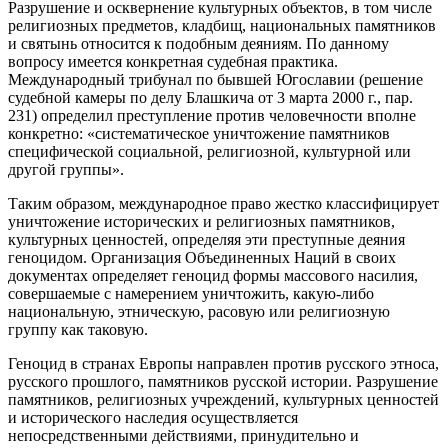
Разрушение и осквернение культурных объектов, в том числе
религиозных предметов, кладбищ, национальных памятников
и святынь относится к подобным деяниям. По данному
вопросу имеется конкретная судебная практика.
Международный трибунал по бывшей Югославии (решение
судебной камеры по делу Блашкича от 3 марта 2000 г., пар.
231) определил преступление против человечности вполне
конкретно: «систематическое уничтожение памятников
специфической социальной, религиозной, культурной или
другой группы».
Таким образом, международное право жестко классифицирует
уничтожение исторических и религиозных памятников,
культурных ценностей, определяя эти преступные деяния
геноцидом. Организация Объединенных Наций в своих
документах определяет геноцид формы массового насилия,
совершаемые с намерением уничтожить, какую-либо
национальную, этническую, расовую или религиозную
группу как таковую.
Геноцид в странах Европы направлен против русского этноса,
русского прошлого, памятников русской истории. Разрушение
памятников, религиозных учреждений, культурных ценностей
и исторического наследия осуществляется
непосредственными действиями, принудительно и