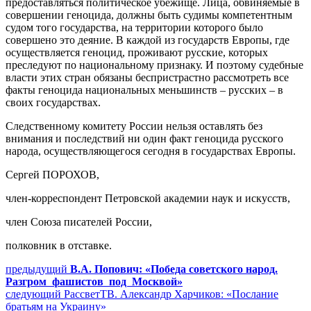
предоставляться политическое убежище. Лица, обвиняемые в
совершении геноцида, должны быть судимы компетентным
судом того государства, на территории которого было
совершено это деяние. В каждой из государств Европы, где
осуществляется геноцид, проживают русские, которых
преследуют по национальному признаку. И поэтому судебные
власти этих стран обязаны беспристрастно рассмотреть все
факты геноцида национальных меньшинств – русских – в
своих государствах.
Следственному комитету России нельзя оставлять без
внимания и последствий ни один факт геноцида русского
народа, осуществляющегося сегодня в государствах Европы.
Сергей ПОРОХОВ,
член-корреспондент Петровской академии наук и искусств,
член Союза писателей России,
полковник в отставке.
Навигация
Предыдущий
предыдущий
В.А. Попович: «Победа советского народ.
пост:
Разгром фашистов под Москвой»
по
Следующее
следующий
РассветТВ. Александр Харчиков: «Послание
записям
сообщение:
братьям на Украину»