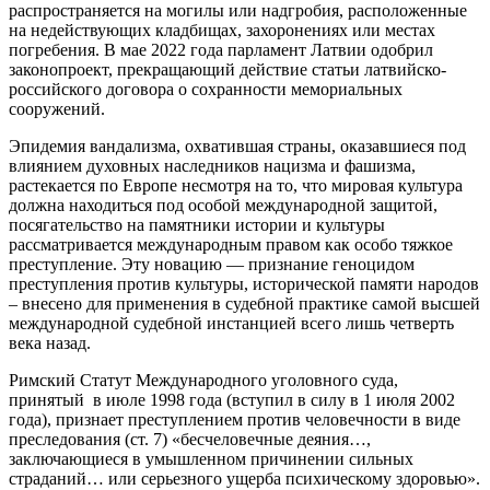
распространяется на могилы или надгробия, расположенные
на недействующих кладбищах, захоронениях или местах
погребения. В мае 2022 года парламент Латвии одобрил
законопроект, прекращающий действие статьи латвийско-
российского договора о сохранности мемориальных
сооружений.
Эпидемия вандализма, охватившая страны, оказавшиеся под
влиянием духовных наследников нацизма и фашизма,
растекается по Европе несмотря на то, что мировая культура
должна находиться под особой международной защитой,
посягательство на памятники истории и культуры
рассматривается международным правом как особо тяжкое
преступление. Эту новацию — признание геноцидом
преступления против культуры, исторической памяти народов
– внесено для применения в судебной практике самой высшей
международной судебной инстанцией всего лишь четверть
века назад.
Римский Статут Международного уголовного суда,
принятый в июле 1998 года (вступил в силу в 1 июля 2002
года), признает преступлением против человечности в виде
преследования (ст. 7) «бесчеловечные деяния…,
заключающиеся в умышленном причинении сильных
страданий… или серьезного ущерба психическому здоровью».