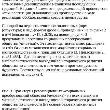
есть базовые доминирующие механизмы последующих
градаций. На данной схеме это преодолевающий процесс есть
«технологизация (плановизация) производства» в ходе
реализации обобществления средств производства.
С опорой на перечень «чистых» эндогенных форм
(структуры) и вид формул дробей, приведённых на рисунке 2
и в «Полилогии …» [5, с.626], на новом рисунке 3
представлена «лестница социальных преобразований
общества (человека)». Эта лестница значительно расширена
за счёт базовых механизмов взаимодействия социально
воспроизводственных градаций будущего [3, Приложение 2,
с. 481-483]. Данная лестница охватывает все этапы
материалистического восходящего исторического развития
общества по сложности, в том числе и прогнозируемого
будущего. Соответствующая таблица условных обозначений
приведена на рисунке 4.
Рис. 3. Траектория революционных «социальных
преобразований общества (человека)» на всех этапах его
материалистического восходящего исторического развития
общества по сложности (на основе базовых механизмов
взаимодействия)