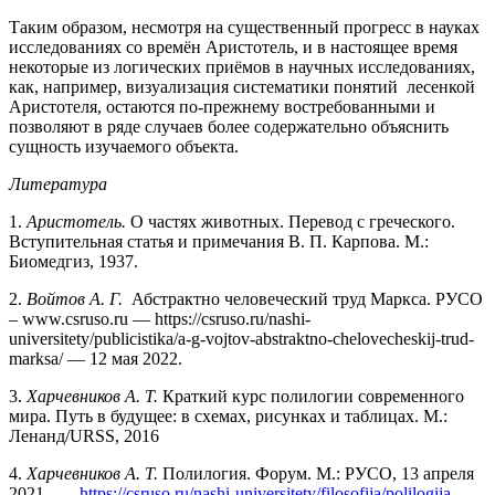
Таким образом, несмотря на существенный прогресс в науках
исследованиях со времён Аристотель, и в настоящее время
некоторые из логических приёмов в научных исследованиях,
как, например, визуализация систематики понятий лесенкой
Аристотеля, остаются по-прежнему востребованными и
позволяют в ряде случаев более содержательно объяснить
сущность изучаемого объекта.
Литература
1.
Аристотель.
О частях животных. Перевод с греческого.
Вступительная статья и примечания В. П. Карпова. М.:
Биомедгиз, 1937.
2.
Войтов А. Г.
Абстрактно человеческий труд Маркса. РУСО
– www.csruso.ru — https://csruso.ru/nashi-
universitety/publicistika/a-g-vojtov-abstraktno-chelovecheskij-trud-
marksa/ — 12 мая 2022.
3.
Харчевников А. Т.
Краткий курс полилогии современного
мира. Путь в будущее: в схемах, рисунках и таблицах. М.:
Ленанд/URSS, 2016
4.
Харчевников А. Т.
Полилогия. Форум. М.: РУСО, 13 апреля
2021. —
https://csruso.ru/nashi-universitety/filosofija/polilogija-