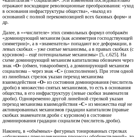
«капитализм – социализм». Эти изменения последовательно
отражают восходящие революционные преобразования: «уход
в основания инфраструктуры общества», «выход из
оснований с полной перекомпозицией всех базовых форм» и
др.
Далее, в ««числителе» этих символьных формул отображён
«доминирующий механизм (как асимметрия господствующей
симметрии)», а в «знаменатель» попадают все деформации, в
левых скобках – уже снятые механизмы, а в правых скобках (с
курсивом) – ещё потенциальные механизмы» [5, с.625]. На
схеме доминирующий механизм капитализма обозначен через
знак «
О
» (обмен, товарообмен), а доминирующий механизм
социализма – через знак «
С
» (соисполнение). При этом одной
из линейных стрелок указан переход механизма
взаимодействия «
О
» из состояния доминирования (числитель
дроби) в множество снятых механизмов, то есть в основания
общества, в его инфраструктуру (левые скобки знаменателя
дроби). Одновременно другой линейной стрелкой указан
переход механизма взаимодействия «
С
» из множества ещё не
активированных механизмов градации капитализм (правые
скобках знаменателя дроби с курсивом) в состояние
доминирования градации социализм (числитель дроби).
Наконец, в «объёмных» фигурных тонированных стрелках
«обозначены преодолевающие процессы обобществлений», то