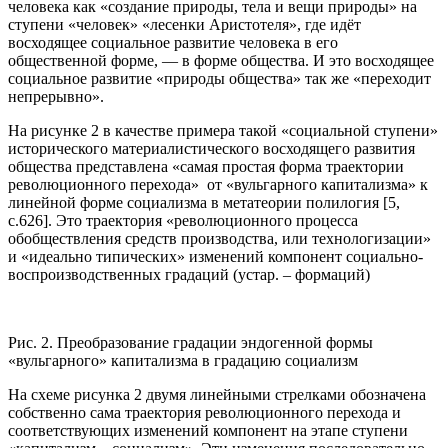
человека как «создание природы, тела и вещи природы» на
ступени «человек» «лесенки Аристотеля», где идёт
восходящее социальное развитие человека в его
общественной форме, — в форме общества. И это восходящее
социальное развитие «природы общества» так же «переходит
непрерывно».
На рисунке 2 в качестве примера такой «социальной ступени»
исторического материалистического восходящего развития
общества представлена «самая простая форма траектории
революционного перехода» от «вульгарного капитализма» к
линейной форме социализма в метатеории полилогия [5,
с.626]. Это траектория «революционного процесса
обобществления средств производства, или технологизации»
и «идеально типических» изменений компонент социально-
воспроизводственных градаций (устар. – формаций)
Рис. 2. Преобразование градации эндогенной формы
«вульгарного» капитализма в градацию социализм
На схеме рисунка 2 двумя линейными стрелками обозначена
собственно сама траектория революционного перехода и
соответствующих изменений компонент на этапе ступени