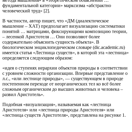
метода мышления» в «теоретическом объяснении …
фундаментальной категории» марксизма «абстрактно
человеческий труд» [2].
В частности, автор пишет, что «ДМ (диалектическое
мышление – ХАТ) предполагает визуализацию систематики
понятий … матрицами, фиксирующими композицию теории,
– лесенкой Аристотеля … Они позволяют более
содержательно объяснить сущность объекта». В
биологическом энциклопедическом словаре (dic.academic.ru)
имеется статья «Лестница существ», в которой эта «лестница»
определяется следующим образом:
«идея о ступенях иерархии объектов природы в соответствии
с уровнем сложности организации. Впервые представление о
л.с., «или лестнице природы», — существующем в природе
постепенном переходе от неорганических тел ко всё более
сложным органическим до высших животных и человека –
развил Аристотель».
Подобная «визуализация», называемая как «лестница
Аристотеля» или «лестница природы Аристотеля» или
«лестница существ Аристотеля», представлена на рисунке 1.