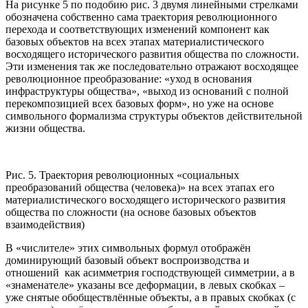
На рисунке 5 по подобию рис. 3 двумя линейными стрелками
обозначена собственно сама траектория революционного
перехода и соответствующих изменений компонент как
базовых объектов на всех этапах материалистического
восходящего исторического развития общества по сложности.
Эти изменения так же последовательно отражают восходящее
революционное преобразование: «уход в основания
инфраструктуры общества», «выход из оснований с полной
перекомпозицией всех базовых форм», но уже на основе
символьного формализма структуры объектов действительной
жизни общества.
Рис. 5. Траектория революционных «социальных
преобразований общества (человека)» на всех этапах его
материалистического восходящего исторического развития
общества по сложности (на основе базовых объектов
взаимодействия)
В «числителе» этих символьных формул отображён
доминирующий базовый объект воспроизводства и
отношений как асимметрия господствующей симметрии, а в
«знаменателе» указаны все деформации, в левых скобках –
уже снятые обобществлённые объекты, а в правых скобках (с