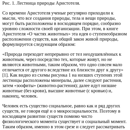
Рис. 1. Лестница природы Аристотеля.
Со времени Аристотеля ученые регулярно приходили к
мысли, что все создания природы, тела и вещи природы,
могут быть расположены в восходящем порядке, сообразно
уровню сложности своей организации. При этом, в книге
Аристотеля «О частях животных» эта идея о ступенеобразном
расположении существ, как общий закон живой природы,
формулируется следующим образом:
«Природа переходит непрерывно от тел неодушевлённых к
животным, через посредство тех, которые живут, но не
являются животными, таким образом, что одно совсем мало
отличается от другого вследствие их близости друг к другу»
[1]. Как видно из схемы рисунка 1 на низших ступенях этой
лестницы расположены минералы, далее следуют растения,
затем «зоофиты» (животно-растения); далее идут низшие
животные (без крови), высшие животные (с кровью) и,
наконец, человек.
Человек есть существо социальное, равно как и ряд других
существ, не говоря ещё и о микросоциальности. Поэтому в
восходящем развитии существ помимо чисто
физиологического момента существует и социальный момент.
Таким образом, именно в этом срезе и следует рассматривать