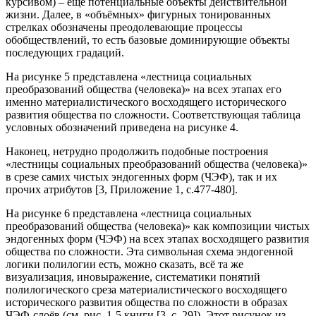
курсивом) – ещё потенциальные объекты действительной
жизни. Далее, в «объёмных» фигурных тонированных
стрелках обозначены преодолевающие процессы
обобществлений, то есть базовые доминирующие объекты
последующих градаций.
На рисунке 5 представлена «лестница социальных
преобразований общества (человека)» на всех этапах его
именно материалистического восходящего исторического
развития общества по сложности. Соответствующая таблица
условных обозначений приведена на рисунке 4.
Наконец, нетрудно продолжить подобные построения
«лестницы социальных преобразований общества (человека)»
в срезе самих чистых эндогенных форм (ЧЭФ), так и их
прочих атрибутов [3, Приложение 1, с.477-480].
На рисунке 6 представлена «лестница социальных
преобразований общества (человека)» как композиции чистых
эндогенных форм (ЧЭФ) на всех этапах восходящего развития
общества по сложности. Эта символьная схема эндогенной
логики полилогии есть, можно сказать, всё та же
визуализация, иновыражение, систематики понятий
полилогического среза материалистического восходящего
исторического развития общества по сложности в образах
ЧЭФ-слоёв (см. рис. 1-5 книги [3, с. 29]). Этот рисунок из