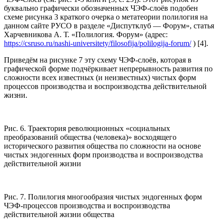
буквально графически обозначенных ЧЭФ-слоёв подобен
схеме рисунка 3 краткого очерка о метатеории полилогия на
данном сайте РУСО в разделе «Диспутклуб — Форум», статья
Харчевникова А. Т. «Полилогия. Форум» (адрес:
https://csruso.ru/nashi-universitety/filosofija/polilogija-forum/
) [4].
Приведём на рисунке 7 эту схему ЧЭФ-слоёв, которая в
графической форме подчёркивает непрерывность развития по
сложности всех известных (и неизвестных) чистых форм
процессов производства и воспроизводства действительной
жизни.
Рис. 6. Траектория революционных «социальных
преобразований общества (человека)» восходящего
исторического развития общества по сложности на основе
чистых эндогенных форм производства и воспроизводства
действительной жизни
Рис. 7. Полилогия многообразия чистых эндогенных форм
ЧЭФ-процессов производства и воспроизводства
действительной жизни общества