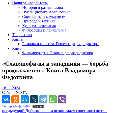
Наши университеты
История и ратная слава
Публицистика и экономика
Социализм и коммунизм
Природа и техника
Культура и религия
Философия и психология
Творчество
Книги
Романы и повести. Рекомендация редактора
Кино
Фильмография. Рекомендация редактора
«Славянофилы и западники — борьба
продолжается». Книга Владимира
Федоткина
18.11.2024
18.11.2024
Сайт "РУСО".
1-kniga-slavjanofily
Скачать
Навигация
Предыдущий
предыдущий
Добрым словом вспоминаем советского поэта-