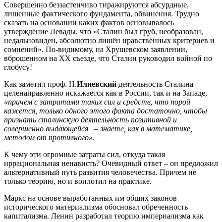
Совершенно беззастенчиво тиражируются абсурдные,
лишенные фактического фундамента, обвинения. Трудно
сказать на основании каких фактов основывалось
утверждение Левады, что «Сталин был груб, необразован,
недальновиден, абсолютно лишён нравственных критериев и
сомнений». По-видимому, на Хрущевском заявлении,
вброшенном на XX съезде, что Сталин руководил войной по
глобусу!
Как заметил проф. Н.
Илиевский
деятельность Сталина
целенаправленно искажается как в России, так и на Западе,
«причем с затратами таких сил и средств, что порой
кажется, только одного этого факта достаточно, чтобы
признать сталинскую деятельность позитивной и
совершенно выдающейся – знаете, как в математике,
методом от противного»
.
К чему эти огромные затраты сил, откуда такая
иррациональная ненависть? Очевидный ответ – он предложил
альтернативный путь развития человечества. Причем не
только теорию, но и воплотил на практике.
Маркс на основе выработанных им общих законов
исторического материализма обосновал обреченность
капитализма. Ленин разработал теорию империализма как