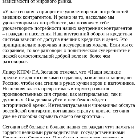
зависимости от мирового рынка.
«У нас сегодня в приоритете удовлетворение потребностей
внешних контрагентов. И ровно на то, насколько мы
удовлетворим их потребности, мы позволяем себе
удовлетворить потребности наших внутренних контрагентов
– граждан и населения. Наш внутренний оборот и кредитная
система зависят от доступа внешних кредитов и денег. Это
принципиально порочная и несуверенная модель. Если мы ее
сохраняем, то все разговоры о политическом суверенитете и
некоей самостоятельной доброй воле не более чем
разговоры».
Лидер КПРФ Г.А.Зюганов отмечал, что «Наши великие
предки не для того веками создавали, развивали и защищали
Россию, чтобы она сгнила в руках кучки воров и взяточников.
Нынешняя власть превратилась в тормоз развития
производственных сил страны, как материальных, так и
духовных. Она должна уйти и неизбежно уйдет с
исторической арены. Интеллектуальная и чиновничья обслуга
российской олигархии, вогнавшая страну в кризис, сегодня
уже не способна скрывать своего банкротства».
Сегодня всё больше и больше наших сограждан чтут память и
гордятся великими руководителями–государственниками
Лениным и Сталиным. Они были и останутся навсегда в