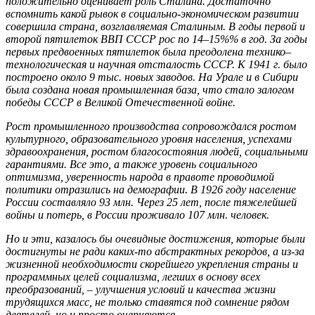
положительно оценивает роль Сталина. Достаточно
вспомнить какой рывок в социально-экономическом развитии
совершила страна, возглавляемая Сталиным. В годы первой и
второй пятилеток ВВП СССР рос по 14–15%% в год. За годы
первых предвоенных пятилеток была преодолена технико–
технологическая и научная отсталость СССР. К 1941 г. было
построено около 9 тыс. новых заводов. На Урале и в Сибири
была создана новая промышленная база, что стало залогом
победы СССР в Великой Отечественной войне.
Рост промышленного производства сопровождался ростом
культурного, образовательного уровня населения, успехами
здравоохранения, ростом благосостояния людей, социальными
гарантиями. Все это, а также уровень социального
оптимизма, уверенность народа в правоте проводимой
политики отразились на демографии. В 1926 году население
России составляло 93 млн. Через 25 лет, после тяжелейшей
войны и потерь, в России проживало 107 млн. человек.
Но и эти, казалось бы очевидные достижения, которые были
достигнуты не ради каких-то абстрактных рекордов, а из-за
жизненной необходимости скорейшего укрепления страны и
программных целей социализма, легших в основу всех
преобразований, – улучшения условий и качества жизни
трудящихся масс, не только ставятся под сомнение рядом
деятелей, но и просто очерняются.