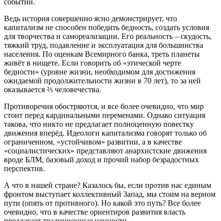
событий.
Ведь история совершенно ясно демонстрирует, что
капитализм не способен победить бедность, создать условия
для творчества и самореализации. Его реальность – скудость,
тяжкий труд, подавление и эксплуатация для большинства
населения. По оценкам Всемирного банка, треть планеты
живёт в нищете. Если говорить об «этической черте
бедности» (уровне жизни, необходимом для достижения
ожидаемой продолжительности жизни в 70 лет), то за ней
оказывается ⅔ человечества.
Противоречия обостряются, и все более очевидно, что мир
стоит перед кардинальными переменами. Однако ситуация
такова, что никто не предлагает полноценную повестку
движения вперёд. Идеологи капитализма говорят только об
ограниченном, «устойчивом» развитии, а в качестве
«социалистических» представляют анархистские движения
вроде БЛМ, базовый доход и прочий набор безрадостных
перспектив.
А что в нашей стране? Казалось бы, если против нас единым
фронтом выступает коллективный Запад, мы стоим на верном
пути (опять от противного). Но какой это путь? Все более
очевидно, что в качестве ориентиров развития власть
предлагает традиционные ценности.