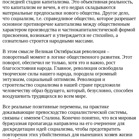
последней стадии капитализма. Это объективная реальность,
что капитализм не вечен, в его недрах складываются
материальные предпосылки нового общества. Другое дело,
что социализм, т.е. справедливое общество, которое разрешает
основное противоречие капитализма между общественным
характером производства и частнокапиталистической формой
присвоения, возникает и утверждается не стихийно, а
сознательно строится народными массами.
В этом смысле Великая Октябрьская революция –
поворотный момент в логике общественного развития. Этот
поворот, обеспечил не только, хотя это и важно, рост
благосостояния народа. Главное, революция освободила
творческие силы нашего народа, породила огромный
энтузиазм, социальный оптимизм. Революция и
строительство социализма в нашей стране предложили
человечеству образ будущего, который, безусловно, способен
воодушевить трудящихся во всем мире.
Все реальные позитивные перемены, на практике
доказывающие превосходство социалистической системы,
связаны с именем Сталина. Конечно понятно, что вся мировая
буржуазная пропаганда направлена на его очернение для
дискредитации идей социализма, чтобы предотвратить
повторения этих убийственных для нынешних хозяев жизни