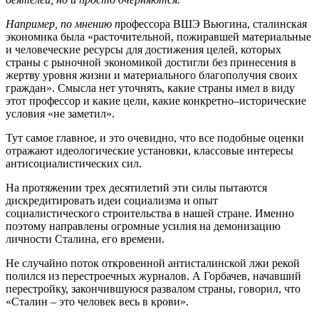
Например, по мнению п
рофессора ВШЭ Вьюгина, сталинская
экономика была «расточительной, пожиравшей материальные
и человеческие ресурсы для достижения целей, которых
страны с рыночной экономикой достигли без принесения в
жертву уровня жизни и материального благополучия своих
граждан». Смысла нет уточнять, какие страны имел в виду
этот профессор и какие цели, какие конкретно–исторические
условия «не заметил».
Тут самое главное, и это очевидно, что все подобные оценки
отражают идеологические установки, классовые интересы
антисоциалистических сил.
На протяжении трех десятилетий эти силы пытаются
дискредитировать идеи социализма и опыт
социалистического строительства в нашей стране. Именно
поэтому направлены огромные усилия на демонизацию
личности Сталина, его времени.
Не случайно поток откровенной антисталинской лжи рекой
полился из перестроечных журналов. А Горбачев, начавший
перестройку, закончившуюся развалом страны, говорил, что
«Сталин – это человек весь в крови».