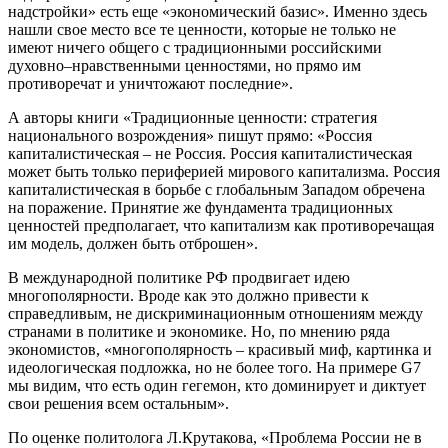
надстройки» есть еще «экономический базис». Именно здесь
нашли свое место все те ценности, которые не только не
имеют ничего общего с традиционными российскими
духовно–нравственными ценностями, но прямо им
противоречат и уничтожают последние».
А авторы книги «Традиционные ценности: стратегия
национального возрождения» пишут прямо: «Россия
капиталистическая – не Россия. Россия капиталистическая
может быть только периферией мирового капитализма. Россия
капиталистическая в борьбе с глобальным Западом обречена
на поражение. Принятие же фундамента традиционных
ценностей предполагает, что капитализм как противоречащая
им модель, должен быть отброшен».
В международной политике РФ продвигает идею
многополярности. Вроде как это должно привести к
справедливым, не дискриминационным отношениям между
странами в политике и экономике. Но, по мнению ряда
экономистов, «многополярность – красивый миф, картинка и
идеологическая подложка, но не более того. На примере G7
мы видим, что есть один гегемон, кто доминирует и диктует
свои решения всем остальным».
По оценке политолога Л.Крутакова, «Проблема России не в