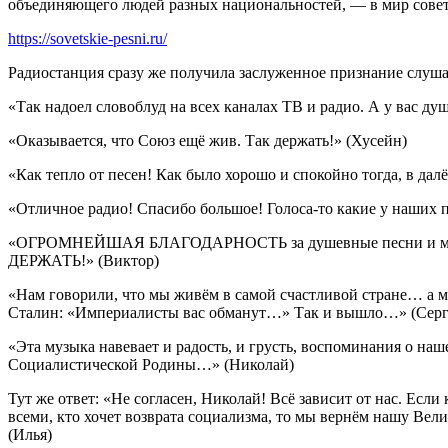
объединяющего людей разных национальностей, — в мир совет
https://sovetskie-pesni.ru/
Радиостанция сразу же получила заслуженное признание слуша
«Так надоел словоблуд на всех каналах ТВ и радио. А у вас ду
«Оказывается, что Союз ещё жив. Так держать!» (Хусейн)
«Как тепло от песен! Как было хорошо и спокойно тогда, в да
«Отличное радио! Спасибо большое! Голоса-то какие у наших
«ОГРОМНЕЙШАЯ БЛАГОДАРНОСТЬ за душевные песни и мелоди
ДЕРЖАТЬ!» (Виктор)
«Нам говорили, что мы живём в самой счастливой стране… а 
Сталин: «Империалисты вас обманут…» Так и вышло…» (Серг
«Эта музыка навевает и радость, и грусть, воспоминания о наш
Социалистической Родины…» (Николай)
Тут же ответ: «Не согласен, Николай! Всё зависит от нас. Если
всеми, кто хочет возврата социализма, то мы вернём нашу Вел
(Илья)