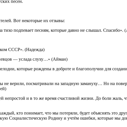
ских песен.
телей. Вот некоторые их отзывы:
ша тихо подпевает песням, которые давно не слышал. Спасибо». 
лёком СССР». (Надежда)
 певцов — услада слуху…» (Айман)
и, которые рождены в доброте и благополучии для создан
мы не верили, посматривали на западную замануху… Но на пове
ей)
ей непростой и в то же время счастливой жизни. До боли жаль, ч
 каждый, кто понимает, что мы потеряли, будет объяснять это др
икую Социалистическую Родину и учтём ошибки, которые мы допу