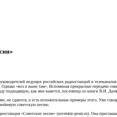
сни»
руководителей ведущих российских радиостанций и телеканалов 
 Однако «воз и ныне там». Вспоминая прекрасные передачи совет
оду подходящую, как мне кажется, пословицу из книги В.И. Дал
ми, не сдаются, и есть положительные примеры этого. Уже говори
 любимую советскую песню.
останция «Советские песни» (sovetskie-pesni.ru). Она приглаша