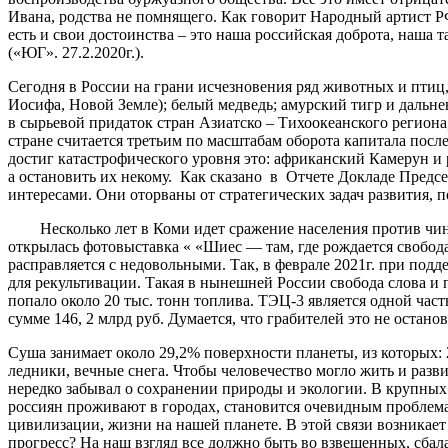
Ивана, родства не помнящего. Как говорит Народный артист Р
есть и свои достоинства – это наша российская доброта, наша т
(«ЮГ». 27.2.2020г.).
Сегодня в России на грани исчезновения ряд животных и птиц,
Иосифа, Новой Земле); белый медведь; амурский тигр и дальнев
в сырьевой придаток стран Азиатско – Тихоокеанского региона
стране считается третьим по масштабам оборота капитала посл
достиг катастрофического уровня это: африканский Камерун 
а остановить их некому. Как сказано в Отчете Докладе Пред
интересами. Они оторваны от стратегических задач развития,
Несколько лет в Коми идет сражение населения против чино
открылась фотовыставка « «Шиес — там, где рождается свобод
расправляется с недовольными. Так, в феврале 2021г. при под
для рекультивации. Такая в нынешней России свобода слова и п
попало около 20 тыс. тонн топлива. ТЭЦ-3 является одной ча
сумме 146, 2 млрд руб. Думается, что грабителей это не остан
Суша занимает около 29,2% поверхности планеты, из которых: 
ледники, вечные снега. Чтобы человечество могло жить и разв
нередко забывал о сохранении природы и экологии. В крупных 
россиян проживают в городах, становится очевидным проблема
цивилизации, жизни на нашей планете. В этой связи возникае
прогресс? На наш взгляд все должно быть во взвешенных, сба