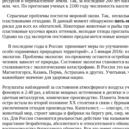
ресурсов и перенаселение Земли. Так, за последние 200 лет на
млн. чел. По прогнозам ученых к 2100 году численность населе
Серьезные проблемы постигли мировой океан. Так, несколько 
пластиковыми отходами. В данный момент обнаружено
пять
о
риски для всех их обитателей. Некоторые животные и рыбы п
пластиковые кусочки ярких оттенков, молодые птицы проглаты
Однако на суд экспертов постоянно предлагаются новые концеп
В последние годы в России принимает меры по улучшению эко
особо охраняемых природных территорий», а 5 января 2016г. и
экологии. Проблемы экологии по-прежнему остаются острейши
человек зависит от природы. Состояние экологии становится 
сталкиваются с экологическими катастрофами. В России это ка
Магнитогорск, Казань, Пермь, Астрахань и других. Учитывая, 
важнейшее значение для здоровья нации.
Результаты наблюдений за состоянием атмосферного воздуха 
фоновую в 2-40 раз, а вблизи мощных источников в десятки и 
цветная металлургия, химическое производство. Планета Земля
остро встала во второй половине ХХ столетия в связи с бур
увеличением отходов производства. Капиталист, — олигарх, ст
животный мир, строит заводы и фабрики на берегу рек, озер, 
газ. Для России становится реальностью действие так называе
нарастание безработицы, абсолютного и относительного обнищ
воспроизводства буржуазного общества. Все это имеет отрицат