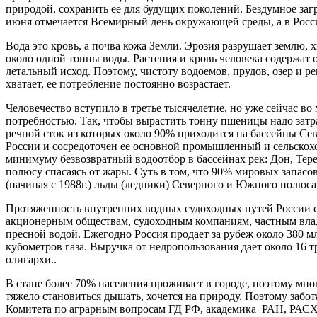
природой, сохранить ее для будущих поколений. Бездумное заг
июня отмечается Всемирный день окружающей среды, а в Росс
Вода это кровь, а почва кожа Земли. Эрозия разрушает землю, 
около одной тонны воды. Растения и кровь человека содержат 
летальный исход. Поэтому, чистоту водоемов, прудов, озер и р
хватает, ее потребление постоянно возрастает.
Человечество вступило в третье тысячелетие, но уже сейчас 
потребностью. Так, чтобы вырастить тонну пшеницы надо затрат
речной сток из которых около 90% приходится на бассейны Се
России и сосредоточен ее основной промышленный и сельскохо
минимуму безвозвратный водоотбор в бассейнах рек: Дон, Тере
полюсу спасаясь от жары. Суть в том, что 90% мировых запа
(начиная с 1988г.) льды (ледники) Северного и Южного полюса
Протяженность внутренних водных судоходных путей России со
акционерным обществам, судоходным компаниям, частным владе
пресной водой. Ежегодно Россия продает за рубеж около 380 мл
кубометров газа. Выручка от недропользования дает около 16 т
олигархи..
В стане более 70% населения проживает в городе, поэтому мн
тяжело становиться дышать, хочется на природу. Поэтому забо
Комитета по аграрным вопросам ГД РФ, академика РАН, РАСХН