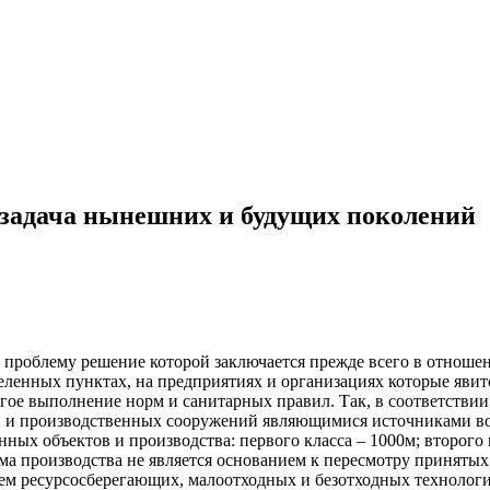
 задача нынешних и будущих поколений
проблему решение которой заключается прежде всего в отношен
селенных пунктах, на предприятиях и организациях которые яви
гое выполнение норм и санитарных правил. Так, в соответствии
в и производственных сооружений являющимися источниками воз
 объектов и производства: первого класса – 1000м; второго кла
ема производства не является основанием к пересмотру приняты
ем ресурсосберегающих, малоотходных и безотходных технолог