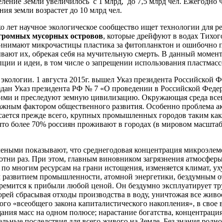
селение Земли увеличилось с 1 млрд, до 7,5 млрд чел. Ежегодно
ния земли возрастет до 10 млрд чел.
лет научное экологическое сообщество ищет технологии для ре
громных
мусорных
островов
, которые дрейфуют в водах Тихог
ринимают микрочастицы пластика за фитопланктон и ошибочно 
вают их, обрекая себя на мучительную смерть. В данный момен
ции и идеи, в том числе о запрещении использования пластмасс
логии. 1 августа 2015г. вышел Указ президента Российской Ф
здан Указ президента РФ № 7 «О проведении в Российской Федер
ми и преследуют земную цивилизацию. Окружающая среда всегда
важным фактором общественного развития. Особенно проблема а
сается прежде всего, крупных промышленных городов таким как:
что более 70% россиян проживают в городах (в мировом масштаб
учеными показывают, что среднегодовая концентрация микроэл
сотни раз. При этом, главным виновником загрязнения атмосферы
 по многим ресурсам на грани истощения, изменяется климат, у
ным развитием промышленности, атомной энергетики, бездумным
ремится к прибыли любой ценой. Он бездумно эксплуатирует тру
морей сбрасывая отходы производства в воду, уничтожая все живо
мого «всеобщего закона капиталистического накопления», в сво
ания масс на одном полюсе; нарастание богатства, концентраци
ельные последствия для всего живого на Земле. Без знания род