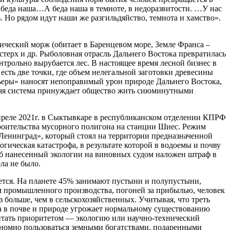
 беда наша…А беда наша в темноте, в недоразвитости. …У нас
ь. Но рядом идут наши же разгильдяйство, темнота и хамство».
тический морж (обитает в Баренцевом море, Земле Франса –
 стерх и др. Рыболовная отрасль Дальнего Востока превратилась
трольно вырубается лес. В настоящее время лесной бизнес в
есть две точки, где объем нелегальной заготовки древесины
ьеры» наносят непоправимый урон природе Дальнего Востока,
няя система принуждает общество жить сиюминутными
реле 2021г. в Сыктывкаре в республиканском отделении КПРФ
троительства мусорного полигона на станции Шиес. Режим
«Ленинград», который стоял на территории предназначенной
гическая катастрофа, в результате которой в водоемы и почву
рб нанесенный экологии на виновных судом наложен штраф в
ла не было.
ается. На планете 45% занимают пустыни и полупустыни,
ием промышленного производства, погоней за прибылью, человек
больше, чем в сельскохозяйственных. Учитывая, что треть
а в почве и природе угрожает нормальному существованию
считать приоритетом — экологию или научно-технический
кономно пользоваться земными богатствами, подаренными