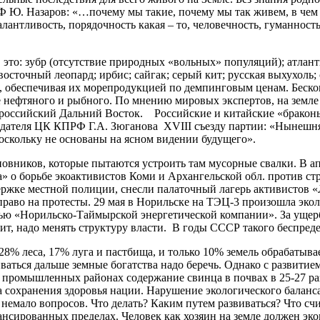
Ф Ю. Назаров: «…почему мы такие, почему мы так живем, в чем
алантливость, порядочность какая – то, человечность, гуманност
 это: зубр (отсутствие природных «вольных» популяций); атлан
осточный леопард; ирбис; сайгак; серый кит; русская выхухоль;
, обеспечивая их морепродукцией по демпинговым ценам. Бескон
е нефтяного и рыбного. По мнению мировых экспертов, на земле 
и российский Дальний Восток. Российские и китайские «бракон
седателя ЦК КПРФ Г.А. Зюганова ХVIII съезду партии: «Нынеш
 поскольку не основаны на ясном видении будущего».
вников, которые пытаются устроить там мусорные свалки. В ап
а» о борьбе экоактивистов Коми и Архангельской обл. против с
держке местной полиции, снесли палаточный лагерь активистов 
раво на протесты. 29 мая в Норильске на ТЭЦ-3 произошла эколо
стью «Норильско-Таймырской энергетической компании». За уще
овит, надо менять структуру власти. В годы СССР такого беспреде
28% леса, 17% луга и пастбища, и только 10% земель обрабатыв
иваться дальше земные богатства надо беречь. Однако с развит
промышленных районах содержание свинца в почвах в 25-27 раз 
 сохранения здоровья нации. Нарушение экологического баланс
т немало вопросов. Что делать? Каким путем развиваться? Что 
лансированных пределах. Человек как хозяин на земле должен э