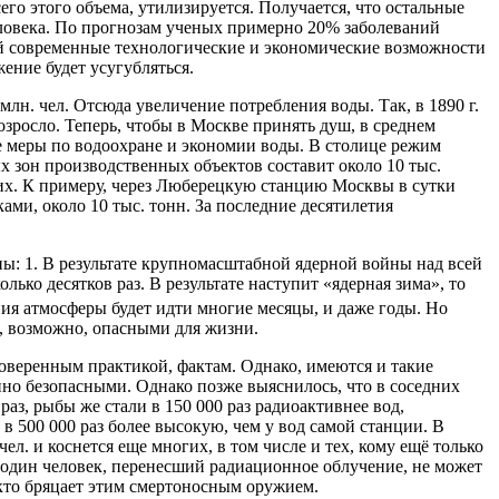
его этого объема, утилизируется. Получается, что остальные
еловека. По прогнозам ученых примерно 20% заболеваний
й современные технологические и экономические возможности
ение будет усугубляться.
лн. чел. Отсюда увеличение потребления воды. Так, в 1890 г.
 возросло. Теперь, чтобы в Москве принять душ, в среднем
ые меры по водоохране и экономии воды. В столице режим
 зон производственных объектов составит около 10 тыс.
гих. К примеру, через Люберецкую станцию Москвы в сутки
ами, около 10 тыс. тонн. За последние десятилетия
: 1. В результате крупномасштабной ядерной войны над всей
ько десятков раз. В результате наступит «ядерная зима», то
ия атмосферы будет идти многие месяцы, и даже годы. Но
, возможно, опасными для жизни.
роверенным практикой, фактам. Однако, имеются и такие
но безопасными. Однако позже выяснилось, что в соседних
аз, рыбы же стали в 150 000 раз радиоактивнее вод,
 500 000 раз более высокую, чем у вод самой станции. В
л. и коснется еще многих, в том числе и тех, кому ещё только
и один человек, перенесший радиационное облучение, не может
 кто бряцает этим смертоносным оружием.