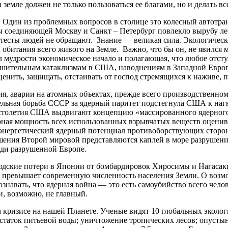
земле должен не только пользоваться ее благами, но и делать в
ы. Один из проблемных вопросов в столице это колесный автот
ы соединяющей Москву и Санкт – Петербург повлекло вырубу лес
тесты людей не обращают. Знание — великая сила. Экологическ
обитания всего живого на Земле. Важно, что бы он, не явился м
л мудрости экономическое начало и полагающая, что любое отсту
ушительным катаклизмам в США, наводнениям в Западной Европе
е ценить, защищать, отстаивать от господ стремящихся к наживе
 аварии на атомных объектах, прежде всего производственном 
тельная борьба СССР за ядерный паритет подстегнула США к н
столетия США выдвигают концепцию «массированного ядерного 
ная мощность всех использованных взрывчатых веществ оценивае
й энергетический ядерный потенциал противоборствующих сторо
ушения Второй мировой представляются каплей в море разрушени
ади разрушенной Европе.
юдские потери в Японии от бомбардировок Хиросимы и Нагасаки (
о превышает современную численность населения Земли. О возм
ознавать, что ядерная война ― это есть самоубийство всего чел
и, возможно, не главный.
кризисе на нашей Планете. Ученые видят 10 глобальных эколог
достаток питьевой воды; уничтожение тропических лесов; опус