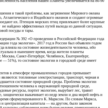
 численность населения нашей Планеты увеличивается на 80-90
шения и такой проблемы, как загрязнение Мирового океана
о, Атлантического и Индийского океанов и создают огромные
поедают их. Птенцов морских птиц привлекают более крупные
т не найдено эффективных путей выхода из данной ситуации.
овой посуды и тары.
едерации № 392 «О проведении в Российской Федерации года
ации года экологии». 2017 год в России был объявлен годом
 влияла на состояние жизнедеятельности человека, ибо
ктуальна в нынешнее время, когда жители планеты
 Москва, Санкт-Петербург, Челябинск, Екатеринбург,
е — 51%), то состояние экологии в городской среде имеет
ементов в атмосфере промышленных городов превышает
 являются: топливные электростанции, транспорт, черная и
худшается состояние природной среды. Проблема экологии
 отношением человека к окружающей природной среде,
довые ресурсы, портит экологию, вырубает лес, травит
е, хищнически выкачивает из недр земли и дна морей нефть и
е время сформулированного К. Марксом. По словам Маркса,
я и централизация капитала — на другом, было законом
ной культуры соблюдения норм бытия человек превращается в