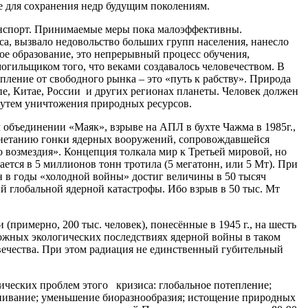
се для сохранения недр будущим поколениям.
ранспорт. Принимаемые меры пока малоэффективны.
а, вызвало недовольство больших групп населения, нанесло
ое образование, это непрерывный процесс обучения,
огильщиком того, что веками создавалось человечеством. В
пление от свободного рынка – это «путь к рабству». Природа
, Китае, России и других регионах планеты. Человек должен
, путем уничтожения природных ресурсов.
объединении «Маяк», взрыве на АПЛ в бухте Чажма в 1985г.,
агнетанию гонки ядерных вооружений, сопровождавшейся
возмездия». Концепция толкала мир к Третьей мировой, но
тся в 5 миллионов тонн тротила (5 мегатонн, или 5 Мт). При
н в годы «холодной войны» достиг величины в 50 тысяч
й глобальной ядерной катастрофы. Ибо взрыв в 50 тыс. Мт
примерно, 200 тыс. человек), понесённые в 1945 г., на шесть
ожных экологических последствиях ядерной войны в таком
овечества. При этом радиация не единственный губительный
ических проблем этого кризиса: глобальное потепление;
тынивание; уменьшение биоразнообразия; истощение природных