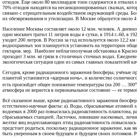
отходов. Еще около 80 миллиардов тонн содержится в отвалах и
70% отходов находятся на несанкционированных свалках, кот
связано с отрицательным воздействием окружающей среды. Бо
их обезвреживания и утилизации. В Москве образуется около 4
Население Москвы составляет около 12 млн. человек. А дневное
один москвич тратил 11 литров воды в сутки, в 1914 г.-60, в 19
уходит 200 литров. В России за год используется около 12,2 
водоохранных зон планируется установить на территории обще
гектаров. мер. Наиболее неблагополучная обстановка в Красно
проходит 3 млн. мі грязи в столичных сточных водах. Ежеднев
экологическая ситуация один из самых главных показателей кач
Сегодня, кроме радиационного заражения биосферы, учёные п
планетой установится «ядерная ночь», и количество солнечного
о
есть произойдет общее понижение температуры (на 200 … 300
атмосфера не вернется в первоначальное состояние ― ее терм
Всё сказанное выше, кроме радиоактивного заражения биосфер
естественно-научные факты: а). Воды, сбрасываемые атомной 
водоемах в 2000 раз повысилась радиоактивность планктона, ра
сбрасываемых станцией. Ласточки, ловившие насекомых, личинк
желтке яиц водоплавающих птиц радиоактивность повысилась в м
предстоит родиться, поскольку радиационное заражение, как м
быть уверенным в своем будущем и будущем своих потомков. Ра