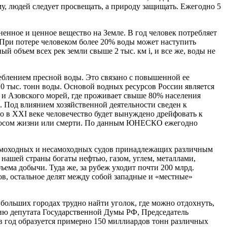
му, людей следует просвещать, а природу защищать. Ежегодно 5
аненное и ценное вещество на Земле. В год человек потребляет
. При потере человеком более 20% воды может наступить
й объем всех рек земли свыше 2 тыс. км і, и все же, воды не
реблением пресной воды. Это связано с повышенной ее
 10 тыс. тонн воды. Основой водных ресурсов России является
 и Азовского морей, где проживает свыше 80% населения
. Под влиянием хозяйственной деятельности сведен к
то в ХХI веке человечество будет вынуждено дрейфовать к
вопросом жизни или смерти. По данным ЮНЕСКО ежегодно
 самоходных и несамоходных судов принадлежащих различным
ашей страны богаты нефтью, газом, углем, металлами,
ъема добычи. Туда же, за рубеж уходит почти 200 млрд.
ов, остальное делят между собой западные и «местные»
больших городах трудно найти уголок, где можно отдохнуть,
нию депутата Государственной Думы РФ, Председатель
 год образуется примерно 150 миллиардов тонн различных