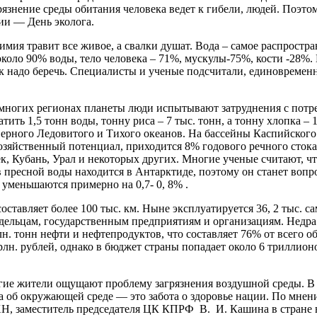
рязнение среды обитания человека ведет к гибели, людей. Поэто
ии — День эколога.
химия травит все живое, а свалки душат. Вода – самое распростр
около 90% воды, тело человека – 71%, мускулы-75%, кости -28%
ек надо беречь. Специалисты и ученые подсчитали, единовременны
во многих регионах планеты люди испытывают затруднения с пот
ить 1,5 тонн воды, тонну риса – 7 тыс. тонн, а тонну хлопка –
верного Ледовитого и Тихого океанов. На бассейны Каспийского
зяйственный потенциал, приходится 8% годового речного стока
к, Кубань, Урал и некоторых других. Многие ученые считают, ч
сов пресной воды находится в Антарктиде, поэтому он станет 
 уменьшаются примерно на 0,7- 0, 8% .
ставляет более 100 тыс. км. Ныне эксплуатируется 36, 2 тыс.
льцам, государственным предприятиям и организациям. Недра н
н. тонн нефти и нефтепродуктов, что составляет 76% от всего об
рлн. рублей, однако в бюджет страны попадает около 6 триллион
огие жители ощущают проблему загрязнения воздушной среды. В 
та об окружающей среде — это забота о здоровье нации. По мне
, заместитель председателя ЦК КПРФ В. И. Кашина в стране в