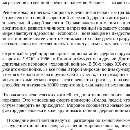
загрязнения воздушной среды и водоемов. Человек — хозяин на 
Решение экологических вопросов влечет значительные затрат
Строительство новой скоростной железной дороги и автотрасс
значительный ущерб экологии. Однако власти внимания на про
воспитания, развития личности направленный на защиту среды 
мире властвует идеология «economics», возводящая на пьедеста
мстит виновникам ее уничтожения, мы это наблюдаем по разр
осознать свою ответственность за планету – земля, научится е
Огромный ущерб природе принесли испытания ядерного оружия,
авария на ЧАЭС в 1986г. в Японии в Фукусиме и другие. Дли
длительным периодом «холодной войны». В 50-х годах ХХ-го 
уже атомной войне. За все годы Второй мировой войны суммар
этом вся Европа лежала в руинах. Если учесть, что суммарны
мегатонн химического взрывчатого вещества тротила, то разр
способен уничтожить 10000 территорий, эквивалентных площ
Что касается человеческих жизней, то достаточно увеличить л
порядков. Это мгновенная смерть примерно 10млрд. людей, чт
случае говорить не приходится. Мировое сообщество начало ос
фактор для человека в ходе крупномасштабной ядерной войны 
Последние десятилетия ведутся разговоры об экологическом 
разрушение озонового слоя; загрязнение мирового океана; не