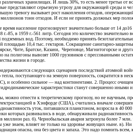
 различных хранилищах. И лишь 30%, то есть менее третьи от вс
орые представляют серьезную угрозу для окружающей среды и ч
льшую тревогу вызывает рост накопления отходов, опережающи
 миллионов тонн отходов. И если не принять должных мер полож
 время население прогнозируют значительно больше от 14 до16 м
28 г.-85, в 1959 г.-561 литр. Сегодня это количество значительно
км і подземных вод. Поэтому, необходимо принять безотлагательн
й площадью 10,4 тыс. гектаров. Сокращение санитарно-защитных
ярске, Чите, Братске, Казани, Череповце, Магнитогорске и дру
но на полигоны вывозят 1000 грузовиков с прессованными остатк
ества жизни в городе.
ридерживаются следующих сценариев последствий атомной войны
 тепла, поступающего на земную поверхность, сократится в нескол
С), и особенно сильное ― над континентами. 2. Процесс очищен
огидродинамические характеристики станут совершенно иными и
ы, можно отнести к теоретическому прогнозу, но не научным, п
электростанцией в Хэнфорде (США), считались вначале совершен
диоактивность уток, питавшихся планктоном, возросла в 40 000 р
и которых развивались в воде, обнаруживали радиоактивность в
иллион раз. б). Чернобыльская авария затронула более 7 млн. че
ы уже знаем, влияет не только на здоровье живущих ныне. в). Н
диация опасна, она без цвета и запаха. Это надо помнить всем,