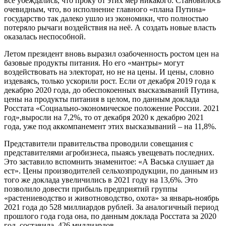
все убеждались, что проку от этих мер никакого. Становилось
очевидным, что, во исполнение главного «плана Путина»
государство так далеко ушло из экономики, что полностью
потеряло рычаги воздействия на неё. А создать новые власть
оказалась неспособной.
Летом президент вновь выразил озабоченность ростом цен на
базовые продукты питания. Но его «мантры» могут
воздействовать на электорат, но не на цены. И цены, словно
издеваясь, только ускорили рост. Если от декабря 2019 года к
декабрю 2020 года, до обеспокоенных высказываний Путина,
цены на продукты питания в целом, по данным доклада
Росстата «Социально-экономическое положение России. 2021
год»,выросли на 7,2%, то от декабря 2020 к декабрю 2021
года, уже под аккомпанемент этих высказываний – на 11,8%.
Представители правительства проводили совещания с
представителями агробизнеса, пыаясь увещевать последних.
Это заставило вспомнить знаменитое: «А Васька слушает да
ест». Цены производителей сельхозпродукции, по данным из
того же доклада увеличились в 2021 году на 13,6%. Это
позволило довести прибыль предприятий группы
«растениеводство и животноводство, охота» за январь-ноябрь
2021 года до 528 миллиардов рублей. За аналогичный период
прошлого года года она, по данным доклада Росстата за 2020
год, составила 426 миллиардов.