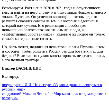
Резюмируем. Рост цен в 2020 и 2021 годы и безуспешность
власти найти на него управу, наглядно явили фиаско главного
«плана Путина». Он успешно воплощён в жизнь, однако
результат оказался совсем не тем, на который надеялись и
который нам сулили. Его реализация способствует
повышению благосостояния отнюдь не народа, а
«эффективных собственников». Рядовым же людям он только
создаёт материальные тяготы.
Но, быть может, подлинная цель этого «плана Путина» в том
и состояла, чтобы создать в России рай для богатых и ад для
бедных? Если так, то нужно констатировать не фиаско плана,
а его полный триумф!
Виктор ВАСИЛЕНКО,
Белгород
.
Навигация
Предыдущий
предыдущий
И.И. Никитчук: «Украина должна вернуться в
пост:
русский мир»
по
Следующее
следующий
Михаил Чистый: «Мир капитала: от демократии к
записям
сообщение:
реакции»
Сайт Коммунистической партии Российской