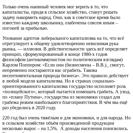
Только очень наивный человек мог верить в то, что
капиталисты, придя в сельское хозяйство, станут решать
задачу накормить народ. Они, как в советское время было
известно каждому школьнику, озабочены совсем иным –
погоней за прибылью.
Упование адептов либерального капитализма на то, что всё
отрегулирует к общему удовлетворению невилимая рука
рынка, — иллюзия. В действительности здесь всё определяет
принцип, сформулированный в конце 1980-х годов
философом (антикоммунистом по политическим взглядам)
Карлом Поппером: «Если они (бизнесмены – В.В.)_ смогут,
непременно постараются вас ограбить. Такова
несентиментальная природа бизнеса». Это правило действует
в любой модели капитализма. Но в странах социально-
ориентированного капитализма государство исполняет роль
«полицейского», который пытается помешать грабить. А уход,
по «плану Путина», государства из экономики создал для
грабежа режим наибольшего благоприятствия. В чём мы ещё
раз убедились в 2020 году.
220 год был очень тяжёлым и для экономики, и для народа. Но
в сельском хозяйстве объём произведенной продукции
несколько вырос – на 1,5%. А доходы населения понизились.