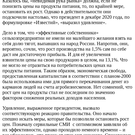
Казалось бы, «невидимая рука рынка» должна, если не
понизить цены на продукты питания, то, по крайней мере,
остановить их рост. Однако в действительности они
подскочили настолько, что президент в декабре 2020 года, по
формулировке «Известий», «выразил удивление».
Дело в том, что «эффективные собственники»
сельхозпредприятии не имели ни малейшего желания взять на
себя долю тягот, выпавших на народ России. Напротив, они,
вероятно, сочли, что рост производства на 1,5% сам по себе
даст им достаточную прибыль. И для её увеличения
взвинтили цены на свою продукцию в целом, на 13,1%. Что
не могло не отразиться на потребительских ценах на
продукты питания. Таким образом, экономическая свобода,
предоставленная капиталистам в соответствии с планом-2000
была использована ими для прямого перекачивания денег из
карманов людей на счета агробизнесменов. Нет сомнений, что
рост цен на продукты стал не последним по значению
фактором снижения реальных доходов населения.
Удивление, выраженное президентом, вызвало
соответствующую реакцию правительства. Оно начало
спешно искать меры, которые бы позволили остановить рост
цен. Поначалу сервильные СМИ с оптимизмом заявляли об
их эффективности, однако проходило немного времени – и