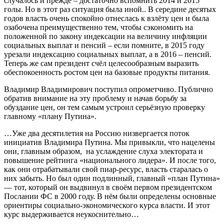
случалось и прежде – достаточно вспомнить 2014 и 2015
голы. Но в этот раз ситуация была иной.. В середине десятых
годов власть очень спокойно отнеслась к взлёту цен и была
озабочена преимущественно тем, чтобы сэкономить на
положенной по закону индексации на величину инфляции
социальных выплат и пенсий – если помните, в 2015 году
урезали индексацию социальных выплат, а в 2016 – пенсий.
Теперь же сам президент счёл целесообразным выразить
обеспокоенность ростом цен на базовые продукты питания.
Владимир Владимирович поступил опрометчиво. Публично
обратив внимание на эту проблему и начав борьбу за
обуздание цен, он тем самым устроил серьёзную проверку
главному «плану Путина».
…Уже два десятилетия на Россию низвергается поток
инициатив Владимира Путина. Мы привыкли, что нацелены
они, главным образом, на услаждение слуха электората и
повышение рейтинга «национального лидера». И после того,
как они отрабатывали свой пиар-ресурс, власть старалась о
них забыть. Но был один подлинный, главный «план Путина»
— тот, который он выдвинул в своём первом президентском
Послании ФС в 2000 году. В нём были определены основные
ориентиры социально-экономического курса власти. И этот
курс выдерживается неукоснительно…