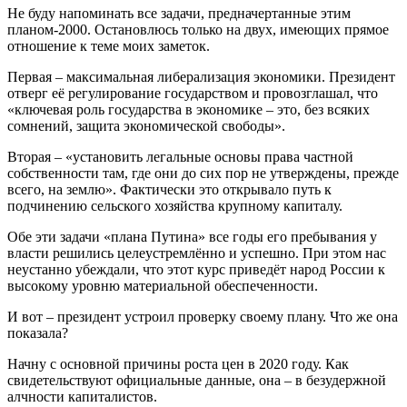
Не буду напоминать все задачи, предначертанные этим
планом-2000. Остановлюсь только на двух, имеющих прямое
отношение к теме моих заметок.
Первая – максимальная либерализация экономики. Президент
отверг её регулирование государством и провозглашал, что
«ключевая роль государства в экономике – это, без всяких
сомнений, защита экономической свободы».
Вторая – «установить легальные основы права частной
собственности там, где они до сих пор не утверждены, прежде
всего, на землю». Фактически это открывало путь к
подчинению сельского хозяйства крупному капиталу.
Обе эти задачи «плана Путина» все годы его пребывания у
власти решились целеустремлённо и успешно. При этом нас
неустанно убеждали, что этот курс приведёт народ России к
высокому уровню материальной обеспеченности.
И вот – президент устроил проверку своему плану. Что же она
показала?
Начну с основной причины роста цен в 2020 году. Как
свидетельствуют официальные данные, она – в безудержной
алчности капиталистов.