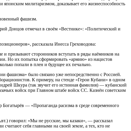
и японским милитаризмом, доказывает его жизнеспособность
кновенный фашизм.
рий Донцов отмечал в своём «Вестнике»: «Политический и
озиционеров», рассказала Инесса Греховодова:
ше и призывают сторонников вступать в ряды наёмников на
ссии. Но их попытка сформировать «армию» из нацистов
колько попали в плен и будущее их печально.
и фашизма» было связано уже непосредственно с Россией.
орационистов. К примеру, на стенде «Герои Кубани» в одном
ндрей Шкура (так звучит его истинная фамилия) — кубанский
азачьих войск при Главном штабе войск СС. Казнён советским
р Богатырёв — «Пропаганда расизма в среде современного
т.) говорил: «Мы не русские, мы казаки», — рассказал
и считают себя главными на своей земле, а тех, кто не