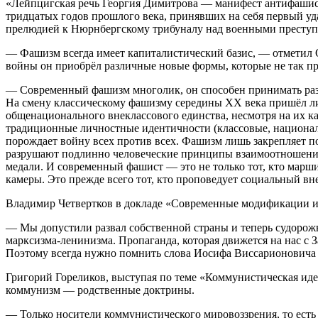
«Лейпцигская речь Георгия Димитрова — манифест антифашис
тридцатых годов прошлого века, принявших на себя первый уд
прелюдией к Нюрнбергскому трибуналу над военными преступ
— Фашизм всегда имеет капиталистический базис, — отметил
войны он приобрёл различные новые формы, которые не так про
— Современный фашизм многолик, он способен принимать ра
На смену классическому фашизму середины ХХ века пришёл ли
общенационального внеклассового единства, несмотря на их 
традиционные личностные идентичности (классовые, национал
порождает войну всех против всех. Фашизм лишь закрепляет п
разрушают подлинно человеческие принципы взаимоотношени
медали. И современный фашист — это не только тот, кто марши
камеры. Это прежде всего тот, кто проповедует социальный вн
Владимир Четвертков в докладе «Современные модификации и
— Мы допустили развал собственной страны и теперь судорожн
марксизма-ленинизма. Пропаганда, которая движется на нас с 
Поэтому всегда нужно помнить слова Иосифа Виссарионовича 
Григорий Гореликов, выступая по теме «Коммунистическая иде
коммунизм — родственные доктрины.
— Только носители коммунистического мировоззрения, то есть