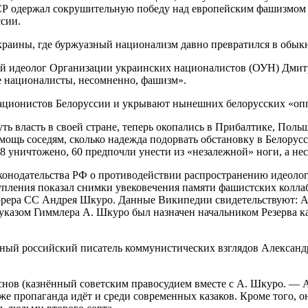
СР одержал сокрушительную победу над европейским фашизмом 
ссии.
краины, где буржуазный национализм давно превратился в обы
ый идеолог Организации украинских националистов (ОУН) Дмит
е националисты, несомненно, фашизм».
рационистов Белоруссии и укрывают нынешних белорусских «опп
ь власть в своей стране, теперь окопались в Прибалтике, Поль
омощь соседям, сколько надежда подорвать обстановку в Белору
8 уничтожено, 60 предпочли унести из «незалежной» ноги, а нес
нодательства РФ о противодействии распространению идеологи
пления показал снимки увековечения памяти фашистских коллаб
юрера СС Андрея Шкуро. Данные Википедии свидетельствуют: А
 указом Гиммлера А. Шкуро был назначен начальником Резерва к
ный российский писатель коммунистических взглядов Александ
нов (казнённый советским правосудием вместе с А. Шкуро. — Ав
же пропаганда идёт и среди современных казаков. Кроме того, он