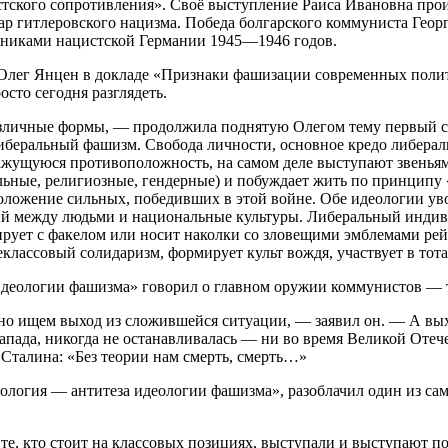
тского сопротивления». Своё выступление Раиса Ивановна пр
ар гитлеровского нацизма. Победа болгарского коммуниста Геор
никами нацистской Германии 1945—1946 годов.
 Олег Янцен в докладе «Признаки фашизации современных поли
сто сегодня разглядеть.
зличные формы, — продолжила поднятую Олегом тему первый с
беральный фашизм. Свобода личности, основное кредо либерал
кажущуюся противоположность, на самом деле выступают звенья
ьные, религиозные, гендерные) и побуждает жить по принципу 
оложение сильных, победивших в этой войне. Обе идеологии уво
й между людьми и национальные культуры. Либеральный индив
рует с факелом или носит наколки со зловещими эмблемами рейха.
еклассовый солидаризм, формирует культ вождя, участвует в то
деологии фашизма» говорил о главном оружии коммунистов — т
о ищем выход из сложившейся ситуации, — заявил он. — А выхо
Запада, никогда не останавливалась — ни во время Великой Отеч
Сталина: «Без теории нам смерть, смерть…»
ология — антитеза идеологии фашизма», разоблачил один из са
 те, кто стоит на классовых позициях, выступали и выступают 