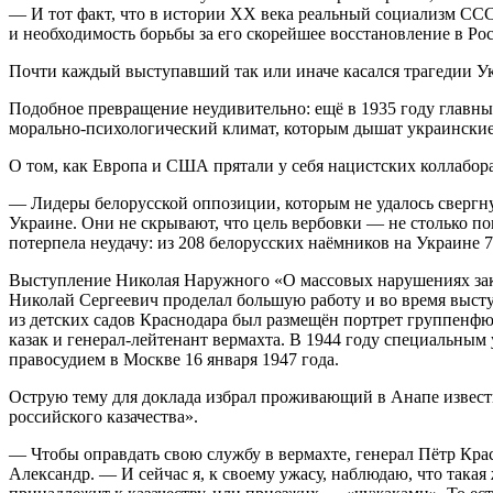
— И тот факт, что в истории ХХ века реальный социализм СС
и необходимость борьбы за его скорейшее восстановление в Ро
Почти каждый выступавший так или иначе касался трагедии У
Подобное превращение неудивительно: ещё в 1935 году главн
морально-психологический климат, которым дышат украински
О том, как Европа и США прятали у себя нацистских коллабо
— Лидеры белорусской оппозиции, которым не удалось свергнут
Украине. Они не скрывают, что цель вербовки — не столько п
потерпела неудачу: из 208 белорусских наёмников на Украине 7
Выступление Николая Наружного «О массовых нарушениях зако
Николай Сергеевич проделал большую работу и во время высту
из детских садов Краснодара был размещён портрет группенф
казак и генерал-лейтенант вермахта. В 1944 году специальным
правосудием в Москве 16 января 1947 года.
Острую тему для доклада избрал проживающий в Анапе извест
российского казачества».
— Чтобы оправдать свою службу в вермахте, генерал Пётр Крас
Александр. — И сейчас я, к своему ужасу, наблюдаю, что такая 