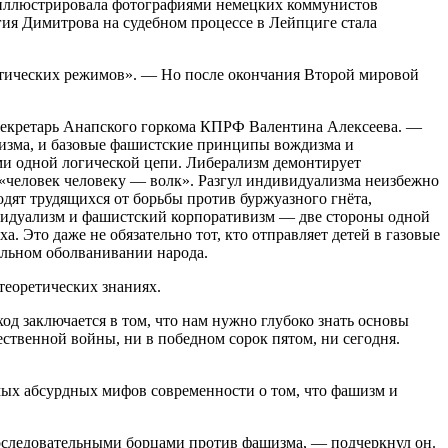
оиллюстрировала фотографиями немецких коммунистов
гия Димитрова на судебном процессе в Лейпциге стала
тических режимов». — Но после окончания Второй мировой
екретарь Анапского горкома КПРФ Валентина Алексеева. —
изма, и базовые фашистские принципы вождизма и
ми одной логической цепи. Либерализм демонтирует
«человек человеку — волк». Разгул индивидуализма неизбежно
дят трудящихся от борьбы против буржуазного гнёта,
идуализм и фашистский корпоративизм — две стороны одной
 Это даже не обязательно тот, кто отправляет детей в газовые
тальном оболванивании народа.
еоретических знаниях.
д заключается в том, что нам нужно глубоко знать основы
ественной войны, ни в победном сорок пятом, ни сегодня.
мых абсурдных мифов современности о том, что фашизм и
последовательными борцами против фашизма, — подчеркнул он.