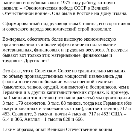
написали и опубликовали в 1975 году работу, которую
назвали – «Экономическая победа СССР в Великой
Отечественной войне». Она была в Ростове-на-Дону издана.
Сформированный под руководством Сталина, его соратников
и советского народа экономический строй позволил:
Во-первых, обеспечить более высокую экономическую
организованность и более эффективное использование
материальных, финансовых и трудовых ресурсов. А ресурсы
бывают вот только эти: материальные, финансовые и
трудовые. Других нет!
Это факт, что в Советском Союзе из сравнительно меньших
по объему производственных мощностей извлекались для
фронта значительно большие массы военной техники
(самолетов, танков, орудий, минометов) и боеприпасов, чем в
Германии и в других капиталистических странах. К примеру,
на 1 миллион тонн стали (это наши расчеты) мы производили
3 тыс. 179 самолетов, 3 тыс. 88 танков, тогда как Германия (без
оккупированных и завоеванных стран), соответственно, 717 и
453. Сравните, 3 тысячи, почти 4 тысячи, 717 и 453! США –
614 и 306, Англия – 1 тысяча 828 и 666.
Таким образом, опыт Великой Отечественной войны