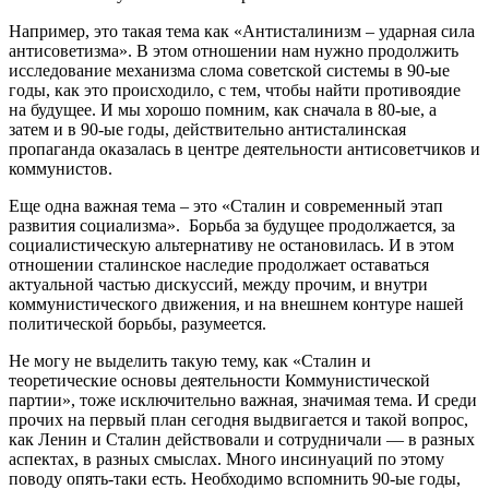
Например, это такая тема как «Антисталинизм – ударная сила
антисоветизма». В этом отношении нам нужно продолжить
исследование механизма слома советской системы в 90-ые
годы, как это происходило, с тем, чтобы найти противоядие
на будущее. И мы хорошо помним, как сначала в 80-ые, а
затем и в 90-ые годы, действительно антисталинская
пропаганда оказалась в центре деятельности антисоветчиков и
коммунистов.
Еще одна важная тема – это «Сталин и современный этап
развития социализма». Борьба за будущее продолжается, за
социалистическую альтернативу не остановилась. И в этом
отношении сталинское наследие продолжает оставаться
актуальной частью дискуссий, между прочим, и внутри
коммунистического движения, и на внешнем контуре нашей
политической борьбы, разумеется.
Не могу не выделить такую тему, как «Сталин и
теоретические основы деятельности Коммунистической
партии», тоже исключительно важная, значимая тема. И среди
прочих на первый план сегодня выдвигается и такой вопрос,
как Ленин и Сталин действовали и сотрудничали — в разных
аспектах, в разных смыслах. Много инсинуаций по этому
поводу опять-таки есть. Необходимо вспомнить 90-ые годы,