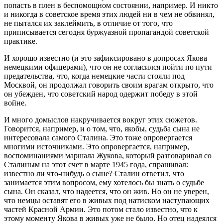
попасть в плен в беспомощном состоянии, например. И никто
и никогда в советское время этих людей ни в чем не обвинял,
не пытался их заклеймить, в отличие от того, что
приписывается сегодня буржуазной пропагандой советской
практике.
И хорошо известно (и это зафиксировано в допросах Якова
немецкими офицерами), что он не согласился пойти по пути
предательства, что, когда немецкие части стояли под
Москвой, он продолжал говорить своим врагам открыто, что
он убежден, что советский народ одержит победу в этой
войне.
И много домыслов накручивается вокруг этих сюжетов.
Говорится, например, и о том, что, якобы, судьба сына не
интересовала самого Сталина. Это тоже опровергается
многими источниками. Это опровергается, например,
воспоминаниями маршала Жукова, который разговаривал со
Сталиным на этот счет в марте 1945 года, спрашивал:
известно ли что-нибудь о сыне? Сталин ответил, что
занимается этим вопросом, ему хотелось бы знать о судьбе
сына. Он сказал, что надеется, что он жив. Но он не уверен,
что немцы оставят его в живых под натиском наступающих
частей Красной Армии. Это потом стало известно, что к
этому моменту Якова в живых уже не было. Но отец надеялся