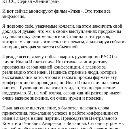
КПСС, Сериал «Ленинград».
И вот сейчас анонсируют фильм «Ржев». Это тоже всё
мифология.
Я позволю себе, уважаемые коллеги, на этом закончить свой
доклад. Я думаю, что мы в своих выступлениях продолжим
эту аналитику феноменологики Сталина и тех уроков,
которые мы должны извлечь и извлекаем, анализируя события
истории, которая является субъектной.
Прежде всего, я хочу поблагодарить руководство РУСО и
лично Ивана Игнатьевича Никитчука за инициативу
проведения сегодняшней конференции, а главное за
реализацию этой идеи. Нашлись странные люди, которые
высказывались за то, чтобы в таком широком формате эту
конференцию не проводить, но Иван Игнатьевич на своем
настоял. Руководство партии эту идею, это предложение
поддержало. И, на мой взгляд, сегодняшний разговор имеет
очень важное значение, он очень нужен и полезен.
Начиная свое выступление, я бы хотел передать слова
приветствия, пожелание успехов в работе конференции от
имени лидера нашей партии, Председателя Центрального
Комитета Геннадия Андреевича Зюганова. Сегодня утром мы
подробно обсуждали с ним ход визита нашей делегации во