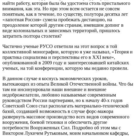
найти работу, которая была бы удостоена столь пристального
внимания, как эта. Но при этом всем остается не совсем
понятным, как в течение, по существу, полутора десятка лет
«лапотная Россия» сумела пробежать дистанцию, на
преодоление которой другим странам, имевшим допинг в
виде колониальных и зависимых территорий, пришлось
затратить полтора столетия?
Частично ученые РУСО ответили на этот вопрос в той
коллективной монографии, которую я уже называл, «Теория и
практика социализма и перспективы его в XXI веке»,
опубликованной в 2009 году и заинтересовавшей китайских
ученых, на той конференции, которую мы недавно провели.
В данном случае я коснусь экономических уроков,
вытекающих из опыта Великой Отечественной войны. Что бы
там ни инсинуировали наши внешние и внешние
недоброжелатели, любовно называемые современным
руководством России партнерами, но к началу 40-х годов
Советский Союз стал располагать материально-технической
базой, создавшей возможность в случае форс-мажора
развернуть массовое производство всех видов современного
вооружения, боевой техники и обеспечить другие
потребности Вооруженных Сил. Подробно об этом мы с
Виктором Лукичем Рутьковым, моим начальником кафедры,