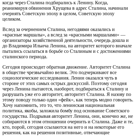
когда через Сталина подбирались к Ленину. Когда,
реанимируя обвинения Хрущева в адрес Сталина, начинали
очернять Советскую эпоху в целом, Советскую эпоху
целиком.
Вслед за очернением Сталина, негодяями оказались и
«красные маршалы», а вслед за «красными маршалами» —
организаторы хозяйственной деятельности, очередь дошла и
до Владимира Ильича Ленина, на авторитет которого вначале
пытались ссылаться в борьбе со Сталиным и с достижениями
сталинского периода.
Сегодня происходит обратная движение. Авторитет Сталина
в обществе чрезвычайно велик. Это подчеркивают все
социологические исследования. Ленин оказался чуть в
стороне от этих самых острых дискуссий. Поэтому сегодня
через Ленина пытаются, наоборот, подбираться к Сталину и
разрушать уже его авторитет, авторитет Сталина. Я назову по
этому поводу только один «фейк», как теперь модно говорить.
Хочу напомнить, это то, что ленинская национальная
политика, якобы, заложила бомбу под основание Советского
государства. Подрывая авторитет Ленина, они, конечно же, не
собираются в этом отношении очернить и Сталина. Даже и те,
кто, порой, сегодня ссылаются на него и на некоторые его
решения, как на решения позитивные, отвечающие