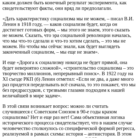
каким должен быть конечный результат эксперимента, как
свидетельствуют факты, они вряд ли предполагали.
«Дать характеристику социализма мы не можем, – писал В.И.
Ленин в 1918 году, — каков социализм будет, когда он
достигнет готовых форм, – мы этого не знаем, этого сказать
не можем. Сказать, что эра социальной революции началась,
что мы что-то сделали и что-то хотим сделать, – это мы не
можем. Но чтобы мы сейчас знали, как будет выглядеть
законченный социализм, – мы еще не знаем».
И еще «Дорога к социализму никогда не будет прямой, она
будет невероятно сложной», «строительство социализма – это
творчество миллионов, непрерывный поиск». В 1922 году на
XI съезде РКП (б) Ленин отметил: «Если не два, а даже много
раз придется переделывать всё сначала, то это покажет, что мы
без предрассудков, с трезвыми глазами подходим к нашей
величайшей в мире задаче».
В этой связи возникает вопрос: можно ли считать
случившееся с Советским Союзом в 90-е годы крахом
социализма? Нет и еще раз нет! Сама объективная логика
исторического процесса свидетельствует, что в нашем случае
человечество столкнулось со специфической формой регресса,
реализуемой в рамках схемы: история – антиистория. В этом