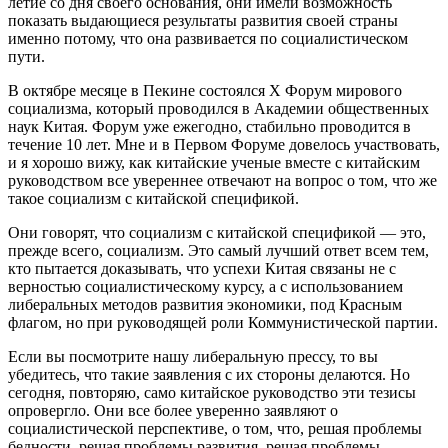
летие со дня своего основания, они имели возможность
показать выдающиеся результаты развития своей страны
именно потому, что она развивается по социалистическом
пути.
В октябре месяце в Пекине состоялся Х Форум мирового
социализма, который проводился в Академии общественных
наук Китая. Форум уже ежегодно, стабильно проводится в
течение 10 лет. Мне и в Первом Форуме довелось участвовать,
и я хорошо вижу, как китайские ученые вместе с китайским
руководством все увереннее отвечают на вопрос о том, что же
такое социализм с китайской спецификой.
Они говорят, что социализм с китайской спецификой — это,
прежде всего, социализм. Это самый лучший ответ всем тем,
кто пытается доказывать, что успехи Китая связаны не с
верностью социалистическому курсу, а с использованием
либеральных методов развития экономики, под Красным
флагом, но при руководящей роли Коммунистической партии.
Если вы посмотрите нашу либеральную прессу, то вы
убедитесь, что такие заявления с их стороны делаются. Но
сегодня, повторяю, само китайское руководство эти тезисы
опровергло. Они все более уверенно заявляют о
социалистической перспективе, о том, что, решая проблемы
бедности, решая проблемы развития, решая проблемы