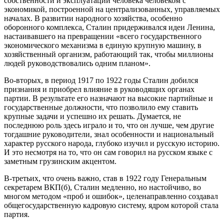
собственности и эксплуатации человека человеком с
экономикой, построенной на централизованных, управляемых
началах. В развитии народного хозяйства, особенно
оборонного комплекса, Сталин придерживался идеи Ленина,
настаивавшего на превращении «всего государственного
экономического механизма в единую крупную машину, в
хозяйственный организм, работающий так, чтобы миллионы
людей руководствовались одним планом».
Во-вторых, в период 1917 по 1922 годы Сталин добился
признания и приобрел влияние в руководящих органах
партии. В результате его назначают на высокие партийные и
государственные должности, что позволило ему ставить
крупные задачи и успешно их решать. Думается, не
последнюю роль здесь играло и то, что он лучше, чем другие
тогдашние руководители, знал особенности и национальный
характер русского народа, глубоко изучил и русскую историю.
И это несмотря на то, что он сам говорил на русском языке с
заметным грузинским акцентом.
В-третьих, что очень важно, став в 1922 году Генеральным
секретарем ВКП(б), Сталин медленно, но настойчиво, во
многом методом «проб и ошибок», целенаправленно создавал
общегосударственную кадровую систему, ядром которой стала
партия.