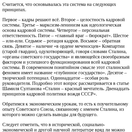
Считается, что основывалась эта система на следующих
принципах.
Первое – кадры решают всё. Второе – целостность кадровой
системы. Третье – марксизм-ленинизм как идеологическая
основа кадровой системы. Четвертое – персональная
ответственность. Пятое – «главный враг – бюрократ». Шестое
– или-или. Седьмое – ротация кадров. Восьмое – обратная
связь. Девятое – наличие «в ордене меченосцев» Компартии
(старой гвардии), одухотворяющей, говоря словами Сталина,
«органы советского государства» и являющейся своеобразным
фактором и успешного функционирования всей кадровой
системы. В современном понятийном смысле этот сталинский
феномен имеет название «глубинное государство». Десятое –
творческий потенциал. Одиннадцатое – особая роль
руководителя. Подробно этот вопрос рассматривается в статье
Шамиля Султанова «Сталин – красный мечтатель. Двенадцать
принципов кадровой политики вождя СССР».
Обратимся к экономическим урокам, то есть к поучительному
опыту Советского Союза, связанному с именем Сталина, из
которого можно сделать выводы для будущего.
Следует отметить, что в исторической, социально-
экономической и другой научной литературе вряд ли можно