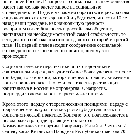
нынешней России. И запрос на социализм в нашем обществе
растет так же, как растет запрос на социальную
справедливость. И здесь мы можем обратиться к результатам
социологических исследований и убедиться, что если 10 лет
назад наши граждане, как наибольшую ценность
воспринимали стабильность в российском обществе,
настаивали на необходимости этой самой стабильности, то
сегодня эти соображения отошли далеко на второй и третий
план. На первый план выходит соображение социальной
справедливости. Совершенно понятно, почему это
происходит.
Социалистические перспективы и их сторонники в
современном мире чувствуют себя все более увереннее после
той беды, того кризиса, который пережило наше движение в
конце прошлого века. Получилось так, что реставрация
капитализма в России не опровергла, а, напротив,
подтвердила актуальность марксизма-ленинизма.
Кроме этого, наряду с теоретическими позициями, наряду с
теоретической актуальностью, растет убедительность и в
социалистической практике. Конечно, это подтверждается в
целом ряде стран, где правящими остаются
Коммунистические партии. Например, Китай и Вьетнам. И
сейчас, когда Китайская Народная Республика отмечала 70-