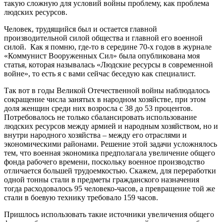
такую сложную для условий войны проблему, как проблема
людских ресурсов.
Человек, трудящийся был и остается главной
производительной силой общества и главной его военной
силой. Как я помню, где-то в середине 70-х годов в журнале
«Коммунист Вооруженных Сил» была опубликована моя
статья, которая называлась «Людские ресурсы в современной
войне», то есть я с вами сейчас беседую как специалист.
Так вот в годы Великой Отечественной войны наблюдалось
сокращение числа занятых в народном хозяйстве, при этом
доля женщин среди них возросла с 38 до 53 процентов.
Потребовалось не только сбалансировать использование
людских ресурсов между армией и народным хозяйством, но и
внутри народного хозяйства – между его отраслями и
экономическими районами. Решение этой задачи усложнялось
тем, что военная экономика предполагала увеличение общего
фонда рабочего времени, поскольку военное производство
отличается большей трудоемкостью. Скажем, для переработки
одной тонны стали в предметы гражданского назначения
тогда расходовалось 95 человеко-часов, а превращение той же
стали в боевую технику требовало 159 часов.
Пришлось использовать такие источники увеличения общего