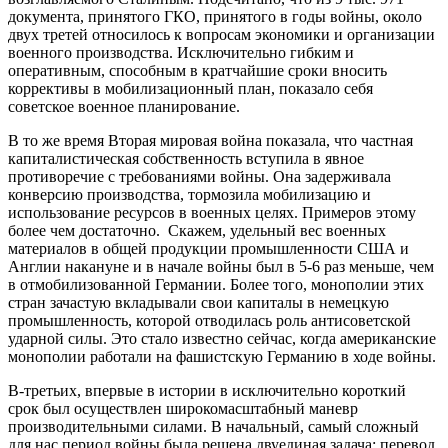
документа, принятого ГКО, принятого в годы войны, около
двух третей относилось к вопросам экономики и организации
военного производства. Исключительно гибким и
оперативным, способным в кратчайшие сроки вносить
коррективы в мобилизационный план, показало себя
советское военное планирование.
В то же время Вторая мировая война показала, что частная
капиталистическая собственность вступила в явное
противоречие с требованиями войны. Она задерживала
конверсию производства, тормозила мобилизацию и
использование ресурсов в военных целях. Примеров этому
более чем достаточно. Скажем, удельный вес военных
материалов в общей продукции промышленности США и
Англии накануне и в начале войны был в 5-6 раз меньше, чем
в отмобилизованной Германии. Более того, монополии этих
стран зачастую вкладывали свои капиталы в немецкую
промышленность, которой отводилась роль антисоветской
ударной силы. Это стало известно сейчас, когда американские
монополии работали на фашистскую Германию в ходе войны.
В-третьих, впервые в истории в исключительно короткий
срок был осуществлен широкомасштабный маневр
производительными силами. В начальный, самый сложный
для нас период войны была решена двуединая задача: перевод