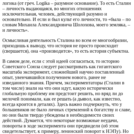
логика (от греч. Logika – разумное основание). То есть Сталин
– личность выдающаяся, во многих отношениях
исключительная, человек, действующий разумно и
основательно. И если и был культ его личности, то «была – по
словам Михаила Александровича Шолохова, моего земляка, –
и личность».
Осмысливая деятельность Сталина во всем ее многообразии,
приходишь к выводу, что история не просто происходит
(свершается), она «производится», то есть история субъектна.
В самом деле, если с этой идеей согласиться, то историю
Советского Союза следует рассматривать как гигантского
масштаба эксперимент, сложнейший научно поставленный
опыт, увенчавшийся получением нового, ранее не
изведанного знания. Причем, экспериментаторы (Сталин в
том числе) знали на что они идут, какую исторически
глобальную проблему им предстоит решить, но вряд ли до
мелочей понимали, как ее решать (а дьявол, как известно,
всегда кроится в деталях). Здесь важно подчеркнуть, что у
большевиков не было личных стремлений к богатству и славе,
но они были твердо убеждены в необходимости своих
действий. Думается, что некоторые возможные неудачи,
повороты в ходе эксперимента они предвидели (об этом
свидетельствует, к примеру, ленинский поворот к НЭПу). Но