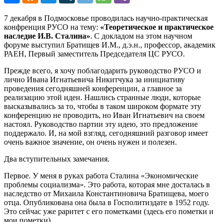
7 декабря в Подмосковье проводилась научно-практическая
конфренция РУСО на тему:
«Теоретическое и практическое
наследие И.В. Сталина»
. С докладом на этом научном
форуме выступил Братищев И.М., д.э.н., профессор, академик
РАЕН, Первый заместитель Председателя ЦС РУСО.
Прежде всего, я хочу поблагодарить руководство РУСО и
лично Ивана Игнатьевича Никитчука за инициативу
проведения сегодняшней конференции, а главное за
реализацию этой идеи. Нашлись странные люди, которые
высказывались за то, чтобы в таком широком формате эту
конференцию не проводить, но Иван Игнатьевич на своем
настоял. Руководство партии эту идею, это предложение
поддержало. И, на мой взгляд, сегодняшний разговор имеет
очень важное значение, он очень нужен и полезен.
Два вступительных замечания.
Первое. У меня в руках работа Сталина «Экономические
проблемы социализма». Это работа, которая мне досталась в
наследство от Михаила Константиновича Братищева, моего
отца. Опубликована она была в Госполитиздате в 1952 году.
Это сейчас уже раритет с его пометками (здесь его пометки и
мои пометки).