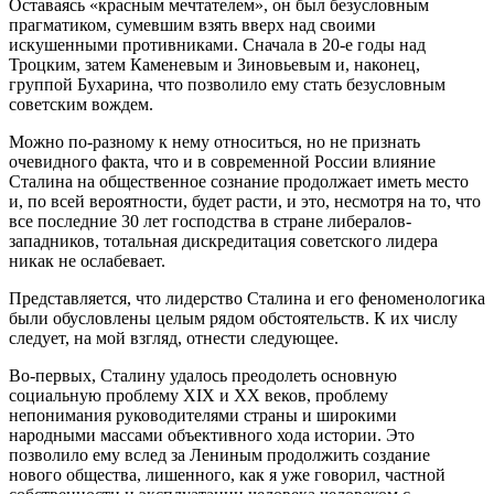
Оставаясь «красным мечтателем», он был безусловным
прагматиком, сумевшим взять вверх над своими
искушенными противниками. Сначала в 20-е годы над
Троцким, затем Каменевым и Зиновьевым и, наконец,
группой Бухарина, что позволило ему стать безусловным
советским вождем.
Можно по-разному к нему относиться, но не признать
очевидного факта, что и в современной России влияние
Сталина на общественное сознание продолжает иметь место
и, по всей вероятности, будет расти, и это, несмотря на то, что
все последние 30 лет господства в стране либералов-
западников, тотальная дискредитация советского лидера
никак не ослабевает.
Представляется, что лидерство Сталина и его феноменологика
были обусловлены целым рядом обстоятельств. К их числу
следует, на мой взгляд, отнести следующее.
Во-первых, Сталину удалось преодолеть основную
социальную проблему XIX и XX веков, проблему
непонимания руководителями страны и широкими
народными массами объективного хода истории. Это
позволило ему вслед за Лениным продолжить создание
нового общества, лишенного, как я уже говорил, частной