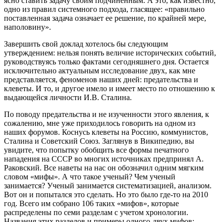
ясно ставить задачу своим подчиненным. А это, как известно,
одно из правил системного подхода, гласящее: «правильно
поставленная задача означает ее решение, по крайней мере,
наполовину».
Завершить свой доклад хотелось бы следующим
утверждением: нельзя понять величие исторических событий,
руководствуясь только фактами сегодняшнего дня. Остается
исключительно актуальным исследование двух, как мне
представляется, феноменов наших дней: предательства и
клеветы. И то, и другое имело и имеет место по отношению к
выдающейся личности И.В. Сталина.
По поводу предательства и не изученности этого явления, к
сожалению, мне уже приходилось говорить на одном из
наших форумов. Коснусь клеветы на Россию, коммунистов,
Сталина и Советский Союз. Заглянув в Википедию, вы
увидите, что попытку обобщить все формы печатного
нападения на СССР во многих источниках предпринял А.
Раковский. Все наветы на нас он обозначил одним мягким
словом «мифы». А что такое ученый? Чем ученый
занимается? Ученый занимается систематизацией, анализом.
Вот он и попытался это сделать. Но это было где-то на 2010
год. Всего им собрано 106 таких «мифов», которые
распределены по семи разделам с учетом хронологии.
Названия этих разделов и примеры одного-двух мифов: