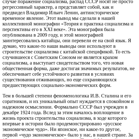
случае поражение социализма, распад СССР носят не просто
регрессивный характер, а представляет собой, как и
предвидел Владимир Ильич Ленин, антиисторическое
временное явление. Этот вывод мы сделали в нашей
коллективной монографии «Теория и практика социализма и
перспективы его в XXI веке». Эта монография была
опубликована в 2009 году, и этой монографией
заинтересовались китайцы, они перевели ее на свой язык. Я
думаю, что какие-то наши выводы они используют в
строительстве социализма с китайской спецификой. То есть
случившееся с Советским Союзом не является крахом
социализма, а выступает свидетельством того, что новая
общественная форма, даже достигая значимых результатов, не
обеспечивает себе устойчивого развития в условиях
существования отживающих, но еще сохраняющихся
предшествующих социально-экономических форм.
Тем в большей степени феноменологика И.В. Сталина и его
соратников, и их уникальный опыт нуждается в спокойном и
надежном осмыслении. Формально СССР был учрежден в
декабре 1924 года. Вслед за этим началось воплощение в
жизнь проекта строительства социализма, в ходе которого
впервые в истории было продемонстрировано «русское
экономическое чудо». Ни японское, ни какое-то другое,
первой «чудо экономическое» было у нас, в нашей стране. За