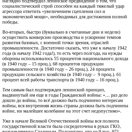
наглядно подтвердил ленинское предвидение о том, что
социалистический строй способен на каждый тяжелый удар
агрессора ответить «увеличением сцепления сил и
экономической мощи», необходимых для достижения полной
победы.
Во-вторых, быстро (буквально в считанные дни и недели)
осуществить конверсию производства и ускорение темпов
развития базовых, с военной точки зрения, отраслей
промышленности. Достаточно сказать, что уже к началу 1942
года (к началу 1942 года!), то есть через полгода, на нужды
обороны использовалось 55 процентов национального дохода
(в 1940 году – 15 проц.), 68 процентов продукции
промышленности (в 1940 году – 26 проц.), 24 процента
продукции сельского хозяйства (в 1940 году – 9 проц.). 61
процент всей работы транспорта (в 1940 году – 16 проц.).
Тем самым был подтвержден ленинский принцип,
выдвинутый им еще в годы Гражданской войны: «… раз дело
дошло до войны, то всё должно быть подчинено интересам
войны, вся внутренняя жизнь страны должна быть подчинена
войне, ни малейшее колебание на этот счет недопустимо».
Уже в начале Великой Отечественной войны вся полнота
государственной власти была сосредоточена в руках ГКО,
возглавляемого Сталиным. Подсчитано, что из 9 тыс. 971