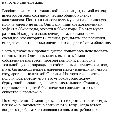
на то, что сын еще жив.
Вообще, кризис антисталинской пропаганды, на мой взгляд,
является сегодня составной частью общего кризиса
капитализма. Попытки нанести кучу мусора на сталинскую
могилу ничего не дали. Они дали лишь кратковременный
эффект в 80-ые годы, отчасти в 90-ые годы. Но этот мусор
развеян. И когда это стало очевидным, то стало также
очевидно, что авторитет Сталина, результаты его политики,
его деятельности высоко оцениваются в российском обществе.
Часть буржуазных пропагандистов попыталась использовать
новую методу. Они попытались вместить Сталина в
собственные интересы, проводя аналогии, аллегории
«сильной руки», оправдывая собственный антидемократизм,
и как бы проводя некие параллели между нынешним главой
государства и политикой Сталина. Из этого тоже ничего не
получилось, потому что в это «прокрустово ложе»
буржуазной пропаганды вписать деятельность Сталина,
строившего с партией большевиков социалистическое
общество, невозможно.
Поэтому Ленин, Сталин, результаты их деятельности всегда,
неизбежно, закономерно возникают и тогда, когда встает
вопрос о проблемах сегодняшнего дня, о потребностях