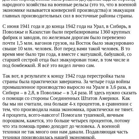
народного хозяйства на военные рельсы (это то, что в военной
экономике называется конверсией производства) и эвакуация
главных производительных сил в восточные районы страны.
С июня 1941 года и до конца 1942 года на Урал, в Сибирь, в
Поволжье и Казахстан были перебазированы 1360 крупных
фабрик и заводов, по железным дорогам было перевезено
почти 1,5 млн. вагонов грузов, на Восток было эвакуировано
свыше 10 млн. человек. Вот перед вами такой человек. В то
время мне было три года, я вместе с матушкой, бабушкой, со
старшей сестрой отца был эвакуирован тоже, в том числе и
под бомбежкой. Я всё это видел лично сам.
Так вот, в результате к концу 1942 года перестройка тыла
страны была практически завершена. За четыре года войны
промышленное производство выросло на Урале в 3,6 раза, в
Сибири – в 2,8, в Поволжье – в 3,4 раза. И здесь нужно сказать
о помощи со стороны Соединенных Штатов Америки. Как
бы мы ни считали, она больше 4-х процентов, в сравнении с
тем, что производила наша экономика, практически не тянет.
4 процента, всего-навсего! Помогали тушенкой, яичным
порошком, кажется, это больше четырех процентов, потому
что эта помощь прямо доходит до человека. А военной
техники не так много они нам давали. Подавляющая часть
техники производилась нашей экономикой.