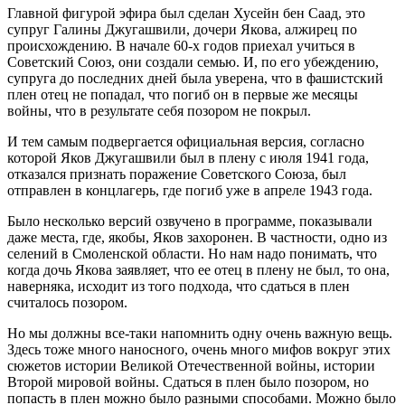
Главной фигурой эфира был сделан Хусейн бен Саад, это
супруг Галины Джугашвили, дочери Якова, алжирец по
происхождению. В начале 60-х годов приехал учиться в
Советский Союз, они создали семью. И, по его убеждению,
супруга до последних дней была уверена, что в фашистский
плен отец не попадал, что погиб он в первые же месяцы
войны, что в результате себя позором не покрыл.
И тем самым подвергается официальная версия, согласно
которой Яков Джугашвили был в плену с июля 1941 года,
отказался признать поражение Советского Союза, был
отправлен в концлагерь, где погиб уже в апреле 1943 года.
Было несколько версий озвучено в программе, показывали
даже места, где, якобы, Яков захоронен. В частности, одно из
селений в Смоленской области. Но нам надо понимать, что
когда дочь Якова заявляет, что ее отец в плену не был, то она,
наверняка, исходит из того подхода, что сдаться в плен
считалось позором.
Но мы должны все-таки напомнить одну очень важную вещь.
Здесь тоже много наносного, очень много мифов вокруг этих
сюжетов истории Великой Отечественной войны, истории
Второй мировой войны. Сдаться в плен было позором, но
попасть в плен можно было разными способами. Можно было