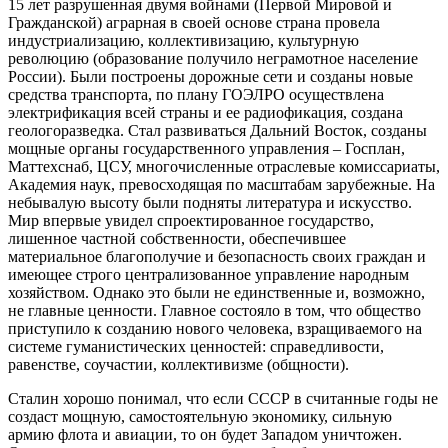
15 лет разрушенная двумя войнами (Первой Мировой и
Гражданской) аграрная в своей основе страна провела
индустриализацию, коллективизацию, культурную
революцию (образование получило неграмотное население
России). Были построены дорожные сети и созданы новые
средства транспорта, по плану ГОЭЛРО осуществлена
электрификация всей страны и ее радиофикация, создана
геологоразведка. Стал развиваться Дальний Восток, созданы
мощные органы государственного управления – Госплан,
Маттехснаб, ЦСУ, многочисленные отраслевые комиссариаты,
Академия наук, превосходящая по масштабам зарубежные. На
небывалую высоту были подняты литература и искусство.
Мир впервые увидел спроектированное государство,
лишенное частной собственности, обеспечившее
материальное благополучие и безопасность своих граждан и
имеющее строго централизованное управление народным
хозяйством. Однако это были не единственные и, возможно,
не главные ценности. Главное состояло в том, что общество
приступило к созданию нового человека, взращиваемого на
системе гуманистических ценностей: справедливости,
равенстве, соучастии, коллективизме (общности).
Сталин хорошо понимал, что если СССР в считанные годы не
создаст мощную, самостоятельную экономику, сильную
армию флота и авиации, то он будет Западом уничтожен.