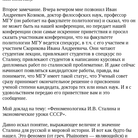
Второе замечание. Вчера вечером мне позвонил Иван
Андреевич Козиков, доктор философских наук, профессор
МГУ (он работает на факультете политологии) и сказал, что он
не может быть на нашей конференции, но передает нашей
конференции свои самые искренние приветствия и просил
сказать участникам конференции, что на факультете
политологии МГУ ведется спецкурс, в т.ч. с его участием и
участием Скорикова Ивана Андреевича. Они читают
студентам лекции, привлекают студентов в спецкурс по
Сталину, привлекают студентов к написанию курсовых и
дипломных работ по сталинской проблематике. И даже сейчас
начинают появляться кандидатские работы, правда, вы
понимаете, что МГУ имеет такой статус, что Ученый совет
сразу принимает окончательное решение о присвоении
ученой степени кандидата, доктора тех или иных наук. И я с
удовольствием передаю его приветствие вам и это
сообщение.
Мой доклад на тему: «Феноменологика И.В. Сталина и
экономические уроки СССР».
Давно искал понятие, выражающее величие и значение
Сталина для русской и мировой истории. И вот как будто бы
нашел. Это феномен (от греч. Phainomen — являющийся) и