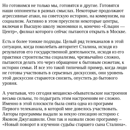
Но готовимся не только мы, готовятся и другие. Готовятся
наши оппоненты в разных смыслах. Некоторые продолжают
агрессивные атаки, на советскую историю, на коммунизм, на
социализм. Активно в этом преуспели некоторые центры,
включая и Высшую школу экономики и, конечно «Ельцин —
Центр», филиал которого сейчас пытаются открыть в Москве.
Есть и более тонкие подходы. Целый ряд телеканалов в этой
ситуации, когда поколебать авторитет Сталина, исходя из
результатов его государственной деятельности, исходя из его
практики строительства социализма, чрезвычайно сложно,
пытаются делать это через обращение к бытовым сюжетам, к
истории семьи. И все это такой типичный пример, когда люди
не готовы участвовать в серьезных дискуссиях, они уровень
этой дискуссии стараются снизить, опустить до бытового
уровня.
А учитывая, что сегодня мещанско-обывательские настроения
весьма сильны, то подыграть этим настроениям не сложно.
Именно в этой плоскости была снята одна из программ
Первого телеканала, в которой мне довелось участвовать.
Авторы программы выдали за некую сенсацию историю с
Яковом Джугашвили. Они так и назвали свою программу –
«Новый поворот в изучении судьбы старшего сына Сталина».