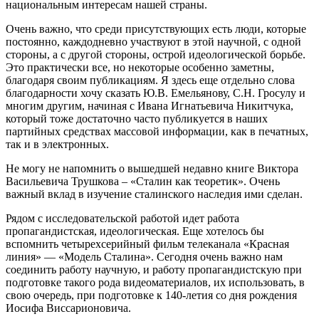
национальным интересам нашей страны.
Очень важно, что среди присутствующих есть люди, которые
постоянно, каждодневно участвуют в этой научной, с одной
стороны, а с другой стороны, острой идеологической борьбе.
Это практически все, но некоторые особенно заметны,
благодаря своим публикациям. Я здесь еще отдельно слова
благодарности хочу сказать Ю.В. Емельянову, С.Н. Гросулу и
многим другим, начиная с Ивана Игнатьевича Никитчука,
который тоже достаточно часто публикуется в наших
партийных средствах массовой информации, как в печатных,
так и в электронных.
Не могу не напомнить о вышедшей недавно книге Виктора
Васильевича Трушкова – «Сталин как теоретик». Очень
важный вклад в изучение сталинского наследия ими сделан.
Рядом с исследовательской работой идет работа
пропагандистская, идеологическая. Еще хотелось бы
вспомнить четырехсерийный фильм телеканала «Красная
линия» — «Модель Сталина». Сегодня очень важно нам
соединить работу научную, и работу пропагандистскую при
подготовке такого рода видеоматериалов, их использовать, в
свою очередь, при подготовке к 140-летия со дня рождения
Иосифа Виссарионовича.