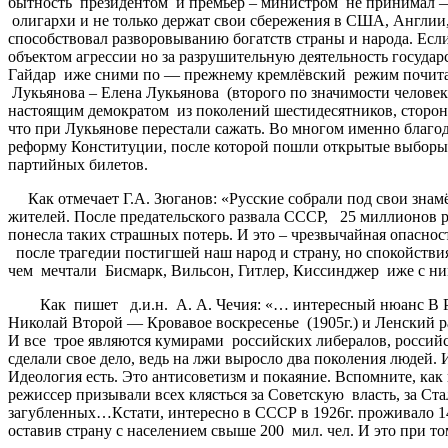
бытность президентом и премьер – министром не принимал —
олигархи и не только держат свои сбережения в США, Англии,
способствовал разворовыванию богатств страны и народа. Есл
объектом агрессии но за разрушительную деятельность госуда
Гайдар иже сними по — прежнему кремлёвский режим почитает.
Лукьянова – Елена Лукьянова (второго по значимости челове
настоящим демократом из поколений шестидесятников, сторон
что при Лукьянове перестали сажать. Во многом именно благ
реформу Конституции, после которой пошли открытые выборы».
партийных билетов.
Как отмечает Г.А. Зюганов: «Русские собрали под свои знамё
жителей. После предательского развала СССР, 25 миллионов 
понесла таких страшных потерь. И это – чрезвычайная опасност
после трагедии постигшей наш народ и страну, но спокойстви
чем мечтали Бисмарк, Вильсон, Гитлер, Киссинджер иже с ни
Как пишет д.и.н. А. А. Чечия: «… интересный нюанс В Росси
Николай Второй — Кровавое воскресенье (1905г.) и Ленский ра
И все трое являются кумирами российских либералов, российс
сделали свое дело, ведь на лжи выросло два поколения людей.
Идеология есть. Это антисоветизм и покаяние. Вспомните, как 
режиссер призывали всех клясться за Советскую власть, за Ст
загубленных…Кстати, интересно в СССР в 1926г. проживало 147 м
оставив страну с населением свыше 200 мил. чел. И это при 