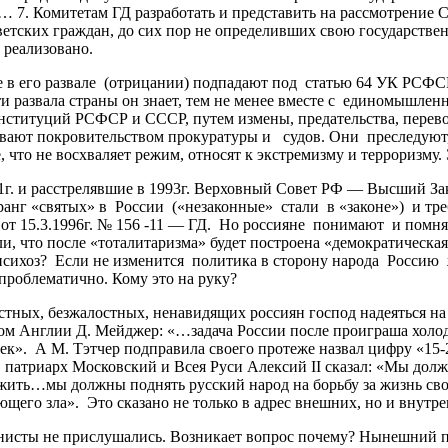
 7. Комитетам ГД разработать и представить на рассмотрение 
ветских граждан, до сих пор не определивших свою государств
 реализовано.
 в его развале (отрицании) подпадают под статью 64 УК РСФС
 развала страны он знает, тем не менее вместе с единомышлен
нституций РСФСР и СССР, путем измены, предательства, перев
вают покровительством прокуратуры и судов. Они преследуют,
 что не восхваляет режим, относят к экстремизму и терроризму.
 и расстрелявшие в 1993г. Верховный Совет РФ — Высший Зак
 в ранг «святых» в России («незаконные» стали в «законе») и т
 от 15.3.1996г. № 156 -11 — ГД. Но россияне понимают и помн
, что после «тоталитаризма» будет построена «демократическая
психоз? Если не изменится политика в сторону народа Россию 
проблематично. Кому это на руку?
тных, безжалостных, ненавидящих россиян господ надеяться на
тром Англии Д. Мейджер: «…задача России после проиграша хол
ек». А М. Тэтчер подправила своего протеже назвал цифру «15-20
 патриарх Московский и Всея Руси Алексий II сказал: «Мы долж
ить…мы должны поднять русский народ на борьбу за жизнь свои
щего зла». Это сказано не только в адрес внешних, но и внутр
ты не прислушались. Возникает вопрос почему? Нынешний пат