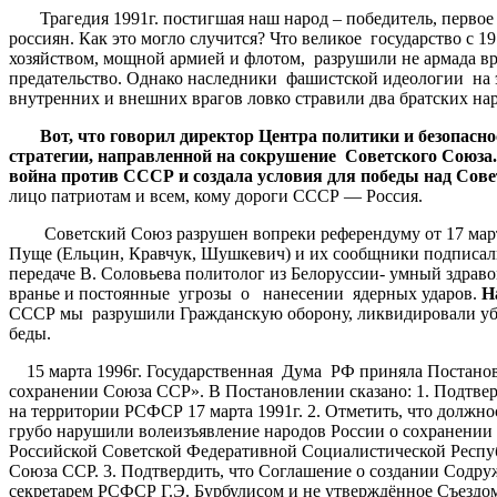
Трагедия 1991г. постигшая наш народ – победитель, первое в
россиян. Как это могло случится? Что великое государство
хозяйством, мощной армией и флотом, разрушили не армада вр
предательство. Однако наследники фашистской идеологии на э
внутренних и внешних врагов ловко стравили два братских нар
Вот, что говорил директор Центра политики и безопаснос
стратегии, направленной на сокрушение Советского Союза.
война против СССР и создала условия для победы над Сов
лицо патриотам и всем, кому дороги СССР — Россия.
Советский Союз разрушен вопреки референдуму от 17 марта 1
Пуще (Ельцин, Кравчук, Шушкевич) и их сообщники подписали
передаче В. Соловьева политолог из Белоруссии- умный здра
вранье и постоянные угрозы о нанесении ядерных ударов.
Н
СССР мы разрушили Гражданскую оборону, ликвидировали убеж
беды.
15 марта 1996г. Государственная Дума РФ приняла Постановл
сохранении Союза ССР». В Постановлении сказано: 1. Подтве
на территории РСФСР 17 марта 1991г. 2. Отметить, что дол
грубо нарушили волеизъявление народов России о сохранении
Российской Советской Федеративной Социалистической Республ
Союза ССР. 3. Подтвердить, что Соглашение о создании Содр
секретарем РСФСР Г.Э. Бурбулисом и не утверждённое Съезд