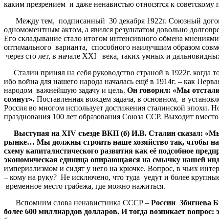
каким презрением и даже ненавистью относятся к советскому
Между тем, подписанный 30 декабря 1922г. Союзный догово
одномоментным актом, а явился результатом довольно долговре
Его складывание стало итогом интенсивного обмена мнениями,
оптимального варианта, способного наилучшим образом совме
через сто лет, в начале ХХI века, таких умных и дальновидных
Сталин принял на себя руководство страной в 1922г. когда т
ибо война для нашего народа началась ещё в 1914г. – как Пе
народом важнейшую задачу и цель.
Он говорил: «Мы отстали 
сомнут».
Поставленная вождем задача, в основном, в установл
Россия во многом использует достижения сталинской эпохи. Но
празднования 100 лет образования Союза ССР. Выходит вмест
Выступая на Х
IV
съезде ВКП (б) И.В. Сталин сказал: «
рынке… Мы должны строить наше хозяйство так, чтобы на
схему капиталистического развития как её подсобное предп
экономическая единица опирающаяся на смычку нашей инд
империализмом и сидят у него на крючке. Вопрос, в чьих ин
– кому на руку? Не исключено, что туда уедут и более крупн
временное место грабежа, где можно нажиться.
Вспомним слова ненавистника СССР –
России Збигнева Б
более 600 миллиардов долларов. И тогда возникает вопрос: