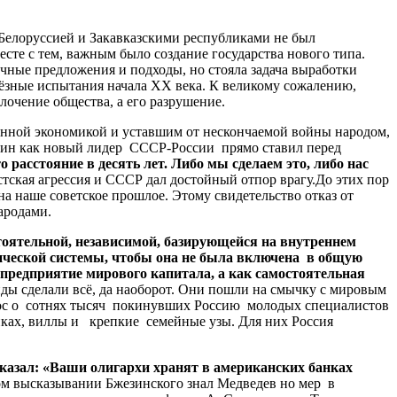
елоруссией и Закавказскими республиками не был
сте с тем, важным было создание государства нового типа.
чные предложения и подходы, но стояла задача выработки
ёзные испытания начала ХХ века. К великому сожалению,
лочение общества, а его разрушение.
шенной экономикой и уставшим от нескончаемой войны народом,
талин как новый лидер СССР-России прямо ставил перед
расстояние в десять лет. Либо мы сделаем это, либо нас
стская агрессия и СССР дал достойный отпор врагу.До этих пор
а наше советское прошлое. Этому свидетельство отказ от
ародами.
тоятельной, независимой, базирующейся на внутреннем
ической системы, чтобы она не была включена в общую
 предприятие мирового капитала, а как самостоятельная
ды сделали всё, да наоборот. Они пошли на смычку с мировым
опос о сотнях тысяч покинувших Россию молодых специалистов
нках, виллы и крепкие семейные узы. Для них Россия
казал: «Ваши олигархи хранят в американских банках
том высказывании Бжезинского знал Медведев но мер в