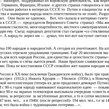
 наоборот, поддерживал их воровскую деятельность, как впро
 Германии, Франции, Италии и других странах говорилось и пис
и Сталин работал в интересах СССР, то Путин и ельцинисты в и
рства и вымирание народа никто ответственности не понёс. Ра
 Они были не одиноки. Вот, что сказала в интервью газете «М
ка в СССР, — председателя Верховного Совета страны): «Мы жи
ником гласности, многопартийности, местного самоуправления 
одаря ему Съезд народных депутатов стал съездом «со стеклян
 А народ-то верил им — думал, что вот-вот наступит светлое 
на 190 народов и народностей. А сегодня их уничтожают. На а
русских отрезали уродливыми границами. Ещё 20 миллионов мы 
ь для всех народов России, для единства и целостности страны». 
я нет, кровь и слёзы льются рекой. Наши братские славянские 
ми. Пока не восстановим СССР спокойно жит нашим народам не
и в ХХ веке (исключая Гражданскую войну), было три правите
сстрел (1912г.); Никита Хрущев — Тбилиси (1956г.), и Новочерк
кой интеллигенции (теперь их дело продолжил демократ Путин)
 И с 90-х годов народу навязывают национальную идею — покаяни
все 90-е на экранах телевизоров выплывала очередная «совесть 
алина, за репрессии за загубленные десятки, а то и сотни милл
лн. чел., а в 1940г. (после репрессий)- 194 мил. чел., т.е за 1
том, что была война с чудовищными потерями…».