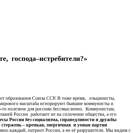
те, господа–истребители?»
лет образования Союза ССР. В тоже время, ельцинисты,
тие мирового масштаба игнорируют бывшие коммунисты и
о-то полезное для россиян бессмысленно. Коммунистам,
ешней России работают не на сплочение общества, а его
есы России без социализма, справедливости и дружбы
 стержень – крепкая, энергичная и умная партия
вно каждый, патриот России, а не её разрушители. Мы видим с