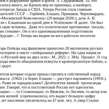
чем и разрушение армии и флота А. Сердюковым. То, что
алось много, но Кремль мер не принимал, а наоборот,
нтересах Запада и США. Теперь Россия стала главным
зрушителей СССР – Горбачёв, Ельцин, Примаков, Черномырдин,
осковский Комсомолец» (20 января 2020г.), дочь А. И.
ли с Ельциным на одной даче в Успенском» И далее: Он был
и прав человека. Даже его политические противники писали,
ными стенами». Он и его единомышленники подготовили
будущее…?. Теперь мы видим на кого работали носители
лтарь Победы над фашизмом принесено 20 миллионов русских
потеряли в омуте «либеральных реформ». Ни одна нация не
(«Русский мир на двух осях». М., 2022. с. 384). Прошел 31 год
народы вместо объединения втянуты в кровопролитную бойню, о
 дадут.
ля которые отдали приказ стрелять в собственный народ:
асск (1962г.) и Борис Ельцин — расстрел парламента (1993г.).
. Разве не парадоксально? Десятилетия лживой пропаганды
е. Говорят, что в постсоветской России нет идеологии.
нации» — то Солженицын, то Яковлев, то Лигачев, то актер или
ионов жизней (соревновались), кто выдаст большую цифру
4 лет население увеличилось на 47 млн. чел. А умер Сталин