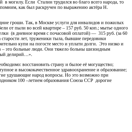
в могилу. Если Сталин трудился во благо всего народа, то
спомним, как был раскручен по выражению актёра Н.
ие гроши. Так, в Москве услуги для инвалидов и пожилых
ли от пыли во всей квартире – 157 руб. 50 коп.; мытье одного
иделки (в дневное время с почасовой оплатой) — 315 руб. (за 60
 старости лет, труженики тыла, бывшие передовики
ительно купи на погосте место и уплати долги. Это низко и
тв – это больные люди. Они тяжело больны шизоидным
дный делирий…».
обходимо: восстановить страну и былое её могущество;
тупное и высококачественное здравоохранение и образование;
угие удушающие народ вопросы. Но это возможно при
аздником 100 –летием образования Союза ССР дорогие