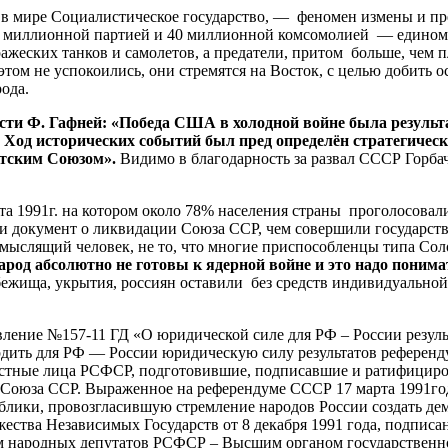
 мире Социалистическое государство, — феномен измены и пред
 с 19 миллионной партией и 40 миллионной комсомолией — ед
ажеских танков и самолетов, а предатели, притом больше, чем 
том не успокоились, они стремятся на Восток, с целью добить
ода.
ти Ф. Гафней: «Победа США в холодной войне была результ
 Ход исторических событий был пред определён стратегичес
етским Союзом».
Видимо в благодарность за развал СССР Горбач
991г. на котором около 78% населения страны проголосовали з
 документ о ликвидации Союза ССР, чем совершили государств
вомыслящий человек, не то, что многие приспособленцы типа С
арод абсолютно не готовы к ядерной войне и это надо понима
ища, укрытия, россиян оставили без средств индивидуальной 
ение №157-11 ГД «О юридической силе для РФ – России результ
рдить для РФ — России юридическую силу результатов референд
жностные лица РСФСР, подготовившие, подписавшие и ратифици
 Союза ССР. Выраженное на референдуме СССР 17 марта 1991год
ики, провозгласившую стремление народов России создать демо
ужества Независимых Государств от 8 декабря 1991 года, подп
ом народных депутатов РСФСР – Высшим органом государственн