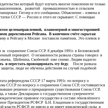
ательства который будут изучать многие поколения не только
иномышленников, развитой промышленностью и сельским
планировал Гитлер и его сообщники. Объяснение – измена и
 остатки СССР — России и этого не скрывают. С помощью
атом целенаправленной, планомерной и многосторонней
кими директивами Рейгана. В конечном счёте скрытая
еву и Рейгану в Москве поставили памятник. Это плевок в
а сохранение Союза ССР. 8 декабря 1991г. в Беловежской
енный переворот. О незаконности развала страны говорил в
оловьева, Шейнина, Скобеевой иже сними. Людям надоело
ть и перестать провоцировать эту беду
. После развала
защиты, люди не обучены действиям на случай подобной
ата референдума СССР 17 марта 1991г. по вопросу о
ума СССР по вопросу о сохранении Союза ССР, состоявшегося
ровавшие решение о прекращении существования Союза ССР,
а, а также Декларацию о государственном суверенитете
кратическое правовое государство в составе обновлённого
исанное Президентом РСФСР Б.Н. Ельциным и государственным
ой власти РСФСР, не имело и не имеет юридической силы в