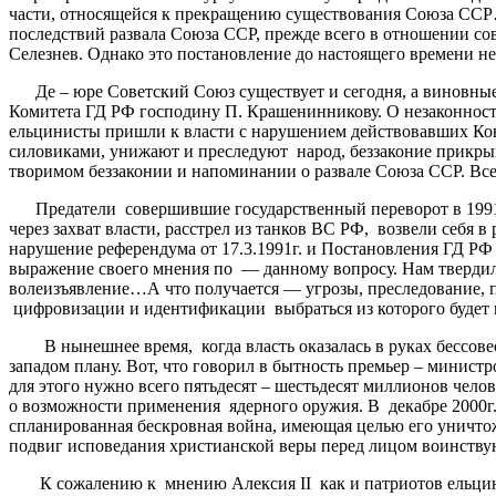
части, относящейся к прекращению существования Союза ССР…
последствий развала Союза ССР, прежде всего в отношении со
Селезнев. Однако это постановление до настоящего времени не
Де – юре Советский Союз существует и сегодня, а виновные
Комитета ГД РФ господину П. Крашенинникову. О незаконности
ельцинисты пришли к власти с нарушением действовавших Ко
силовиками, унижают и преследуют народ, беззаконие прикры
творимом беззаконии и напоминании о развале Союза ССР. Все,
Предатели совершившие государственный переворот в 1991г.
через захват власти, расстрел из танков ВС РФ, возвели себя
нарушение референдума от 17.3.1991г. и Постановления ГД РФ
выражение своего мнения по — данному вопросу. Нам твердили
волеизъявление…А что получается — угрозы, преследование, 
цифровизации и идентификации выбраться из которого будет 
В нынешнее время, когда власть оказалась в руках бессовес
западом плану. Вот, что говорил в бытность премьер – минис
для этого нужно всего пятьдесят – шестьдесят миллионов челов
о возможности применения ядерного оружия. В декабре 2000г.
спланированная бескровная война, имеющая целью его уничтож
подвиг исповедания христианской веры перед лицом воинствую
К сожалению к мнению Алексия II как и патриотов ельцинис