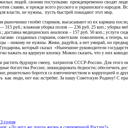
жилых людей. своими поступками преждевременно сводят людей 
тив славян, и прежде всего русского и украинского народов. В
для власти, не нужны, пусть быстрей покидают этот мир.
ыночники гнобят стариков, высасывают из их кармана последн
315 руб.; влажная уборка полов — 236 руб. 25 коп.; уборка мебе
оп.; доставка медицинских анализов – 157 руб. 50 коп.; услуги с
агами созданных старшим, советским поколением, а теперь, на
ы – никому не нужны. Живи, радуйся, а нет умирай, но предвар
. Гундарова, который сказал «Нынешние руководители государс
егко нажать на ядерную кнопку. Можно сказать, что у них кови
 растить будущую смену, патриотов СССР-России. Для этого не
ные богатства России; ликвидировать бедности; обеспечить дос
гии; решительно боротся со взяточничеством и коррупцией и др
ь как люди, нет нас истребят. За нашу Советскую Родину! С пр
3 годом
нев: «До чего же дошла жизнь в современной России?»