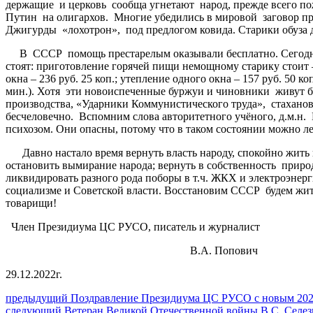
держащие и церковь сообща угнетают народ, прежде всего по
Путин на олигархов. Многие убедились в мировой заговор про
Джигурды «лохотрон», под предлогом ковида. Старики обуза 
В СССР помощь престарелым оказывали бесплатно. Сегодня р
стоят: приготовление горячей пищи немощному старику стоит — 
окна – 236 руб. 25 коп.; утепление одного окна – 157 руб. 50 к
мин.). Хотя эти новоиспеченные буржуи и чиновники живут бл
производства, «Ударники Коммунистического труда», стахановц
бесчеловечно. Вспомним слова авторитетного учёного, д.м.н
психозом. Они опасны, потому что в таком состоянии можно л
Давно настало время вернуть власть народу, спокойно жить и
остановить вымирание народа; вернуть в собственность природ
ликвидировать разного рода поборы в т.ч. ЖКХ и электроэнер
социализме и Советской власти. Восстановим СССР будем жит
товарищи!
Член Президиума ЦС РУСО, писатель и журналист
В.А. Попович
29.12.2022г.
Навигация
Предыдущий
предыдущий
Поздравление Президиума ЦС РУСО с новым 202
Следующее
пост:
следующий
Ветеран Великой Отечественной войны В.С. Селез