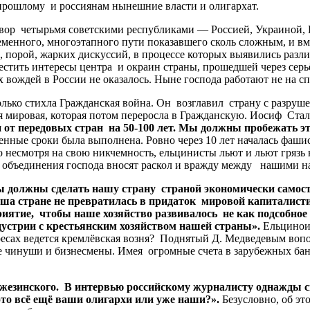
 прошлому и россиянам нынешние власти и олигархат.
р четырьмя советскими республиками — Россией, Украиной, Б
менного, многоэтапного пути показавшего сколь сложным, и вме
 порой, жарких дискуссий, в процессе которых выявились разли
стить интересы центра и окраин страны, прошедшей через серь
 вождей в России не оказалось. Ныне господа работают не на сп
олько стихла Гражданская война. Он возглавил страну с разру
рвая мировая, которая потом переросла в Гражданскую. Иосиф С
от передовых стран на 50-100 лет. Мы должны пробежать это 
енные сроки была выполнена. Ровно через 10 лет началась фаши
 несмотря на свою никчемность, ельцинисты льют и льют грязь н
о объединения господа вносят раскол и вражду между нашими н
Мы должны сделать нашу страну страной экономически самос
ша стране не превратилась в придаток мировой капиталист
риятие, чтобы наше хозяйство развивалось не как подсобное
устрии с крестьянским хозяйством нашей страны».
Ельцинои
тересах ведется кремлёвская возня? Поднятый Д. Медведевым в
ые чинуши и бизнесмены. Имея огромные счета в зарубежных ба
жезинского. В интервью российскому журналисту однажды с
 это всё ещё ваши олигархи или уже наши?».
Безусловно, об э