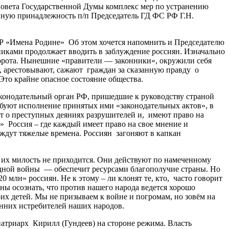
Совета Государственной Думы комплекс мер по устранению
енную принадлежность п/п Председатель ГД ФС РФ Г.Н.
Р «Имена Родине» Об этом хочется напомнить и Председателю
никами продолжает вводить в заблуждение россиян. Изначально
орота. Нынешние «правители — законники», окружили себя
 арестовывают, сажают граждан за сказанную правду о
 Это крайне опасное состояние общества.
онодательный орган РФ, пришедшие к руководству страной
ребуют исполнение принятых ими «законодательных актов», в
ят о преступных деяниях разрушителей и, имеют право на
» Россия – где каждый имеет право на свое мнение и
ждут тяжелые времена. Россиян загоняют в капкан
 их милость не приходится. Они действуют по намеченному
одной войны — обеспечит ресурсами благополучие страны. Но
 млн» россиян. Не к этому – ли клонят те, кто, часто говорит
ны осознать, что против нашего народа ведется хорошо
х детей. Мы не призываем к войне и погромам, но зовём на
енних истребителей наших народов.
риарх Кирилл (Гундеев) на стороне режима. Власть