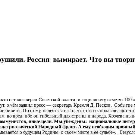
зрушили. Россия вымирает. Что вы твори
то остался верен Советской власти и социализму отметят 100 
будут, о чём заявил пресс — секретарь Кремля Д. Песков. Собы
билеты. Поэтому, надеяться на то, что эти господа сделают чт
 во вред, ибо он гибельный для страны и народа. Хозяева нын
 коммунистов, иные цели. Мы убеждены: национальные интер
вопатриотический Народный фронт. А ему необходим прочный
вается о будущем Родины, о своем месте в её судьбе». Безусло