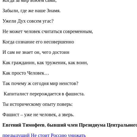
Когда за мир воюем сами,
Забыли, где же наше Знамя.
Ужели Дух совсем угас?
Не может человек считаться современным,
Когда сознание его несовершенно
И сам не знает он, чего достоин
Как гражданин, как труженик, как воин,
Как просто Человек…
Так почему ж сегодня мир неистов?
Капиталист перерождается в фашиста.
Ты историческому опыту поверь:
Фашист – уже не человек, а зверь.
Евгений Тимофеев
,
бывший член Президиума Центральног
Навигация
Предыдущий
предыдущий
Не стоит Россию унижать