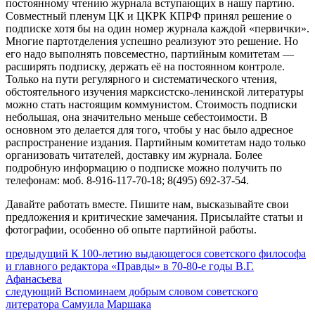
постоянному чтению журнала вступающих в нашу партию.
Совместный пленум ЦК и ЦКРК КПРФ принял решение о
подписке хотя бы на один номер журнала каждой «первички».
Многие партотделения успешно реализуют это решение. Но
его надо выполнять повсеместно, партийным комитетам —
расширять подписку, держать её на постоянном контроле.
Только на пути регулярного и систематического чтения,
обстоятельного изучения марксистско-ленинской литературы
можно стать настоящим коммунистом. Стоимость подписки
небольшая, она значительно меньше себестоимости. В
основном это делается для того, чтобы у нас было адресное
распространение издания. Партийным комитетам надо только
организовать читателей, доставку им журнала. Более
подробную информацию о подписке можно получить по
телефонам: моб. 8-916-117-70-18; 8(495) 692-37-54.
Давайте работать вместе. Пишите нам, высказывайте свои
предложения и критические замечания. Присылайте статьи и
фотографии, особенно об опыте партийной работы.
Навигация
Предыдущий
предыдущий
К 100-летию выдающегося советского философа
пост:
и главного редактора «Правды» в 70-80-е годы В.Г.
по
Афанасьева
записям
Следующее
следующий
Вспоминаем добрым словом советского
сообщение:
литератора Самуила Маршака