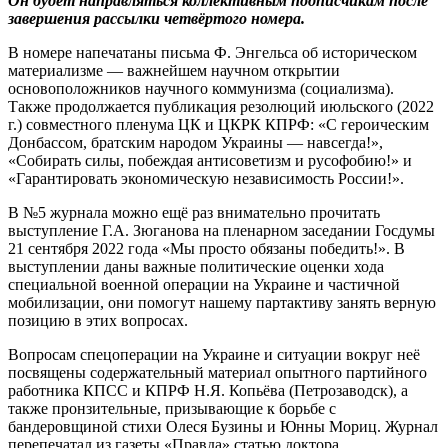
Он будет направляться коллективным подписчикам после
завершения рассылки четвёртого номера.
В номере напечатаны письма Ф. Энгельса об историческом
материализме — важнейшем научном открытии
основоположников научного коммунизма (социализма).
Также продолжается публикация резолюций июльского (2022
г.) совместного пленума ЦК и ЦКРК КПРФ: «С героическим
Донбассом, братским народом Украины — навсегда!»,
«Собирать силы, побеждая антисоветизм и русофобию!» и
«Гарантировать экономическую независимость России!».
В №5 журнала можно ещё раз внимательно прочитать
выступление Г.А. Зюганова на пленарном заседании Госдумы
21 сентября 2022 года «Мы просто обязаны победить!». В
выступлении даны важные политические оценки хода
специальной военной операции на Украине и частичной
мобилизации, они помогут нашему партактиву занять верную
позицию в этих вопросах.
Вопросам спецоперации на Украине и ситуации вокруг неё
посвящены содержательный материал опытного партийного
работника КПСС и КПРФ Н.Я. Копьёва (Петрозаводск), а
также пронзительные, призывающие к борьбе с
бандеровщиной стихи Олеся Бузины и Юнны Мориц. Журнал
перепечатал из газеты «Правда» статью доктора