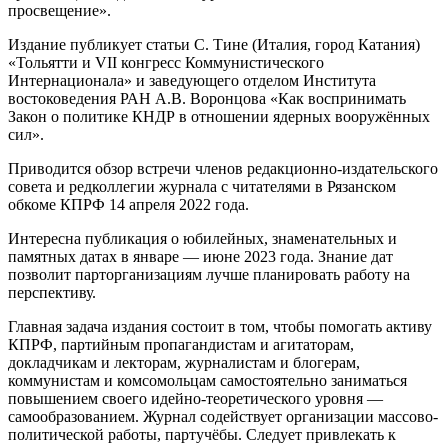
просвещение».
Издание публикует статьи С. Тине (Италия, город Катания)
«Тольятти и VII конгресс Коммунистического
Интернационала» и заведующего отделом Института
востоковедения РАН А.В. Воронцова «Как воспринимать
Закон о политике КНДР в отношении ядерных вооружённых
сил».
Приводится обзор встречи членов редакционно-издательского
совета и редколлегии журнала с читателями в Рязанском
обкоме КПРФ 14 апреля 2022 года.
Интересна публикация о юбилейных, знаменательных и
памятных датах в январе — июне 2023 года. Знание дат
позволит парторганизациям лучше планировать работу на
перспективу.
Главная задача издания состоит в том, чтобы помогать активу
КПРФ, партийным пропагандистам и агитаторам,
докладчикам и лекторам, журналистам и блогерам,
коммунистам и комсомольцам самостоятельно заниматься
повышением своего идейно-теоретического уровня —
самообразованием. Журнал содействует организации массово-
политической работы, партучёбы. Следует привлекать к