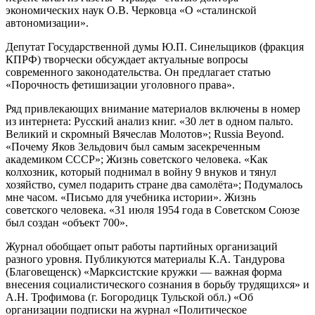
экономических наук О.В. Черковца «О «сталинской
автономизации».
Депутат Государственной думы Ю.П. Синельщиков (фракция
КПРФ) творчески обсуждает актуальные вопросы
современного законодательства. Он предлагает статью
«Порочность фетишизации уголовного права».
Ряд привлекающих внимание материалов включены в номер
из интернета: Русский анализ книг. «30 лет в одном пальто.
Великий и скромный Вячеслав Молотов»; Russia Beyond.
«Почему Яков Зельдович был самым засекреченным
академиком СССР»; Жизнь советского человека. «Как
колхозник, который поднимал в войну 9 внуков и тянул
хозяйство, сумел подарить стране два самолёта»; Подумалось
мне часом. «Письмо для учебника истории». Жизнь
советского человека. «31 июля 1954 года в Советском Союзе
был создан «объект 700».
Журнал обобщает опыт работы партийных организаций
разного уровня. Публикуются материалы К.А. Тандурова
(Благовещенск) «Марксистские кружки — важная форма
внесения социалистического сознания в борьбу трудящихся» и
А.Н. Трофимова (г. Богородицк Тульской обл.) «Об
организации подписки на журнал «Политическое