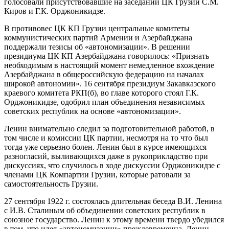
голосовали присутствовавшие на заседании ЦК Грузии С.М.
Киров и Г.К. Орджоникидзе.
В противовес ЦК КП Грузии центральные комитеты
коммунистических партий Армении и Азербайджана
поддержали тезисы об «автономизации». В решении
президиума ЦК КП Азербайджана говорилось: «Признать
необходимым в настоящий момент немедленное вхождение
Азербайджана в общероссийскую федерацию на началах
широкой автономии». 16 сентября президиум Закавказского
краевого комитета РКП(б), во главе которого стоял Г.К.
Орджоникидзе, одобрил план объединения независимых
советских республик на основе «автономизации».
Ленин внимательно следил за подготовительной работой, в
том числе и комиссии ЦК партии, несмотря на то что был
тогда уже серьезно болен. Ленин был в курсе имеющихся
разногласий, выливающихся даже в рукоприкладство при
дискуссиях, что случилось в ходе дискуссии Орджоникидзе с
членами ЦК Компартии Грузии, которые ратовали за
самостоятельность Грузии.
27 сентября 1922 г. состоялась длительная беседа В.И. Ленина
с И.В. Сталиным об объединении советских республик в
союзное государство. Ленин к этому времени твердо убедился
в том, что идея «автономизации» преждевременна. Ленин