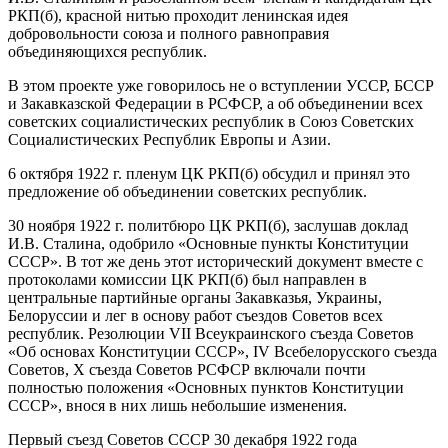
РКП(б), красной нитью проходит ленинская идея
добровольности союза и полного равноправия
объединяющихся республик.
В этом проекте уже говорилось не о вступлении УССР, БССР
и Закавказской Федерации в РСФСР, а об объединении всех
советских социалистических республик в Союз Советских
Социалистических Республик Европы и Азии.
6 октября 1922 г. пленум ЦК РКП(б) обсудил и принял это
предложение об объединении советских республик.
30 ноября 1922 г. политбюро ЦК РКП(б), заслушав доклад
И.В. Сталина, одобрило «Основные пункты Конституции
СССР». В тот же день этот исторический документ вместе с
протоколами комиссии ЦК РКП(б) был направлен в
центральные партийные органы Закавказья, Украины,
Белоруссии и лег в основу работ съездов Советов всех
республик. Резолюции VII Всеукраинского съезда Советов
«Об основах Конституции СССР», IV Всебелорусского съезда
Советов, X съезда Советов РСФСР включали почти
полностью положения «Основных пунктов Конституции
СССР», внося в них лишь небольшие изменения.
Первый съезд Советов СССР 30 декабря 1922 года