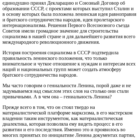
единодушно принял Декларацию и Союзный Договор об
образовании СССР, с проектами которых выступил Сталин и
в основу которых была положена ленинская идея равноправия
и братского сотрудничества народов, идея пролетарского
интернационализма. Решения Первого Всесоюзного съезда
Советов имели громадное значение для строительства
социализма в нашей стране и для дальнейшего развития всего
международного революционного движения.
История построения социализма в СССР подтвердила
правильность ленинского положения, что только
внимательное и чуткое отношение к нуждам и интересам всех
наций и национальных групп может создать атмосферу
братского сотрудничества народов.
Мы часто говорим о гениальности Ленина, порой даже и не
задумываемся над смыслом этих слов на столько они стали
привычными. А в чем она – гениальность Ленина?
Прежде всего в том, что он стоял твердо на
материалистической платформе марксизма, в его мастерском
владении таким инструментом, как материалистическая
диалектика, которая позволяла ему видеть процесс в его
развитии и его последствия. Именно это и проявилось во
многих принятых по инициативе Ленина документах партии,