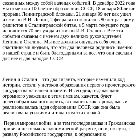
связанных между собой важных событий. В декабре 2022 года
мы отметили 100-летие образования СССР, 18 января 80-летие
прорыва Ленинградской блокады, 21 января 99 лет как ушел
из жизни В.И. Ленин, 2 февраля исполнилось 80 лет разгрому
фашистов в Сталинградской битве, а 5 марта текущего года
исполнится 70 лет ухода из жизни И.В. Сталина. Все эти
события связаны с именем двух великих руководителей –
Ленина и Сталина. Мы все должны ощущать себя очень
счастливыми людьми, что эти два человека родились именно
в нашей стране и быть благодарными за все, что они сделали
для нее и для народов СССР.
Ленин и Сталин – это два гиганта, которые изменили ход
истории, стояли у истоков образования первого пролетарского
государства на нашей планете. И сегодня, отдавая дань
огромного уважения к этим именам, кажется, будет
целесообразным поговорить, вспомнить как зарождалась и
реализовывалась идея образования СССР, как она была
реализована усилиями и талантом этих людей.
Первая мировая война, а за тем последовавшая и Гражданская
привели не только к экономической разрухе, но и, по сути, к
развалу Российского государства, к образованию