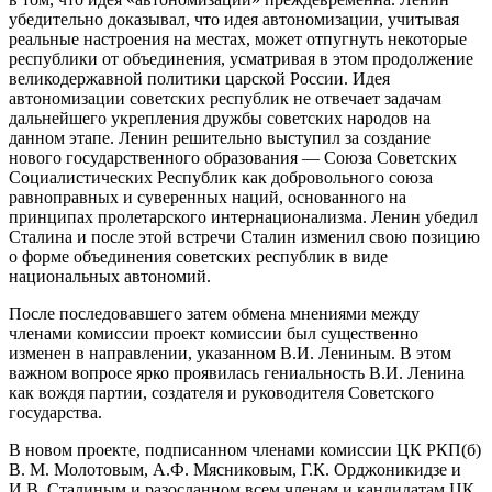
убедительно доказывал, что идея автономизации, учитывая
реальные настроения на местах, может отпугнуть некоторые
республики от объединения, усматривая в этом продолжение
великодержавной политики царской России. Идея
автономизации советских республик не отвечает задачам
дальнейшего укрепления дружбы советских народов на
данном этапе. Ленин решительно выступил за создание
нового государственного образования — Союза Советских
Социалистических Республик как добровольного союза
равноправных и суверенных наций, основанного на
принципах пролетарского интернационализма. Ленин убедил
Сталина и после этой встречи Сталин изменил свою позицию
о форме объединения советских республик в виде
национальных автономий.
После последовавшего затем обмена мнениями между
членами комиссии проект комиссии был существенно
изменен в направлении, указанном В.И. Лениным. В этом
важном вопросе ярко проявилась гениальность В.И. Ленина
как вождя партии, создателя и руководителя Советского
государства.
В новом проекте, подписанном членами комиссии ЦК РКП(б)
В. М. Молотовым, А.Ф. Мясниковым, Г.К. Орджоникидзе и
И.В. Сталиным и разосланном всем членам и кандидатам ЦК