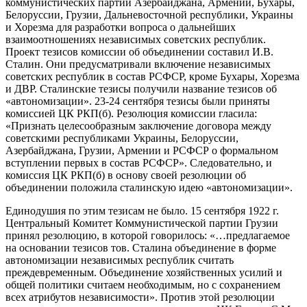
коммунистических партий Азербайджана, Армении, Бухары,
Белоруссии, Грузии, Дальневосточной республики, Украины
и Хорезма для разработки вопроса о дальнейших
взаимоотношениях независимых советских республик.
Проект тезисов комиссии об объединении составил И.В.
Сталин. Они предусматривали включение независимых
советских республик в состав РСФСР, кроме Бухары, Хорезма
и ДВР. Сталинские тезисы получили название тезисов об
«автономизации». 23-24 сентября тезисы были приняты
комиссией ЦК РКП(б). Резолюция комиссии гласила:
«Признать целесообразным заключение договора между
советскими республиками Украины, Белоруссии,
Азербайджана, Грузии, Армении и РСФСР о формальном
вступлении первых в состав РСФСР». Следовательно, и
комиссия ЦК РКП(б) в основу своей резолюции об
объединении положила сталинскую идею «автономизации».
Единодушия по этим тезисам не было. 15 сентября 1922 г.
Центральный Комитет Коммунистической партии Грузии
принял резолюцию, в которой говорилось: «…предлагаемое
на основании тезисов тов. Сталина объединение в форме
автономизации независимых республик считать
преждевременным. Объединение хозяйственных усилий и
общей политики считаем необходимым, но с сохранением
всех атрибутов независимости». Против этой резолюции