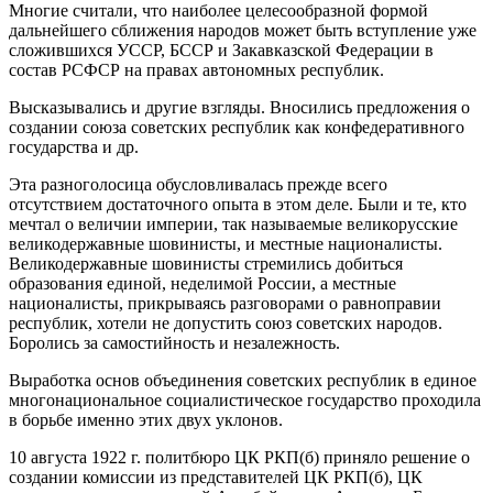
Многие считали, что наиболее целесообразной формой
дальнейшего сближения народов может быть вступление уже
сложившихся УССР, БССР и Закавказской Федерации в
состав РСФСР на правах автономных республик.
Высказывались и другие взгляды. Вносились предложения о
создании союза советских республик как конфедеративного
государства и др.
Эта разноголосица обусловливалась прежде всего
отсутствием достаточного опыта в этом деле. Были и те, кто
мечтал о величии империи, так называемые великорусские
великодержавные шовинисты, и местные националисты.
Великодержавные шовинисты стремились добиться
образования единой, неделимой России, а местные
националисты, прикрываясь разговорами о равноправии
республик, хотели не допустить союз советских народов.
Боролись за самостийность и незалежность.
Выработка основ объединения советских республик в единое
многонациональное социалистическое государство проходила
в борьбе именно этих двух уклонов.
10 августа 1922 г. политбюро ЦК РКП(б) приняло решение о
создании комиссии из представителей ЦК РКП(б), ЦК