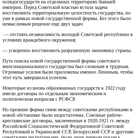
псевдогосударств на отдельных территориях бывшей
империи. Перед Советской властью встала задача
восстановить территориальную целостность государства, но
уже в рамках новой государственной формы. Без этого было
немыслимым решение еще двух задач:
— отстоять независимость молодой Советской республики в
условиях враждебного окружения;
— ускоренно восстановить разрушенную экономику страны.
Путь поиска новой государственной формы советского
многонационального государства был сложным и трудным.
Огромные усилия были приложены именно Лениным, чтобы
этот путь завершился успехом.
Некоторые из вновь образованных государств к 1922 году
имели договоры по отдельным экономическим и
политическим вопросам с РСФСР.
Но прежние формы связи между советскими республиками в
новой обстановке были недостаточны. Союзные рабоче-
крестьянские договоры, заключенные в 1920-1921 гг. между
Российской Социалистической Федеративной Советской
Республикой и Украинской ССР, Белорусской ССР и другими
советскими республиками, были лишь первым шагом к