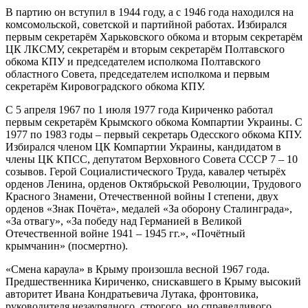
В партию он вступил в 1944 году, а с 1946 года находился на
комсомольской, советской и партийной работах. Избирался
первым секретарём Харьковского обкома и вторым секретарём
ЦК ЛКСМУ, секретарём и вторым секретарём Полтавского
обкома КПУ и председателем исполкома Полтавского
областного Совета, председателем исполкома и первым
секретарём Кировоградского обкома КПУ.
С 5 апреля 1967 по 1 июля 1977 года Кириченко работал
первым секретарём Крымского обкома Компартии Украины. С
1977 по 1983 годы – первый секретарь Одесского обкома КПУ.
Избирался членом ЦК Компартии Украины, кандидатом в
члены ЦК КПСС, депутатом Верховного Совета СССР 7 – 10
созывов. Герой Социалистического Труда, кавалер четырёх
орденов Ленина, орденов Октябрьской Революции, Трудового
Красного Знамени, Отечественной войны I степени, двух
орденов «Знак Почёта», медалей «За оборону Сталинграда»,
«За отвагу», «За победу над Германией в Великой
Отечественной войне 1941 – 1945 гг.», «Почётный
крымчанин» (посмертно).
«Смена караула» в Крыму произошла весной 1967 года.
Предшественника Кириченко, снискавшего в Крыму высокий
авторитет Ивана Кондратьевича Лутака, фронтовика,
руководителя незаурядного, строгого, но справедливого,