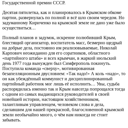
Государственной премии СССР.
Десятая пятилетка, как и планировалось в Крымском обкоме
партии, развернулась по полной и всё шло своим чередом. Но
задуманному Кириченко на крымской земле не дано уже было
осуществиться…
Полный планов и задумок, искренне полюбивший Крым,
блестящий организатор, воспитатель масс, безмерно щедрый
на добрые дела, постоянно им реализовываемые, Николай
Карпович неожиданно для его соратников, областного
«партийного штаба» и всех крымчан, в жаркий июльский
день 1977 года вынужден был Симферополь покинуть.
Поступила команда «сверху», мотивированная
безапелляционным двусловием: «Так надо!» А коль «надо», то
он как убеждённый коммунист и дисциплинированный
партийный работник мог лишь её исполнить… Увы, судьба
распорядилась именно так и Крым навсегда попрощался тогда
с одним из самых выдающихся руководителей в своей
новейшей истории, настоящим хозяйственником,
талантливым управленцем, человеком слова и дела,
сделавшим для нашей прекрасной, благословенной крымской
земли необычайно много, о чём нам никогда не стоит
забывать.