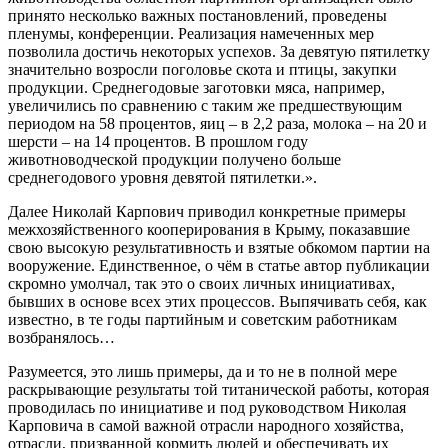
принято несколько важных постановлений, проведены
пленумы, конференции. Реализация намеченных мер
позволила достичь некоторых успехов. За девятую пятилетку
значительно возросли поголовье скота и птицы, закупки
продукции. Среднегодовые заготовки мяса, например,
увеличились по сравнению с таким же предшествующим
периодом на 58 процентов, яиц – в 2,2 раза, молока – на 20 и
шерсти – на 14 процентов. В прошлом году
животноводческой продукции получено больше
среднегодового уровня девятой пятилетки.».
Далее Николай Карпович приводил конкретные примеры
межхозяйственного кооперирования в Крыму, показавшие
свою высокую результативность и взятые обкомом партии на
вооружение. Единственное, о чём в статье автор публикации
скромно умолчал, так это о своих личных инициативах,
бывших в основе всех этих процессов. Выпячивать себя, как
известно, в те годы партийным и советским работникам
возбранялось…
Разумеется, это лишь примеры, да и то не в полной мере
раскрывающие результаты той титанической работы, которая
проводилась по инициативе и под руководством Николая
Карповича в самой важной отрасли народного хозяйства,
отрасли, призванной кормить людей и обеспечивать их