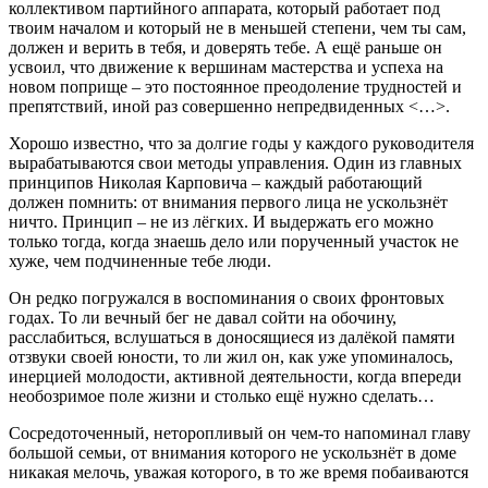
коллективом партийного аппарата, который работает под
твоим началом и который не в меньшей степени, чем ты сам,
должен и верить в тебя, и доверять тебе. А ещё раньше он
усвоил, что движение к вершинам мастерства и успеха на
новом поприще – это постоянное преодоление трудностей и
препятствий, иной раз совершенно непредвиденных <…>.
Хорошо известно, что за долгие годы у каждого руководителя
вырабатываются свои методы управления. Один из главных
принципов Николая Карповича – каждый работающий
должен помнить: от внимания первого лица не ускользнёт
ничто. Принцип – не из лёгких. И выдержать его можно
только тогда, когда знаешь дело или порученный участок не
хуже, чем подчиненные тебе люди.
Он редко погружался в воспоминания о своих фронтовых
годах. То ли вечный бег не давал сойти на обочину,
расслабиться, вслушаться в доносящиеся из далёкой памяти
отзвуки своей юности, то ли жил он, как уже упоминалось,
инерцией молодости, активной деятельности, когда впереди
необозримое поле жизни и столько ещё нужно сделать…
Сосредоточенный, неторопливый он чем-то напоминал главу
большой семьи, от внимания которого не ускользнёт в доме
никакая мелочь, уважая которого, в то же время побаиваются