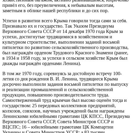
привёл его, без преувеличения, к небывалым высотам,
заметным в облике нашей республики и до сих пор.
Успехи в развитии всего Крыма говорили тогда сами за себя.
Признавало их и государство. Так Указом Президиума
Верховного Совета СССР от 14 декабря 1970 года Крым за
успехи, достигнутые трудящимися в хозяйственном и
культурном строительстве, выполнении заданий восьмой
пятилетки по развитию сельскохозяйственного производства,
был награждён орденом Трудового Красного Знамени (ранее,
в 1934 и 1958 году, за успехи в сельском хозяйстве Крым был
дважды награждён орденами Ленина).
В том же 1970 году, соревнуясь за достойную встречу 100-
летия со дня рождения В. И. Ленина, трудящиеся Крыма
досрочно выполнили задания восьмой пятилетки по выпуску
и реализации промышленной и сельскохозяйственной
продукции, повышению производительности труда.
Самоотверженный труд крымчан был высоко оценён тогда и
государством: 25 передовых коллективов предприятий,
колхозов, совхозов, научных учреждений были награждены
Ленинскими юбилейными грамотами ЦК КПСС, Президиума
Верховного Совета СССР, Совета Министров СССР и
ВЦСПС; 16 – юбилейными грамотами ЦК Компартии
Украины и Совета Министров УССР; а 83 тысячи