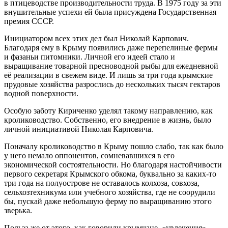
в птицеводстве производительности труда. В 1975 году за эти
внушительные успехи ей была присуждена Государственная
премия СССР.
Инициатором всех этих дел был Николай Карпович.
Благодаря ему в Крыму появились даже перепелиные фермы
и фазаньи питомники. Личной его идеей стало и
выращивание товарной пресноводной рыбы для ежедневной
её реализации в свежем виде. И лишь за три года крымские
прудовые хозяйства разрослись до нескольких тысяч гектаров
водной поверхности.
Особую заботу Кириченко уделял такому направлению, как
кролиководство. Собственно, его внедрение в жизнь, было
личной инициативой Николая Карповича.
Поначалу кролиководство в Крыму пошло слабо, так как было
у него немало оппонентов, сомневавшихся в его
экономической состоятельности. Но благодаря настойчивости
первого секретаря Крымского обкома, буквально за каких-то
три года на полуострове не оставалось колхоза, совхоза,
сельхозтехникума или учебного хозяйства, где не соорудили
бы, пускай даже небольшую ферму по выращиванию этого
зверька.
Польза же от этого, как говорили крымчане, «увлечения»