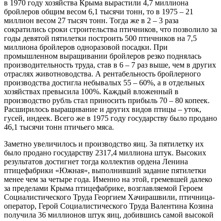
в 1970 году хозяйства Крыма вырастили 4,7 миллиона
бройлеров общим весом 6,1 тысячи тонн, то в 1975 – 21
миллион весом 27 тысяч тонн. Тогда же в 2 – 3 раза
сократились сроки строительства птичников, что позволило за
годы девятой пятилетки построить 500 птичников на 7,5
миллиона бройлеров одноразовой посадки. При
промышленном выращивании бройлеров резко поднялась
производительность труда, став в 6 – 7 раз выше, чем в других
отраслях животноводства. А рентабельность бройлерного
производства достигла небывалых 55 – 60%, а в отдельных
хозяйствах превысила 100%. Каждый вложенный в
производство рубль стал приносить прибыль 70 – 80 копеек.
Расширилось выращивание и других видов птицы – уток,
гусей, индеек. Всего же в 1975 году государству было продано
46,1 тысячи тонн птичьего мяса.
Заметно увеличилось и производство яиц. За пятилетку их
было продано государству 2317,4 миллиона штук. Высоких
результатов достигнет тогда коллектив ордена Ленина
птицефабрики «Южная», выполнивший задание пятилетки
менее чем за четыре года. Именно на этой, гремевшей далеко
за пределами Крыма птицефабрике, возглавляемой Героем
Социалистического Труда Георгием Хачирашвили, птичница-
оператор, Герой Социалистического Труда Валентина Козина
получила 36 миллионов штук яиц, добившись самой высокой