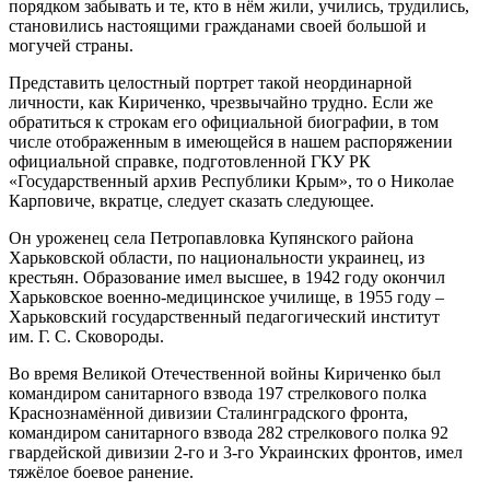
порядком забывать и те, кто в нём жили, учились, трудились,
становились настоящими гражданами своей большой и
могучей страны.
Представить целостный портрет такой неординарной
личности, как Кириченко, чрезвычайно трудно. Если же
обратиться к строкам его официальной биографии, в том
числе отображенным в имеющейся в нашем распоряжении
официальной справке, подготовленной ГКУ РК
«Государственный архив Республики Крым», то о Николае
Карповиче, вкратце, следует сказать следующее.
Он уроженец села Петропавловка Купянского района
Харьковской области, по национальности украинец, из
крестьян. Образование имел высшее, в 1942 году окончил
Харьковское военно-медицинское училище, в 1955 году –
Харьковский государственный педагогический институт
им. Г. С. Сковороды.
Во время Великой Отечественной войны Кириченко был
командиром санитарного взвода 197 стрелкового полка
Краснознамённой дивизии Сталинградского фронта,
командиром санитарного взвода 282 стрелкового полка 92
гвардейской дивизии 2-го и 3-го Украинских фронтов, имел
тяжёлое боевое ранение.