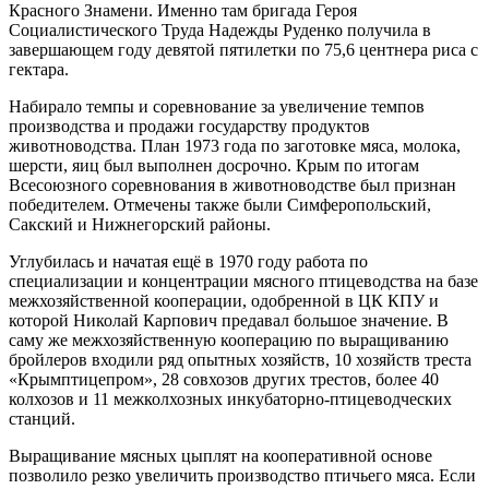
Красного Знамени. Именно там бригада Героя
Социалистического Труда Надежды Руденко получила в
завершающем году девятой пятилетки по 75,6 центнера риса с
гектара.
Набирало темпы и соревнование за увеличение темпов
производства и продажи государству продуктов
животноводства. План 1973 года по заготовке мяса, молока,
шерсти, яиц был выполнен досрочно. Крым по итогам
Всесоюзного соревнования в животноводстве был признан
победителем. Отмечены также были Симферопольский,
Сакский и Нижнегорский районы.
Углубилась и начатая ещё в 1970 году работа по
специализации и концентрации мясного птицеводства на базе
межхозяйственной кооперации, одобренной в ЦК КПУ и
которой Николай Карпович предавал большое значение. В
саму же межхозяйственную кооперацию по выращиванию
бройлеров входили ряд опытных хозяйств, 10 хозяйств треста
«Крымптицепром», 28 совхозов других трестов, более 40
колхозов и 11 межколхозных инкубаторно-птицеводческих
станций.
Выращивание мясных цыплят на кооперативной основе
позволило резко увеличить производство птичьего мяса. Если