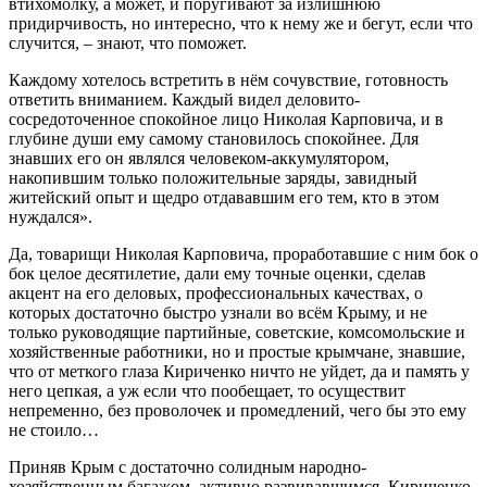
втихомолку, а может, и поругивают за излишнюю
придирчивость, но интересно, что к нему же и бегут, если что
случится, – знают, что поможет.
Каждому хотелось встретить в нём сочувствие, готовность
ответить вниманием. Каждый видел деловито-
сосредоточенное спокойное лицо Николая Карповича, и в
глубине души ему самому становилось спокойнее. Для
знавших его он являлся человеком-аккумулятором,
накопившим только положительные заряды, завидный
житейский опыт и щедро отдававшим его тем, кто в этом
нуждался».
Да, товарищи Николая Карповича, проработавшие с ним бок о
бок целое десятилетие, дали ему точные оценки, сделав
акцент на его деловых, профессиональных качествах, о
которых достаточно быстро узнали во всём Крыму, и не
только руководящие партийные, советские, комсомольские и
хозяйственные работники, но и простые крымчане, знавшие,
что от меткого глаза Кириченко ничто не уйдет, да и память у
него цепкая, а уж если что пообещает, то осуществит
непременно, без проволочек и промедлений, чего бы это ему
не стоило…
Приняв Крым с достаточно солидным народно-
хозяйственным багажом, активно развивавшимся, Кириченко