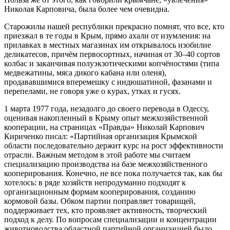
Николая Карповича, была более чем очевидна.
Старожилы нашей республики прекрасно помнят, что все, кто
приезжал в те годы в Крым, прямо ахали от изумления: на
прилавках в местных магазинах им открывалось изобилие
деликатесов, причём первосортных, начиная от 30–40 сортов
колбас и заканчивая полуэкзотическими копчёностями (типа
медвежатины, мяса дикого кабана или оленя),
продававшимися вперемешку с индюшатиной, фазанами и
перепелами, не говоря уже о курах, утках и гусях.
1 марта 1977 года, незадолго до своего перевода в Одессу,
оценивая накопленный в Крыму опыт межхозяйственной
кооперации, на страницах «Правды» Николай Карпович
Кириченко писал: «Партийная организация Крымской
области последовательно держит курс на рост эффективности
отрасли. Важным методом в этой работе мы считаем
специализацию производства на базе межхозяйственного
кооперирования. Конечно, не все пока получается так, как бы
хотелось: в ряде хозяйств непродуманно подходят к
организационным формам кооперирования, созданию
кормовой базы. Обком партии поправляет товарищей,
поддерживает тех, кто проявляет активность, творческий
подход к делу. По вопросам специализации и концентрации
животноводства областной партийной организацией было