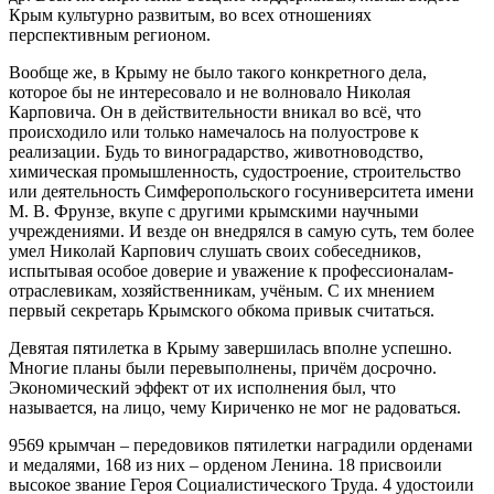
Крым культурно развитым, во всех отношениях
перспективным регионом.
Вообще же, в Крыму не было такого конкретного дела,
которое бы не интересовало и не волновало Николая
Карповича. Он в действительности вникал во всё, что
происходило или только намечалось на полуострове к
реализации. Будь то виноградарство, животноводство,
химическая промышленность, судостроение, строительство
или деятельность Симферопольского госуниверситета имени
М. В. Фрунзе, вкупе с другими крымскими научными
учреждениями. И везде он внедрялся в самую суть, тем более
умел Николай Карпович слушать своих собеседников,
испытывая особое доверие и уважение к профессионалам-
отраслевикам, хозяйственникам, учёным. С их мнением
первый секретарь Крымского обкома привык считаться.
Девятая пятилетка в Крыму завершилась вполне успешно.
Многие планы были перевыполнены, причём досрочно.
Экономический эффект от их исполнения был, что
называется, на лицо, чему Кириченко не мог не радоваться.
9569 крымчан – передовиков пятилетки наградили орденами
и медалями, 168 из них – орденом Ленина. 18 присвоили
высокое звание Героя Социалистического Труда. 4 удостоили