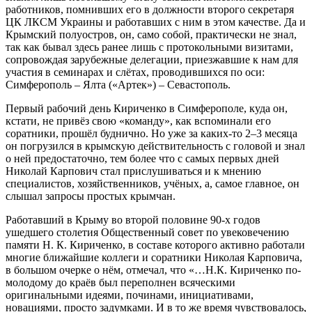
работников, помнивших его в должности второго секретаря
ЦК ЛКСМ Украины и работавших с ним в этом качестве. Да и
Крымский полуостров, он, само собой, практически не знал,
так как бывал здесь ранее лишь с протокольными визитами,
сопровождая зарубежные делегации, приезжавшие к нам для
участия в семинарах и слётах, проводившихся по оси:
Симферополь – Ялта («Артек») – Севастополь.
Первый рабочий день Кириченко в Симферополе, куда он,
кстати, не привёз свою «команду», как вспоминали его
соратники, прошёл буднично. Но уже за каких-то 2–3 месяца
он погрузился в крымскую действительность с головой и знал
о ней предостаточно, тем более что с самых первых дней
Николай Карпович стал прислушиваться и к мнению
специалистов, хозяйственников, учёных, а, самое главное, он
слышал запросы простых крымчан.
Работавший в Крыму во второй половине 90-х годов
ушедшего столетия Общественный совет по увековечению
памяти Н. К. Кириченко, в составе которого активно работали
многие ближайшие коллеги и соратники Николая Карповича,
в большом очерке о нём, отмечал, что «…Н.К. Кириченко по-
молодому до краёв был переполнен всяческими
оригинальными идеями, починами, инициативами,
новациями, просто задумками. И в то же время чувствовалось,