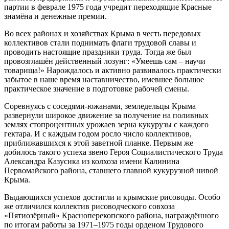
партии в феврале 1975 года учредит переходящие Красные
знамёна и денежные премии.
Во всех районах и хозяйствах Крыма в честь передовых
коллективов стали поднимать флаги трудовой славы и
проводить настоящие праздники труда. Тогда же был
провозглашён действенный лозунг: «Умеешь сам – научи
товарища!» Нарождалось и активно развивалось практически
забытое в наше время наставничество, имевшее большое
практическое значение в подготовке рабочей смены.
Соревнуясь с соседями-южанами, земледельцы Крыма
развернули широкое движение за получение на поливных
землях стопроцентных урожаев зерна кукурузы с каждого
гектара. И с каждым годом росло число коллективов,
приближавшихся к этой заветной планке. Первым же
добилось такого успеха звено Героя Социалистического Труда
Александра Казусика из колхоза имени Калинина
Первомайского района, ставшего главной кукурузной нивой
Крыма.
Выдающихся успехов достигли и крымские рисоводы. Особо
же отличился коллектив рисоводческого совхоза
«Пятиозёрный» Красноперекопского района, награждённого
по итогам работы за 1971–1975 годы орденом Трудового