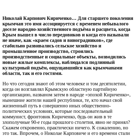
Николай Карпович Кириченко… Для старшего поколения
крымчан это имя ассоциируется с временем небывалого
доселе народно-хозяйственного подъёма и расцвета, когда
Крым вышел в число передовиков и когда его называли
не иначе, как «краем садов и виноградников», где
стабильно развивались сельское хозяйство и
промышленное производство, строились
производственные и социальные объекты, возводились
новые жилые комплексы, наблюдался подлинный
культурный подъём, ощущавшийся как крымчанами
области, так и его гостями.
Но что сегодня знают об этом человеке и том десятилетии,
когда он возглавлял Крымскую областную партийную
организацию, названом затем в народе «эпохой Кириченко»,
нынешние жители нашей республики, те, кто начал свой
жизненный путь в совершенно иных общественно-
политических условиях, которые последовательный
коммунист, фронтовик Кириченко, будь он жив в те
злополучные 90-е годы прошлого столетия, явно не принял?
Скажем откровенно, практически ничего. К сожалению, но
это так. Впрочем, о Николае Карповиче и его времени стали