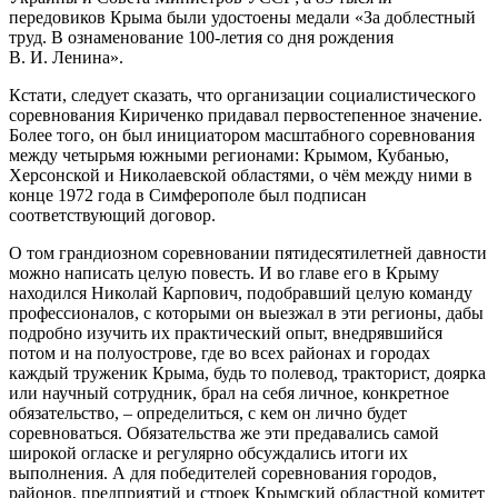
передовиков Крыма были удостоены медали «За доблестный
труд. В ознаменование 100-летия со дня рождения
В. И. Ленина».
Кстати, следует сказать, что организации социалистического
соревнования Кириченко придавал первостепенное значение.
Более того, он был инициатором масштабного соревнования
между четырьмя южными регионами: Крымом, Кубанью,
Херсонской и Николаевской областями, о чём между ними в
конце 1972 года в Симферополе был подписан
соответствующий договор.
О том грандиозном соревновании пятидесятилетней давности
можно написать целую повесть. И во главе его в Крыму
находился Николай Карпович, подобравший целую команду
профессионалов, с которыми он выезжал в эти регионы, дабы
подробно изучить их практический опыт, внедрявшийся
потом и на полуострове, где во всех районах и городах
каждый труженик Крыма, будь то полевод, тракторист, доярка
или научный сотрудник, брал на себя личное, конкретное
обязательство, – определиться, с кем он лично будет
соревноваться. Обязательства же эти предавались самой
широкой огласке и регулярно обсуждались итоги их
выполнения. А для победителей соревнования городов,
районов, предприятий и строек Крымский областной комитет