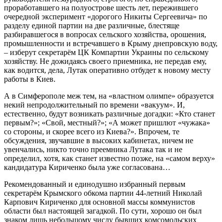
проработавшего на полуострове шесть лет, пережившего
очередной эксперимент «дорогого Никиты Сергеевича» по
разделу единой партии на две различные, блестяще
разбиравшегося в вопросах сельского хозяйства, орошения,
промышленности и встречавшего в Крыму днепровскую воду,
– изберут секретарём ЦК Компартии Украины по сельскому
хозяйству. Не дожидаясь своего приемника, не передав ему,
как водится, дела, Лутак оперативно отбудет к новому месту
работы в Киев.
А в Симферополе меж тем, на «властном олимпе» образуется
некий непродолжительный по времени «вакуум». И,
естественно, будут возникать различные догадки: «Кто станет
первым?»; «Свой, местный?»; «А может пришлют «чужака»
со стороны, и скорее всего из Киева?». Впрочем, те
обсуждения, звучавшие в высоких кабинетах, ничем не
увенчались, никто точно преемника Лутака так и не
определил, хотя, как станет известно позже, на «самом верху»
кандидатура Кириченко была уже согласована…
Рекомендованный и единодушно избранный первым
секретарём Крымского обкома партии 44-летний Николай
Карпович Кириченко для основной массы коммунистов
области был настоящей загадкой. По сути, хорошо он был
знаком лишь небольшому числу бывших комсомольских