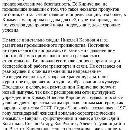
продовольственную безопасность. Её Кириченко, не
понаслышке знавший о том, что такое нехватка продуктов
питания, считал самой главной и определяющий, тем более, в
Крыму сама природа создала для неё, с учетом прихода на
полуостров днепровской воды, подходящие, даже хорошие
условия.
Не менее пристально следил Николай Карпович и за
развитием промышленного производства. Постоянно
интересовался он вопросами, связанными с дальнейшим
ростом объёмов промышленного и гражданского
строительства. Волновали его также вопросы организации
бесперебойной работы транспорта и связи. Не оставался он
равнодушен и к таким важнейшим направлением
жизнедеятельности, как здравоохранение, санаторно-
курортное оздоровление и туризм, образование и культура.
Последняя, к слову, как раз-таки при Кириченко получит
новый импульс, так как с расширением сети культурных
учреждений в Крыму, Николай Карпович создавал и особые
условия для творчества таким прославленным мастерам, как
народная артистка СССР Лидия Чернышёва, создавшая в 1971
году легендарный женский вокально-хореографический
ансамбль «Таврия», существующий и ныне; а также Юрий
Богатиков, София Ротару, Зоя Рудник, Алексей Гуляницкий и
др. Всех их Кириченко всецело поддерживал, желая видеть