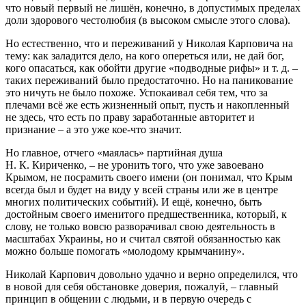
что новый первый не лишён, конечно, в допустимых пределах
доли здорового честолюбия (в высоком смысле этого слова).
Но естественно, что и переживаний у Николая Карповича на
тему: как заладится дело, на кого опереться или, не дай бог,
кого опасаться, как обойти другие «подводные рифы» и т. д. –
таких переживаний было предостаточно. Но на паникование
это ничуть не было похоже. Успокаивал себя тем, что за
плечами всё же есть жизненный опыт, пусть и накопленный
не здесь, что есть по праву заработанные авторитет и
признание – а это уже кое-что значит.
Но главное, отчего «маялась» партийная душа
Н. К. Кириченко, – не уронить того, что уже завоевано
Крымом, не посрамить своего имени (он понимал, что Крым
всегда был и будет на виду у всей страны или же в центре
многих политических событий). И ещё, конечно, быть
достойным своего именитого предшественника, который, к
слову, не только вовсю разворачивал свою деятельность в
масштабах Украины, но и считал святой обязанностью как
можно больше помогать «молодому крымчанину».
Николай Карпович довольно удачно и верно определился, что
в новой для себя обстановке доверия, пожалуй, – главный
принцип в общении с людьми, и в первую очередь с