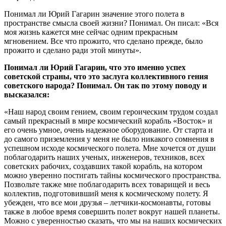
Понимал ли Юрий Гагарин значение этого полета в
пространстве смысла своей жизни? Понимал. Он писал: «Вся
моя жизнь кажется мне сейчас одним прекрасным
мгновением. Все что прожито, что сделано прежде, было
прожито и сделано ради этой минуты».
Понимал ли Юрий Гагарин, что это именно успех
советской страны, что это заслуга коллективного гения
советского народа? Понимал. Он так по этому поводу и
высказался:
«Наш народ своим гением, своим героическим трудом создал
самый прекрасный в мире космический корабль «Восток» и
его очень умное, очень надежное оборудование. От старта и
до самого приземления у меня не было никакого сомнения в
успешном исходе космического полета. Мне хочется от души
поблагодарить наших ученых, инженеров, техников, всех
советских рабочих, создавших такой корабль, на котором
можно уверенно постигать тайны космического пространства.
Позвольте также мне поблагодарить всех товарищей и весь
коллектив, подготовивший меня к космическому полету. Я
убежден, что все мои друзья – летчики-космонавты, готовы
также в любое время совершить полет вокруг нашей планеты.
Можно с уверенностью сказать, что мы на наших космических