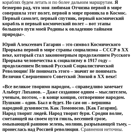
кораблях будем летать и по более дальним маршрутам.
Я
безмерно рад, что моя любимая Отчизна первой в мире
совершила этот полет, первой в мире проникла в Космос.
Первый самолет, первый спутник, первый космический
корабль и первый космический полет – вот этапы
большого пути моей Родины к овладению тайнами
природы
».
Юрий Алексеевич Гагарин – это символ Космического
Прорыва первой в мире страны социализма – СССР в ХХ
веке, который стал закономерным продолжением Русского
Прорыва человечества к социализму в 1917 году –
продолжением Великой Русской Социалистической
Революции
!
Не понимать этого – значит не понимать
Величия Свершенного Советской Эпохой в ХХ веке!
«Все великое творимо народом, – справедливо замечает
Альберт Лиханов. – Даже созданное одним – мыслителем,
ученым, поэтом, – в конце концов, сотворенное народом.
Пушкин – один. Был и будет. Но сам он – вершина
народной духовности. Как Ломоносов. [Как Гагарин].
Народ творит людей. Народ творит бури. Сродни волне,
сметающей на своем пути гниль, весенней грозе,
омывающей раннюю зелень, молнии, разрывающей тьму, –
пронеслась над Россией революция
. Сравнения неточны.