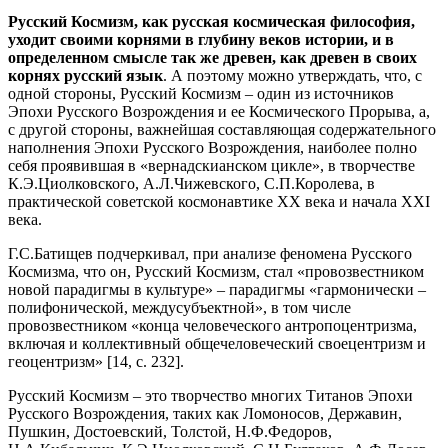
Русский Космизм, как русская космическая философия,
уходит своими корнями в глубину веков истории, и в
определенном смысле так же древен, как древен в своих
корнях русский язык
. А поэтому можно утверждать, что, с
одной стороны, Русский Космизм – один из источников
Эпохи Русского Возрождения и ее Космического Прорыва, а,
с другой стороны, важнейшая составляющая содержательного
наполнения Эпохи Русского Возрождения, наиболее полно
себя проявившая в «вернадскианском цикле», в творчестве
К.Э.Циолковского, А.Л.Чижевского, С.П.Королева, в
практической советской космонавтике ХХ века и начала XXI
века.
Г.С.Батищев подчеркивал, при анализе феномена Русского
Космизма, что он, Русский Космизм, стал «провозвестником
новой парадигмы в культуре» – парадигмы «гармонически –
полифонической, междусубъектной», в том числе
провозвестником «конца человеческого антропоцентризма,
включая и коллективный общечеловеческий своецентризм и
геоцентризм» [14, с. 232].
Русский Космизм – это творчество многих Титанов Эпохи
Русского Возрождения, таких как Ломоносов, Державин,
Пушкин, Достоевский, Толстой, Н.Ф.Федоров,