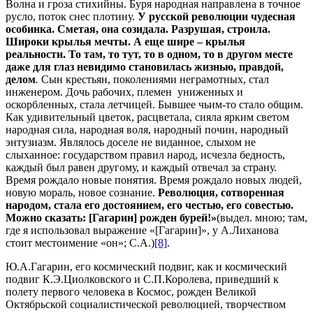
Волна и гроза стихийны. Буря народная направлена в точное
русло, поток снес плотину.
У русской революции чудесная
особинка. Сметая, она созидала. Разрушая, строила.
Широки крылья мечты. А еще шире – крылья
реальности. То там, то тут, то в одном, то в другом месте
даже для глаз невидимо становилась жизнью, правдой,
делом
.
Сын крестьян, поколениями неграмотных, стал
инженером. Дочь рабочих, племен униженных и
оскорбленных, стала летчицей. Бывшее чьим-то стало общим.
Как удивительный цветок, расцветала, сияла ярким светом
народная сила, народная воля, народный почин, народный
энтузиазм. Являлось доселе не виданное, слыхом не
слыханное: государством правил народ, исчезла бедность,
каждый был равен другому, и каждый отвечал за страну.
Время рождало новые понятия. Время рождало новых людей,
новую мораль, новое сознание.
Революция, сотворенная
народом, стала его достоянием, его честью, его совестью.
Можно сказать: [Гагарин] рожден бурей!»
(выдел. мною; там,
где я использовал выражение «[Гагарин]», у А.Лиханова
стоит местоимение «он»; С.А.)
[8]
.
Ю.А.Гагарин, его космический подвиг, как и космический
подвиг К.Э.Циолковского и С.П.Королева, приведший к
полету первого человека в Космос, рожден Великой
Октябрьской социалистической революцией, творчеством