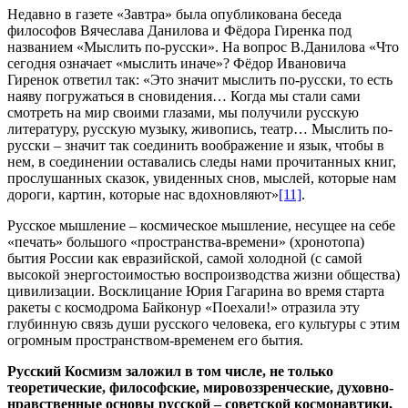
Недавно в газете «Завтра» была опубликована беседа
философов Вячеслава Данилова и Фёдора Гиренка под
названием «Мыслить по-русски». На вопрос В.Данилова «Что
сегодня означает «мыслить иначе»? Фёдор Ивановича
Гиренок ответил так: «Это значит мыслить по-русски, то есть
наяву погружаться в сновидения… Когда мы стали сами
смотреть на мир своими глазами, мы получили русскую
литературу, русскую музыку, живопись, театр… Мыслить по-
русски – значит так соединить воображение и язык, чтобы в
нем, в соединении оставались следы нами прочитанных книг,
прослушанных сказок, увиденных снов, мыслей, которые нам
дороги, картин, которые нас вдохновляют»
[11]
.
Русское мышление – космическое мышление, несущее на себе
«печать» большого «пространства-времени» (хронотопа)
бытия России как евразийской, самой холодной (с самой
высокой энергостоимостью воспроизводства жизни общества)
цивилизации. Восклицание Юрия Гагарина во время старта
ракеты с космодрома Байконур «Поехали!» отразила эту
глубинную связь души русского человека, его культуры с этим
огромным пространством-временем его бытия.
Русский Космизм заложил в том числе, не только
теоретические, философские, мировоззренческие, духовно-
нравственные основы русской – советской космонавтики,