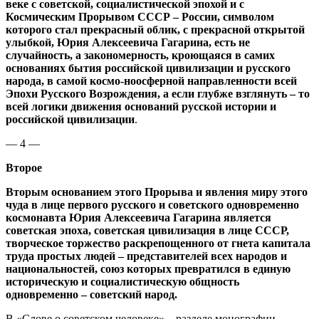
веке с советской, социалистической эпохой и с
Космическим Прорывом СССР – России, символом
которого стал прекрасный облик, с прекрасной открытой
улыбкой, Юрия Алексеевича Гагарина, есть не
случайность, а закономерность, кроющаяся в самих
основаниях бытия российской цивилизации и русского
народа, в самой космо-ноосферной направленности всей
Эпохи Русского Возрождения, а если глубже взглянуть – то
всей логики движения оснований русской истории и
российской цивилизации
.
— 4 —
Второе
Вторым основанием этого Прорыва и явления миру этого
чуда в лице первого русского и советского одновременно
космонавта Юрия Алексеевича Гагарина является
советская эпоха, советская цивилизация в лице СССР,
творческое торжество раскрепощенного от гнета капитала
труда простых людей – представителей всех народов и
национальностей, союз которых превратился в единую
историческую и социалистическую общность
одновременно – советский народ.
В «Слове о советском человеке» – разделе монографии