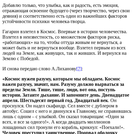
Добавлю только, что улыбка, как и радость, есть эмоция,
отражающая освоение будущего (через творчество, через свои
деяния) и соответственно есть один из важнейших факторов
устойчивости психики человека-творца.
Гагарин взлетел в Космос. Впервые в истории человечества.
Взлетел в неизвестность, со множеством факторов риска,
«работающих» на то, чтобы оттуда живым не вернуться, а
может быть и не вернуться вообще. Взлетел первым из всех
людей на Земле, как живущих, так и живших. И вернулся на
Землю с Победой.
И снова передаю слово А.Лиханову
[7]
:
«Космос нужен разуму, которым мы обладаем. Космос
важен разуму, значит, нам. Разуму должно вырваться за
пределы Земли. Тише, тише, люди, вот она, поступь
истории. Затаите дыхание. И запомните день. Двенадцатое
апреля. Шестьдесят первый год. Двадцатый век
.
Он
проснулся. Он надел скафандр. Сел вместе с дублером в
автобус. Сошел с него и двинулся к Главному, не справившись
лишь с одним – с улыбкой. Он сказал товарищам: «Один за
всех, и все за одного!». А когда двадцать миллионов
лошадиных сил тронули его корабль, крикнул: «Поехали!».
Человек преступил таинственное. Прорвал оболочку