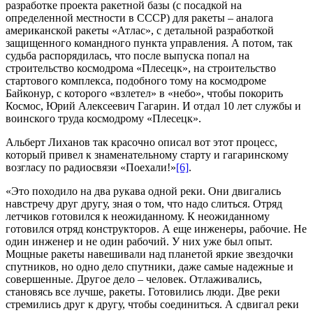
разработке проекта ракетной базы (с посадкой на
определенной местности в СССР) для ракеты – аналога
американской ракеты «Атлас», с детальной разработкой
защищенного командного пункта управления. А потом, так
судьба распорядилась, что после выпуска попал на
строительство космодрома «Плесецк», на строительство
стартового комплекса, подобного тому на космодроме
Байконур, с которого «взлетел» в «небо», чтобы покорить
Космос, Юрий Алексеевич Гагарин. И отдал 10 лет службы и
воинского труда космодрому «Плесецк».
Альберт Лиханов так красочно описал вот этот процесс,
который привел к знаменательному старту и гагаринскому
возгласу по радиосвязи «Поехали!»
[6]
.
«Это походило на два рукава одной реки. Они двигались
навстречу друг другу, зная о том, что надо слиться. Отряд
летчиков готовился к неожиданному. К неожиданному
готовился отряд конструкторов. А еще инженеры, рабочие. Не
один инженер и не один рабочий. У них уже был опыт.
Мощные ракеты навешивали над планетой яркие звездочки
спутников, но одно дело спутники, даже самые надежные и
совершенные. Другое дело – человек. Отлаживались,
становясь все лучше, ракеты. Готовились люди. Две реки
стремились друг к другу, чтобы соединиться. А сдвигал реки