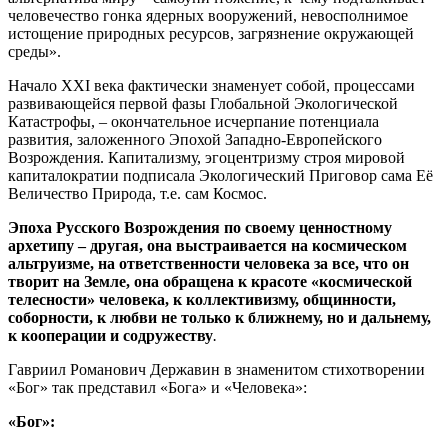
человечество гонка ядерных вооружений, невосполнимое
истощение природных ресурсов, загрязнение окружающей
среды».
Начало XXI века фактически знаменует собой, процессами
развивающейся первой фазы Глобальной Экологической
Катастрофы, – окончательное исчерпание потенциала
развития, заложенного Эпохой Западно-Европейского
Возрождения. Капитализму, эгоцентризму строя мировой
капиталократии подписала Экологический Приговор сама Её
Величество Природа, т.е. сам Космос.
Эпоха Русского Возрождения по своему ценностному
архетипу – другая, она выстраивается на космическом
альтруизме, на ответственности человека за все, что он
творит на Земле, она обращена к красоте «космической
телесности» человека, к коллективизму, общинности,
соборности, к любви не только к ближнему, но и дальнему,
к кооперации и содружеству
.
Гавриил Романович Державин в знаменитом стихотворении
«Бог» так представил «Бога» и «Человека»:
«Бог»: