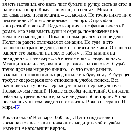
власть заставила его взять лист бумаги и ручку, сесть за стол и
написать рапорт. Кому – понятно, но о чем?.. Можно
догадываться, предполагать – да, можно. Но точно никто ни о
чем не знает. И в это незнаемое – рапорт. С просьбой
конкретной и четкой. Ведь это армия, а не фантастический
роман. Его вела власть души и сердца, помноженная на
желание и молодость. Пока он только рвался в новое дело.
Полет на ракете отличался от авиации. Но туда, в это
волшебно-странное дело, должны прийти летчики. Он послал
рапорт, его вызвали на новую работу… Испытания на
невиданных тренажерах. Освоение новых разделов наук.
Медицинские исследования. Прыжки с парашютом. Судьба
точно провела жирную линию. То, что было раньше, –
важные, но только лишь предпосылки к будущему. А будущее
требует сверхсерьезного отношения, учебы, поиска. Все
начиналось в ту пору. Первые ученики и первые учителя.
Новые курсы лекций. Новые способы испытаний. Они жили,
работали, тренировались, вовсе не думая об истории. А она
неслышным шагом входила в их жизнь. В жизнь страны. И
мира»
[5]
.
Как это было? В январе 1960 года. Центр подготовки
космонавтов возглавил полковник медицинской службы
Евгений Анатольевич Карпов.