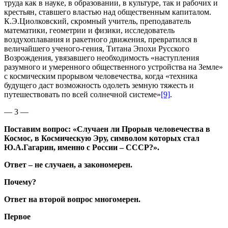
труда как в науке, в образовании, в культуре, так и рабочих и
крестьян, ставшего властью над общественным капиталом.
К.Э.Циолковский, скромный учитель, преподаватель
математики, геометрии и физики, исследователь
воздухоплавания и ракетного движения, превратился в
величайшего ученого-гения, Титана Эпохи Русского
Возрождения, увязавшего необходимость «наступления
разумного и умеренного общественного устройства на Земле»
с космическим прорывом человечества, когда «техника
будущего даст возможность одолеть земную тяжесть и
путешествовать по всей солнечной системе»
[9]
.
— 3 —
Поставим вопрос: «Случаен ли Прорыв человечества в
Космос, в Космическую Эру, символом которых стал
Ю.А.Гагарин, именно с России – СССР?».
Ответ – не случаен, а закономерен.
Почему?
Ответ на второй вопрос многомерен.
Первое