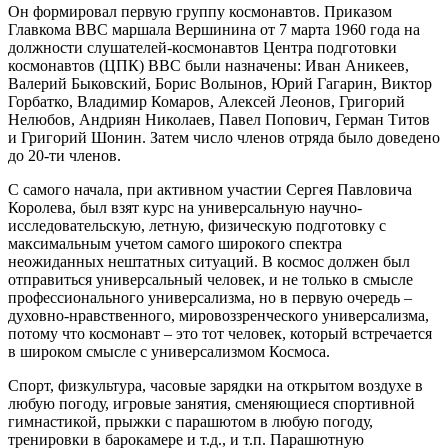
Он формировал первую группу космонавтов. Приказом
Главкома ВВС маршала Вершинина от 7 марта 1960 года на
должности слушателей-космонавтов Центра подготовки
космонавтов (ЦПК) ВВС были назначены: Иван Аникеев,
Валерий Быковский, Борис Волынов, Юрий Гагарин, Виктор
Горбатко, Владимир Комаров, Алексей Леонов, Григорий
Нелюбов, Андриян Николаев, Павел Попович, Герман Титов
и Григорий Шонин. Затем число членов отряда было доведено
до 20-ти членов.
С самого начала, при активном участии Сергея Павловича
Королева, был взят курс на универсальную научно-
исследовательскую, летную, физическую подготовку с
максимальным учетом самого широкого спектра
неожиданных нештатных ситуаций. В космос должен был
отправиться универсальный человек, и не только в смысле
профессионального универсализма, но в первую очередь –
духовно-нравственного, мировоззренческого универсализма,
потому что космонавт – это тот человек, который встречается
в широком смысле с универсализмом Космоса.
Спорт, физкультура, часовые зарядки на открытом воздухе в
любую погоду, игровые занятия, сменяющиеся спортивной
гимнастикой, прыжки с парашютом в любую погоду,
тренировки в барокамере и т.д., и т.п. Парашютную