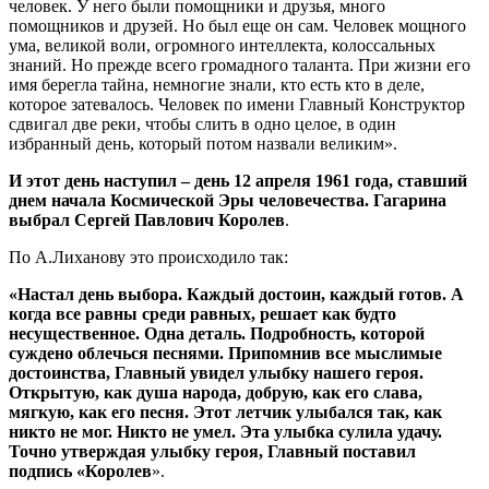
человек. У него были помощники и друзья, много
помощников и друзей. Но был еще он сам. Человек мощного
ума, великой воли, огромного интеллекта, колоссальных
знаний. Но прежде всего громадного таланта. При жизни его
имя берегла тайна, немногие знали, кто есть кто в деле,
которое затевалось. Человек по имени Главный Конструктор
сдвигал две реки, чтобы слить в одно целое, в один
избранный день, который потом назвали великим».
И этот день наступил – день 12 апреля 1961 года, ставший
днем начала Космической Эры человечества. Гагарина
выбрал Сергей Павлович Королев
.
По А.Лиханову это происходило так:
«Настал день выбора. Каждый достоин, каждый готов. А
когда все равны среди равных, решает как будто
несущественное. Одна деталь. Подробность, которой
суждено облечься песнями. Припомнив все мыслимые
достоинства, Главный увидел улыбку нашего героя.
Открытую, как душа народа, добрую, как его слава,
мягкую, как его песня. Этот летчик улыбался так, как
никто не мог. Никто не умел. Эта улыбка сулила удачу.
Точно утверждая улыбку героя, Главный поставил
подпись «Королев
».