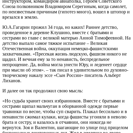
инструктором, командиром авиаполка, Героем Советского
Союза полковником Владимиром Серегиным, когда самолет,
по неизвестным причинам (гипотез много), вошел в штопор и
врезался в землю.
Ю.А.Гагарин прожил 34 года, но каких! Раннее детство,
проведенное в деревне Клушино, вместе с братьями и
сестрами во главе с великой матерью Анной Тимофеевной. На
детство выпало самое тяжкое испытание – Великая
Отечественная война, оккупация немецко-фашистскими
захватчиками. «Пресекая жизнь людскую, фашизм никого не
щадил. И вечная ему за то ненависть, беспредельное
непрощение. Да, война могла унести Юру, и леденеет сердце
при мысли об этом». – так писал в удивительном по духовно-
творческому накалу эссе «Сын России» писатель Альберт
Лиханов.
И далее он так продолжил свою мысль:
«Но судьба хранит своих избранников. Вместе с братьями и
сестрами щипал мальчуган в оборванной одежде первые
травинки по весне, чтобы суп сварить. Плакал бессильно и в
ненависти сжимал кулаки, когда фашисты угоняли в неволю
брата и сестру, и казалось в отчаянии, они никогда не
вернутся. Зоя и Валентин, шагающие по улице под прицелом
беспощадных винтовочных дул. Жил в землянке во дворе