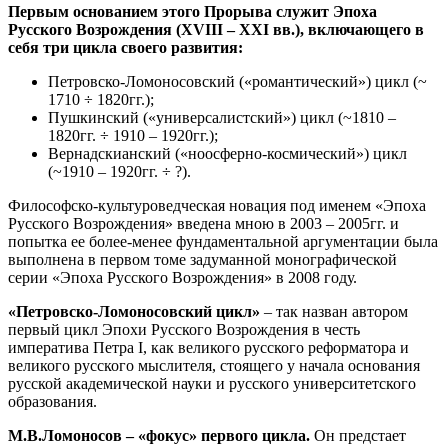
Первым основанием этого Прорыва служит Эпоха
Русского Возрождения (
XVIII
–
XXI
вв.), включающего в
себя три цикла своего развития:
Петровско-Ломоносовский («романтический») цикл (~
1710 ÷ 1820гг.);
Пушкинский («универсалистский») цикл (~1810 –
1820гг. ÷ 1910 – 1920гг.);
Вернадскианский («ноосферно-космический») цикл
(~1910 – 1920гг. ÷ ?).
Философско-культуроведческая новация под именем «Эпоха
Русского Возрождения» введена мною в 2003 – 2005гг. и
попытка ее более-менее фундаментальной аргументации была
выполнена в первом томе задуманной монографической
серии «Эпоха Русского Возрождения» в 2008 году.
«Петровско-Ломоносовский цикл»
– так назван автором
первый цикл Эпохи Русского Возрождения в честь
императива Петра I, как великого русского реформатора и
великого русского мыслителя, стоящего у начала основания
русской академической науки и русского университетского
образования.
М.В.Ломоносов – «фокус» первого цикла.
Он предстает