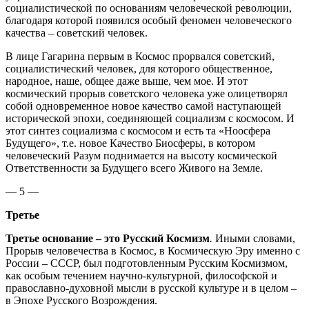
социалистической по основаниям человеческой революции,
благодаря которой появился особый феномен человеческого
качества – советский человек.
В лице Гагарина первым в Космос прорвался советский,
социалистический человек, для которого общественное,
народное, наше, общее даже выше, чем мое. И этот
космический прорыв советского человека уже олицетворял
собой одновременное новое качество самой наступающей
исторической эпохи, соединяющей социализм с космосом. И
этот синтез социализма с космосом и есть та «Ноосфера
Будущего», т.е. новое Качество Биосферы, в котором
человеческий Разум поднимается на высоту космической
Ответственности за Будущего всего Живого на Земле.
— 5 —
Третье
Третье основание – это Русский Космизм
.
Иными словами,
Прорыв человечества в Космос, в Космическую Эру именно с
России – СССР, был подготовленным Русским Космизмом,
как особым течением научно-культурной, философской и
православно-духовной мысли в русской культуре и в целом –
в Эпохе Русского Возрождения.