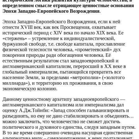
определенном смысле отрицающее ценностные основания
Эпохи Западно-Европейского Возрождения
.
Эпоха Западно-Европейского Возрождения, если к ней
отнести XVIII век, как век Просвещения, охватывает
исторический период с XIV века по начало XIX века. Ее
«стержень» – устремление к индивидуалистической,
буржуазной свободе, т.е. свободе капитала, прославление
физической телесности человека, «прометеевский» дух
покорения природы ради обогащения человека. Её
естественным результатом стал западноевропейский и
англоамериканский капитализм, переросший в ХХ веке в
глобальный империализм, пытающийся превратить все
население Земли, за пределами «метрополии» («золотого
миллиарда»), и территорию их проживания, в свою
экономическую колонию.
Данному ценностному архетипу западноевропейского —
англоамериканского капитализма или империализма дал
оценку А.Дж.Тойнби: «Запад способен гальванизировать и
разъединять, но ему не дано стабилизировать и объединять…
можно заключить, что человечество не сможет достичь
политического и духовного единства, следуя западным путем.
В то же время совершенно очевидна насущная единственная
альтернатива миру – самоуничтожение, к чему подталкивает