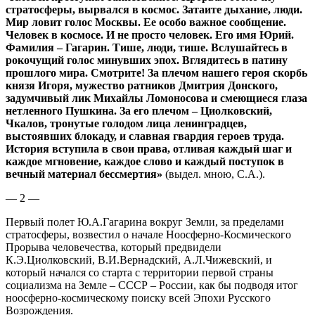
стратосферы, вырвался в космос. Затаите дыхание, люди.
Мир ловит голос Москвы. Ее особо важное сообщение.
Человек в космосе. И не просто человек. Его имя Юрий.
Фамилия – Гагарин. Тише, люди, тише. Вслушайтесь в
рокочущий голос минувших эпох. Вглядитесь в патину
прошлого мира. Смотрите! За плечом нашего героя скорбь
князя Игоря, мужество ратников Дмитрия Донского,
задумчивый лик Михайлы Ломоносова и смеющиеся глаза
нетленного Пушкина. За его плечом – Циолковский,
Чкалов, тронутые голодом лица ленинградцев,
выстоявших блокаду, и славная гвардия героев труда.
История вступила в свои права, отливая каждый шаг и
каждое мгновение, каждое слово и каждый поступок в
вечный материал бессмертия»
(выдел. мною, С.А.).
— 2 —
Первый полет Ю.А.Гагарина вокруг Земли, за пределами
стратосферы, возвестил о начале Ноосферно-Космического
Прорыва человечества, который предвидели
К.Э.Циолковский, В.И.Вернадский, А.Л.Чижевский, и
который начался со старта с территории первой страны
социализма на Земле – СССР – России, как бы подводя итог
ноосферно-космическому поиску всей Эпохи Русского
Возрождения.