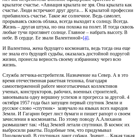
крылатое счастье. «Авиация крылата не зря. Она крылата как
счастье. Люди встречают друг друга… К крылатой профессии
прибавилось счастье. Такое же солнечное. Ведь самолет,
прорываясь сквозь облака, всегда выходит к солнцу. Всегда.
Жизнь – другая штука, но она похожа на полет. И тогда сквозь
любые тучи проглянет солнце. Главное – набрать высоту. В
небе. В сердце. Ее звали Валентиной»
[4]
.
И Валентина, жена будущего космонавта, ведь тогда она еще
не знала его будущей судьбы, оказалась достойной подругой
жизни, пронесла верность своему избраннику через всю
жизнь.
Служба летчика-истребителя. Назначение на Север. А в это
время отечественная ракетная техника, благодаря
самоотверженной работе многотысячных коллективов
ученых, конструкторов, рабочих, военных строителей,
завоевывала одну вершину успехов и прогресса за другой. 4
октября 1957 года был запущен первый спутник Земли и
русское слово «спутник» зазвучало на языках всех народов
Земли. И Гагарин берет лист бумаги и пишет рапорт о своем
зачислении в космонавты. По этому поводу А.Алиханов
размышляет так: «Над Землей летали спутники. В космос их
выбросили ракеты. Подобные тем, что придумывал
Циолковский. В спутниках лают собаки. Значит… Какая такая