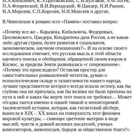
Н.А.Кибальчич, К.Э.Циолковский, С.Н.Булгаков, А.Ф.Лосев,
П.А.Флоренский, В.И.Вернадский, Ф.Цандер, Н.И.Рынин,
Н.А.Морозов, С.П.Королев, Н.Н.Моисеев и другие.
В.Чивилихин в романе-эссе «Память» поставил вопрос:
«Почему все же – Каразина, Кибальчича, Федоровых,
Циолковского, Цандера, Кондратюка дала Россия, а не какая-
либо другая страна, более развитая в социальном,
экономическом, научном отношениях?». И на основе своего
исследования отвечает, что русская мысль в этой области
научного поиска и обобщения, обращенной своим взором в
Космос, за пределы Земли развивалась «с опережением».
«Почему это происходило? Оставляя простор для
самостоятельных размышлений читателя, думаю о
психологическом складе и талантливости нашего народа,
лучшие представители которого всегда искали истину, как бы
глубоко она ни пряталась, как бы велики ни были препоны на
пути к ней и каких бы жертв этот поиск не требовал… Может
отгадка таится именно в нашей тяжкой и неповторимой
тысячелетней истории, которая, как гигантский айсберг,
вынесла в XIX – ХХ веках на поверхность этот феномен
мировой культуры, – сияющее цветение материи в виде
мыслей, чувств и деяний великих писателей, ученых
композиторов, живописцев, борцов за общественное благо?».