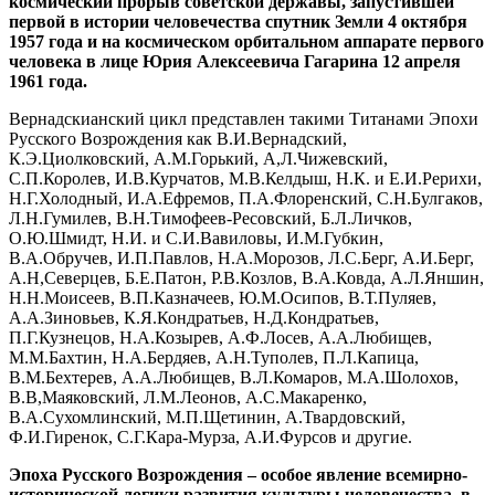
космический прорыв советской державы, запустившей
первой в истории человечества спутник Земли 4 октября
1957 года и на космическом орбитальном аппарате первого
человека в лице Юрия Алексеевича Гагарина 12 апреля
1961 года.
Вернадскианский цикл представлен такими Титанами Эпохи
Русского Возрождения как В.И.Вернадский,
К.Э.Циолковский, А.М.Горький, А,Л.Чижевский,
С.П.Королев, И.В.Курчатов, М.В.Келдыш, Н.К. и Е.И.Рерихи,
Н.Г.Холодный, И.А.Ефремов, П.А.Флоренский, С.Н.Булгаков,
Л.Н.Гумилев, В.Н.Тимофеев-Ресовский, Б.Л.Личков,
О.Ю.Шмидт, Н.И. и С.И.Вавиловы, И.М.Губкин,
В.А.Обручев, И.П.Павлов, Н.А.Морозов, Л.С.Берг, А.И.Берг,
А.Н,Северцев, Б.Е.Патон, Р.В.Козлов, В.А.Ковда, А.Л.Яншин,
Н.Н.Моисеев, В.П.Казначеев, Ю.М.Осипов, В.Т.Пуляев,
А.А.Зиновьев, К.Я.Кондратьев, Н.Д.Кондратьев,
П.Г.Кузнецов, Н.А.Козырев, А.Ф.Лосев, А.А.Любищев,
М.М.Бахтин, Н.А.Бердяев, А.Н.Туполев, П.Л.Капица,
В.М.Бехтерев, А.А.Любищев, В.Л.Комаров, М.А.Шолохов,
В.В,Маяковский, Л.М.Леонов, А.С.Макаренко,
В.А.Сухомлинский, М.П.Щетинин, А.Твардовский,
Ф.И.Гиренок, С.Г.Кара-Мурза, А.И.Фурсов и другие.
Эпоха Русского Возрождения – особое явление всемирно-
исторической логики развития культуры человечества, в