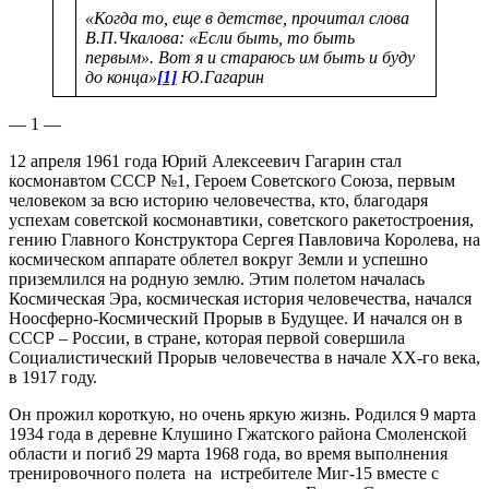
«Когда то, еще в детстве, прочитал слова
В.П.Чкалова:
«Если быть, то быть
первым». Вот я и стараюсь им быть и буду
до конца»
[1]
Ю.Гагарин
— 1 —
12 апреля 1961 года Юрий Алексеевич Гагарин стал
космонавтом СССР №1, Героем Советского Союза, первым
человеком за всю историю человечества, кто, благодаря
успехам советской космонавтики, советского ракетостроения,
гению Главного Конструктора Сергея Павловича Королева, на
космическом аппарате облетел вокруг Земли и успешно
приземлился на родную землю. Этим полетом началась
Космическая Эра, космическая история человечества, начался
Ноосферно-Космический Прорыв в Будущее. И начался он в
СССР – России, в стране, которая первой совершила
Социалистический Прорыв человечества в начале ХХ-го века,
в 1917 году.
Он прожил короткую, но очень яркую жизнь. Родился 9 марта
1934 года в деревне Клушино Гжатского района Смоленской
области и погиб 29 марта 1968 года, во время выполнения
тренировочного полета на истребителе Миг-15 вместе с