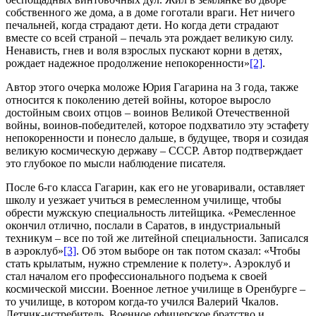
собственного же дома, а в доме гоготали враги. Нет ничего
печальней, когда страдают дети. Но когда дети страдают
вместе со всей страной – печаль эта рождает великую силу.
Ненависть, гнев и воля взрослых пускают корни в детях,
рождает надежное продолжение непокоренности»
[2]
.
Автор этого очерка моложе Юрия Гагарина на 3 года, также
относится к поколению детей войны, которое выросло
достойным своих отцов – воинов Великой Отечественной
войны, воинов-победителей, которое подхватило эту эстафету
непокоренности и понесло дальше, в будущее, творя и созидая
великую космическую державу – СССР. Автор подтверждает
это глубокое по мысли наблюдение писателя.
После 6-го класса Гагарин, как его не уговаривали, оставляет
школу и уезжает учиться в ремесленном училище, чтобы
обрести мужскую специальность литейщика. «Ремесленное
окончил отлично, послали в Саратов, в индустриальный
техникум – все по той же литейной специальности. Записался
в аэроклуб»
[3]
. Об этом выборе он так потом сказал: «Чтобы
стать крылатым, нужно стремление к полету». Аэроклуб и
стал началом его профессионального подъема к своей
космической миссии. Военное летное училище в Оренбурге –
то училище, в котором когда-то учился Валерий Чкалов.
Летчик-истребитель. Военное офицерское братство и