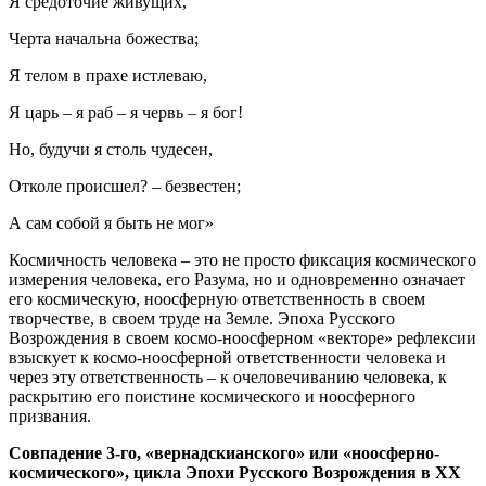
Я средоточие живущих,
Черта начальна божества;
Я телом в прахе истлеваю,
Я царь – я раб – я червь – я бог!
Но, будучи я столь чудесен,
Отколе происшел? – безвестен;
А сам собой я быть не мог»
Космичность человека – это не просто фиксация космического
измерения человека, его Разума, но и одновременно означает
его космическую, ноосферную ответственность в своем
творчестве, в своем труде на Земле. Эпоха Русского
Возрождения в своем космо-ноосферном «векторе» рефлексии
взыскует к космо-ноосферной ответственности человека и
через эту ответственность – к очеловечиванию человека, к
раскрытию его поистине космического и ноосферного
призвания.
Совпадение 3-го, «вернадскианского» или «ноосферно-
космического», цикла Эпохи Русского Возрождения в ХХ