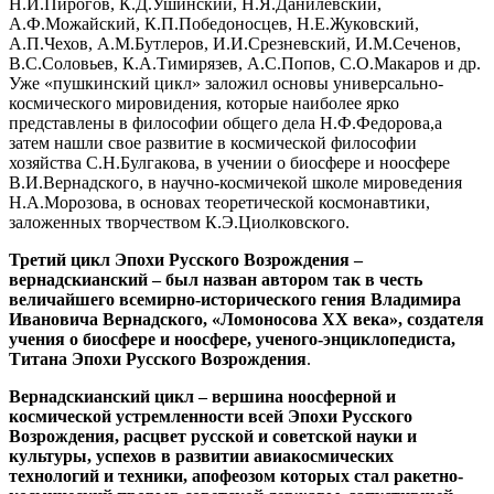
Н.И.Пирогов, К.Д.Ушинский, Н.Я.Данилевский,
А.Ф.Можайский, К.П.Победоносцев, Н.Е.Жуковский,
А.П.Чехов, А.М.Бутлеров, И.И.Срезневский, И.М.Сеченов,
В.С.Соловьев, К.А.Тимирязев, А.С.Попов, С.О.Макаров и др.
Уже «пушкинский цикл» заложил основы универсально-
космического мировидения, которые наиболее ярко
представлены в философии общего дела Н.Ф.Федорова,а
затем нашли свое развитие в космической философии
хозяйства С.Н.Булгакова, в учении о биосфере и ноосфере
В.И.Вернадского, в научно-космичекой школе мироведения
Н.А.Морозова, в основах теоретической космонавтики,
заложенных творчеством К.Э.Циолковского.
Третий цикл Эпохи Русского Возрождения –
вернадскианский – был назван автором так в честь
величайшего всемирно-исторического гения Владимира
Ивановича Вернадского, «Ломоносова ХХ века», создателя
учения о биосфере и ноосфере, ученого-энциклопедиста,
Титана Эпохи Русского Возрождения
.
Вернадскианский цикл – вершина ноосферной и
космической устремленности всей Эпохи Русского
Возрождения, расцвет русской и советской науки и
культуры, успехов в развитии авиакосмических
технологий и техники, апофеозом которых стал ракетно-