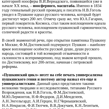
категорией ноосферы В.И.Вернадского, появившейся уже в
начале ХХ века, –
ноосферного, масштаба.
Именно в 1834
году гениальный русский провидец и писатель Н.В.Гоголь
увидел в Пушкине идеал русского человека, который будет
достигнут через 200 лет. Отмечу сразу же, что Ю.А.Гагарин,
первый покоритель Космоса, стал таким воплощением идеала
русского человека, воплощением пушкинской гармоничности,
солнечной радости и красоты.
В своей знаменитой речи, при открытии памятника Пушкину
в Москве, Ф.М.Достоевский подчеркнул: Пушкин – наиболее
яркое воплощение особости русской души, души русского
народа, состоящей в той всемирной отзывчивости и
склонности к всепримирению, под знаком которой прошло,
по Достоевскому, все 200-летие, начиная с петровской
реформы.
«Пушкинский цикл» несет на себе печать универсализма
пушкинского гения и поэтому автор назвал его еще и
универсалистским
. Данный цикл представлен такими
великими творцами и исследователями, титанами Русского
Возрождения, как Н.В.Гоголь, Ф.М.Достоевский,
М.Ю.Лермонтов, Н.Ф.Федоров, Д.И.Менделеев,
А.Н.Энгельгардт, А.И.Герцен, Н.Г.Чернышевский,
Н.А.Некрасов, Ф.И.Тютчев, В.В.Докучаев, К.Н.Леонтьев,