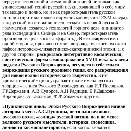
перед отечественной и всемирной историей не только как
универсальный гений русской науки, заявившей о себе миру
так мощно и полно, но и как первооткрыватель русской
истории (противостоящей норманнской версии Г.Ф.Миллера),
как русский поэт и живописец, создатель первой русской
грамматики, создатель технологий горного дела, инициатор
ряда экспедиций в Сибирь и на Север, первооткрыватель
производства русского фарфора и т.д.
В его творчестве
, с
одной стороны, проявлен символ возрожденческого русского
пафоса петровско-елизаветинско-екатерининской эпохи, а, с
другой стороны,
раскрылась интегративно-космическая,
синтетическая форма самовыражения
XVIII
века как века
подъема Русского Возрождения, несущего в себе смысл
возрождения русского духовного гения, его раскрепощения
для новой волны исторического творчества
.
Этот
«романтический» цикл украшают такие имена русских
творцов – гениев Русского Возрождения, как И.Т.Посошков,
Г.Р.Державин, А.В.Суворов, А.Н.Радищев, Е.Р.Дашкова-
Воронцова, А.Т.Болотов, Ф.Ф.Ушаков и другие.
«Пушкинский цикл» Эпохи Русского Возрождения назван
автором в честь А.С.Пушкина, не только великого
русского поэта, «солнца» русской поэзии, но и не менее
великого русского мыслителя, историка, словесника,
личности космопланетарного
, если воспользоваться