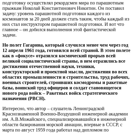
подготовку осуществлял рекордсмен мира по парашютным
прыжкам Николай Константинович Никитин. Он поставил
задачу: уровень парашютной подготовки каждого из
космонавтов за 20 дней должен стать таким, чтобы каждый из
них стал инструктором парашютной подготовки. И вот что
главное – он добился выполнения этой фантастической
задачи.
Но полет Гагарина, который случился менее чем через год
12 апреля 1961 года, готовился всей страной. В этом полете
как в «фокусе» отразился космический прорыв всей
великой социалистической страны, в нем отразились все
достижения отечественной науки, техники,
конструкторской и проектной мысли, достижения во всех
областях промышленности и строительства, труд рабочих,
военных строителей, строивших космодромы и ракетные
базы, воинский труд офицеров и солдат становящегося
нового рода войск – Ракетных войск стратегического
назначения (РВСН).
Интересно, что автор – слушатель Ленинградской
Краснознаменной Военно-Воздушной инженерной академии
им. А.В.Можайского, специализировавшийся в инженерной
области базирования морской авиации, впервые в СССР, с
марта по август 1959 года работал над дипломом по