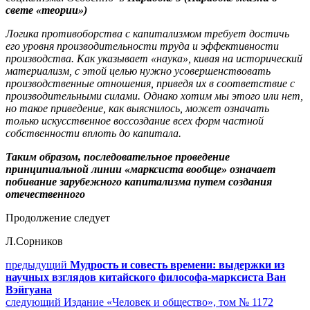
свете «теории»)
Логика противоборства с капитализмом требует достичь
его уровня производительности труда и эффективности
производства. Как указывает «наука», кивая на исторический
материализм, с этой целью нужно усовершенствовать
производственные отношения, приведя их в соответствие с
производительными силами. Однако хотим мы этого или нет,
но такое приведение, как выяснилось, может означать
только искусственное воссоздание всех форм частной
собственности вплоть до капитала.
Таким образом, последовательное проведение
принципиальной линии «марксиста вообще» означает
побивание зарубежного капитализма путем создания
отечественного
Продолжение следует
Л.Сорников
Навигация
Предыдущий
предыдущий
Мудрость и совесть времени: выдержки из
пост:
научных взглядов китайского философа-марксиста Ван
по
Вэйгуана
записям
Следующее
следующий
Издание «Человек и общество», том № 1172