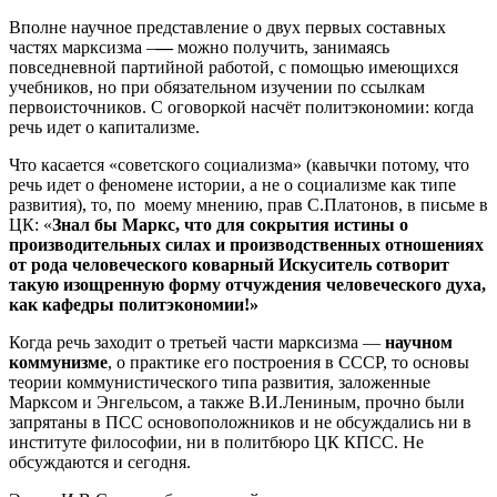
Вполне научное представление о двух первых составных
частях марксизма –
—
можно получить, занимаясь
повседневной партийной работой, с помощью имеющихся
учебников, но при обязательном изучении по ссылкам
первоисточников. С оговоркой насчёт политэкономии: когда
речь идет о капитализме.
Что касается «советского социализма» (кавычки потому, что
речь идет о феномене истории, а не о социализме как типе
развития), то, по моему мнению, прав С.Платонов, в письме в
ЦК: «
Знал бы Маркс, что для сокрытия истины о
производительных силах и производственных отношениях
от рода человеческого коварный Искуситель сотворит
такую изощренную форму отчуждения человеческого духа,
как кафедры политэкономии!»
Когда речь заходит о третьей части марксизма —
научном
коммунизме
, о практике его построения в СССР, то основы
теории коммунистического типа развития, заложенные
Марксом и Энгельсом, а также В.И.Лениным, прочно были
запрятаны в ПСС основоположников и не обсуждались ни в
институте философии, ни в политбюро ЦК КПСС. Не
обсуждаются и сегодня.