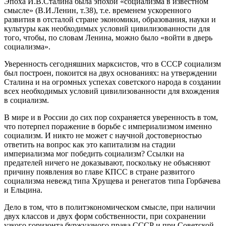
Эпоха И.В.Сталина была эпохой «социализма в известном
смысле» (В.И.Ленин, т.38), т.е. временем ускоренного
развития в отсталой стране экономики, образования, науки и
культуры как необходимых условий цивилизованности для
того, чтобы, по словам Ленина, можно было «войти в дверь
социализма».
Уверенность сегодняшних марксистов, что в СССР социализм
был построен, покоится на двух основаниях: на утверждении
Сталина и на огромных успехах советского народа в создании
всех необходимых условий цивилизованности для вхождения
в социализм.
В мире и в России до сих пор сохраняется уверенность в том,
что потерпел поражение в борьбе с империализмом именно
социализм. И никто не может с научной достоверностью
ответить на вопрос как это капитализм на стадии
империализма мог победить социализм? Ссылки на
предателей ничего не доказывают, поскольку не объясняют
причину появления во главе КПСС в стране развитого
социализма невежд типа Хрущева и ренегатов типа Горбачева
и Ельцина.
Дело в том, что в политэкономическом смысле, при наличии
двух классов и двух форм собственности, при сохранении
узкого горизонта буржуазного права СССР и при Советской