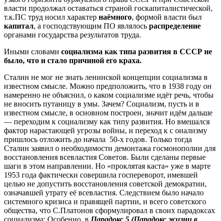
власти продолжал оставаться страной госкапиталистической,
т.к.ПС труд носил характер
наёмного
, формой власти был
капитал
, а господствующим ПО являлось
распределение
органами государства результатов труда.
Иными словами
социализма как типа развития в СССР не
было, что и стало причиной его краха.
Сталин не мог не знать ленинской концепции социализма в
известном смысле. Можно предположить, что в 1938 году он
намеренно не объяснил, о каком социализме идёт речь, чтобы
не вносить путаницу в умы. Зачем? Социализм, пусть и в
известном смысле, в основном построен, значит идём дальше
— переходим к социализму как типу развития. Но вмешался
фактор нарастающей угрозы войны, и переход к с оиализму
пришлось отложить до начала 50-х годов. Только тогда
Сталин заявил о необходимости демонтажа госмонополии для
восстановления всевластия Советов. Были сделаны первые
шаги в этом направлении. Но «проклятая каста» уже в марте
1953 года фактически совершила госпереворот, имевшей
целью не допустить восстановления советской демократии,
означавшей утрату её всевластия. Следствием было начало
системного кризиса и правящей партии, и всего советского
общества, что С.Платонов сформулировал в своих парадоксах
социализма: Особенно в
Парадокс 5 (Парадокс жизни в