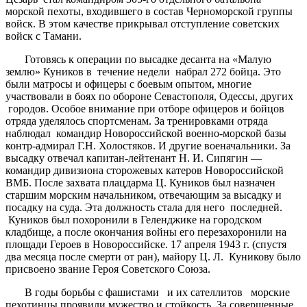
морской пехоты, входившего в состав Черноморской группы
войск. В этом качестве прикрывал отступление советских
войск с Тамани.
Готовясь к операции по высадке десанта на «Малую
землю» Куников в течение недели набрал 272 бойца. Это
были матросы и офицеры с боевым опытом, многие
участвовали в боях по обороне Севастополя, Одессы, других
городов. Особое внимание при отборе офицеров и бойцов
отряда уделялось спортсменам. За тренировками отряда
наблюдал командир Новороссийской военно-морской базы
контр-адмирал Г.Н. Холостяков. И другие военачальники. За
высадку отвечал капитан-лейтенант Н. И. Сипягин —
командир дивизиона сторожевых катеров Новороссийской
ВМБ. После захвата плацдарма Ц. Куников был назначен
старшим морским начальником, отвечающим за высадку и
посадку на суда. Эта должность стала для него последней.
Куников был похоронили в Геленджике на городском
кладбище, а после окончания войны его перезахоронили на
площади Героев в Новороссийске. 17 апреля 1943 г. (спустя
два месяца после смерти от ран), майору Ц. Л. Куникову было
присвоено звание Героя Советского Союза.
В годы борьбы с фашистами и их сателлитов морские
пехотинцы проявили мужество и стойкость. За совершенные