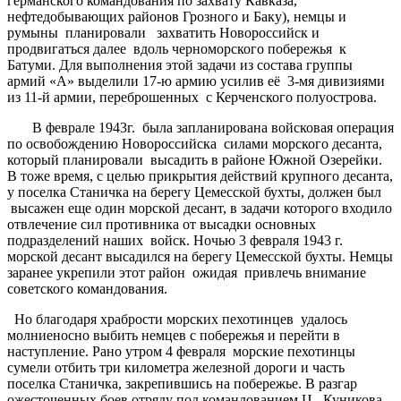
германского командования по захвату Кавказа,
нефтедобывающих районов Грозного и Баку), немцы и
румыны планировали захватить Новороссийск и
продвигаться далее вдоль черноморского побережья к
Батуми. Для выполнения этой задачи из состава группы
армий «А» выделили 17-ю армию усилив её 3-мя дивизиями
из 11-й армии, переброшенных с Керченского полуострова.
В феврале 1943г. была запланирована войсковая операция
по освобождению Новороссийска силами морского десанта,
который планировали высадить в районе Южной Озерейки.
В тоже время, с целью прикрытия действий крупного десанта,
у поселка Станичка на берегу Цемесской бухты, должен был
высажен еще один морской десант, в задачи которого входило
отвлечение сил противника от высадки основных
подразделений наших войск. Ночью 3 февраля 1943 г.
морской десант высадился на берегу Цемесской бухты. Немцы
заранее укрепили этот район ожидая привлечь внимание
советского командования.
Но благодаря храбрости морских пехотинцев удалось
молниеносно выбить немцев с побережья и перейти в
наступление. Рано утром 4 февраля морские пехотинцы
сумели отбить три километра железной дороги и часть
поселка Станичка, закрепившись на побережье. В разгар
ожесточенных боев отряду под командованием Ц. Куникова