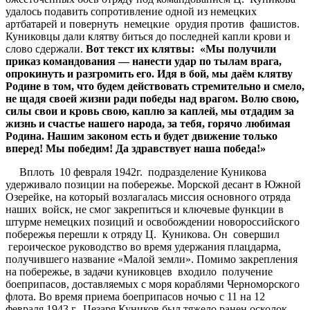
удалось подавить сопротивление одной из немецких
артбатарей и повернуть немецкие орудия против фашистов.
Куниковцы дали клятву биться до последней капли крови и
слово сдержали.
Вот текст их клятвы: «Мы получили
приказ командования — нанести удар по тылам врага,
опрокинуть и разгромить его. Идя в бой, мы даём клятву
Родине в том, что будем действовать стремительно и смело,
не щадя своей жизни ради победы над врагом. Волю свою,
силы свои и кровь свою, каплю за каплей, мы отдадим за
жизнь и счастье нашего народа, за тебя, горячо любимая
Родина. Нашим законом есть и будет движение только
вперед! Мы победим! Да здравствует наша победа!»
Вплоть 10 февраля 1942г. подразделение Куникова
удерживало позиции на побережье. Морской десант в Южной
Озерейке, на который возлагалась миссия основного отряда
наших войск, не смог закрепиться и ключевые функции в
штурме немецких позиций и освобождении новороссийского
побережья перешли к отряду Ц. Куникова. Он совершил
героическое руководство во время удержания плацдарма,
получившего название «Малой земли». Помимо закрепления
на побережье, в задачи куниковцев входило получение
боеприпасов, доставляемых с моря кораблями Черноморского
флота. Во время приема боеприпасов ночью с 11 на 12
февраля 1943 г. Цезаря Куников был тяжело ранен осколок