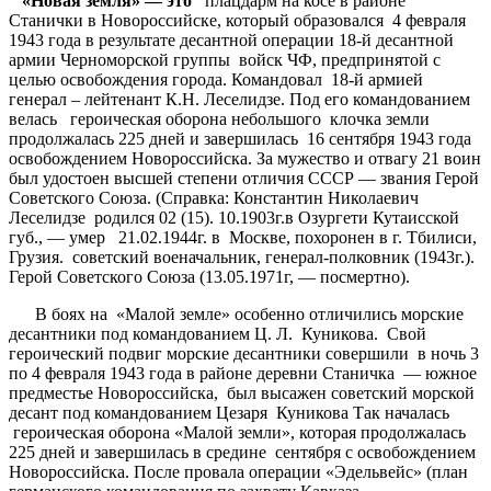
«Новая земля» — это
плацдарм на косе в районе
Станички в Новороссийске, который образовался 4 февраля
1943 года в результате десантной операции 18-й десантной
армии Черноморской группы войск ЧФ, предпринятой с
целью освобождения города. Командовал 18-й армией
генерал – лейтенант К.Н. Леселидзе. Под его командованием
велась героическая оборона небольшого клочка земли
продолжалась 225 дней и завершилась 16 сентября 1943 года
освобождением Новороссийска. За мужество и отвагу 21 воин
был удостоен высшей степени отличия СССР — звания Герой
Советского Союза. (Справка: Константин Николаевич
Леселидзе родился 02 (15). 10.1903г.в Озургети Кутаисской
губ., — умер 21.02.1944г. в Москве, похоронен в г. Тбилиси,
Грузия. советский военачальник, генерал-полковник (1943г.).
Герой Советского Союза (13.05.1971г, — посмертно).
В боях на «Малой земле» особенно отличились морские
десантники под командованием Ц. Л. Куникова. Свой
героический подвиг морские десантники совершили в ночь 3
по 4 февраля 1943 года в районе деревни Станичка — южное
предместье Новороссийска, был высажен советский морской
десант под командованием Цезаря Куникова Так началась
героическая оборона «Малой земли», которая продолжалась
225 дней и завершилась в средине сентября с освобождением
Новороссийска. После провала операции «Эдельвейс» (план