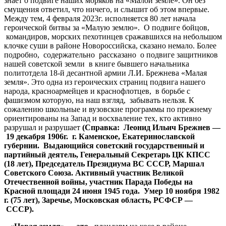
знает о подвиге наших моряков на «Малой земле». Он без
смущения ответил, что ничего, и слышит об этом впервые.
Между тем, 4 февраля 2023г. исполняется 80 лет начала
героической битвы за «Малую землю». О подвиге бойцов,
командиров, морских пехотинцев сражавшихся на небольшом
клочке суши в районе Новороссийска, сказано немало. Более
подробно, содержательно рассказано о подвиге защитников
нашей советской земли в книге бывшего начальника
политотдела 18-й десантной армии Л.И. Брежнева «Малая
земля». Это одна из героических страниц подвига нашего
народа, красноармейцев и краснофлотцев, в борьбе с
фашизмом которую, на наш взгляд, забывать нельзя. К
сожалению школьные и вузовские программы по прежнему
ориентированы на Запад и восхваление тех, кто активно
разрушал и разрушает
(Справка: Леонид Ильич Брежнев —
19 декабря 1906г. г. Каменское, Екатеринославской
губернии. Выдающийся советский государственный и
партийный деятель, Генеральный Секретарь ЦК КПСС
(18 лет), Председатель Президиума ВС СССР, Маршал
Советского Союза. Активный участник Великой
Отечественной войны, участник Парада Победы на
Красной площади 24 июня 1945 года. Умер 10 ноября 1982
г. (75 лет), Заречье, Московская область, РСФСР —
СССР).