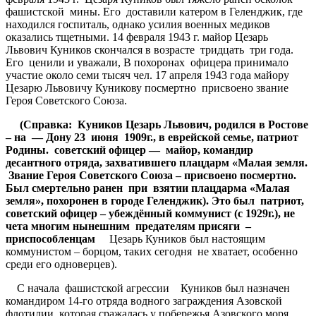
фашистской мины. Его доставили катером в Геленджик, где
находился госпиталь, однако усилия военных медиков
оказались тщетными. 14 февраля 1943 г. майор Цезарь
Львович Куников скончался в возрасте тридцать три года.
Его ценили и уважали, В похоронах офицера принимало
участие около семи тысяч чел. 17 апреля 1943 года майору
Цезарю Львовичу Куникову посмертно присвоено звание
Героя Советского Союза.
(Справка: Куников Цезарь Львович, родился в Ростове
– на — Дону 23 июня 1909г., в еврейской семье, патриот
Родины. советский офицер — майор, командир
десантного отряда, захватившего плацдарм «Малая земля.
Звание Героя Советского Союза – присвоено посмертно.
Был смертельно ранен при взятии плацдарма «Малая
земля», похоронен в городе Геленджик). Это был патриот,
советский офицер – убеждённый коммунист (с 1929г.), не
чета многим нынешним предателям присяги –
приспособленцам
Цезарь Куников был настоящим
коммунистом – борцом, таких сегодня не хватает, особенно
среди его одноверцев).
С начала фашистской агрессии Куников был назначен
командиром 14-го отряда водного заграждения Азовской
флотилии, которая сражалась у побережья Азовского моря.