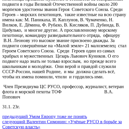
подвиги в годы Великой Отечественной войны около 200
морпехов удостоены звания Героя Советского Союза. Среди
Героев – морских пехотинцев, такие известные на всю страну
имена как: М. Паникаха, И. Каплунов, В. Чумаченко, Н.
Вилков, Е. Дёмина, Ф. Рубахо, В. Кисляков, П. Дубинда, В.
Цибулько, и многие другие. А прославленному морскому
пехотинце, командиру разведывательного отряда, офицеру
В.Н. Леонову это высокое звание присвоено дважды. За
подвиги совершённые на «Малой земле» 21 малоземелец стал
Героем Советского Союза. Среди Героев один из самых
храбрых и мужественных Цезарь Львович Куников. О его
подвиге надо знать не только взрослым, но прежде всего
школьникам и молодёжи. Они верой и правдой служили
СССР-России, нашей Родине, и мы должна сделать всё,
чтобы их имена помнили, чтили и гордились ими.
Член Президиума ЦС РУСО, профессор, журналист, ветеран
флота и морской пехоты ТОФ В.А.
Попович
31.1. 23г.
Навигация
Предыдущий
предыдущий
Умом Европу тоже не понять
Следующее
пост:
следующий
Валентин Симонин: «Учёные РУСО в борьбе за
по
сообщение:
Советскую власть»