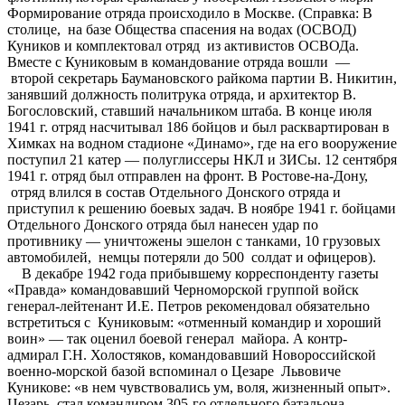
Формирование отряда происходило в Москве. (Справка: В
столице, на базе Общества спасения на водах (ОСВОД)
Куников и комплектовал отряд из активистов ОСВОДа.
Вместе с Куниковым в командование отряда вошли —
второй секретарь Баумановского райкома партии В. Никитин,
занявший должность политрука отряда, и архитектор В.
Богословский, ставший начальником штаба. В конце июля
1941 г. отряд насчитывал 186 бойцов и был расквартирован в
Химках на водном стадионе «Динамо», где на его вооружение
поступил 21 катер — полуглиссеры НКЛ и ЗИСы. 12 сентября
1941 г. отряд был отправлен на фронт. В Ростове-на-Дону,
отряд влился в состав Отдельного Донского отряда и
приступил к решению боевых задач. В ноябре 1941 г. бойцами
Отдельного Донского отряда был нанесен удар по
противнику — уничтожены эшелон с танками, 10 грузовых
автомобилей, немцы потеряли до 500 солдат и офицеров).
В декабре 1942 года прибывшему корреспонденту газеты
«Правда» командовавший Черноморской группой войск
генерал-лейтенант И.Е. Петров рекомендовал обязательно
встретиться с Куниковым: «отменный командир и хороший
воин» — так оценил боевой генерал майора. А контр-
адмирал Г.Н. Холостяков, командовавший Новороссийской
военно-морской базой вспоминал о Цезаре Львовиче
Куникове: «в нем чувствовались ум, воля, жизненный опыт».
Цезарь стал командиром 305-го отдельного батальона