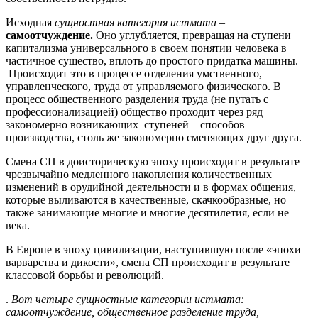
Исходная
сущностная категория истмата
–
самоотчуждение.
Оно углубляется, превращая на ступени
капитализма универсального в своем понятии человека в
частичное существо, вплоть до простого придатка машины.
Происходит это в процессе отделения умственного,
управленческого, труда от управляемого физического. В
процесс общественного разделения труда (не путать с
профессионализацией) общество проходит через ряд
закономерно возникающих ступеней – способов
производства, столь же закономерно сменяющих друг друга.
Смена СП в доисторическую эпоху происходит в результате
чрезвычайно медленного накопления количественных
изменений в орудийной деятельности и в формах общения,
которые выливаются в качественные, скачкообразные, но
также занимающие многие и многие десятилетия, если не
века.
В Европе в эпоху цивилизации, наступившую после «эпохи
варварства и дикости», смена СП происходит в результате
классовой борьбы и революций.
.
Вот четыре сущностные категории истмата:
самоотчуждение, общественное разделение труда,