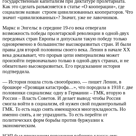
государственный капитализм при диктатуре пролетариата.
Как это сделать разъясняется в статье «О кооперации», где
социализм назван строем цивилизованных кооператоров. Что
значит «цивилизованных»? Значит, уже не лавочников.
Маркс и Энгельс в середине 19-го века отвергали
возможность победы пролетарской революции в одной-двух
передовых стран Европы и допускали такую победу только
одновременно в большинстве высокоразвитых стран. И были
правы для второй половины своего века. Ленин в начале ХХ
века доказывает, что прорыв цепи империализма может
произойти первоначально только в одной-двух странах, и не
обязательно высокоразвитых. Его предсказание история
подтвердила.
— История пошла столь своеобразно, — пишет Ленин, в
брошюре «Грозящая катастрофа…», что породила в 1918 г. две
половинки социализма: одну в Германии – ГМК, вторую в
России – Власть Советов. И делает вывод: чтобы Россия
смогла войти в социализм, ей нужен свой подконтрольный
ГМК. То есть надо снять имеющуюся многоукладность. Но
именно снять, а не упразднить. То есть перейти от
политических форм борьбы против буржуазии к
экономическим.
НЭП был признанием поражения рабочего класса: ему