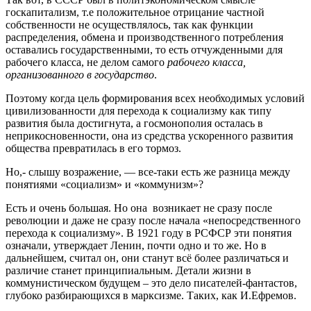
госкапитализм, т.е положительное отрицание частной
собственности не осуществлялось, так как функции
распределения, обмена и производственного потребления
оставались государственными, то есть отчужденными для
рабочего класса, не делом самого
рабочего класса,
организованного в государство
.
Поэтому когда цель формирования всех необходимых условий
цивилизованности для перехода к социализму как типу
развития была достигнута, а госмонополия осталась в
неприкосновенности, она из средства ускоренного развития
общества превратилась в его тормоз.
Но,- слышу возражение, — все-таки есть же разница между
понятиями «социализм» и «коммунизм»?
Есть и очень большая. Но она возникает не сразу после
революции и даже не сразу после начала «непосредственного
перехода к социализму». В 1921 году в РСФСР эти понятия
означали, утверждает Ленин, почти одно и то же. Но в
дальнейшем, считал он, они станут всё более различаться и
различие станет принципиальным. Детали жизни в
коммунистическом будущем – это дело писателей-фантастов,
глубоко разбирающихся в марксизме. Таких, как И.Ефремов.