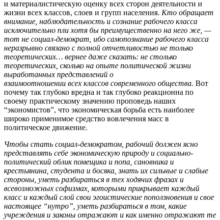
и материалистическую оценку всех сторон деятельности и
жизни всех классов, слоев и групп населения.
Кто обращает
внимание, наблюдательность и сознание рабочего класса
исключительно пли хотя бы преимущественно на него же, —
тот не социал-демократ, ибо самопознание рабочего класса
неразрывно связано с полной отчетливостью не только
теоретических… вернее даже сказать: не столько
теоретических, сколько на опыте политической жизни
выработанных представлений о
взаимоотношении всех классов современного общества.
Вот
почему так глубоко вредна и так глубоко реакционна по
своему практическому значению проповедь наших
“экономистов”, что экономическая борьба есть наиболее
широко применимое средство вовлечения масс в
политическое движение.
Чтобы стать социал-демократом, рабочий должен ясно
представлять себе экономическую природу и социально-
политический облик помещика и попа, сановника и
крестьянина, студента и босяка, знать их сильные и слабые
стороны, уметь разбираться в тех ходячих фразах и
всевозможных софизмах, которыми прикрывает каждый
класс и каждый слой свои эгоистические поползновения и свое
настоящее “нутро”, уметь разбираться в том, какие
учреждения и законы отражают и как именно отражают те