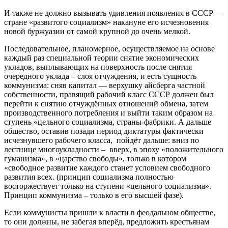
И также не должно вызывать удивления появления в СССР —
стране «развитого социализм» накануне его исчезновения
новой буржуазии от самой крупной до очень мелкой.
Последовательное, планомерное, осуществляемое на основе
каждый раз специальной теории снятие экономических
укладов, выплывающих на поверхность после снятия
очередного уклада – слоя отчуждения, и есть сущность
коммунизма: сняв капитал — верхушку айсберга частной
собственности, правящий рабочий класс СССР должен был
перейти к снятию отчуждённых отношений обмена, затем
производственного потребления и выйти таким образом на
ступень «цельного социализма, страны-фабрики. А дальше
общество, оставив позади период диктатуры фактически
исчезнувшего рабочего класса, пойдёт дальше: вниз по
лестнице многоукладности – вверх, в эпоху «положительного
гуманизма», в «царство свободы», только в котором
«свободное развитие каждого станет условием свободного
развития всех. (принцип социализма полностью
восторжествует только на ступени «цельного социализма».
Принцип коммунизма – только в его высшей фазе).
Если коммунисты пришли к власти в феодальном обществе,
то они должны, не забегая вперёд, предложить крестьянам