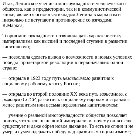
Итак, Ленинское учение о многоукладности человеческого
общества, как в предыстории, так и в коммунистической
эпохе, является основным вкладом Ленина в марксизм и
нисколько не вступают в противоречие со взглядами
К.Маркса;
Теория многоукладности позволила дать характеристику
империализма как высшей и последней ступени в развитии
капитализма;
— позволила сделать вывод о возможности в новых условиях
победы пролетарской революции в первоначально одной
стране;
— открыла в 1923 году путь
независимого
развития к
социализму рабочему классу России;
— открыла во второй половине ХХ века путь
зависимого, с
помощью СССР,
развития к социализму народам и странам с
менее развитым или весьма неразвитым капитализмом;
— учение о реальной многоукладности общества позволяет
понять, что такое нынешний империализм, почему он все еще
существует и даже обрел новое дыхание. То есть не сгнил и не
умер, а сумел одержать победу над «развитым социализмом»;