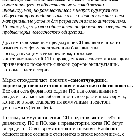
вырастающего из общественных условий жизни
индивидуумов; но развивающиеся в недрах буржуазного
общества производительные силы создают вместе с тем
материальные условия для разрешения этого антагонизма.
Поэтому буржуазной общественной формацией завершается
предыстория человеческого общества»
Другими словами все предыдущие СП являлись просто
изменением форм эксплуатации большинства
господствующим меньшинством, тогда как
капиталистический СП порождает класс своего могильщика,
призванного покончить с любой формой эксплуатации,
которые знает история.
Маркс отождествляет понятия
«самоотчуждение,
«производственные отношения
и
«частная собственность».
Все они есть форма господства ПС над создавшими их
людьми, т.е. частная собственность в её различных формах,
котирую в ходе становления коммунизма предстоит
уничтожить (fernichten).
Поэтому коммунистические СП представляют из себя не
диалектику ПС и ПО, как в предыстории, когда ПС бегут
впереди, а ПО все время отстают и тормозят. Наоборот
общественное сознание становится в эпохе коммунизма, с