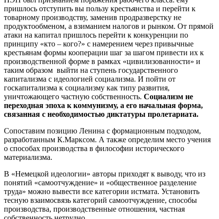
пришлось отступить вы пользу крестьянства и перейти к
товарному производству, заменив продразверстку не
продуктообменом, а взиманием налогов и рынком. От прямой
атаки на капитал пришлось перейти к конкуренции по
принципу «кто – кого?» с намерением через привычные
крестьянам формы кооперации шаг за шагом привести их к
производственной форме в рамках «цивилизованности» и
таким образом выйти на ступень государственного
капитализма с идеологией социализма. И пойти от
госкапитализма к социализму как типу развития,
уничтожающего частную собственность.
Социализм не
переходная эпоха к коммунизму, а его начальная форма,
связанная с необходимостью диктатуры пролетариата.
Сопоставим позицию Ленина с формационным подходом,
разработанным К.Марксом. А также определим место учения
о способах производства в философии исторического
материализма.
В «Немецкой идеологии» авторы приходят к выводу, что из
понятий «самоотчуждение» и «общественное разделение
труда» можно вывести все категории истмата. Установить
тесную взаимосвязь категорий самоотчуждение, способы
производства, производственные отношения, частная
собственность нетрудно.