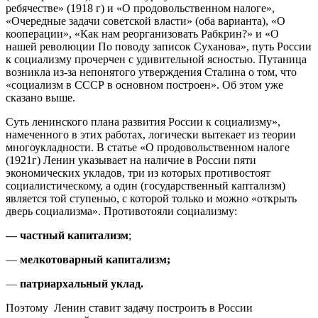
ребячестве» (1918 г) и «О продовольственном налоге»,
«Очередные задачи советской власти» (оба варианта), «О
кооперации», «Как нам реорганизовать Рабкрин?» и «О
нашей революции По поводу записок Суханова», путь России
к социализму прочерчен с удивительной ясностью. Путаница
возникла из-за непонятого утверждения Сталина о том, что
«социализм в СССР в основном построен». Об этом уже
сказано выше.
Суть ленинского плана развития России к социализму»,
намеченного в этих работах, логически вытекает из теории
многоукладности. В статье «О продовольственном налоге
(1921г) Ленин указывает на наличие в России пяти
экономических укладов, три из которых противостоят
социалистическому, а один (государственный каптализм)
является той ступенью, с которой только и можно «открыть
дверь социализма». Противотояли социализму:
— частный капитализм
;
—
мелкотоварный капитализм;
—
патриархальный уклад.
Поэтому Ленин ставит задачу построить в России