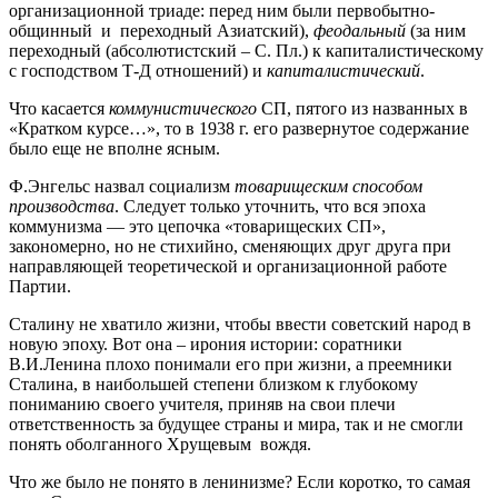
организационной триаде: перед ним были первобытно-
общинный и переходный Азиатский),
феодальный
(за ним
переходный (абсолютистский – С. Пл.) к капиталистическому
с господством Т-Д отношений) и
капиталистический
.
Что касается
коммунистического
СП, пятого из названных в
«Кратком курсе…», то в 1938 г. его развернутое содержание
было еще не вполне ясным.
Ф.Энгельс назвал социализм
товарищеским
способом
производства
. Следует только уточнить, что вся эпоха
коммунизма — это цепочка «товарищеских СП»,
закономерно, но не стихийно, сменяющих друг друга при
направляющей теоретической и организационной работе
Партии.
Сталину не хватило жизни, чтобы ввести советский народ в
новую эпоху. Вот она – ирония истории: соратники
В.И.Ленина плохо понимали его при жизни, а преемники
Сталина, в наибольшей степени близком к глубокому
пониманию своего учителя, приняв на свои плечи
ответственность за будущее страны и мира, так и не смогли
понять оболганного Хрущевым вождя.
Что же было не понято в ленинизме? Если коротко, то самая