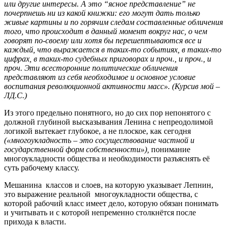
или другие интересы. А это “ясное представление” не
почерпнешь ни из какой книжки: его могут дать только
живые картины и по горячим следам составленные обличения
того, что происходит в данный момент вокруг нас, о чем
говорят по-своему или хотя бы перешептываются все и
каждый, что выражается в таких-то событиях, в таких-то
цифрах, в таких-то судебных приговорах и проч., и проч., и
проч. Эти всесторонние политические обличения
представляют из себя необходимое и основное условие
воспитания революционной активности масс»
. (Курсив мой –
ЛД.С.)
Из этого предельно понятного, но до сих пор непонятого с
должной глубиной высказывания Ленина с непреодолимой
логикой вытекает глубокое, а не плоское, как сегодня
(«многоукладность – это сосуществование частной и
государственной форм собственности»),
понимание
многоукладности общества и необходимости разъяснять её
суть рабочему классу.
Мешанина классов и слоев, на которую указывает Лепнин,
это выражение реальной многоукладности общества, с
которой рабочий класс имеет дело, которую обязан понимать
и учитывать и с которой непременно столкнётся после
прихода к власти.