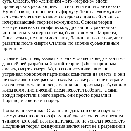
суть. Сказать, что «ленинизм – это «марксизм эпохи
пролетарских революций», — это почти ничего не сказать.
Ну, всё равно, что посчитать формулу Ленина: «коммунизм
есть советская власть плюс электрификация всей страны»
исчерпывающей теорией коммунизма. Основы теории
коммунизма как специфической, другой по с равнению с
историческим материализмом, были заложены Марксом,
Энгельсом и, независимо от них, Лениным, но не получили
развития после смерти Сталина по вполне субъективным
причинам.
Сталин был прав, взывая к учёным-обществоведам заняться
дальнейшей разработкой такой теории («Без теории нам
смерть, смерть, смерть!»), но его преемников вполне
устраивал монополия партийных комитетов на власть, и они
не пожелали с ней расставаться. Когда же развитие в стране
фактически остановилось, сменившись простым разбуханием,
когда коммунистический идеал перестал работать, а сами
вожди перестали в него верить, они просто предали и
Партию, и советский народ.
Попытка преемников Сталина выдать за теорию научного
коммунизма теорию о-э формаций оказалась теоретическим
тупиком, который партия пыталась, но не успела преодолеть.
Подлинная теория коммунизма заключается не в разрешении