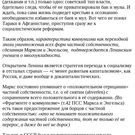
(дехканам и т.п.) только одно: советский тип власти,
бдительно следя, чтобы её не приватизировали баи и мулы. И
ждать, пока сама жизнь подведет крестьян к осознанию
необходимости избавиться от баев и мул. Вот чего не понял
Тараки в Афганистане, приступив сразу же к
социалистическим реформам.
Таким образом,
характеристика коммунизма как переходной
эпохи уничтожения всех форм частной собственности,
сделанная Марксом и Энгельсом, подтверждается Ленинским
учением о многоукладности
.
Открытием Ленина является стратегия перехода к социализму
в отсталых странах — «с менее развитым капитализмом», как
Россия, и даже вообще в докапиталистических.
Маркс постоянно упоминает о «положительном отрицании»
частной собственности, т.е. о её снятии (abverfen) с
сохранением всего положительного в её содержании.
(
Во
«Фрагменте о коммунизме» (т.42 ПСС Маркса и Энгельса)
есть такое предостережение для борцов с частной
собственностью:
«кто не понимает положительного
содержания частной собственности, тот не только её не
перерос, а даже до неё не дорос)
Так вот, в СССР был в политэкономическом смысле