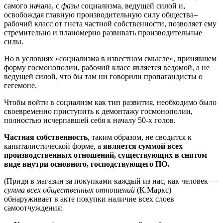
самого начала, с
фазы
социализма, ведущей силой и,
освобождая главную производительную силу общества–
рабочий класс от гнета частной собственности, позволяет ему
стремительно и планомерно развивать производительные
силы.
Но в условиях «социализма в известном смысле», принявшем
форму госмонополии, рабочий класс является ведомой, а не
ведущей силой, что бы там ни говорили пропагандисты о
гегемоне.
Чтобы войти в социализм как тип развития, необходимо было
своевременно приступить к демонтажу госмонополии,
полностью исчерпавшей себя к началу 50-х голов.
Частная собственность
, таким образом, не сводится к
капиталистической форме, а
является суммой всех
производственных отношений, существующих в снятом
виде внутри основного, господствующего ПО.
(Придя в магазин за покупками каждый из нас, как человек —
сумма всех общественных отношений
(К.Маркс)
обнаруживает в акте покупки наличие всех слоев
самоотчуждения: