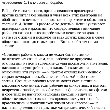
чередование СП и классовая борьба
.
В борьбе сознательного, организованного пролетариата
против капитала без знания и учета всех этих категорий не
обойтись, что великолепно показал на практике и объяснил в
теории В.И.Ленин. В работе «Что делать?» Ленин указывает
приверженцам марксизма, что сосредоточивать внимание
рабочего класса только на себе самом неверно: он должен
знать все о жизни и психологии всех других классов и слоёв
общества, вплоть до самых низов. Вот как об этом писал
Ленин:
«Сознание рабочего класса не может быть истинно
политическим сознанием, если рабочие не приучены
откликаться на все и всяческие случаи произвола и угнетения,
насилия и злоупотребления, к каким бы классам ни
относились эти случаи; — и притом откликаться именно с
социал-демократической, а не с иной какой-либо точки
зрения. Сознание рабочих масс не может быть истинно
классовым сознанием, если рабочие на конкретных и притом
непременно злободневных (актуальных) политических фактах
и событиях не научатся наблюдать каждый из других
общественных классов во всех проявлениях умственной,
нравственной и политической жизни этих классов; — не
научатся применять на практике материалистический анализ