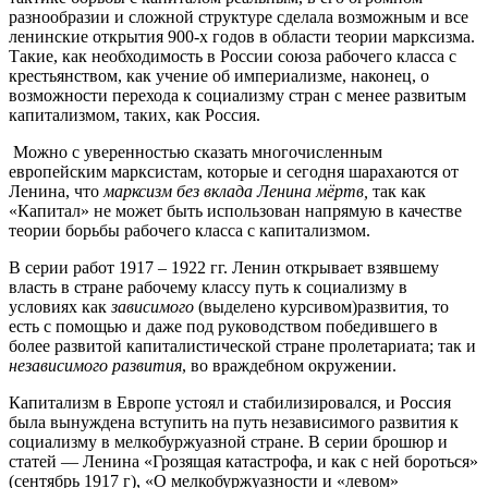
разнообразии и сложной структуре сделала возможным и все
ленинские открытия 900-х годов в области теории марксизма.
Такие, как необходимость в России союза рабочего класса с
крестьянством, как учение об империализме, наконец, о
возможности перехода к социализму стран с менее развитым
капитализмом, таких, как Россия.
Можно с уверенностью сказать многочисленным
европейским марксистам, которые и сегодня шарахаются от
Ленина, что
марксизм без вклада Ленина мёртв,
так как
«Капитал» не может быть использован напрямую в качестве
теории борьбы рабочего класса с капитализмом.
В серии работ 1917 – 1922 гг. Ленин открывает взявшему
власть в стране рабочему классу путь к социализму в
условиях как
зависимого
(выделено курсивом)развития, то
есть с помощью и даже под руководством победившего в
более развитой капиталистической стране пролетариата; так и
независимого развития
, во враждебном окружении.
Капитализм в Европе устоял и стабилизировался, и Россия
была вынуждена вступить на путь независимого развития к
социализму в мелкобуржуазной стране. В серии брошюр и
статей — Ленина «Грозящая катастрофа, и как с ней бороться»
(сентябрь 1917 г), «О мелкобуржуазности и «левом»