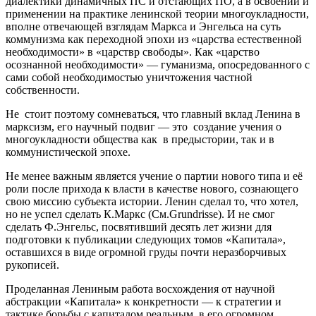
диалектики динамичных ПС и отстающих ПО, а в освоении и
применении на практике ленинской теории многоукладности,
вполне отвечающей взглядам Маркса и Энгельса на суть
коммунизма как переходной эпохи из «царства естественной
необходимости» в «царствр свободы». Как «царство
осознанной необходимости» — гуманизма, опосредованного с
сами собой необходимостью уничтожения частной
собственности.
Не стоит поэтому сомневаться, что главный вклад Ленина в
марксизм, его научный подвиг — это создание учения о
многоукладности общества как в предыстории, так и в
коммунистической эпохе.
Не менее важным является учение о партии нового типа и её
роли после прихода к власти в качестве нового, сознающего
свою миссию субъекта истории. Ленин сделал то, что хотел,
но не успел сделать К.Маркс (См.Grundrisse). И не смог
сделать Ф.Энгельс, посвятивший десять лет жизни для
подготовки к публикации следующих томов «Капитала»,
оставшихся в виде огромной груды почти неразборчивых
рукописей.
Проделанная Лениным работа восхождения от научной
абстракции «Капитала» к конкретности — к стратегии и
тактике борьбы с капиталом реальным, в его огромном