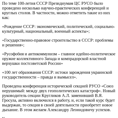
По теме 100-летия СССР Президиумам ЦС РУСО было
проведено несколько научно-практических конференций и
круглых столов. В частности, можно отметить такие из них
как:
«Рождение СССР: экономический, политический, социально-
культурный, национальный, военный аспекты»;
«Государственно-правовое строительство в СССР: проблемы
и решения»;
«Русофобия и антикоммунизм – главное идейно-политическое
оружие коллективного Запада и компрадорской властной
верхушки постсоветской России»
«100 лет образования СССР: истоки зарождения украинской
государственности – правда и вымысел».
Проведена конференция исторической секцией РУСО «Союз
нерушимый: между двух геополитических катастроф». Новый
руководитель секции Кругликов А.Л. заменивший В.Я.
Гросула, активно включился в работу, и, если такой курс будет
выдержан, то секция в своей деятельности приобретет новое
дыхание. В этом желаем Александру Леонидовичу успехов.