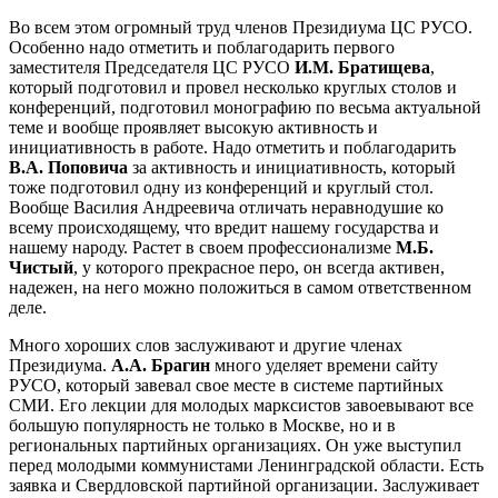
Во всем этом огромный труд членов Президиума ЦС РУСО.
Особенно надо отметить и поблагодарить первого
заместителя Председателя ЦС РУСО
И.М. Братищева
,
который подготовил и провел несколько круглых столов и
конференций, подготовил монографию по весьма актуальной
теме и вообще проявляет высокую активность и
инициативность в работе. Надо отметить и поблагодарить
В.А. Поповича
за активность и инициативность, который
тоже подготовил одну из конференций и круглый стол.
Вообще Василия Андреевича отличать неравнодушие ко
всему происходящему, что вредит нашему государства и
нашему народу. Растет в своем профессионализме
М.Б.
Чистый
, у которого прекрасное перо, он всегда активен,
надежен, на него можно положиться в самом ответственном
деле.
Много хороших слов заслуживают и другие членах
Президиума.
А.А. Брагин
много уделяет времени сайту
РУСО, который завевал свое месте в системе партийных
СМИ. Его лекции для молодых марксистов завоевывают все
большую популярность не только в Москве, но и в
региональных партийных организациях. Он уже выступил
перед молодыми коммунистами Ленинградской области. Есть
заявка и Свердловской партийной организации. Заслуживает