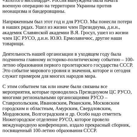
«золотого миллиарда». Россия вынуждена была начать
военную операцию на территории Украины против
неонацизма и бандеровщины.
Напряженным был этот год и для РУСО. Мы понесли потери
в наших рядах. Ушел из жизни член Президиума, д.и.н.,
академик Славянской академии В.Я. Гросул, ушел из жизни
член ЦС РУСО, д.и.н. Ю.Ю. Ермолавичюс, другие наши
товарищи.
Деятельность нашей организации в уходящем году была
подчинена главному историко-политическому событию – 100-
летию образования первого пролетарского государства СССР.
Это событие мирового уровня и значения, которое и сегодня
служит примером для многих народов мира.
С этим событием так или иначе были связаны все
мероприятия, которые проводились Президиумом ЦС РУСО,
многими региональными организациями РУСО –
Ставропольским, Ивановским, Рязанским, Московским
городским и областным, Амурским, Свердловским,
Мордовским, Волгоградским и др. Особо надо отметить
Нижегородское отделение РУСО, которое провело
международную конференцию, издало прекрасный сборник,
посвященный 100-летию образования СССР.