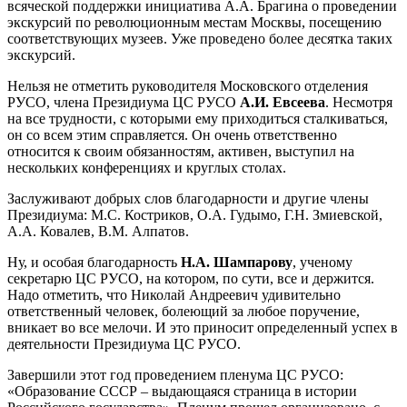
всяческой поддержки инициатива А.А. Брагина о проведении
экскурсий по революционным местам Москвы, посещению
соответствующих музеев. Уже проведено более десятка таких
экскурсий.
Нельзя не отметить руководителя Московского отделения
РУСО, члена Президиума ЦС РУСО
А.И. Евсеева
. Несмотря
на все трудности, с которыми ему приходиться сталкиваться,
он со всем этим справляется. Он очень ответственно
относится к своим обязанностям, активен, выступил на
нескольких конференциях и круглых столах.
Заслуживают добрых слов благодарности и другие члены
Президиума: М.С. Костриков, О.А. Гудымо, Г.Н. Змиевской,
А.А. Ковалев, В.М. Алпатов.
Ну, и особая благодарность
Н.А. Шампарову
, ученому
секретарю ЦС РУСО, на котором, по сути, все и держится.
Надо отметить, что Николай Андреевич удивительно
ответственный человек, болеющий за любое поручение,
вникает во все мелочи. И это приносит определенный успех в
деятельности Президиума ЦС РУСО.
Завершили этот год проведением пленума ЦС РУСО:
«Образование СССР – выдающаяся страница в истории