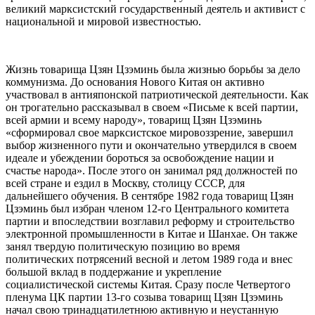
великий марксистский государственный деятель и активист с
национальной и мировой известностью.
Жизнь товарища Цзян Цзэминь была жизнью борьбы за дело
коммунизма. До основания Нового Китая он активно
участвовал в антияпонской патриотической деятельности. Как
он трогательно рассказывал в своем «Письме к всей партии,
всей армии и всему народу», товарищ Цзян Цзэминь
«сформировал свое марксистское мировоззрение, завершил
выбор жизненного пути и окончательно утвердился в своем
идеале и убеждении бороться за освобождение нации и
счастье народа». После этого он занимал ряд должностей по
всей стране и ездил в Москву, столицу СССР, для
дальнейшего обучения. В сентябре 1982 года товарищ Цзян
Цзэминь был избран членом 12-го Центрального комитета
партии и впоследствии возглавил реформу и строительство
электронной промышленности в Китае и Шанхае. Он также
занял твердую политическую позицию во время
политических потрясений весной и летом 1989 года и внес
большой вклад в поддержание и укрепление
социалистической системы Китая. Сразу после Четвертого
пленума ЦК партии 13-го созыва товарищ Цзян Цзэминь
начал свою тринадцатилетнюю активную и неустанную