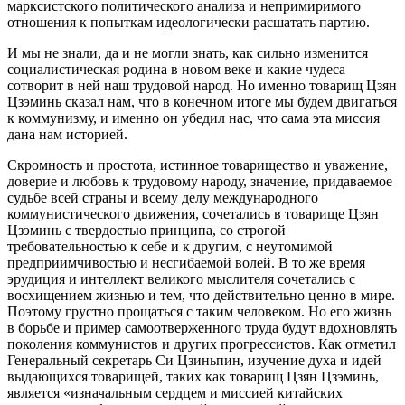
марксистского политического анализа и непримиримого
отношения к попыткам идеологически расшатать партию.
И мы не знали, да и не могли знать, как сильно изменится
социалистическая родина в новом веке и какие чудеса
сотворит в ней наш трудовой народ. Но именно товарищ Цзян
Цзэминь сказал нам, что в конечном итоге мы будем двигаться
к коммунизму, и именно он убедил нас, что сама эта миссия
дана нам историей.
Скромность и простота, истинное товарищество и уважение,
доверие и любовь к трудовому народу, значение, придаваемое
судьбе всей страны и всему делу международного
коммунистического движения, сочетались в товарище Цзян
Цзэминь с твердостью принципа, со строгой
требовательностью к себе и к другим, с неутомимой
предприимчивостью и несгибаемой волей. В то же время
эрудиция и интеллект великого мыслителя сочетались с
восхищением жизнью и тем, что действительно ценно в мире.
Поэтому грустно прощаться с таким человеком. Но его жизнь
в борьбе и пример самоотверженного труда будут вдохновлять
поколения коммунистов и других прогрессистов. Как отметил
Генеральный секретарь Си Цзиньпин, изучение духа и идей
выдающихся товарищей, таких как товарищ Цзян Цзэминь,
является «изначальным сердцем и миссией китайских