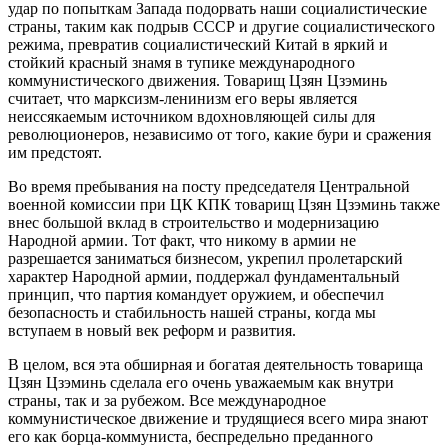
удар по попыткам Запада подорвать наши социалистические
страны, таким как подрыв СССР и другие социалистического
режима, превратив социалистический Китай в яркий и
стойкий красный знамя в тупике международного
коммунистического движения. Товарищ Цзян Цзэминь
считает, что марксизм-ленинизм его веры является
неиссякаемым источником вдохновляющей силы для
революционеров, независимо от того, какие бури и сражения
им предстоят.
Во время пребывания на посту председателя Центральной
военной комиссии при ЦК КПК товарищ Цзян Цзэминь также
внес большой вклад в строительство и модернизацию
Народной армии. Тот факт, что никому в армии не
разрешается заниматься бизнесом, укрепил пролетарский
характер Народной армии, поддержал фундаментальный
принцип, что партия командует оружием, и обеспечил
безопасность и стабильность нашей страны, когда мы
вступаем в новый век реформ и развития.
В целом, вся эта обширная и богатая деятельность товарища
Цзян Цзэминь сделала его очень уважаемым как внутри
страны, так и за рубежом. Все международное
коммунистическое движение и трудящиеся всего мира знают
его как борца-коммуниста, беспредельно преданного