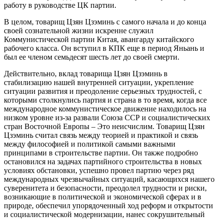
работу в руководстве ЦК партии.
В целом, товарищ Цзян Цзэминь с самого начала и до конца
своей сознательной жизни искренне служил
Коммунистической партии Китая, авангарду китайского
рабочего класса. Он вступил в КПК еще в период Яньань и
был ее членом семьдесят шесть лет до своей смерти.
Действительно, вклад товарища Цзян Цзэминь в
стабилизацию нашей внутренней ситуации, укрепление
ситуации развития и преодоление серьезных трудностей, с
которыми столкнулись партия и страна в то время, когда все
международное коммунистическое движение находилось на
низком уровне из-за развали Союза ССР и социалистических
стран Восточной Европы – Это неисчислим. Товарищ Цзян
Цзэминь считал связь между теорией и практикой и связь
между философией и политикой самыми важными
принципами в строительстве партии. Он также подробно
остановился на задачах партийного строительства в новых
условиях обстановки, успешно провел партию через ряд
международных чрезвычайных ситуаций, касающихся нашего
суверенитета и безопасности, преодолел трудности и риски,
возникающие в политической и экономической сферах и в
природе, обеспечил упорядоченный ход реформ и открытости
и социалистической модернизации, нанес сокрушительный