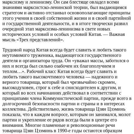
марксизму и ленинизму. Он сам блестяще овладел всеми
знаниями марксистско-ленинской теории, был выдающимся
стратегом и активно отстаивал основополагающие принципы
этого учения в своей собственной жизни и в своей партийной
и государственной деятельности, и в итоге творчески развил
очередной этап марксизма-ленинизма в свете новых
исторических условий и особых условий Китая. — Важная
мысль «Трех представлений».
Трудовой народ Китая всегда будет славить и любить такого
неутомимого труженика, выдающегося государственного
деятеля и организатора труда. Он «уважал массы, заботился о
них и всегда был сильно озабочен их благополучием и
теплом…». Рабочий класс Китая всегда будет славить и
любить такого высокочтимого человека — надежного и
верного товарища, который был чрезвычайно скромен,
высокодуховен, строг к себе и снисходителен к другим, и
который во всех начинаниях действовал в соответствии с
принципами члена Коммунистической партии, прежде всего в
долгосрочной безопасности партии и страны и в интересах
коллектива. Действительно, жизнь товарища Цзян Цзэминь
показала, что в каждом вопросе, которым он занимался, молот
партии и укрепление ее рядов всегда были в центре его
внимания. Многие пламенные и революционные речи
товарища Цзян Цзэминь в 1990-е годы остаются образцом