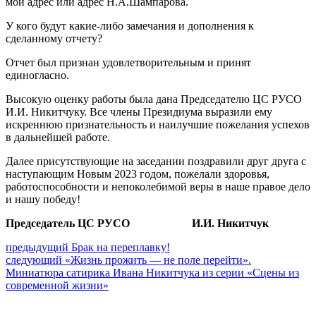
мой адрес или адрес Н.А.Шампарова.
У кого будут какие-либо замечания и дополнения к
сделанному отчету?
Отчет был признан удовлетворительным и принят
единогласно.
Высокую оценку работы была дана Председателю ЦС РУСО
И.И. Никитчуку. Все члены Президиума выразили ему
искреннюю признательность и наилучшие пожелания успехов
в дальнейшей работе.
Далее присутствующие на заседании поздравили друг друга с
наступающим Новым 2023 годом, пожелали здоровья,
работоспособности и непоколебимой веры в наше правое дело
и нашу победу!
Председатель ЦС РУСО И.И. Никитчук
Навигация
Предыдущий
предыдущий
Брак на переплавку!
Следующее
пост:
следующий
«Жизнь прожить — не поле перейти».
по
сообщение:
Миниатюра сатирика Ивана Никитчука из серии «Сцены из
записям
современной жизни»
Сайт Коммунистической партии Российской