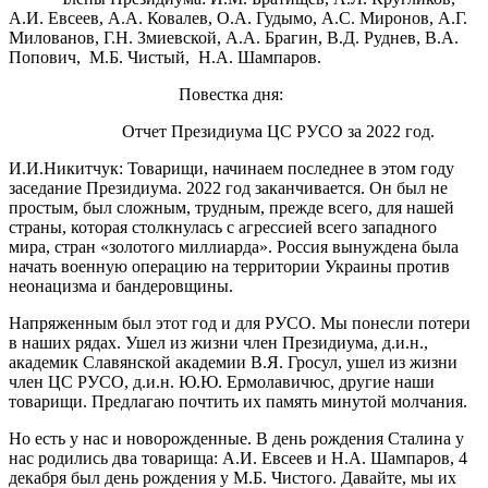
А.И. Евсеев, А.А. Ковалев, О.А. Гудымо, А.С. Миронов, А.Г.
Милованов, Г.Н. Змиевской, А.А. Брагин, В.Д. Руднев, В.А.
Попович, М.Б. Чистый, Н.А. Шампаров.
Повестка дня:
Отчет Президиума ЦС РУСО за 2022 год.
И.И.Никитчук: Товарищи, начинаем последнее в этом году
заседание Президиума. 2022 год заканчивается. Он был не
простым, был сложным, трудным, прежде всего, для нашей
страны, которая столкнулась с агрессией всего западного
мира, стран «золотого миллиарда». Россия вынуждена была
начать военную операцию на территории Украины против
неонацизма и бандеровщины.
Напряженным был этот год и для РУСО. Мы понесли потери
в наших рядах. Ушел из жизни член Президиума, д.и.н.,
академик Славянской академии В.Я. Гросул, ушел из жизни
член ЦС РУСО, д.и.н. Ю.Ю. Ермолавичюс, другие наши
товарищи. Предлагаю почтить их память минутой молчания.
Но есть у нас и новорожденные. В день рождения Сталина у
нас родились два товарища: А.И. Евсеев и Н.А. Шампаров, 4
декабря был день рождения у М.Б. Чистого. Давайте, мы их