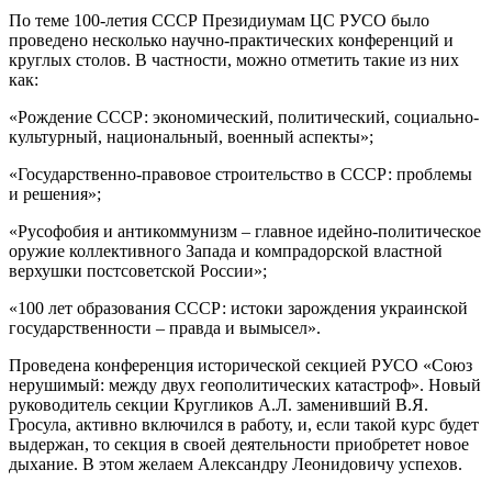
По теме 100-летия СССР Президиумам ЦС РУСО было
проведено несколько научно-практических конференций и
круглых столов. В частности, можно отметить такие из них
как:
«Рождение СССР: экономический, политический, социально-
культурный, национальный, военный аспекты»;
«Государственно-правовое строительство в СССР: проблемы
и решения»;
«Русофобия и антикоммунизм – главное идейно-политическое
оружие коллективного Запада и компрадорской властной
верхушки постсоветской России»;
«100 лет образования СССР: истоки зарождения украинской
государственности – правда и вымысел».
Проведена конференция исторической секцией РУСО «Союз
нерушимый: между двух геополитических катастроф». Новый
руководитель секции Кругликов А.Л. заменивший В.Я.
Гросула, активно включился в работу, и, если такой курс будет
выдержан, то секция в своей деятельности приобретет новое
дыхание. В этом желаем Александру Леонидовичу успехов.