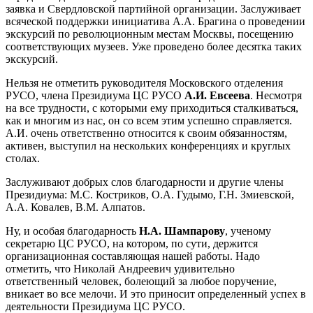
заявка и Свердловской партийной организации. Заслуживает
всяческой поддержки инициатива А.А. Брагина о проведении
экскурсий по революционным местам Москвы, посещению
соответствующих музеев. Уже проведено более десятка таких
экскурсий.
Нельзя не отметить руководителя Московского отделения
РУСО, члена Президиума ЦС РУСО
А.И. Евсеева
. Несмотря
на все трудности, с которыми ему приходиться сталкиваться,
как и многим из нас, он со всем этим успешно справляется.
А.И. очень ответственно относится к своим обязанностям,
активен, выступил на нескольких конференциях и круглых
столах.
Заслуживают добрых слов благодарности и другие члены
Президиума: М.С. Костриков, О.А. Гудымо, Г.Н. Змиевской,
А.А. Ковалев, В.М. Алпатов.
Ну, и особая благодарность
Н.А. Шампарову
, ученому
секретарю ЦС РУСО, на котором, по сути, держится
организационная составляющая нашей работы. Надо
отметить, что Николай Андреевич удивительно
ответственный человек, болеющий за любое поручение,
вникает во все мелочи. И это приносит определенный успех в
деятельности Президиума ЦС РУСО.