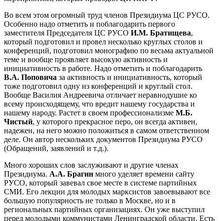
Во всем этом огромный труд членов Президиума ЦС РУСО.
Особенно надо отметить и поблагодарить первого
заместителя Председателя ЦС РУСО
И.М. Братищева
,
который подготовил и провел несколько круглых столов и
конференций, подготовил монографию по весьма актуальной
теме и вообще проявляет высокую активность и
инициативность в работе. Надо отметить и поблагодарить
В.А. Поповича
за активность и инициативность, который
тоже подготовил одну из конференций и круглый стол.
Вообще Василия Андреевича отличает неравнодушие ко
всему происходящему, что вредит нашему государства и
нашему народу. Растет в своем профессионализме
М.Б.
Чистый
, у которого прекрасное перо, он всегда активен,
надежен, на него можно положиться в самом ответственном
деле. Он автор нескольких документов Президиума РУСО
(Обращений, заявлений и т.д.).
Много хороших слов заслуживают и другие членах
Президиума.
А.А. Брагин
много уделяет времени сайту
РУСО, который завевал свое месте в системе партийных
СМИ. Его лекции для молодых марксистов завоевывают все
большую популярность не только в Москве, но и в
региональных партийных организациях. Он уже выступил
перед молодыми коммунистами Ленинградской области. Есть