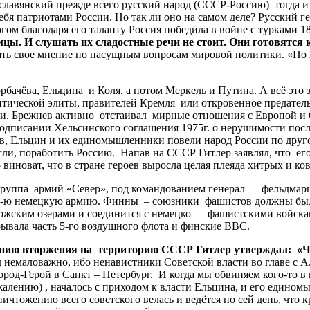
вянский прежде всего русский народ (СССР-Россию) тогда и 
я патриотами России. Но так ли оно на самом деле? Русский г
огом благодаря его таланту Россия победила в войне с турками 1
мцы. И слушать их сладостные речи не стоит. Они готовятся к
вать свое мнение по насущным вопросам мировой политики. «По
ачёва, Ельцина и Коля, а потом Меркель и Путина. А всё это з
итической элиты, правителей Кремля или откровенное предател
ии. Брежнев активно отстаивал мирные отношения с Европой и
одписании Хельсинского соглашения 1975г. о нерушимости пос
ёв, Ельцин и их единомышленники повели народ России по дру
ли, поработить Россию. Напав на СССР Гитлер заявлял, что его
 виноват, что в стране героев выросла целая плеяда хитрых и к
уппа армий «Север», под командованием генерал — фельдмарша
а 16-ю немецкую армию. Финны – союзники фашистов должны бы
ожским озерами и соединится с немецко — фашистскими войска
ывала часть 5-го воздушного флота и финские ВВС.
ию вторжения на территорию СССР Гитлер утверждал: «Чере
яд немаловажно, ибо ненавистники Советской власти во главе с 
од-Герой в Санкт – Петербург. И когда мы обвиняем кого-то в
ожалению) , началось с приходом к власти Ельцина, и его един
уничтожению всего советского велась и ведётся по сей день, что