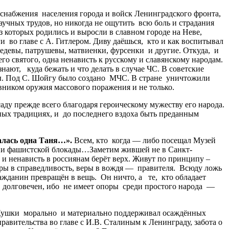
снабжения населения города и войск Ленинградского фронта,
аучных трудов, но никогда не ощутить всю боль и страдания
з которых родились и выросли в славном городе на Неве,
ги во главе с А. Гитлером. Диву даёшься, кто и как воспитывал
едевы, патрушевы, матвиенки, фурсенки и другие. Откуда, и
го святого, одна ненависть к русскому и славянскому народам.
нают, куда бежать и что делать в случае ЧС. В советские
ны. Под С. Шойгу было создано МЧС. В стране уничтожили
вником оружия массового поражения и не только.
у прежде всего благодаря героическому мужеству его народа.
ных традициях, и до последнего вздоха быть преданным
алась одна Таня…».
Всем, кто когда — либо посещал Музей
 дни фашистской блокады…Заметим жившей не в Санкт-
 и ненависть в россиянам берёт верх. Живут по принципу –
веры в справедливость, веры в вождя — правителя. Всюду ложь
ажданин превращён в вещь. Он ничто, а те, кто обладает
 долговечен, ибо не имеет опоры среди простого народа —
 Кушки морально и материально поддерживал осаждённых
авительства во главе с И.В. Сталиным к Ленинграду, забота о