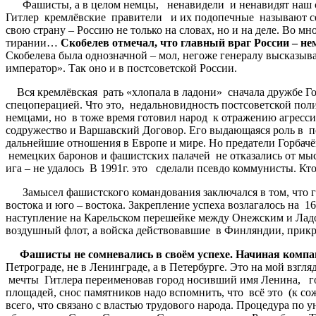
Фашисты, а в целом немцы, ненавидели и ненавидят наш сла
Гитлер кремлёвские правители и их подопечные называют себ
свою страну – Россию не только на словах, но и на деле. Во мн
тирании…
Скобелев отмечал, что главный враг России – не
Скобелева была однозначной – мол, негоже генералу высказы
император». Так оно и в постсоветской России.
Вся кремлёвская рать «хлопала в ладони» сначала дружбе Горб
спецоперацией. Что это, недальновидность постсоветской пол
немцами, но в тоже время готовил народ к отражению агресс
содружество и Варшавский Договор. Его выдающаяся роль в п
дальнейшие отношения в Европе и мире. Но предатели Горбач
немецких баронов и фашистских палачей не отказались от мыс
ига – не удалось В 1991г. это сделали псевдо коммунисты. Кто
Замысел фашистского командования заключался в том, что гр
востока и юго – востока. Закрепление успеха возлагалось н
наступление на Карельском перешейке между Онежским и Лад
воздушный флот, а войска действовавшие в Финляндии, прикр
Фашисты не сомневались в своём успехе. Начиная компан
Петрограде, не в Ленинграде, а в Петербурге. Это на мой взгл
мечты Гитлера переименовав город носивший имя Ленина, гор
площадей, снос памятников надо вспомнить, что всё это (к с
всего, что связано с властью трудового народа. Процедура по 