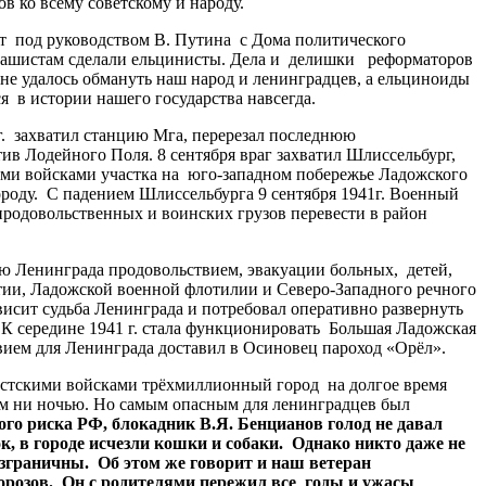
в ко всему советскому и народу.
т под руководством В. Путина с Дома политического
 фашистам сделали ельцинисты. Дела и делишки реформаторов
е удалось обмануть наш народ и ленинградцев, а ельциноиды
в истории нашего государства навсегда.
г. захватил станцию Мга, перерезал последнюю
 Лодейного Поля. 8 сентября враг захватил Шлиссельбург,
ми войсками участка на юго-западном побережье Ладожского
ороду. С падением Шлиссельбурга 9 сентября 1941г. Военный
родовольственных и воинских грузов перевести в район
 Ленинграда продовольствием, эвакуации больных, детей,
тии, Ладожской военной флотилии и Северо-Западного речного
висит судьба Ленинграда и потребовал оперативно развернуть
 К середине 1941 г. стала функционировать Большая Ладожская
вием для Ленинграда доставил в Осиновец пароход «Орёл».
истскими войсками трёхмиллионный город на долгое время
ем ни ночью. Но самым опасным для ленинградцев был
го риска РФ, блокадник В.Я. Бенцианов голод не давал
к, в городе исчезли кошки и собаки. Однако никто даже не
езграничны. Об этом же говорит и наш ветеран
 Морозов. Он с родителями пережил все годы и ужасы