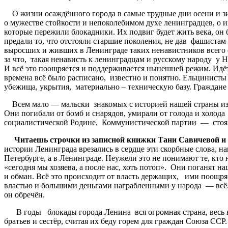
О жизни осаждённого города в самые трудные дни осени и зим
о мужестве стойкости и непоколебимом духе ленинградцев, о 
которые пережили блокадники. Их подвиг будет жить века, он б
предали то, что отстояли старшие поколения, не дав фашистам 
выросших и живших в Ленинграде таких ненавистников всего с
за что, такая ненависть к ленинградцам и русскому народу у Н
И всё это поощряется и поддерживается нынешней режим. Идёт 
времена всё было расписано, известно и понятно. Ельцинис
убежища, укрытия, материально – техническую базу. Граждане 
Всем мало — мальски знакомых с историей нашей страны извес
Они погибали от бомб и снарядов, умирали от голода и холод
социалистической Родине, Коммунистической партии — стоял
Читаешь строчки из записной книжки Тани Савичевой и с
истории Ленинграда врезались в сердце эти скорбные слова,
Петербурге, а в Ленинграде. Неужели это не понимают те, кто
«сегодня мы хозяева, а после нас, хоть потоп». Они поганят
и обман. Всё это происходит от власть держащих, ими поощря
властью и большими деньгами награбленными у народа — всё
он обречён.
В годы блокады города Ленина вся огромная страна, весь н
братьев и сестёр, считая их беду горем для граждан Союза СС