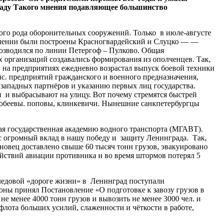
граду Такого мнения подавляющее большинство
ного рода оборонительных сооружений. Только в июле-августе
влении были построены Красногвардейский и Слуцко — —
озводился по линии Петергоф – Пулково. Общая
 организаций создавались формирования из ополченцев. Так,
и, на предприятиях ежедневно возрастал выпуск боевой техники
с. предприятий гражданского и военного предназначения,
западных партнёров и указанию первых лиц государства.
и и выбрасывают на улицу. Вот почему стремятся быстрей
кобеевы. поповы, клинкевичи. Нынешние санкпетербургцы
ая государственная академию водного транспорта (МГАВТ).
с огромный вклад в нашу победу и защиту Ленинграда. Так,
новец доставлено свыше 60 тысяч тонн грузов, эвакуировано
ействий авиации противника и во время штормов потерял 5
 ледовой «дороге жизни» в Ленинград поступали
оны принял Постановление «О подготовке к завозу грузов в
е менее 4000 тонн грузов и вывозить не менее 3000 чел. и
лота больших усилий, слаженности и чёткости в работе,