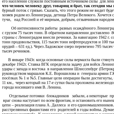
его населении служили постоянным источником силы для ленинг
что человек человеку друг, товарищ и брат, так сегодня м
бурный поток с грязью. Сказать, что этого режим не видит буд
хозяев родом из Ленинграда, детища Петра Великого. Хочется 
тучи, над Россией и её мирным, добрым, отзывчивым народом
Об интенсивности работы разных осаждённого Ленинграда с
с грузом 75 тысяч тонн. В обратном направлении доставлено 
страны с Ленинградом внесли речники. За навигацию 1942 г. с
тонн продовольствия, 115 тысяч тонн нефтепродуктов и 100 ты
орудий – 631 ед.). Через Ладожское озеро перевезено 795 тысяч
тысяч речников.
В январе 1943г. когда основные силы вермахта были стянуты
декабре 1942г. Ставка ВГК определила задачу для войск Лен
удары с запада и востока в направлении Шлиссенбург (Петрок
руководством маршалов К.Е. Ворошилова и генерала армии Г.К.
посёлках № 1 и №5. Главные цели операции были достигнуты, 
11 км., через который на 17-е сутки была проложена железно
города носившего имя В. Ленина.
Отдельные потомки блокадников забыли, а некоторые предал
враг снова наступает по всем фронтам, и остановить его ныне
цепи – реализация плана А. Даллеса и его единомышленников.
расстрелянных фашистами его родителей в годы войны. Думает