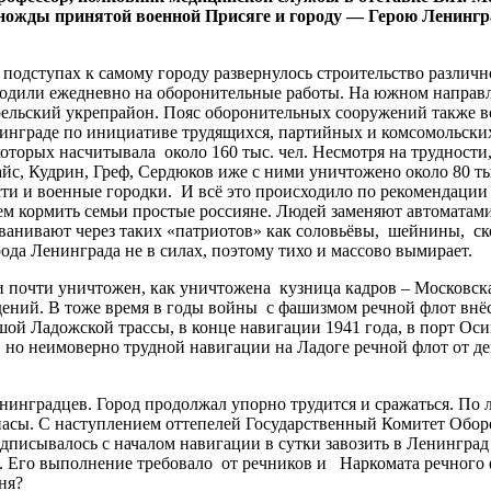
диножды принятой военной Присяге и городу — Герою Ленин
 подступах к самому городу развернулось строительство различ
ыходили ежедневно на оборонительные работы. На южном напра
рельский укрепрайон. Пояс оборонительных сооружений также в
инграде по инициативе трудящихся, партийных и комсомольских
которых насчитывала около 160 тыс. чел. Несмотря на трудност
йс, Кудрин, Греф, Сердюков иже с ними уничтожено около 80 ты
ти и военные городки. И всё это происходило по рекомендации 
чем кормить семьи простые россияне. Людей заменяют автоматам
анивают через таких «патриотов» как соловьёвы, шейнины, с
да Ленинграда не в силах, поэтому тихо и массово вымирает.
 почти уничтожен, как уничтожена кузница кадров – Московск
дений. В тоже время в годы войны с фашизмом речной флот внё
ой Ладожской трассы, в конце навигации 1941 года, в порт Оси
, но неимоверно трудной навигации на Ладоге речной флот от д
нинградцев. Город продолжал упорно трудится и сражаться. По
пасы. С наступлением оттепелей Государственный Комитет Обор
писывалось с началом навигации в сутки завозить в Ленинград н
 Его выполнение требовало от речников и Наркомата речного ф
дня?