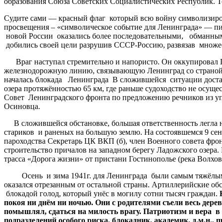
образования Союза Советских Социалистических Республик. Тол
Судите сами — красный флаг который всю войну символизиро
просвещения – «символическое событие для Ленинграда» — пи
новой России оказались более последовательными, обманными
добились своей цели разрушив СССР-Россию, развязав множес
Враг наступал стремительно и напористо. Он оккупировал При
железнодорожную линию, связывающую Ленинград со страной. 
началась блокада Ленинграда В сложившейся ситуации достав
озера протяжённостью 65 км, где раньше судоходство не осущ
Совет Ленинградского фронта по предложению речников из упр
Осиновца.
В сложившейся обстановке, большая ответственность легла 
стариков и раненых на большую землю. На состоявшемся 9 се
пароходства Секретарь ЦК ВКП (б), член Военного совета фрон
строительство причалов на западном берегу Ладожского озера
трасса «Дорога жизни» от пристани Гостинополье (река Волхо
Осень и зима 1941г. для Ленинграда были самым тяжёлы
оказался отрезанным от остальной страны. Артиллерийские об
блокадой голод, который унёс в могилу сотни тысяч граждан.
покоя ни днём ни ночью. Они с родителями съели весь дере
помышлял, сдаться на милость врагу. Патриотизм и вера в
подразделений особого риска, блокадник, академик, д.м.н.