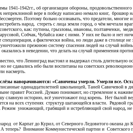
ы 1941-1942гг., об организации обороны, продовольственного 
их непреклонной вере в победу написано немало книг, брошюр н
ессмертен. Поэтому больно осознавать, что предатели, многие и
истребить народ, стереть с лица земли город, о чём мечтали вра
оветского, как: путины, грызловы, ивановы, полтавченки, медв
арусовой, Собчак, Чубайса иже с ними. У них не было и нет ниче
спецоперация, а фактически война, но люди даже в столице не з
ты уничтожили прежнюю систему спасения людей на случай вой
оказались в неведении, что делать на случай применения проти
тно, что Ленинград выстоял и выдержал столь длительную осад
а но не сдавались ибо были воспитаны на советских революцион
и насмерть.
лёзы наворачиваются: «Савичевы умерли. Умерли все. Ост
 написанные одинадцатилетней школьницей, Таней Савичевой в
 ныне правит Россией. Думаю понимают, но стремление к наживе
 нашу славную историю, всё уничтожают под корень. Нет былой 
ется на всех ступенях структур шатающейся власти. Рядовой гр
. Режим унижающий, грабящий и истребляющий свой народ, не
арод от Карпат до Курил, от Северного Ледовитого океана до
Р. А теперь? Внимание Коммунистической партии и Советского пр