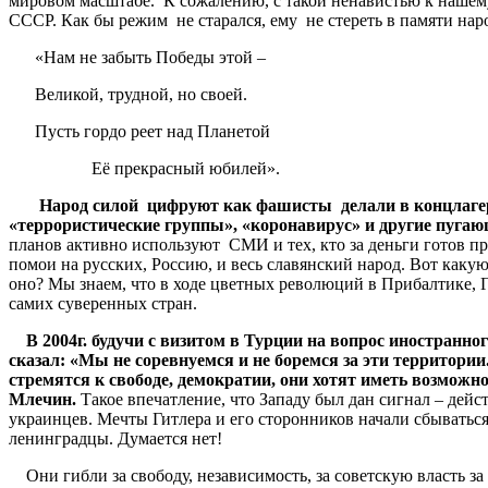
мировом масштабе. К сожалению, с такой ненавистью к нашем
СССР. Как бы режим не старался, ему не стереть в памяти на
«Нам не забыть Победы этой –
Великой, трудной, но своей.
Пусть гордо реет над Планетой
Её прекрасный юбилей».
Народ силой цифруют как фашисты делали в концлагерях
«террористические группы», «коронавирус» и другие пугаю
планов активно используют СМИ и тех, кто за деньги готов пр
помои на русских, Россию, и весь славянский народ. Вот как
оно? Мы знаем, что в ходе цветных революций в Прибалтике, Г
самих суверенных стран.
В 2004г. будучи с визитом в Турции на вопрос иностран
сказал: «Мы не соревнуемся и не боремся за эти территор
стремятся к свободе, демократии, они хотят иметь возможн
Млечин.
Такое впечатление, что Западу был дан сигнал – дей
украинцев. Мечты Гитлера и его сторонников начали сбываться
ленинградцы. Думается нет!
Они гибли за свободу, независимость, за советскую власть за