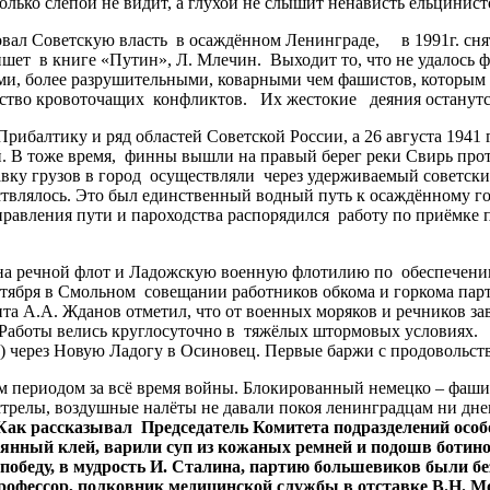
ько слепой не видит, а глухой не слышит ненависть ельцинисто
вал Советскую власть в осаждённом Ленинграде, в 1991г. сня
шет в книге «Путин», Л. Млечин. Выходит то, что не удалось
, более разрушительными, коварными чем фашистов, которым н
тво кровоточащих конфликтов. Их жестокие деяния останутся 
балтику и ряд областей Советской России, а 26 августа 1941 
В тоже время, финны вышли на правый берег реки Свирь против
ку грузов в город осуществляли через удерживаемый советски
ествлялось. Это был единственный водный путь к осаждённому г
авления пути и пароходства распорядился работу по приёмке п
на речной флот и Ладожскую военную флотилию по обеспечению
нтября в Смольном совещании работников обкома и горкома пар
та А.А. Жданов отметил, что от военных моряков и речников за
. Работы велись круглосуточно в тяжёлых штормовых условиях.
в) через Новую Ладогу в Осиновец. Первые баржи с продовольст
м периодом за всё время войны. Блокированный немецко – фаш
стрелы, воздушные налёты не давали покоя ленинградцам ни дн
Как рассказывал Председатель Комитета подразделений особо
вянный клей, варили суп из кожаных ремней и подошв ботино
 победу, в мудрость И. Сталина, партию большевиков были б
, профессор, полковник медицинской службы в отставке В.Н.