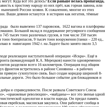
 могут. Куда всё это делось?
Если раньше велась пропаганда,
висть к простому народу из них прёт, как горная лавина, или
 в нынешней России хозяин. К сожалению, многие из этих
ссии. Ваши деяния останутся в историю как негатив, тёмные
ада было вывезено 137 паровозов, 1622 вагона и платформы
втомашин. Большой вклад в поддержание регулярного сообщения
 745 тысяч тонн различных грузов, в том числе 350 тысяч
 тонн боеприпасов, 9 тысяч тонн вооружения (танки – 220 ед.,
олько в навигацию 1942 г. на Ладоге было занято около 3,5
ходе реализации наступательной операции «Искра». Ещё в
 фронта (командующий К.А. Мерецков) нанести одновременно
ронтов разделяли всего 16 километров. Операция под общим
вух фронтом встретились в районе Синявина – в рабочих
ли прямую сухопутную связь. Был создан коридор шириной 8-
ильные дороги. Это было большое событие для блокадников и
обра и справедливости. После развала Советского Союза
оз», «оранжевые революции», «майданы»» все это звенья одной
нистической идеологии и власти народа. Он предал память
ая еврейская, масонская закулиса. Они работают сообща в