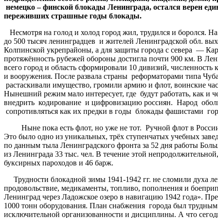
немецко – финской блокады Ленинграда, остался верен е
переживших страшные годы блокады.
Несмотря на голод и холод город жил, трудился и боролся. На
до 500 тысяч ленинградцев и жителей Ленинградской обл. в
Колпинской укрепрайоны, а для защиты города с севера — Ка
протяжённость рубежей обороны достигла почти 900 км. В Лен
всего город и область сформировали 10 дивизий, численность 
и вооружения. После развала страны реформаторами типа Чуба
растаскивали имущество, громили армию и флот, воинские час
Нынешний режим мало интересует, где будут работать, как и 
внедрить кодирование и цифровизацию россиян. Народ оболв
сопротивляться как их предки в годы блокады фашистами горо
Ныне пока есть флот, но уже не тот. Ручной флот в России
Это было одно из уникальных, трёх ступенчатых учебных заве
по данным тыла Ленинградского фронта за 52 дня работы Больш
из Ленинграда 33 тыс. чел. В течение этой непродолжительной
буксирных пароходов и 46 барж.
Трудности блокадной зимы 1941-1942 гг. не сломили духа ле
продовольствие, медикаменты, топливо, пополнения и боепри
Ленинград через Ладожское озеро в навигацию 1942 года». Пред
1000 тонн оборудования. План снабжения города был трудным.
исключительной организованности и дисциплины. А что сего