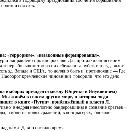
едились в годовщину празднования 100 летия образования
т один из поэтов:
а: «терроризм», «незаконные формирования»,
тур и направлено против россиян Для проталкивания своим
 теперь большинство из них сбежали за рубеж и оттуда льют
 есть яд Запада и США, то должно быть и противоядие — Где
. Наоборот кремлевские чиновники говорили, что это дело
ьба на выборах президента между Ющенко и Януковичем) —
. Мы живём в совсем другом мире, в котором люди
– пишет в книге «Путин», приближённый к власти Л.
активно внедряя идеологию бандеровшины в сознание братьев –
ды, гибли на полях сражений, в концлагерях, блокаде –
над нами. Давно настало время: