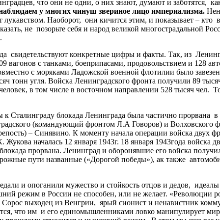
радцев, что они не одни, о них знают, думают и заботятся, как
ы наблюдаем у многих чинуш звериное лицо империализма.
Нена
ет лукавством. Наоборот, они кичится этим, и показывает – кто
сказать, не позорьте себя и народ великой многострадальной Ро
.
видетельствуют конкретные цифры и факты. Так, из Ленингр
809 вагонов с танками, боеприпасами, продовольствием и 128 а
овместно с моряками Ладожской военной флотилии было завезено
сяч тонн угля. Войска Ленинградского фронта получили 89 тысяч
 человек, в том числе в восточном направлении 528 тысяч чел. Т
 к Сталинграду блокада Ленинграда была частично прорвана в 
инградского (командующий фронтом Л.А Говоров) и Волховского
репость) – Синявино. К моменту начала операции войска двух ф
 Жукова началась 12 января 1943г. 18 января 1943года войска д
блокада прорвана. Ленинград и оборонявшие его войска получи
дорожные пути названные («Дорогой победы»), ак также автомоб
и и опоганили мужество и стойкость отцов и дедов, идеалы д
шний режим в России не способен, или не желает. «Революции р
 Сорос выходец из Венгрии, ярый сионист и ненавистник комму
ся, что им и его единомышленниками ловко манипулирует миров