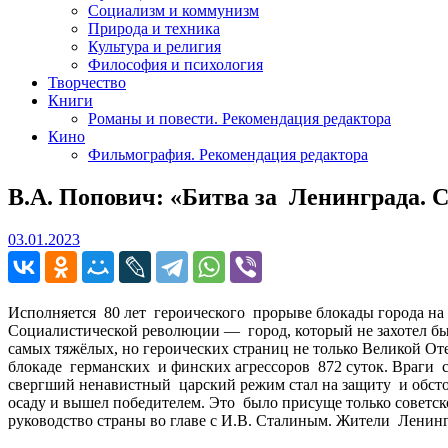
Социализм и коммунизм
Природа и техника
Культура и религия
Философия и психология
Творчество
Книги
Романы и повести. Рекомендация редактора
Кино
Фильмография. Рекомендация редактора
В.А. Попович: «Битва за Ленинграда. 
03.01.2023
03.01.2023
Исполняется 80 лет героического прорыве блокады города на 
Социалистической революции — город, который не захотел быть
самых тяжёлых, но героических страниц не только Великой Оте
блокаде германских и финских агрессоров 872 суток. Враги 
свергший ненавистный царский режим стал на защиту и обсто
осаду и вышел победителем. Это было присуще только советск
руководство страны во главе с И.В. Сталиным. Жители Ленинг