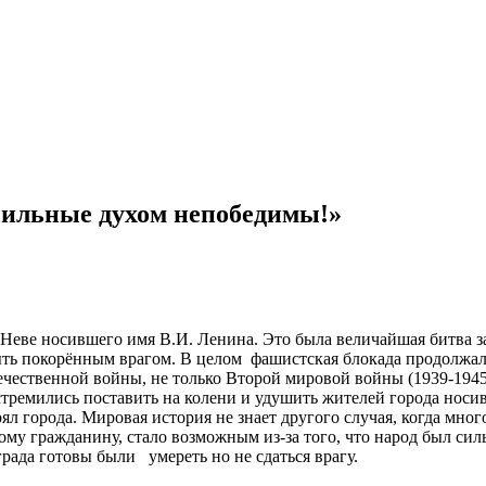
Сильные духом непобедимы!»
Неве носившего имя В.И. Ленина. Это была величайшая битва з
 покорённым врагом. В целом фашистская блокада продолжалась 
чественной войны, не только Второй мировой войны (1939-1945г
стремились поставить на колени и удушить жителей города нос
ял города. Мировая история не знает другого случая, когда мн
ому гражданину, стало возможным из-за того, что народ был си
рада готовы были умереть но не сдаться врагу.