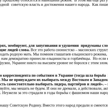
у прошлому относится и нынешний режим. В этом мы еще раз уб
родной советскую власть и достижения нашего народа. Как пише
, зомбируют, для запугивания и удушения придуманы слов
щие людей слова.
Все это работа сионистско – масонских струк
одать родную мать. Мы помним глашатаев ельцинского режима, а
ую нам демократию принесли ельцинисты и горбачёвцы. Но если
рузии, Украине никто на высшем уровне не боролся с этим злом
ного корреспондента по событиям в Украине (тогда шла бор
ии. Мы не принуждаем их выбирать между Востоком и Западом
ость самостоятельно выбирать лидера, партнёров и людей». 
ствуйте, мы мешать не будем. И они не дремали, а действовали, 
. Неужели за это страдали в годы борьбы с фашизмом наши наро
 нашу Советскую Родину. Вместо этого народ предали и смеются 