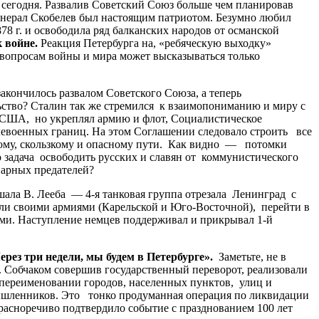
сегодня. Развалив Советский Союз больше чем планировав
енерал Скобелев был настоящим патриотом. Безумно любил
878 г. и освободила ряд балканских народов от османской
 войне.
Реакция Петербурга на, «ребяческую выходку»
 вопросам войны и мира может высказываться только
акончилось развалом Советского Союза, а теперь
ьство? Сталин так же стремился к взаимопониманию и миру с
 США, но укреплял армию и флот, Социалистическое
левоенных границ. На этом Соглашении следовало строить все
гому, скользкому и опасному пути. Как видно — потомки
 задача освободить русских и славян от коммунистического
оварных предателей?
ла В. Лееба — 4-я танковая группа отрезала Ленинград с
ли своими армиями (Карельской и Юго-Восточной), перейти в
ми. Наступление немцев поддерживал и прикрывал 1-й
з три недели, мы будем в Петербурге».
Заметьте, не в
А. Собчаком совершив государственный переворот, реализовали
 переименовании городов, населенных пунктов, улиц и
омышленников. Это тонко продуманная операция по ликвидации
 красноречиво подтвердило событие с празднованием 100 лет