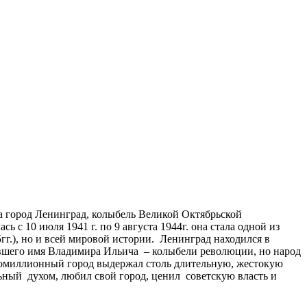
а город Ленинград, колыбель Великой Октябрьской
с 10 июля 1941 г. по 9 августа 1944г. она стала одной из
г.), но и всей мировой истории. Ленинград находился в
ившего имя Владимира Ильича – колыбели революции, но народ
огомиллионный город выдержал столь длительную, жестокую
льный духом, любил свой город, ценил советскую власть и