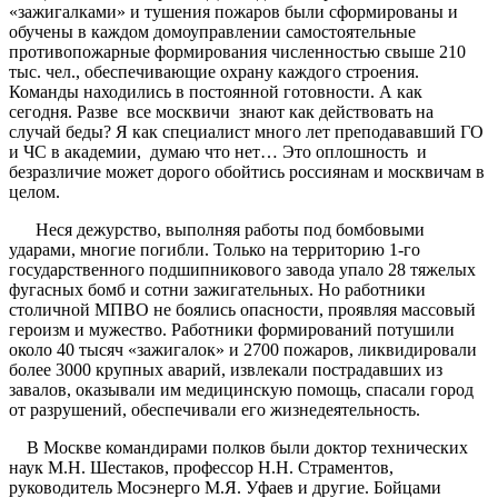
«зажигалками» и тушения пожаров были сформированы и
обучены в каждом домоуправлении самостоятельные
противопожарные формирования численностью свыше 210
тыс. чел., обеспечивающие охрану каждого строения.
Команды находились в постоянной готовности. А как
сегодня. Разве все москвичи знают как действовать на
случай беды? Я как специалист много лет преподававший ГО
и ЧС в академии, думаю что нет… Это оплошность и
безразличие может дорого обойтись россиянам и москвичам в
целом.
Неся дежурство, выполняя работы под бомбовыми
ударами, многие погибли. Только на территорию 1-го
государственного подшипникового завода упало 28 тяжелых
фугасных бомб и сотни зажигательных. Но работники
столичной МПВО не боялись опасности, проявляя массовый
героизм и мужество. Работники формирований потушили
около 40 тысяч «зажигалок» и 2700 пожаров, ликвидировали
более 3000 крупных аварий, извлекали пострадавших из
завалов, оказывали им медицинскую помощь, спасали город
от разрушений, обеспечивали его жизнедеятельность.
В Москве командирами полков были доктор технических
наук М.Н. Шестаков, профессор Н.Н. Страментов,
руководитель Мосэнерго М.Я. Уфаев и другие. Бойцами