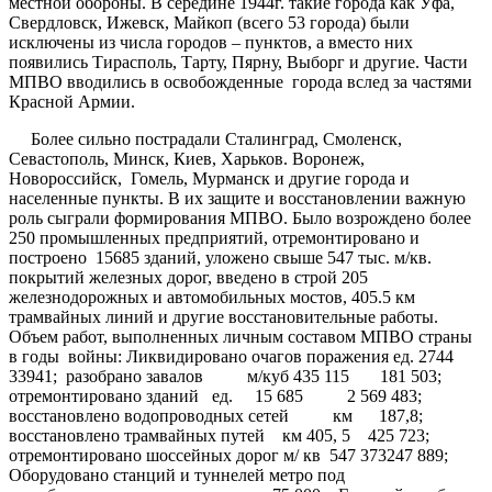
местной обороны. В середине 1944г. такие города как Уфа,
Свердловск, Ижевск, Майкоп (всего 53 города) были
исключены из числа городов – пунктов, а вместо них
появились Тирасполь, Тарту, Пярну, Выборг и другие. Части
МПВО вводились в освобожденные города вслед за частями
Красной Армии.
Более сильно пострадали Сталинград, Смоленск,
Севастополь, Минск, Киев, Харьков. Воронеж,
Новороссийск, Гомель, Мурманск и другие города и
населенные пункты. В их защите и восстановлении важную
роль сыграли формирования МПВО. Было возрождено более
250 промышленных предприятий, отремонтировано и
построено 15685 зданий, уложено свыше 547 тыс. м/кв.
покрытий железных дорог, введено в строй 205
железнодорожных и автомобильных мостов, 405.5 км
трамвайных линий и другие восстановительные работы.
Объем работ, выполненных личным составом МПВО страны
в годы войны: Ликвидировано очагов поражения ед. 2744
33941; разобрано завалов м/куб 435 115 181 503;
отремонтировано зданий ед. 15 685 2 569 483;
восстановлено водопроводных сетей км 187,8;
восстановлено трамвайных путей км 405, 5 425 723;
отремонтировано шоссейных дорог м/ кв 547 373247 889;
Оборудовано станций и туннелей метро под