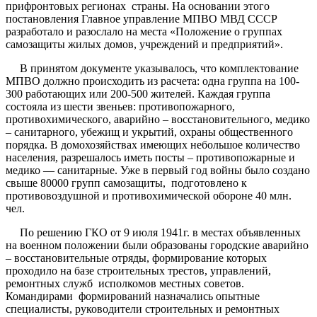
прифронтовых регионах страны. На основании этого
постановления Главное управление МПВО МВД СССР
разработало и разослало на места «Положение о группах
самозащиты жилых домов, учреждений и предприятий».
В принятом документе указывалось, что комплектование
МПВО должно происходить из расчета: одна группа на 100-
300 работающих или 200-500 жителей. Каждая группа
состояла из шести звеньев: противопожарного,
противохимического, аварийно – восстановительного, медико
– санитарного, убежищ и укрытий, охраны общественного
порядка. В домохозяйствах имеющих небольшое количество
населения, разрешалось иметь посты – противопожарные и
медико — санитарные. Уже в первый год войны было создано
свыше 80000 групп самозащиты, подготовлено к
противовоздушной и противохимической обороне 40 млн.
чел.
По решению ГКО от 9 июля 1941г. в местах объявленных
на военном положении были образованы городские аварийно
– восстановительные отряды, формирование которых
проходило на базе строительных трестов, управлений,
ремонтных служб исполкомов местных советов.
Командирами формирований назначались опытные
специалисты, руководители строительных и ремонтных