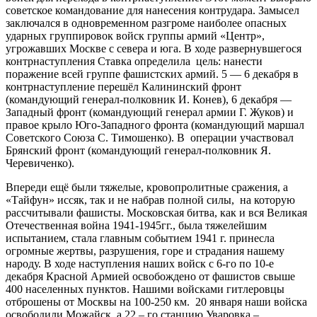
советское командование для нанесения контрудара. Замысел
заключался в одновременном разгроме наиболее опасных
ударных группировок войск группы армий «Центр»,
угрожавших Москве с севера и юга. В ходе развернувшегося
контрнаступления Ставка определила цель: нанести
поражение всей группе фашистских армий. 5 — 6 декабря в
контрнаступление перешёл Калининский фронт
(командующий генерал-полковник И. Конев), 6 декабря —
Западный фронт (командующий генерал армии Г. Жуков) и
правое крыло Юго-Западного фронта (командующий маршал
Советского Союза С. Тимошенко). В операции участвовал
Брянский фронт (командующий генерал-полковник Я.
Черевиченко).
Впереди ещё были тяжелые, кровопролитные сражения, а
«Тайфун» иссяк, так и не набрав полной силы, на которую
рассчитывали фашисты. Московская битва, как и вся Великая
Отечественная война 1941-1945гг., была тяжелейшим
испытанием, стала главным событием 1941 г. принесла
огромные жертвы, разрушения, горе и страдания нашему
народу. В ходе наступления наших войск с 6-го по 10-е
декабря Красной Армией освобождено от фашистов свыше
400 населенных пунктов. Нашими войсками гитлеровцы
отброшены от Москвы на 100-250 км. 20 января наши войска
освободили Можайск, а 22 – го станцию Уваровка –