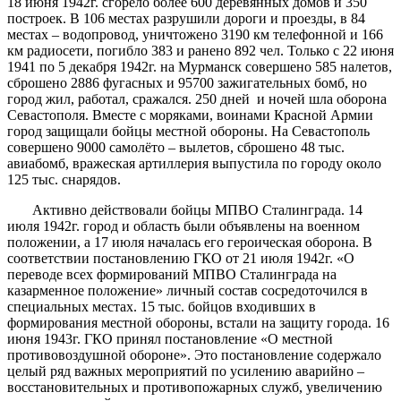
18 июня 1942г. сгорело более 600 деревянных домов и 350
построек. В 106 местах разрушили дороги и проезды, в 84
местах – водопровод, уничтожено 3190 км телефонной и 166
км радиосети, погибло 383 и ранено 892 чел. Только с 22 июня
1941 по 5 декабря 1942г. на Мурманск совершено 585 налетов,
сброшено 2886 фугасных и 95700 зажигательных бомб, но
город жил, работал, сражался. 250 дней и ночей шла оборона
Севастополя. Вместе с моряками, воинами Красной Армии
город защищали бойцы местной обороны. На Севастополь
совершено 9000 самолёто – вылетов, сброшено 48 тыс.
авиабомб, вражеская артиллерия выпустила по городу около
125 тыс. снарядов.
Активно действовали бойцы МПВО Сталинграда. 14
июля 1942г. город и область были объявлены на военном
положении, а 17 июля началась его героическая оборона. В
соответствии постановлению ГКО от 21 июля 1942г. «О
переводе всех формирований МПВО Сталинграда на
казарменное положение» личный состав сосредоточился в
специальных местах. 15 тыс. бойцов входивших в
формирования местной обороны, встали на защиту города. 16
июня 1943г. ГКО принял постановление «О местной
противовоздушной обороне». Это постановление содержало
целый ряд важных мероприятий по усилению аварийно –
восстановительных и противопожарных служб, увеличению