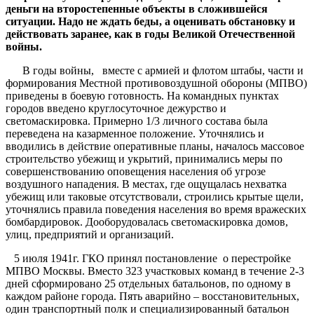
деньги на второстепенные объекты в сложившейся
ситуации. Надо не ждать беды, а оценивать обстановку и
действовать заранее, как в годы Великой Отечественной
войны.
В годы войны, вместе с армией и флотом штабы, части и
формирования Местной противовоздушной обороны (МПВО)
приведены в боевую готовность. На командных пунктах
городов введено круглосуточное дежурство и
светомаскировка. Примерно 1/3 личного состава была
переведена на казарменное положение. Уточнялись и
вводились в действие оперативные планы, началось массовое
строительство убежищ и укрытий, принимались меры по
совершенствованию оповещения населения об угрозе
воздушного нападения. В местах, где ощущалась нехватка
убежищ или таковые отсутствовали, строились крытые щели,
уточнялись правила поведения населения во время вражеских
бомбардировок. Дооборудовалась светомаскировка домов,
улиц, предприятий и организаций.
5 июля 1941г. ГКО принял постановление о перестройке
МПВО Москвы. Вместо 323 участковых команд в течение 2-3
дней сформировано 25 отдельных батальонов, по одному в
каждом районе города. Пять аварийно – восстановительных,
один транспортный полк и специализированный батальон