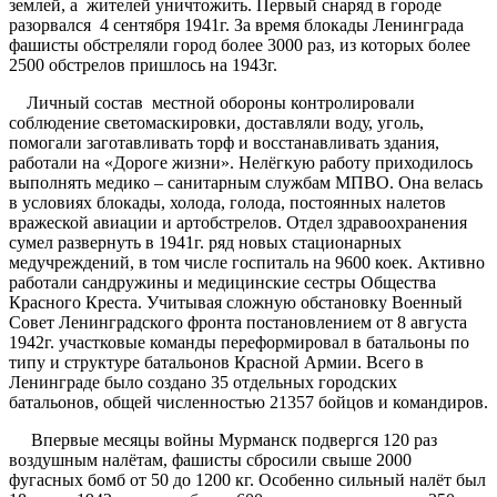
землей, а жителей уничтожить. Первый снаряд в городе
разорвался 4 сентября 1941г. За время блокады Ленинграда
фашисты обстреляли город более 3000 раз, из которых более
2500 обстрелов пришлось на 1943г.
Личный состав местной обороны контролировали
соблюдение светомаскировки, доставляли воду, уголь,
помогали заготавливать торф и восстанавливать здания,
работали на «Дороге жизни». Нелёгкую работу приходилось
выполнять медико – санитарным службам МПВО. Она велась
в условиях блокады, холода, голода, постоянных налетов
вражеской авиации и артобстрелов. Отдел здравоохранения
сумел развернуть в 1941г. ряд новых стационарных
медучреждений, в том числе госпиталь на 9600 коек. Активно
работали сандружины и медицинские сестры Общества
Красного Креста. Учитывая сложную обстановку Военный
Совет Ленинградского фронта постановлением от 8 августа
1942г. участковые команды переформировал в батальоны по
типу и структуре батальонов Красной Армии. Всего в
Ленинграде было создано 35 отдельных городских
батальонов, общей численностью 21357 бойцов и командиров.
Впервые месяцы войны Мурманск подвергся 120 раз
воздушным налётам, фашисты сбросили свыше 2000
фугасных бомб от 50 до 1200 кг. Особенно сильный налёт был