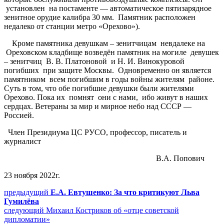
установлен на постаменте — автоматическое пятизарядное
зенитное орудие калибра 30 мм. Памятник расположен
недалеко от станции метро «Орехово»).
Кроме памятника девушкам – зенитчицам невдалеке на
Ореховском кладбище возведён памятник на могиле девушек
– зенитчиц В. В. Платоновой и Н. И. Винокуровой
погибших при защите Москвы. Одновременно он является
памятником всем погибшим в годы войны жителям районе.
Суть в том, что обе погибшие девушки были жителями
Орехово. Пока их помнят они с нами, ибо живут в наших
сердцах. Ветераны за мир и мирное небо над СССР —
Россией.
Член Президиума ЦС РУСО, профессор, писатель и
журналист
В.А. Попович
23 ноября 2022г.
Навигация
Предыдущий
предыдущий
Е.А. Евтушенко: За что критикуют Льва
пост:
Гумилёва
по
Следующее
следующий
Михаил Костриков об «отце советской
записям
сообщение:
дипломатии»