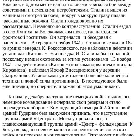
Власика, в одном месте над их головами завязался бой между
советскими и немецкими истребителями. Сталин вышел из
машины и смотрел за боем, вокруг в мокрую траву падали
раскалённые осколки. Сталин хладнокровно их
рассматривал. Незадолго до контрнаступления Сталин ездил
в село Лупиха на Волоколамском шоссе, где находился
фронтовой госпиталь. Он встречался и беседовал с
раненными. В середине ноября 1941 г. Сталин выезжал в 16-
ю армию генерала К. Рокоссовского, где наблюдал в действии
установки «Катюша». Эта поездка И. Сталина была опасной,
поскольку немцы охотились за этими установками. 13 ноября
1941 г. за действиями «Катюш» (под командованием капитана
Кирсанова), наблюдал Иосиф Виссарионович у деревни
Скирманово. Установками уничтожено большое количество
техники и живой силы противника). В последующем были
ещё поездки, но очернители вождя об этом умалчивают.
К началу декабря наступление немецких войск выдохлось,
немецкое командование исчерпало свои резервы и стало
переходить к обороне. Командующий немецкой 2-й танковой
армией Гудериан был вынужден признать, что наступление
группы армий «Центр» на Москву провалилось, а
главнокомандующий группы армий «Центр» фельдмаршал Ф.
Бок утверждал о невозможности сосредоточения советских
войск для перехода в контрнаступление. Этот момент выбрало