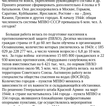
численности войск, укреплению руководящего состава и др.
Принято решение сформировать дополнительно 4 полка и 9
батальонов. Они дислоцировались в Москве, Горьком,
Саратове, Куйбышеве, Ярославле, Ростове – на – Дону,
Казани, Грозном и других городах. К началу 1944г. общая
численность системы МПВО СССР превышала 6 млн. чел. А
сегодня?
Большая работа велась по подготовке населения к
противохимической защите (ПВХО). Десятки миллионов
граждан страны от 8 до 60 лет были обучены в организациях
Осоавиахима, количество которых увеличилось за 1943г. с 185
029 до 228 277 чел., а число членов возросло с 6,8 до 10 млн.
чел. За годы войны изготовлено 15 695 800 гражданских и 22
930 конских противогазов, оборудовано газоубежищ всех
типов вместимостью на 6 421 тыс. чел., по нормам ПВХО
подготовлено около 98, 5 млн. чел. Эта работа велась на всей
территории Советского Союза. Активную работу вели
специалисты общества спасения на водах (ВОСВОД).
Количество городов – пунктов МПВО менялось в
зависимости от их важности и складывающейся обстановки.
По решению Генерального штаба Красной Армии на март
1944г. в стране насчитывалось 144 города – пункта МПВО и
334 города, являвшиеся ближайшими прифронтовыми
опорными пунктами, где осуществлялись мероприятия