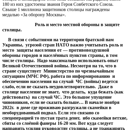
180 из них удостоены звания Героя Сов6етского Союза.
Свыше 1 миллиона защитников столицы награждены
медалью «За оборону Москвы».
Роль и место местной обороны в защите
столицы.
В связи с событиями на территории братской нам
Украины, угрозой стран НАТО важно учитывать роль и
место защиты населения от — противовоздушной
обороны городов и населённых пунктов страны, в том
числе столицы. Надо максимально использовать опыт
Великой Отечественной войны. Несмотря на то, что в
стране существует Министерство по чрезвычайным
ситуациям (МЧС РФ), работа по информированию и
обеспечению населения на случай ЧС (войны) ведется
слабо, если не сказать неудовлетворительно. Даже в
столице население не знает, что делать, куда бежать (как
действовать) на случай ЧС. Это большое упущение
чиновников, если не сказать больше… В начале ноября
2022г. в доме где проживаю разгружали скамейки в
необорудованный подвал. Если это связано со
спецоперацией то пустая трата денег, ибо скамейки ветхие,
сбиты со слоёной фанеры 16-20 мм. Вот куда следует
направить усилия руководству столицы, а не транжирить