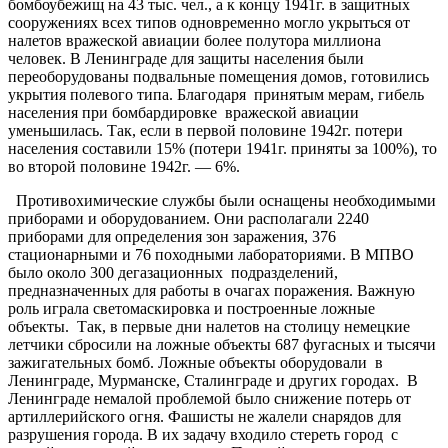
бомбоубежищ на 43 тыс. чел., а к концу 1941г. в защитных
сооружениях всех типов одновременно могло укрыться от
налетов вражеской авиации более полутора миллиона
человек. В Ленинграде для защиты населения были
переоборудованы подвальные помещения домов, готовились
укрытия полевого типа. Благодаря принятым мерам, гибель
населения при бомбардировке вражеской авиации
уменьшилась. Так, если в первой половине 1942г. потери
населения составили 15% (потери 1941г. приняты за 100%), то
во второй половине 1942г. — 6%.
Противохимические службы были оснащены необходимыми
приборами и оборудованием. Они располагали 2240
приборами для определения зон заражения, 376
стационарными и 76 походными лабораториями. В МПВО
было около 300 дегазационных подразделений,
предназначенных для работы в очагах поражения. Важную
роль играла светомаскировка и построенные ложные
объекты. Так, в первые дни налетов на столицу немецкие
летчики сбросили на ложные объекты 687 фугасных и тысячи
зажигательных бомб. Ложные объекты оборудовали в
Ленинграде, Мурманске, Сталинграде и других городах. В
Ленинграде немалой проблемой было снижение потерь от
артиллерийского огня. Фашисты не жалели снарядов для
разрушения города. В их задачу входило стереть город с