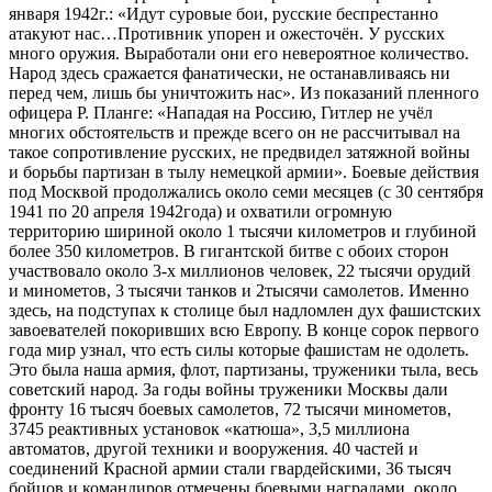
января 1942г.: «Идут суровые бои, русские беспрестанно
атакуют нас…Противник упорен и ожесточён. У русских
много оружия. Выработали они его невероятное количество.
Народ здесь сражается фанатически, не останавливаясь ни
перед чем, лишь бы уничтожить нас». Из показаний пленного
офицера Р. Планге: «Нападая на Россию, Гитлер не учёл
многих обстоятельств и прежде всего он не рассчитывал на
такое сопротивление русских, не предвидел затяжной войны
и борьбы партизан в тылу немецкой армии». Боевые действия
под Москвой продолжались около семи месяцев (с 30 сентября
1941 по 20 апреля 1942года) и охватили огромную
территорию шириной около 1 тысячи километров и глубиной
более 350 километров. В гигантской битве с обоих сторон
участвовало около 3-х миллионов человек, 22 тысячи орудий
и минометов, 3 тысячи танков и 2тысячи самолетов. Именно
здесь, на подступах к столице был надломлен дух фашистских
завоевателей покоривших всю Европу. В конце сорок первого
года мир узнал, что есть силы которые фашистам не одолеть.
Это была наша армия, флот, партизаны, труженики тыла, весь
советский народ. За годы войны труженики Москвы дали
фронту 16 тысяч боевых самолетов, 72 тысячи минометов,
3745 реактивных установок «катюша», 3,5 миллиона
автоматов, другой техники и вооружения. 40 частей и
соединений Красной армии стали гвардейскими, 36 тысяч
бойцов и командиров отмечены боевыми наградами, около