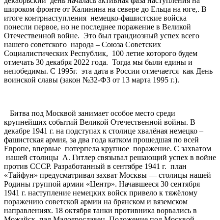
декабрьский день началась активная фаза наступления на
широком фронте от Калинина на севере до Ельца на юге,. В
итоге контрнаступления немецко-фашистские войска
понесли первое, но не последнее поражение в Великой
Отечественной войне. Это был грандиозный успех всего
нашего советского народа – Союза Советских
Социалистических Республик, 100 летие которого будем
отмечать 30 декабря 2022 года. Тогда мы были едины и
непобедимы. С 1995г. эта дата в России отмечается как День
воинской славы (закон №32-ФЗ от 13 марта 1995 г.).
Битва под Москвой занимает особое место среди
крупнейших событий Великой Отечественной войны. В
декабре 1941 г. на подступах к столице хвалёная немецко –
фашистская армия, за два года катком прошедшая по всей
Европе, впервые потерпела крупное поражение. С захватом
нашей столицы А. Гитлер связывал решающий успех в войне
против СССР. Разработанный в сентябре 1941 г. план
«Тайфун» предусматривал захват Москвы — столицы нашей
Родины группой армии «Центр». Начавшееся 30 сентября
1941 г. наступление немецких войск привело к тяжёлому
поражению советской армии на брянском и вяземском
направлениях. 18 октября танки противника ворвались в
Можайск, пал Малоярославец. Положение под Москвой