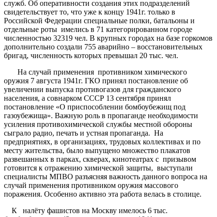
служб. Об оперативности создания этих подразделений
свидетельствует то, что уже к концу 1941г. только в
Российской Федерации специальные полки, батальоны и
отдельные роты имелись в 71 категорированном городе
численностью 32319 чел. В крупных городах на базе горкомов
дополнительно создали 755 аварийно – восстановительных
бригад, численность которых превышал 20 тыс. чел.
На случай применения противником химического
оружия 7 августа 1941г. ГКО принял постановление об
увеличении выпуска противогазов для гражданского
населения, а совнарком СССР 13 сентября принял
постановление «О приспособлении бомбоубежищ под
газоубежища». Важную роль в пропаганде необходимости
усиления противохимической службы местной обороны
сыграло радио, печать и устная пропаганда. На
предприятиях, в организациях, трудовых коллективах и по
месту жительства, было выпущено множество плакатов
развешанных в парках, скверах, кинотеатрах с призывом
готовится к отражению химической защиты, выступали
специалисты МПВО разъясняя важность данного вопроса на
случай применения противником оружия массового
поражения. Особенно активно эта работа велась в столице.
К налёту фашистов на Москву имелось 6 тыс.