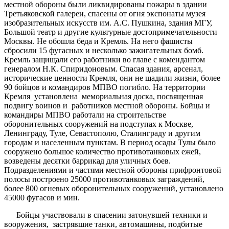
местной обороны были ликвидированы пожары в здании
Третьяковской галереи, спасены от огня экспонаты музея
изобразительных искусств им. А.С. Пушкина, здания МГУ,
Большой театр и другие культурные достопримечательности
Москвы. Не обошла беда и Кремль. На него фашисты
сбросили 15 фугасных и несколько зажигательных бомб.
Кремль защищали его работники во главе с комендантом
генералом Н.К. Спиридоновым. Спасая здания, арсенал,
исторические ценности Кремля, они не щадили жизни, более
90 бойцов и командиров МПВО погибло. На территории
Кремля установлена мемориальная доска, посвященная
подвигу воинов и работников местной обороны. Бойцы и
командиры МПВО работали на строительстве
оборонительных сооружений на подступах к Москве,
Ленинграду, Туле, Севастополю, Сталинграду и другим
городам и населенным пунктам. В период осады Тулы было
сооружено большое количество противотанковых ежей,
возведены десятки баррикад для уличных боев.
Подразделениями и частями местной обороны прифронтовой
полосы построено 25000 противотанковых заграждений,
более 800 огневых оборонительных сооружений, установлено
45000 фугасов и мин.
Бойцы участвовали в спасении затонувшей техники и
вооружения, застрявшие танки, автомашины, подбитые