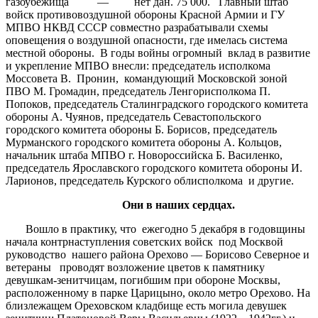
газоубежища — нет дан. 75 000. Главный штаб
войск противовоздушной обороны Красной Армии и ГУ
МПВО НКВД СССР совместно разрабатывали схемы
оповещения о воздушной опасности, где имелась система
местной обороны. В годы войны огромный вклад в развитие
и укрепление МПВО внесли: председатель исполкома
Моссовета В. Пронин, командующий Московской зоной
ПВО М. Громадин, председатель Ленгорисполкома П.
Попоков, председатель Сталинградского городского комитета
обороны А. Чуянов, председатель Севастопольского
городского комитета обороны Б. Борисов, председатель
Мурманского городского комитета обороны А. Кольцов,
начальник штаба МПВО г. Новороссийска Б. Василенко,
председатель Ярославского городского комитета обороны И.
Ларионов, председатель Курского облисполкома и другие.
Они в наших сердцах.
Вошло в практику, что ежегодно 5 декабря в годовщины
начала контрнаступления советских войск под Москвой
руководство нашего района Орехово — Борисово Северное и
ветераны проводят возложение цветов к памятнику
девушкам-зенитчицам, погибшим при обороне Москвы,
расположенному в парке Царицыно, около метро Орехово. На
близлежащем Ореховском кладбище есть могила девушек