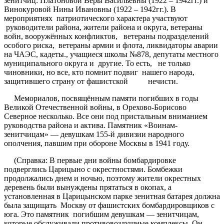
зенитчиц: Платоновой Веры Васильевны (1922 – 1942гг.) и
Винокуровой Нины Ивановны (1922 – 1942гг.). В
мероприятиях патриотического характера участвуют
руководители района, жители района и округа, ветераны
войн, вооружённых конфликтов, ветераны подразделений
особого риска, ветераны армии и флота, ликвидаторы аварии
на ЧАЭС, кадеты., учащиеся школы №878, депутаты местного
муниципального округа и другие. То есть, не только
чиновники, но все, кто помнит подвиг нашего народа,
защитившего страну от фашистской нечисти.
Мемориалов, посвящённым памяти погибших в годы
Великой Отечественной войны, в Орехово-Борисово
Северное несколько. Все они под пристальным вниманием
руководства района и актива. Памятник «Воинам-
зенитчицам» — девушкам 155-й дивизии народного
ополчения, павшим при обороне Москвы в 1941 году.
(Справка: В первые дни войны бомбардировке
подверглись Царицыно с окрестностями. Бомбежки
продолжались днем и ночью, поэтому жители окрестных
деревень были вынуждены прятаться в окопах, а
установленная в Царицынском парке зенитная батарея должна
была защищать Москву от фашистских бомбардировщиков с
юга. Это памятник погибшим девушкам — зенитчицам,
которые обслуживали противовоздушные комплексы. Он