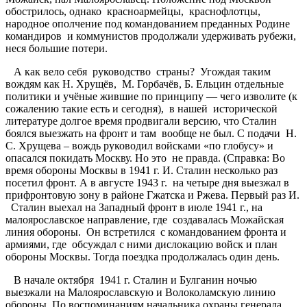
обострилось, однако красноармейцы, краснофлотцы,
народное ополчение под командованием преданных Родине
командиров и коммунистов продолжали удерживать рубежи,
неся большие потери.
А как вело себя руководство страны? Угождая таким
вождям как Н. Хрущёв, М. Горбачёв, Б. Ельцин отдельные
политики и учёные жившие по принципу — чего изволите (к
сожалению такие есть и сегодня), в нашей исторической
литературе долгое время продвигали версию, что Сталин
боялся выезжать на фронт и там вообще не был. С подачи Н.
С. Хрущева – вождь руководил войсками «по глобусу» и
опасался покидать Москву. Но это не правда. (Справка: Во
время обороны Москвы в 1941 г. И. Сталин несколько раз
посетил фронт. А в августе 1943 г. на четыре дня выезжал в
прифронтовую зону в районе Гжатска и Ржева. Первый раз И.
Сталин выехал на Западный фронт в июле 1941 г., на
малоярославское направление, где создавалась Можайская
линия обороны. Он встретился с командованием фронта и
армиями, где обсуждал с ними дислокацию войск и план
обороны Москвы. Тогда поездка продолжалась один день.
В начале октября 1941 г. Сталин и Булганин ночью
выезжали на Малоярославскую и Волоколамскую линию
обороны. По воспоминаниям начальника охраны генерала