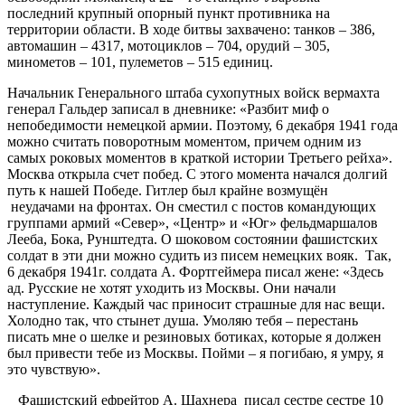
последний крупный опорный пункт противника на
территории области. В ходе битвы захвачено: танков – 386,
автомашин – 4317, мотоциклов – 704, орудий – 305,
минометов – 101, пулеметов – 515 единиц.
Начальник Генерального штаба сухопутных войск вермахта
генерал Гальдер записал в дневнике: «Разбит миф о
непобедимости немецкой армии. Поэтому, 6 декабря 1941 года
можно считать поворотным моментом, причем одним из
самых роковых моментов в краткой истории Третьего рейха».
Москва открыла счет побед. С этого момента начался долгий
путь к нашей Победе. Гитлер был крайне возмущён
неудачами на фронтах. Он сместил с постов командующих
группами армий «Север», «Центр» и «Юг» фельдмаршалов
Лееба, Бока, Рунштедта. О шоковом состоянии фашистских
солдат в эти дни можно судить из писем немецких вояк. Так,
6 декабря 1941г. солдата А. Фортгеймера писал жене: «Здесь
ад. Русские не хотят уходить из Москвы. Они начали
наступление. Каждый час приносит страшные для нас вещи.
Холодно так, что стынет душа. Умоляю тебя – перестань
писать мне о шелке и резиновых ботиках, которые я должен
был привести тебе из Москвы. Пойми – я погибаю, я умру, я
это чувствую».
Фашистский ефрейтор А. Шахнера писал сестре сестре 10