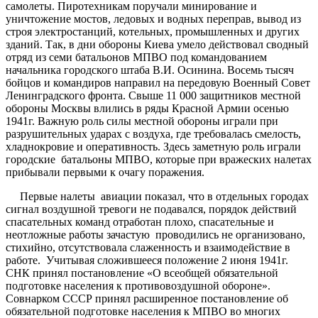
самолеты. Пиротехникам поручали минирование и
уничтожение мостов, ледовых и водных переправ, вывод из
строя электростанций, котельных, промышленных и других
зданий. Так, в дни обороны Киева умело действовал сводный
отряд из семи батальонов МПВО под командованием
начальника городского штаба В.И. Осинина. Восемь тысяч
бойцов и командиров направил на передовую Военный Совет
Ленинградского фронта. Свыше 11 000 защитников местной
обороны Москвы влились в ряды Красной Армии осенью
1941г. Важную роль силы местной обороны играли при
разрушительных ударах с воздуха, где требовалась смелость,
хладнокровие и оперативность. Здесь заметную роль играли
городские батальоны МПВО, которые при вражеских налетах
прибывали первыми к очагу поражения.
Первые налеты авиации показал, что в отдельных городах
сигнал воздушной тревоги не подавался, порядок действий
спасательных команд отработан плохо, спасательные и
неотложные работы зачастую проводились не организовано,
стихийно, отсутствовала слаженность и взаимодействие в
работе. Учитывая сложившееся положение 2 июня 1941г.
СНК принял постановление «О всеобщей обязательной
подготовке населения к противовоздушной обороне».
Совнарком СССР принял расширенное постановление об
обязательной подготовке населения к МПВО во многих