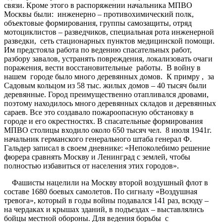
связи. Кроме этого в распоряжении начальника МПВО
Москвы были: инженерно – противохимический полк,
объектовые формирования, группы самозащиты, отряд
мотоциклистов – разведчиков, специальная рота инженерной
разведки, сеть стационарных пунктов медицинской помощи.
Им предстояла работа по ведению спасательных работ,
разбору завалов, устранять повреждения, локализовать очаги
поражения, вести восстановительные работы. В войну в
нашем городе было много деревянных домов. К примру , за
Садовым кольцом из 58 тыс. жилых домов – 40 тысяч были
деревянные. Город преимущественно отапливался дровами,
поэтому находилось много деревянных складов и деревянных
сараев. Все это создавало пожароопасную обстановку в
городе и его окрестностях. В спасательные формирования
МПВО столицы входило около 650 тысяч чел. 8 июля 1941г.
начальник германского генерального штаба генерал Ф.
Гальдер записал в своем дневнике: «Непоколебимо решение
фюрера сравнять Москву и Ленинград с землей, чтобы
полностью избавиться от населения этих городов».
Фашисты нацелили на Москву второй воздушный флот в
составе 1680 боевых самолетов. По сигналу «Воздушная
тревога», который в годы войны подавался 141 раз, всюду –
на чердаках и крышах зданий, в подъездах – выставлялись
бойцы местной обороны. Для ведения борьбы с