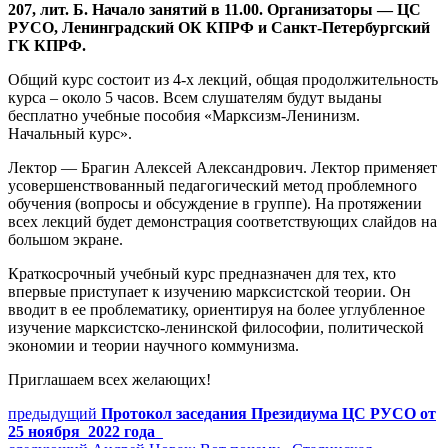
207, лит. Б. Начало занятий в 11.00. Организаторы — ЦС
РУСО, Ленинградский ОК КПРФ и Санкт-Петербургский
ГК КПРФ.
Общий курс состоит из 4-х лекций, общая продолжительность
курса – около 5 часов. Всем слушателям будут выданы
бесплатно учебные пособия «Марксизм-Ленинизм.
Начальный курс».
Лектор — Брагин Алексей Александрович. Лектор применяет
усовершенствованный педагогический метод проблемного
обучения (вопросы и обсуждение в группе). На протяжении
всех лекций будет демонстрация соответствующих слайдов на
большом экране.
Краткосрочный учебный курс предназначен для тех, кто
впервые приступает к изучению марксистской теории. Он
вводит в ее проблематику, ориентируя на более углубленное
изучение марксистско-ленинской философии, политической
экономии и теории научного коммунизма.
Приглашаем всех желающих!
Навигация
Предыдущий
предыдущий
Протокол заседания Президиума ЦС РУСО от
пост:
25 ноября 2022 года
по