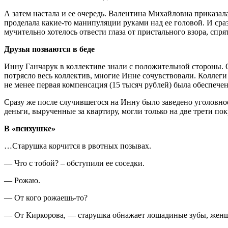
А затем настала и ее очередь. Валентина Михайловна приказал
проделала какие-то манипуляции руками над ее головой. И сра
мучительно хотелось отвести глаза от пристального взора, спр
Друзья познаются в беде
Инну Ганчарук в коллективе знали с положительной стороны.
потрясло весь коллектив, многие Инне сочувствовали. Коллеги
не менее первая компенсация (15 тысяч рублей) была обеспечена
Сразу же после случившегося на Инну было заведено уголовное
деньги, вырученные за квартиру, могли только на две трети по
В «психушке»
…Старушка корчится в рвотных позывах.
— Что с тобой? – обступили ее соседки.
— Рожаю.
— От кого рожаешь-то?
— От Киркорова, — старушка обнажает лошадиные зубы, женщ