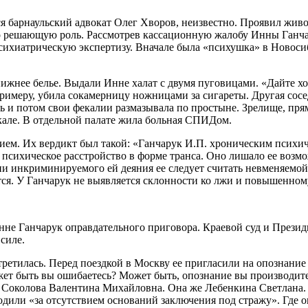
лся барнаульский адвокат Олег Хворов, неизвестно. Проявил жив
ло решающую роль. Рассмотрев кассационную жалобу Инны Ганча
хиатрическую экспертизу. Вначале была «психушка» в Новосиб
 нижнее белье. Выдали Инне халат с двумя пуговицами. «Дайте хо
имеру, убила сокамерницу ножницами за сигареты. Другая сосед
ть и потом свои фекалии размазывала по простыне. Зрелище, пря
ркале. В отдельной палате жила больная СПИДом.
вием. Их вердикт был такой: «Ганчарук И.П. хроническим психич
психическое расстройство в форме транса. Оно лишало ее возм
ии инкриминируемого ей деяния ее следует считать невменяемой
тся. У Ганчарук не выявляется склонности ко лжи и повышенно
нне Ганчарук оправдательного приговора. Краевой суд и Презид
силе.
третилась. Перед поездкой в Москву ее пригласили на опознани
ожет быть вы ошибаетесь? Может быть, опознание вы производит
ла Соколова Валентина Михайловна. Она же Лебенкина Светлана.
или «за отсутствием оснований заключения под стражу». Где он