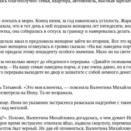
ась благополучно: семья, квартира, автомобиль, высокая зарплат
й поехать к морю. Конец июня, за год накопилась усталость. Жар
азала, что в тот день к ней подошла женщина лет пятидесяти, в
тка, она собиралась в отпуск за границу и намеревалась делать
сделала заказ и предложила женщине зайти во вторник. Все это 
ерью женщина оглянулась и громко сказала: «На вас наведена по
не придала этому инциденту особого значения. Мало ли на свете
а несколько минут до обеденного перерыва. «Давайте познаком
зу. – На вашу семью наведена порча, и уже очень давно, но я г
го перерыва выходите во двор и захватите с собой немного денег
 Татьяной. «Это моя клиентка, — пояснила Валентина Михайлов
осмотрела на Инну. Та не возражала.
ище. Инна по указанию экстрасенса разыскала надгробие с таки
л над могилой.
ред?». Похоже, Валентина Михайловна догадалась, о чем думает И
орое время экстрасенс откопала яйцо, надкола скорлупу, переме
желток был черный. Не дав ей опомниться, Валентина Михайловн