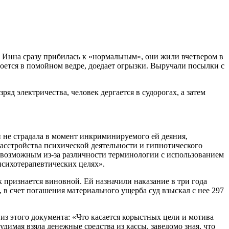
. Инна сразу прибилась к «нормальным», они жили вчетвером в
роется в помойном ведре, доедает огрызки. Выручали посылки с
ряд электричества, человек дергается в судорогах, а затем
 не страдала в момент инкриминируемого ей деяния,
асстройства психической деятельности и гипнотического
ся возможным из-за различности терминологии с использованием
психотерапевтических целях».
 признается виновной. Ей назначили наказание в три года
в счет погашения материального ущерба суд взыскал с нее 297
 из этого документа: «Что касается корыстных цели и мотива
удимая взяла денежные средства из кассы, заведомо зная, что