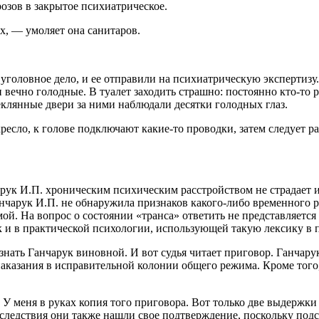
розов в закрытое психиатрическое.
, — умоляет она санитаров.
уголовное дело, и ее отправили на психиатрическую экспертизу
 вечно голодные. В туалет заходить страшно: постоянно кто-то 
теклянные двери за ними наблюдали десятки голодных глаз.
есло, к голове подключают какие-то проводки, затем следует раз
рук И.П. хроническим психическим расстройством не страдает и
чарук И.П. не обнаружила признаков какого-либо временного р
мой. На вопрос о состоянии «транса» ответить не представляет
к и в практической психологии, использующей такую лексику в 
нать Ганчарук виновной. И вот судья читает приговор. Ганчарук
казания в исправительной колонии общего режима. Кроме того, 
. У меня в руках копия того приговора. Вот только две выдержки
о следствия они также нашли свое подтверждение, поскольку подс