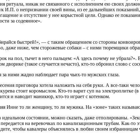
ия ритуала, никак не связанного с исполнением ею своих должно
к И.П. о непризнании своей вины, из ее дальнейших показаний, 
огащение и отсутствие у нее корыстной цели. Однако ее показан
сти за содеянное».
Собирайся быстрей!», — с таким обращением со стороны конвоиро
во, даже ниже, чем сторожевые собаки – с ними тюремщики обра
 на пол, тычет в него пальцем: «А здесь почему не убрала?». Ег
м дворике (такое случается нечасто), кто-то обронил слово с со
 за ними жадно наблюдает пара чьих-то мужских глаза.
сения приговора хотела наложить на себя руки. А все-таки чело
 курева стоит коромыслом. Кто-то варит суп на электроплитке (в
тся и наводит маникюр, кто-то играет с котенком.
ляя Инне то ли женщину, то ли мужика. На «зоне» таких называ
деальном состоянии, можно сказать, даже отполированы. «Зеки
 передается на веревочках по канализационным трубам. Как-то 
идите, чтобы кавалеры объяснялись в любви своим избранницам