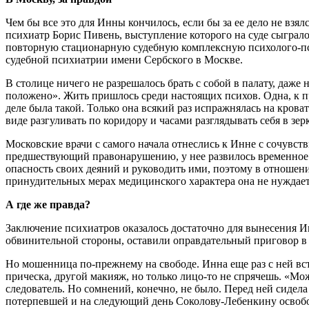
Чем бы все это для Инны кончилось, если бы за ее дело не взя
психиатр Борис Пивень, выступление которого на суде сыгра
повторную стационарную судебную комплексную психолого-пси
судебной психиатрии имени Сербского в Москве.
В столице ничего не разрешалось брать с собой в палату, даже
положено». Жить пришлось среди настоящих психов. Одна, к пр
деле была такой. Только она всякий раз испражнялась на крова
виде разгуливать по коридору и часами разглядывать себя в зе
Московские врачи с самого начала отнеслись к Инне с сочувст
предшествующий правонарушению, у нее развилось временное 
опасность своих деяний и руководить ими, поэтому в отношен
принудительных мерах медицинского характера она не нуждае
А где же правда?
Заключение психиатров оказалось достаточно для вынесения И
обвинительной стороны, оставили оправдательный приговор в 
Но мошенница по-прежнему на свободе. Инна еще раз с ней вс
прическа, другой макияж, но только лицо-то не спрячешь. «М
следователь. Но сомнений, конечно, не было. Перед ней сиде
потерпевшей и на следующий день Соколову-Лебенкину освобод