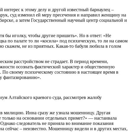
ой интерес к этому делу и другой известный барнаулец –
рук, суд изменил ей меру пресечения и направил женщину на
ирске, а затем Государственный научный центр социальной и
тя бы иголку, чтобы другие пришить». Но в ответ: «Не
ка по палате то ли «косила» под психическую, то ли на самом
мо скажем, не из приятных. Какая-то бабуля любила в голом
еским расстройством не страдает. В период времени,
ожности осознать фактический характер и общественную
. По своему психическому состоянию в настоящее время в
му фантазированию».
иум Алтайского краевого суда, рассмотрев жалобу
е в милицию. Инна сразу же узнала мошенницу. Другая
е только на основании отдельных примет?» — настаивала
 Однако следователь не приняла во внимание показания
а сейчас – неизвестно. Мошенницу видели и в других местах,