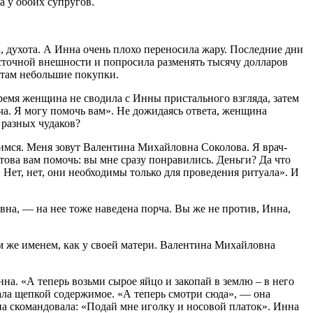
а у обоих супругов.
а, духота. А Инна очень плохо переносила жару. Последние дни
осточной внешности и попросила разменять тысячу долларов
 там небольшие покупки.
время женщина не сводила с Инны пристального взгляда, затем
рча. Я могу помочь вам». Не дожидаясь ответа, женщина
 разных чудаков?
имся. Меня зовут Валентина Михайловна Соколова. Я врач-
отова вам помочь: вы мне сразу понравились. Деньги? Да что
. Нет, нет, они необходимы только для проведения ритуала». И
на, — на нее тоже наведена порча. Вы же не против, Инна,
м же именем, как у своей матери. Валентина Михайловна
нна. «А теперь возьми сырое яйцо и закопай в землю – в него
шала щепкой содержимое. «А теперь смотри сюда», — она
а скомандовала: «Подай мне иголку и носовой платок». Инна