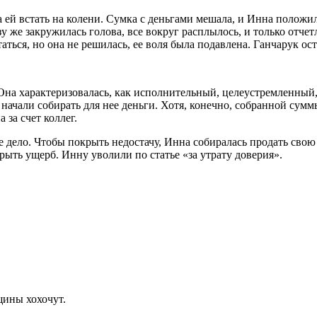
а ей встать на колени. Сумка с деньгами мешала, и Инна полож
зу же закружилась голова, все вокруг расплылось, и только от
ятаться, но она не решилась, ее воля была подавлена. Ганчарук 
 Она характеризовалась, как исполнительный, целеустремленны
 начали собирать для нее деньги. Хотя, конечно, собранной сум
 за счет коллег.
 дело. Чтобы покрыть недостачу, Инна собиралась продать свою 
крыть ущерб. Инну уволили по статье «за утрату доверия».
ины хохочут.