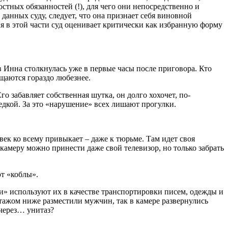
стных обязанностей (!), для чего они непосредственно и
данных суду, следует, что она признает себя виновной
ия в этой части суд оценивает критически как избранную форму
в Инна столкнулась уже в первые часы после приговора. Кто
щаются гораздо любезнее.
о забавляет собственная шутка, он долго хохочет, по-
седкой. За это «нарушение» всех лишают прогулки.
век ко всему привыкает – даже к тюрьме. Там идет своя
 камеру можно принести даже свой телевизор, но только забрать
ют «коблы».
» используют их в качестве транспортировки писем, одежды и
этажом ниже разместили мужчин, так в камере развернулись
 через… унитаз?