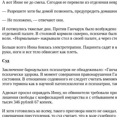
А вот Инне не до смеха. Сегодня ее перевели из отделения нев
— Разрешите хотя бы домой позвонить, предупредить домашних
— Не положено, — отвечают они.
И потянулись тяжелые дни. Против Ганчарук было возбуждено 
отдельной палате. В столовой кормили скверно, психички были
воли. «Нормальные» накрывали стол в своей палате, а через с
Больше всего Инна боялась электротерапии. Пациента садят в кр
руки, ноги и все тело обвисают как плеть.
Суд
Заключение барнаульских психиатров не обнадеживало: «Ганча
психически здорова. В момент совершения правонарушения Ган
состояния. В отношении содеянного ее следует считать вменяе
этого термина как в научной патопсихологии и психиатрии, та
Адвокат просил оправдать Инну, но обвинители требовали приз
лишения свободы с конфискацией имущества и с отбыванием на
тысяч 346 рублей 67 копеек.
И хотя готовились ко всему, такого приговора никто не ожидал
совершения преступления, то суд считает, что в ходе судебног