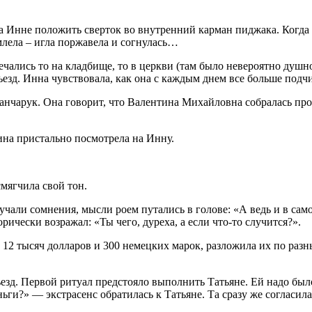
ла Инне положить сверток во внутренний карман пиджака. Когда
млела – игла поржавела и согнулась…
лись то на кладбище, то в церкви (там было невероятно душно)
езд. Инна чувствовала, как она с каждым днем все больше подч
 Ганчарук. Она говорит, что Валентина Михайловна собралась пр
ина пристально посмотрела на Инну.
мягчила свой тон.
али сомнения, мысли роем путались в голове: «А ведь и в самом
рически возражал: «Ты чего, дуреха, а если что-то случится?».
о: 12 тысяч долларов и 300 немецких марок, разложила их по ра
езд. Первой ритуал предстояло выполнить Татьяне. Ей надо было
ньги?» — экстрасенс обратилась к Татьяне. Та сразу же согласила