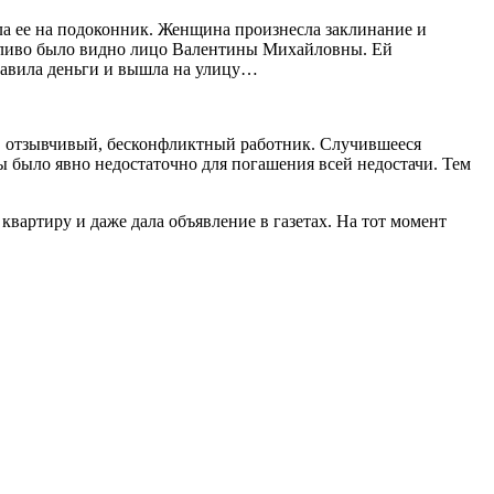
ила ее на подоконник. Женщина произнесла заклинание и
четливо было видно лицо Валентины Михайловны. Ей
оставила деньги и вышла на улицу…
й, отзывчивый, бесконфликтный работник. Случившееся
мы было явно недостаточно для погашения всей недостачи. Тем
квартиру и даже дала объявление в газетах. На тот момент