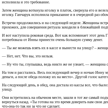
исполнила и это требование.
Затем женщина воткнула иголку в платок, свернула его и веле
иголку. Ганчарук исполнила приказание и в очередной раз обо
Встречи продолжились и на следующей неделе. Женщины встреча
прохожих, для совершения ритуала заходили в ближайший подъ
И вот наступила роковая среда. Вот как вспоминает этот день
потребовала от Инны принести очень большую сумму денег.
— Ты же можешь взять их в кассе и вынести на улицу? – женщ
— Нет, нет. Что вы, это нельзя.
— Ну что ты, глупышка, ведь никто же не узнает, — женщина с
На том и расстались. Весь последующий вечер и ночью Инну муч
деньги, а после обеда положу их на место». Другой голос катего
На следующий день, в обед, она достала из кассы все, что был
улицу.
Они встретились на обычном месте, зашли в тот же самый подъ
вернуться назад. «Ты готова на это время доверить нам свои де
что-она-то так ни за что не сделает.