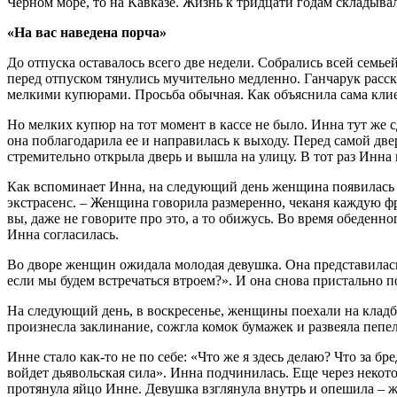
Черном море, то на Кавказе. Жизнь к тридцати годам складывал
«На вас наведена порча»
До отпуска оставалось всего две недели. Собрались всей семье
перед отпуском тянулись мучительно медленно. Ганчарук расск
мелкими купюрами. Просьба обычная. Как объяснила сама клиен
Но мелких купюр на тот момент в кассе не было. Инна тут же 
она поблагодарила ее и направилась к выходу. Перед самой дв
стремительно открыла дверь и вышла на улицу. В тот раз Инна 
Как вспоминает Инна, на следующий день женщина появилась з
экстрасенс. – Женщина говорила размеренно, чеканя каждую фра
вы, даже не говорите про это, а то обижусь. Во время обеденно
Инна согласилась.
Во дворе женщин ожидала молодая девушка. Она представилась
если мы будем встречаться втроем?». И она снова пристально п
На следующий день, в воскресенье, женщины поехали на кладб
произнесла заклинание, сожгла комок бумажек и развеяла пепе
Инне стало как-то не по себе: «Что же я здесь делаю? Что за б
войдет дьявольская сила». Инна подчинилась. Еще через некот
протянула яйцо Инне. Девушка взглянула внутрь и опешила – 