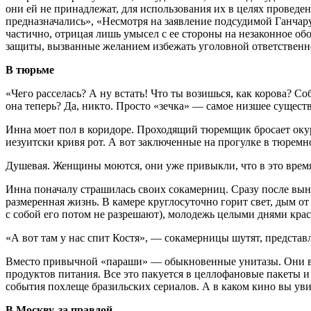
они ей не принадлежат, для использования их в целях проведен
предназначались», «Несмотря на заявление подсудимой Ганчару
частично, отрицая лишь умысел с ее стороны на незаконное об
защиты, вызванные желанием избежать уголовной ответственно
В тюрьме
«Чего расселась? А ну встать! Что ты возишься, как корова? 
она теперь? Да, никто. Просто «зечка» — самое низшее сущест
Инна моет пол в коридоре. Проходящий тюремщик бросает окурок
иезуитски кривя рот. А вот заключенные на прогулке в тюремно
Душевая. Женщины моются, они уже привыкли, что в это время
Инна поначалу страшилась своих сокамерниц. Сразу после выне
размеренная жизнь. В камере круглосуточно горит свет, дым от
с собой его потом не разрешают), молодежь целыми днями краси
«А вот там у нас спит Костя», — сокамерницы шутят, представ
Вместо привычной «параши» — обыкновенные унитазы. Они в и
продуктов питания. Все это пакуется в целлофановые пакеты и
события похлеще бразильских сериалов. А в каком кино вы ув
В Москву, за правдой