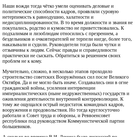
Наши вожди тогда чётко умели оценивать деловые и
политические способности кадров, проявляли суровую
нетерпимость к равнодушию, халатности и
недисциплинированности. В то время должности и звания не
покупались, родство и кумовство не приветствовались. К
подхалимам и лизоблюдам относились с презрением, а
бездельников и очковтирателей не терпели нигде, более того,
наказывали и судили. Руководители тогда были чутки и
отзывчивы к людям. Сейчас правды и справедливости
практически не сыскать. Обратиться за решением своих
проблем не к кому.
Мучительно, сложно, в несколько этапов проходило
строительство советских Вооружённых сил после Великого
Октября. Да и не могло быть иначе. Создавались они в огне
гражданской войны, усиления интервенции
империалистических (ныне недружественных) государств и
оживления деятельности внутренней контрреволюции. К
тому же ощущался острый недостаток командных кадров,
вооружения и продовольствия. Но тогда круглосуточно
работали и Совет труда и обороны, и Реввоенсовет
республики под руководством Коммунистической партии
большевиков.
А сколько во времена В.И. Ленина было дискуссий по