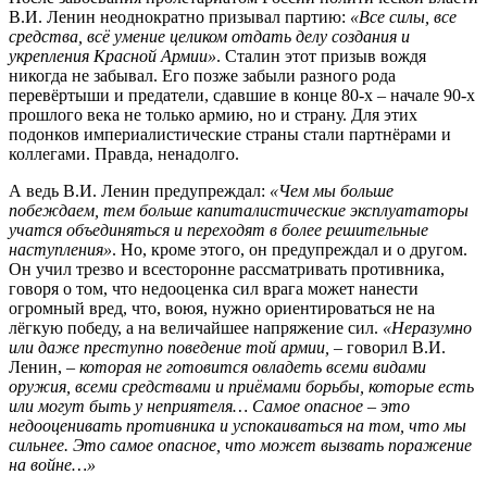
В.И. Ленин неоднократно призывал партию:
«Все силы, все
средства, всё умение целиком отдать делу создания и
укрепления Красной Армии»
. Сталин этот призыв вождя
никогда не забывал. Его позже забыли разного рода
перевёртыши и предатели, сдавшие в конце 80-х – начале 90-х
прошлого века не только армию, но и страну. Для этих
подонков империалистические страны стали партнёрами и
коллегами. Правда, ненадолго.
А ведь В.И. Ленин предупреждал:
«Чем мы больше
побеждаем, тем больше капиталистические эксплуататоры
учатся объединяться и переходят в более решительные
наступления»
. Но, кроме этого, он предупреждал и о другом.
Он учил трезво и всесторонне рассматривать противника,
говоря о том, что недооценка сил врага может нанести
огромный вред, что, воюя, нужно ориентироваться не на
лёгкую победу, а на величайшее напряжение сил.
«Неразумно
или даже преступно поведение той армии,
– говорил В.И.
Ленин, –
которая не готовится овладеть всеми видами
оружия, всеми средствами и приёмами борьбы, которые есть
или могут быть у неприятеля… Самое опасное – это
недооценивать противника и успокаиваться на том, что мы
сильнее. Это самое опасное, что может вызвать поражение
на войне…»