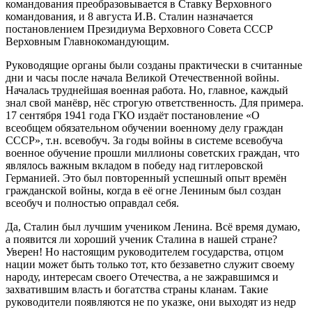
командования преобразовывается в Ставку Верховного
командования, и 8 августа И.В. Сталин назначается
постановлением Президиума Верховного Совета СССР
Верховным Главнокомандующим.
Руководящие органы были созданы практически в считанные
дни и часы после начала Великой Отечественной войны.
Началась труднейшая военная работа. Но, главное, каждый
знал свой манёвр, нёс строгую ответственность. Для примера.
17 сентября 1941 года ГКО издаёт постановление «О
всеобщем обязательном обучении военному делу граждан
СССР», т.н. всевобуч. За годы войны в системе всевобуча
военное обучение прошли миллионы советских граждан, что
являлось важным вкладом в победу над гитлеровской
Германией. Это был повторенный успешный опыт времён
гражданской войны, когда в её огне Лениным был создан
всеобуч и полностью оправдал себя.
Да, Сталин был лучшим учеником Ленина. Всё время думаю,
а появится ли хороший ученик Сталина в нашей стране?
Уверен! Но настоящим руководителем государства, отцом
нации может быть только тот, кто беззаветно служит своему
народу, интересам своего Отечества, а не зажравшимся и
захватившим власть и богатства страны кланам. Такие
руководители появляются не по указке, они выходят из недр