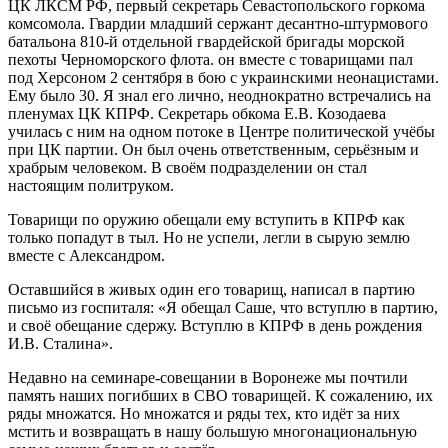
ЦК ЛКСМ РФ, первый секретарь Севастопольского горкома
комсомола. Гвардии младший сержант десантно-штурмового
батальона 810-й отдельной гвардейской бригады морской
пехоты Черноморского флота. он вместе с товарищами пал
под Херсоном 2 сентября в бою с украинскими неонацистами.
Ему было 30. Я знал его лично, неоднократно встречались на
пленумах ЦК КПРФ. Секретарь обкома Е.В. Козодаева
училась с ним на одном потоке в Центре политической учёбы
при ЦК партии. Он был очень ответственным, серьёзным и
храбрым человеком. В своём подразделении он стал
настоящим политруком.
Товарищи по оружию обещали ему вступить в КПРФ как
только попадут в тыл. Но не успели, легли в сырую землю
вместе с Александром.
Оставшийся в живых один его товарищ, написал в партию
письмо из госпиталя: «Я обещал Саше, что вступлю в партию,
и своё обещание сдержу. Вступлю в КПРФ в день рождения
И.В. Сталина».
Недавно на семинаре-совещании в Воронеже мы почтили
память наших погибших в СВО товарищей. К сожалению, их
ряды множатся. Но множатся и ряды тех, кто идёт за них
мстить и возвращать в нашу большую многонациональную