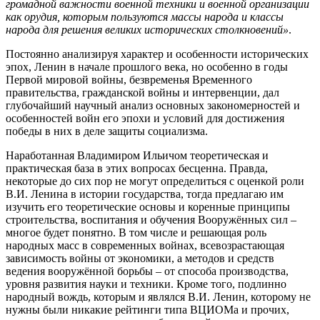
громадной важности военной техники и военной организации
как орудия, которым пользуются массы народа и классы
народа для решения великих исторических столкновений»
.
Постоянно анализируя характер и особенности исторических
эпох, Ленин в начале прошлого века, но особенно в годы
Первой мировой войны, безвременья Временного
правительства, гражданской войны и интервенции, дал
глубочайший научный анализ основных закономерностей и
особенностей войн его эпохи и условий для достижения
победы в них в деле защиты социализма.
Наработанная Владимиром Ильичом теоретическая и
практическая база в этих вопросах бесценна. Правда,
некоторые до сих пор не могут определиться с оценкой роли
В.И. Ленина в истории государства, тогда предлагаю им
изучить его теоретические основы и коренные принципы
строительства, воспитания и обучения Вооружённых сил –
многое будет понятно. В том числе и решающая роль
народных масс в современных войнах, всевозрастающая
зависимость войны от экономики, а методов и средств
ведения вооружённой борьбы – от способа производства,
уровня развития науки и техники. Кроме того, подлинно
народный вождь, которым и являлся В.И. Ленин, которому не
нужны были никакие рейтинги типа ВЦИОМа и прочих,