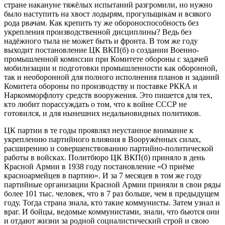
стране накануне тяжёлых испытаний разгромили, но нужно
было наступить на хвост лодырям, прогульщикам и всякого
рода рвачам. Как крепить ту же обороноспособность без
укрепления производственной дисциплины? Ведь без
надёжного тыла не может быть и фронта. В том же году
выходит постановление ЦК ВКП(б) о создании Военно-
промышленной комиссии при Комитете обороны с задачей
мобилизации и подготовки промышленности как оборонной,
так и необоронной для полного исполнения планов и заданий
Комитета обороны по производству и поставке РККА и
Наркомморфлоту средств вооружения. Это пишется для тех,
кто любит порассуждать о том, что к войне СССР не
готовился, и для нынешних недальновидных политиков.
ЦК партии в те годы проявлял неустанное внимание к
укреплению партийного влияния в Вооружённых силах,
расширению и совершенствованию партийно-политической
работы в войсках. Политбюро ЦК ВКП(б) приняло в день
Красной Армии в 1938 году постановление «О приёме
красноармейцев в партию». И за 7 месяцев в том же году
партийные организации Красной Армии приняли в свои ряды
более 101 тыс. человек, что в 7 раз больше, чем в предыдущем
году. Тогда страна знала, кто такие коммунисты. Затем узнал и
враг. И бойцы, ведомые коммунистами, знали, что бьются они
и отдают жизни за родной социалистический строй и свою