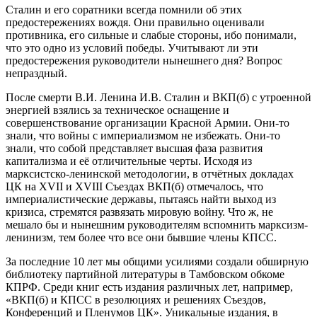
Сталин и его соратники всегда помнили об этих
предостережениях вождя. Они правильно оценивали
противника, его сильные и слабые стороны, ибо понимали,
что это одно из условий победы. Учитывают ли эти
предостережения руководители нынешнего дня? Вопрос
непраздный.
После смерти В.И. Ленина И.В. Сталин и ВКП(б) с утроенной
энергией взялись за техническое оснащение и
совершенствование организации Красной Армии. Они-то
знали, что войны с империализмом не избежать. Они-то
знали, что собой представляет высшая фаза развития
капитализма и её отличительные черты. Исходя из
марксистско-ленинской методологии, в отчётных докладах
ЦК на XVII и XVIII Съездах ВКП(б) отмечалось, что
империалистические державы, пытаясь найти выход из
кризиса, стремятся развязать мировую войну. Что ж, не
мешало бы и нынешним руководителям вспомнить марксизм-
ленинизм, тем более что все они бывшие члены КПСС.
За последние 10 лет мы общими усилиями создали обширную
библиотеку партийной литературы в Тамбовском обкоме
КПРФ. Среди книг есть издания различных лет, например,
«ВКП(б) и КПСС в резолюциях и решениях Съездов,
Конференций и Пленумов ЦК». Уникальные издания, в