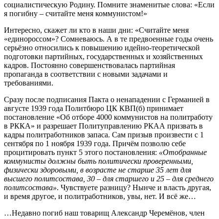
социалистическую Родину. Помните знаменитые слова: «Если
я погибну – считайте меня коммунистом!»
Интересно, скажет ли кто в наши дни: «Считайте меня
«единороссом»? Сомневаюсь. А в те предвоенные годы очень
серьёзно относились к повышению идейно-теоретической
подготовки партийных, государственных и хозяйственных
кадров. Постоянно совершенствовалась партийная
пропаганда в соответствии с новыми задачами и
требованиями.
Сразу после подписания Пакта о ненападении с Германией в
августе 1939 года Политбюро ЦК КВП(б) принимает
постановление «Об отборе 4000 коммунистов на политработу
в РККА» и разрешает Политуправлению РКАА призвать в
кадры политработников запаса. Сам призыв произвести с 1
сентября по 1 ноября 1939 года. Причём позволю себе
процитировать пункт 5 этого постановления:
«Отобранные
коммунисты должны быть политически проверенными,
физически здоровыми, в возрасте не старше 35 лет для
высшего политсостава, 30 – для старшего и 25 – для среднего
политсостава»
. Чувствуете разницу? Нынче и власть другая,
и время другое, и политработников, увы, нет. И всё же…
…Недавно погиб наш товарищ Александр Черемёнов, член