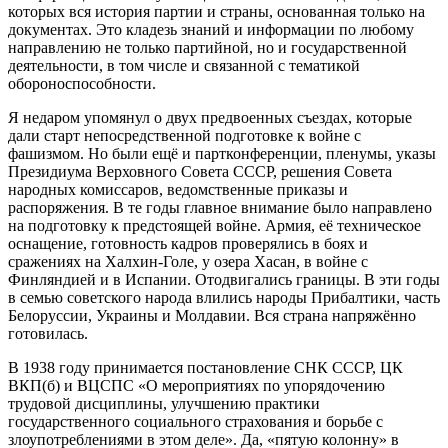
которых вся история партии и страны, основанная только на
документах. Это кладезь знаний и информации по любому
направлению не только партийной, но и государственной
деятельности, в том числе и связанной с тематикой
обороноспособности.
Я недаром упомянул о двух предвоенных съездах, которые
дали старт непосредственной подготовке к войне с
фашизмом. Но были ещё и партконференции, пленумы, указы
Президиума Верховного Совета СССР, решения Совета
народных комиссаров, ведомственные приказы и
распоряжения. В те годы главное внимание было направлено
на подготовку к предстоящей войне. Армия, её техническое
оснащение, готовность кадров проверялись в боях и
сражениях на Халхин-Голе, у озера Хасан, в войне с
Финляндией и в Испании. Отодвигались границы. В эти годы
в семью советского народа влились народы Прибалтики, часть
Белоруссии, Украины и Молдавии. Вся страна напряжённо
готовилась.
В 1938 году принимается постановление СНК СССР, ЦК
ВКП(б) и ВЦСПС «О мероприятиях по упорядочению
трудовой дисциплины, улучшению практики
государственного социального страхования и борьбе с
злоупотреблениями в этом деле». Да, «пятую колонну» в