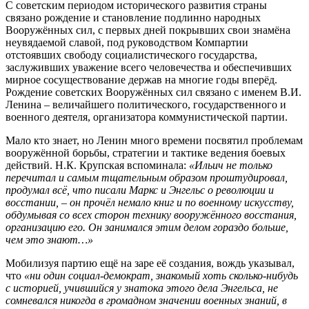
С советским периодом исторического развития страны
связано рождение и становление подлинно народных
Вооружённых сил, с первых дней покрывших свои знамёна
неувядаемой славой, под руководством Компартии
отстоявших свободу социалистического государства,
заслуживших уважение всего человечества и обеспечивших
мирное сосуществование держав на многие годы вперёд.
Рождение советских Вооружённых сил связано с именем В.И.
Ленина – величайшего политического, государственного и
военного деятеля, организатора коммунистической партии.
Мало кто знает, но Ленин много времени посвятил проблемам
вооружённой борьбы, стратегии и тактике ведения боевых
действий. Н.К. Крупская вспоминала:
«Ильич не только
перечитал и самым тщательным образом проштудировал,
продумал всё, что писали Маркс и Энгельс о революции и
восстании, – он прочёл немало книг и по военному искусству,
обдумывая со всех сторон технику вооружённого восстания,
организацию его. Он занимался этим делом гораздо больше,
чем это знают…»
Мобилизуя партию ещё на заре её создания, вождь указывал,
что
«ни один социал-демократ, знакомый хоть сколько-нибудь
с историей, учившийся у знатока этого дела Энгельса, не
сомневался никогда в громадном значении военных знаний, в