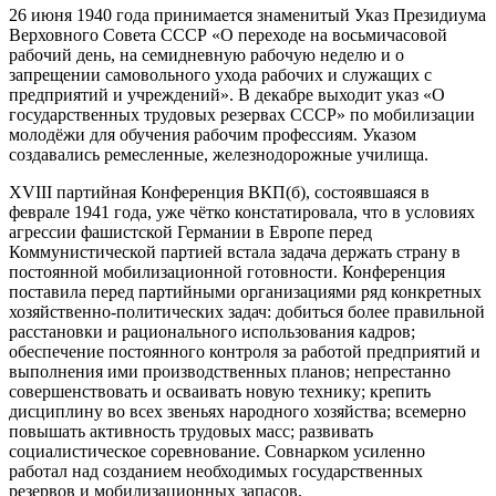
26 июня 1940 года принимается знаменитый Указ Президиума
Верховного Совета СССР «О переходе на восьмичасовой
рабочий день, на семидневную рабочую неделю и о
запрещении самовольного ухода рабочих и служащих с
предприятий и учреждений». В декабре выходит указ «О
государственных трудовых резервах СССР» по мобилизации
молодёжи для обучения рабочим профессиям. Указом
создавались ремесленные, железнодорожные училища.
XVIII партийная Конференция ВКП(б), состоявшаяся в
феврале 1941 года, уже чётко констатировала, что в условиях
агрессии фашистской Германии в Европе перед
Коммунистической партией встала задача держать страну в
постоянной мобилизационной готовности. Конференция
поставила перед партийными организациями ряд конкретных
хозяйственно-политических задач: добиться более правильной
расстановки и рационального использования кадров;
обеспечение постоянного контроля за работой предприятий и
выполнения ими производственных планов; непрестанно
совершенствовать и осваивать новую технику; крепить
дисциплину во всех звеньях народного хозяйства; всемерно
повышать активность трудовых масс; развивать
социалистическое соревнование. Совнарком усиленно
работал над созданием необходимых государственных
резервов и мобилизационных запасов.