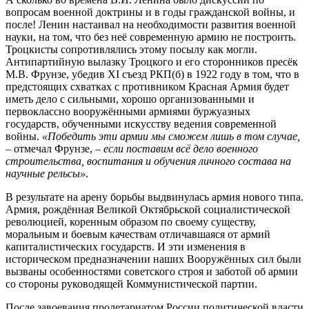
вопросам военной доктрины и в годы гражданской войны, и
после! Ленин настаивал на необходимости развития военной
науки, на том, что без неё современную армию не построить.
Троцкисты сопротивлялись этому посылу как могли.
Антипартийную вылазку Троцкого и его сторонников пресёк
М.В. Фрунзе, убедив XI съезд РКП(б) в 1922 году в том, что в
предстоящих схватках с противником Красная Армия будет
иметь дело с сильными, хорошо организованными и
первоклассно вооружёнными армиями буржуазных
государств, обученными искусству ведения современной
войны.
«Победить эти армии мы сможем лишь в том случае,
– отмечал Фрунзе, –
если поставим всё дело военного
строительства, воспитания и обучения личного состава на
научные рельсы»
.
В результате на арену борьбы выдвинулась армия нового типа.
Армия, рождённая Великой Октябрьской социалистической
революцией, коренным образом по своему существу,
моральным и боевым качествам отличавшаяся от армий
капиталистических государств. И эти изменения в
историческом предназначении наших Вооружённых сил были
вызваны особенностями советского строя и заботой об армии
со стороны руководящей Коммунистической партии.
После завоевания пролетариатом России политической власти