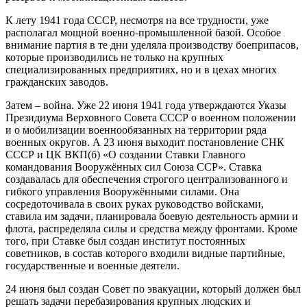
К лету 1941 года СССР, несмотря на все трудности, уже
располагал мощной военно-промышленной базой. Особое
внимание партия в те дни уделяла производству боеприпасов,
которые производились не только на крупных
специализированных предприятиях, но и в цехах многих
гражданских заводов.
Затем – война. Уже 22 июня 1941 года утверждаются Указы
Президиума Верховного Совета СССР о военном положении
и о мобилизации военнообязанных на территории ряда
военных округов. А 23 июня выходит постановление СНК
СССР и ЦК ВКП(б) «О создании Ставки Главного
командования Вооружённых сил Союза ССР». Ставка
создавалась для обеспечения строгого централизованного и
гибкого управления Вооружёнными силами. Она
сосредоточивала в своих руках руководство войсками,
ставила им задачи, планировала боевую деятельность армии и
флота, распределяла силы и средства между фронтами. Кроме
того, при Ставке был создан институт постоянных
советников, в состав которого входили видные партийные,
государственные и военные деятели.
24 июня был создан Совет по эвакуации, который должен был
решать задачи перебазирования крупных людских и