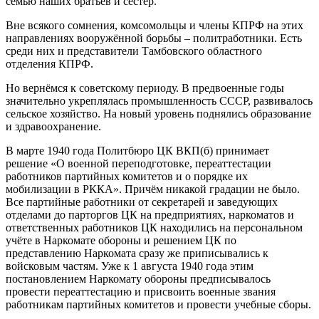
семью наших братьев и сестёр.
Вне всякого сомнения, комсомольцы и члены КПРФ на этих
направлениях вооружённой борьбы – политработники. Есть
среди них и представители Тамбовского областного
отделения КПРФ.
Но вернёмся к советскому периоду. В предвоенные годы
значительно укреплялась промышленность СССР, развивалось
сельское хозяйство. На новый уровень поднялись образование
и здравоохранение.
В марте 1940 года Политбюро ЦК ВКП(б) принимает
решение «О военной переподготовке, переаттестации
работников партийных комитетов и о порядке их
мобилизации в РККА». Причём никакой градации не было.
Все партийные работники от секретарей и заведующих
отделами до парторгов ЦК на предприятиях, наркоматов и
ответственных работников ЦК находились на персональном
учёте в Наркомате обороны и решением ЦК по
представлению Наркомата сразу же приписывались к
войсковым частям. Уже к 1 августа 1940 года этим
постановлением Наркомату обороны предписывалось
провести переаттестацию и присвоить военные звания
работникам партийных комитетов и провести учебные сборы.