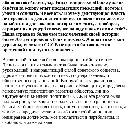
обороноспособности, задаёшься вопросом: «Почему же не
берётся за основу опыт предыдущих поколений, которые
умели и созидать, и воевать? Почему действующая власть
не переносит в день нынешний всё то положительное, все
наработки и достижения, которые имелись, а наоборот,
отрицает их в ущерб своему же народу и даже самим себе?»
Наша страна из более чем тысячелетней своей истории
более 700 лет провела в боях и походах. А опыт советской
державы, великого СССР, не просто близок нам по
временной шкале, но и уникален.
В советской стране действовала однопартийная система.
Ленинская партия коммунистов была по-настоящему
руководящей и направляющей силой советского общества,
ядром его политической системы, государственных и
общественных организаций. Вооружённая марксистско-
ленинским учением она, наша родная Компартия, определяла
генеральную перспективу развития общества, линию
внутренней и внешней политики СССР. И эта работа была
планомерной, без хаоса и бардака, нынешнего рыночного
базиса. За безответственность, попустительство, халатность, а
тем более вредительство или саботаж любой чиновник,
невзирая на должность, мог поплатиться и партбилетом, и
свободой, и даже жизнью.