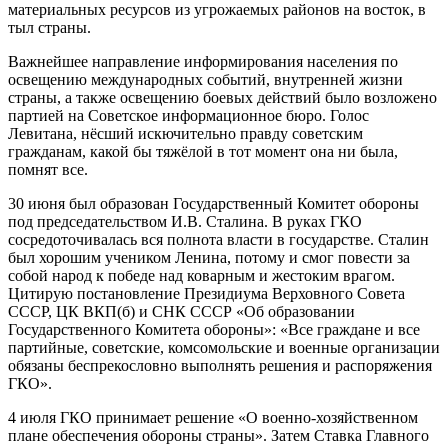
материальных ресурсов из угрожаемых районов на восток, в
тыл страны.
Важнейшее направление информирования населения по
освещению международных событий, внутренней жизни
страны, а также освещению боевых действий было возложено
партией на Советское информационное бюро. Голос
Левитана, нёсший искючительно правду советским
гражданам, какой бы тяжёлой в тот момент она ни была,
помнят все.
30 июня был образован Государственный Комитет обороны
под председательством И.В. Сталина. В руках ГКО
сосредоточивалась вся полнота власти в государстве. Сталин
был хорошим учеником Ленина, потому и смог повести за
собой народ к победе над коварным и жестоким врагом.
Цитирую постановление Президиума Верховного Совета
СССР, ЦК ВКП(б) и СНК СССР «Об образовании
Государственного Комитета обороны»: «Все граждане и все
партийные, советские, комсомольские и военные организации
обязаны беспрекословно выполнять решения и распоряжения
ГКО».
4 июля ГКО принимает решение «О военно-хозяйственном
плане обеспечения обороны страны». Затем Ставка Главного