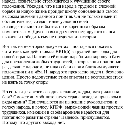
народа, сознательно стремящегося к улучшению своего
положения. Убеждён, что наш народ в трудной и сложной
борьбе за новую жизнь пройдёт школу обновления в самом
высоком значении данного понятия. Он не только изменит
обстоятельства, создаст иные условия своей
жизнедеятельности и бытия, но и коренным образом
изменится сам. Другого выхода у него нет, другого шанса
выжить и победить ему не предоставит история.
Вот так на некоторых документах я постарался показать
читателю, как действовала ВКП(б) в труднейшие годы для
нашей страны. Партия и её вожди наработали хорошую базу
для преодоления любых трудностей, которые они полностью
разделяли с народом, не ища себе и своим близким лучшего
положения ни в чём. И народ это прекрасно видел и безмерно
ценил. Просто недопустимо этим опытом не воспользоваться,
не взять за точку опоры.
Но есть ли для этого сегодня желание, кадры, материальная
база? Сможет ли мобилизоваться страна вслед за призывом в
ряды армии? Прислушаются ли нынешние руководители к
голосу народа, к голосу КПРФ, выражающей чаяния простых
трудящихся, имеющей в своём арсенале наработки для
поэтапного развития страны? Надеюсь, прислушаются.
Потому что другого выхода нет.