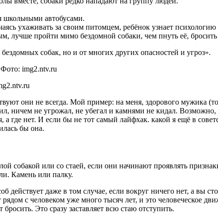
олы вместе, собаки редко нападают на группу людей.
ся школьными автобусами.
чаясь ухаживать за своим питомцем, ребёнок узнает психологию с
 лучше пройти мимо бездомной собаки, чем пнуть её, бросить 
 бездомных собак, но и от многих других опасностей и угроз».
g2.ntv.ru
твуют они не всегда. Мой пример: на меня, здорового мужика (то
оил, ничем не угрожал, не убегал и камнями не кидал. Возможно, 
, а где нет. И если бы не тот самый лайфхак. какой я ещё в сов
илась бы она.
злой собакой или со стаей, если они начинают проявлять признак
ли. Камень или палку.
об действует даже в том случае, если вокруг ничего нет, а вы с
т рядом с человеком уже много тысяч лет, и это человеческое дв
т бросить. Это сразу заставляет всю стаю отступить.