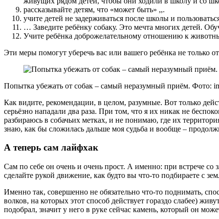
живущих рядом детей, чтобы они ходили в школу и со шк
рассказывайте детям, что «может быть» ,,.
учите детей не задерживаться после школы и пользовать
… Заведите ребёнку собаку. Это мечта многих детей. Обу
Учите ребёнка доброжелательному отношению к животным,
Эти меры помогут уберечь вас или вашего ребёнка не только от
Попытка убежать от собак – самый неразумный приём. Фото: im
Как видите, рекомендации, в целом, разумные. Вот только дейс
серьёзно нападали два раза. При том, что я их никак не беспок
разбираюсь в собачьих метках, и не понимаю, где их территория
знаю, как бы сложилась дальше моя судьба и вообще – продолж
А теперь сам лайфхак
Сам по себе он очень и очень прост. А именно: при встрече со 
сделайте рукой движение, как будто вы что-то подбираете с зем
Именно так, совершенно не обязательно что-то поднимать, спос
волков, на которых этот способ действует гораздо слабее) живу
подобрал, значит у него в руке сейчас камень, который он може