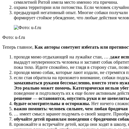
семилетней Ритой имела место именно эта причина.
охрана территории или потомства. Если человек случайно
предыдущий негативный опыт. Многие собаки получали о
формирует стойкое убеждение, что любые действия челов
Фото: u-f.ru
Теперь главное,
Как авторы советуют избегать или противос
проходя мимо отдыхающей на лужайке стаи, … д
аже ис
выдадут неуверенность человека и заставят собак обрат
пока тихо. Идите спокойно, не глядя в сторону стаи, поз
проходя мимо собак, которые лают издали, не стремятся п
если стая обратила на прохожего внимание, собаки под
замахиваться руками бессмысленно, вместо этого нужно
Это реально может помочь. Категорически нельзя убе
поведение и подтолкнуть их к еще более активным дейс
решение
—
остановится, опустить руки и не шевелить
будьте осмотрительны и осторожны.
Нет ничего сложног
важно помнить: человек сильнее, чем любая бродячая
… имеет смысл заранее подумать о своей защите. Приобр
обучайте детей правилам поведения с бродячими соба
провожайте и встречайте детей, когда они ходят в школу,