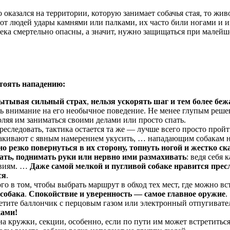
 оказался на территории, которую занимает собачья стая, то жи
т людей удары камнями или палками, их часто били ногами и и
ека смертельно опасны, а значит, нужно защищаться при малейш
тоять нападению:
пытывая сильный страх
,
нельзя ускорять шаг и тем более беж
ить внимание на его необычное поведение. Не менее глупым реше
воляя им заниматься своими делами или просто спать.
реследовать, тактика остается та же — лучше всего просто прой
скакивают с явным намерением укусить, … нападающим собакам 
 резко повернуться в их сторону, топнуть ногой и жестко ск
гать, поднимать руки или нервно ими размахивать
: ведя себя
твиям. …
Даже самой мелкой и пугливой собаке нравится прес
ся
.
о в том, чтобы выбрать маршрут в обход тех мест, где можно в
 собака
.
Спокойствие и уверенность — самое главное оружие
.
етите баллончик с перцовым газом или электронный отпугивате
ками!
 на кружки, секции, особенно, если по пути им может встретитьс