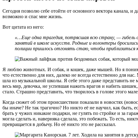
Сегодня позволю себе отойти от основного вектора канала, и д
возможно и спас мне жизнь.
Вот цитата из него:
«…Еще одна трагедия, потрясшая всю страну, — гибель се
занятий в школе искусств. Родные и волонтеры бросились
полиции пришлось отгонять стаю, чтобы приблизиться к
Я люблю животных. И собак, и кошек, даже мышей. Но я понима
что естественно для них, далеко не всегда естественно для нас
шла из музыкальной школы. Я себе этого даже представить не
весь мир, девочка, не успевшая нажить врагов и набить шишек, 
стало. Страшно представить, что творилось в голове этого мал
Когда сюжет об этом происшествии показали в новостях (новость
бы иначе? Не так трагично? Но никто её не научил, как быть, 
брать у чужих никакие подарки, не гулять по стройке и за гара
могла сделать и, наверняка сделала, это побежать. То есть, ник
превращается в добычу. Но её никто это не рассказал.