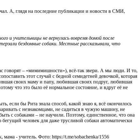
учал. А, глядя на последние публикации и новости в СМИ,
ого и учительницы не вернулась вовремя домой после
астерзали бездомные собаки. Местные рассказывали, что
с говорят – «мимимишности»), всё-так звери. А мы люди. И то,
 сопоставить этот случай с бедной семидетней девочкой, которая
бившая своих маму и папу, любившая своих подруг, любившая
потому что это было её нормальное состояние, и вдруг её не
ть, если бы Рита знала способ, какой знаю я, всё окончилось
оваривать с незнакомцами, не садиться в чужую машину, не
 быть с собаками – не научили. Поэтому, единственное, что она
. Что бегущий человек для даже трусливой собаки автоматически