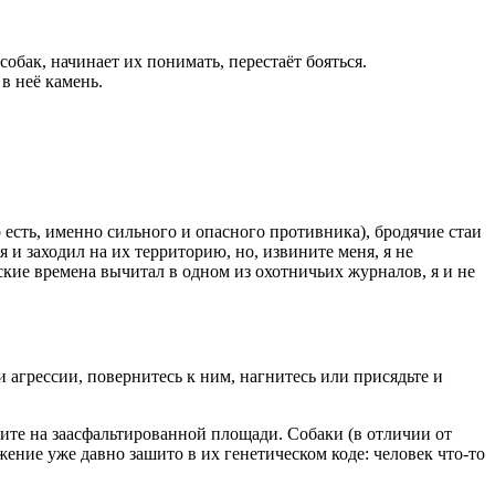
обак, начинает их понимать, перестаёт бояться.
в неё камень.
 есть, именно сильного и опасного противника), бродячие стаи
я и заходил на их территорию, но, извините меня, я не
етские времена вычитал в одном из охотничьих журналов, я и не
и агрессии, повернитесь к ним, нагнитесь или присядьте и
тоите на заасфальтированной площади. Собаки (в отличии от
ижение уже давно зашито в их генетическом коде: человек что-то