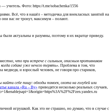
 учитель. Фото: https://t.me/sobachenka/1556
циями. Всё, что я нашёл – методичка для внекласных занятий на
 они вас не тронут, максимум – полают.
ты были актуальны и разумны, поэтому я их вкратце приведу.
вестно, что при встрече с сильным, опасным противником
и когда собаке уже нечего терять»
. Проблема в том, что
а медведя, и взрослый человек, не говоря про стариков,
 найти себе пищу: обходы помоек, охота на голубей или
атье канала «Ru – By»
приводятся несколько реальных случаев,
o=1&enablejsapi=1&origin=https%3A%2F%2Fzen.yandex.ru
личной игрушкой. Как это не страшно, но думаю, что в случае с