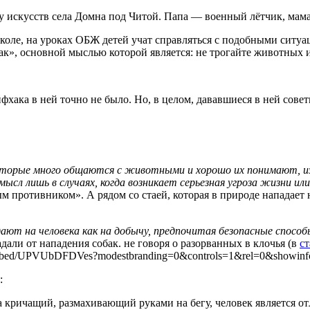
у искусств села Домна под Читой. Папа — военный лётчик, мама —
школе, на уроках ОБЖ детей учат справляться с подобными ситуа
ак», основной мыслью которой является: не трогайте животных и
фхака в ней точно не было. Но, в целом, дававшиеся в ней сове
оторые много общаются с животными и хорошо их понимают, из
ысл лишь в случаях, когда возникает серьезная угроза жизни ил
м противником». А рядом со стаей, которая в природе нападает н
ют на человека как на добычу, предпочитая безопасные способы
адали от нападения собак. не говоря о разорванных в клочья (в
ст
embed/UPVUbDFDVes?modestbranding=0&controls=1&rel=0&showinf
:
а кричащий, размахивающий руками на бегу, человек является от