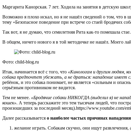
Маргарита Канорская. 7 лет. Ходила на занятия в детскую школ
Возможно я плохо искал, но я не нашёл сведений о том, что в 
тему «Безопасное поведение при встрече со стаей бродячих соб
Так вот, я не думаю, что семилетняя Рита как-то помешала стае.
В общем, ничего нового я в той методичке не нашёл. Моего лай
Фото: child-blog.ru
Итак, начинается всё с того, что
«Кинологам и другим людям, к
собака предпочтет убежать, а не драться: нападение имеет см
ребёнок, и это собака понимает, не является «сильным и опасны
серьёзным противником не видится.
Тем не менее.
«Бродячие собаки НИКОГДА (выделил я) не напада
кошек»
. А теперь расскажите это тем тысячам людей, что постр
произошедших за последний месяц).https://www.youtube.com/
Далее рассказывается
о наиболее частых причинах нападения
желание играть. Собакам скучно, они ищут развлечения, 