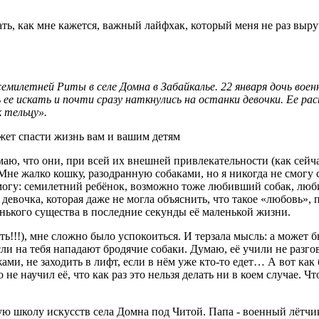
ать, как мне кажется, важный лайфхак, который меня не раз выр
милетней Риты в селе Домна в Забайкалье. 22 января дочь военн
 ее искать и почти сразу наткнулись на останки девочки. Ее р
 тельцу».
ю, что они, при всей их внешней привлекательности (как сейча
. Мне жалко кошку, разодранную собаками, но я никогда не смогу
 могу: семилетний ребёнок, возможно тоже любивший собак, лю
девочка, которая даже не могла объяснить, что такое «любовь», 
енького существа в последние секунды её маленькой жизни.
!!!), мне сложно было успокоиться. И терзала мысль: а может бы
если на тебя нападают бродячие собаки. Думаю, её учили не разг
жами, не заходить в лифт, если в нём уже кто-то едет… А вот как
то не научил её, что как раз это нельзя делать ни в коем случае