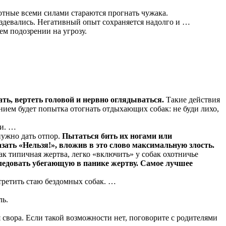
вотные всеми силами стараются прогнать чужака.
здевались. Негативный опыт сохраняется надолго и …
ем подозрении на угрозу.
ать, вертеть головой и нервно оглядываться.
Такие действия
нием будет попытка отогнать отдыхающих собак: не буди лихо,
ти. …
нужно дать отпор.
Пытаться бить их ногами или
азать «Нельзя!», вложив в это слово максимальную злость.
 как типичная жертва, легко «включить» у собак охотничье
ледовать убегающую в панике жертву. Самое лучшее
стретить стаю бездомных собак. …
ль.
я свора. Если такой возможности нет, поговорите с родителями