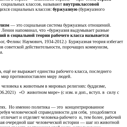
 социальных классов, называют
внутриклассовой
щихся социальных классов:
буржуазную
(буржуазного
лизм
— это социальная система буржуазных отношений.
у Ленин напоминал, что «буржуазия выдумывает разные
ий в социальной теории рабочего класса называется
ог, Феликс Наумович, 1934-2012.) Буржуазная теория избегает
тов советской действительности, порочащих коммунизм,
а.
, ещё не выражает единства рабочего класса, последнего
й мир противопоставлен миру людей.
человека к животным в мировых религиях: буддизме,
.06.2021) «О животном мире» (с изм. и доп., вступ. в силу с
остях. Но именно политика — это концентрированное
ребуя человеческой справедливости для себя, уподобляется
тличает и отделяет человека-рабочего и, тем более, рабочий
елая очередной шаг человеческой истории — шаг из животной