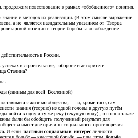
, продолжим повествование в рамках «обобщенного» понятия.
ь знаний и методов их реализации. (В этом смысле выражение
века, а не является назидательным указанием от Творца
пролетарской позиции в теории борьбы за освобождение
действительность в России.
 успехах в строительстве, обороне и авторитете
рища Сталина?
ина.
роды (единым для всей Вселенной).
сопоставимый с жизнью общества, — и, кроме того, сам
ренести знания (теорию) из одной головы в другую путём
ы войти в одну и ту же реку (текущую воду) , то точно также
олжны были бы обобщить полученный результат для
 общества имеет две причины социального противоречия
еса. И если
частный социальный интерес
личности
ется в борьбе — классовой борьбе, — при этом,
борьба