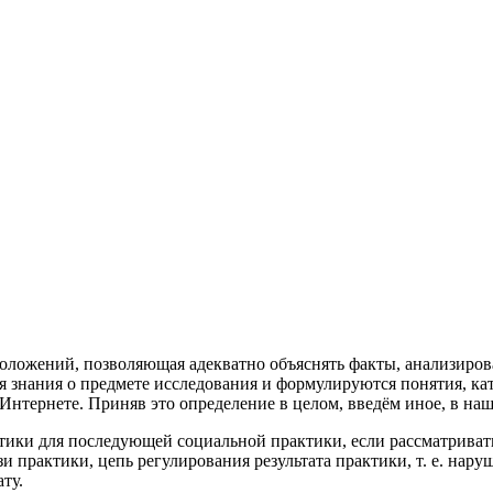
оложений, позволяющая адекватно объяснять факты, анализирова
я знания о предмете исследования и формулируются понятия, ка
рнете. Приняв это определение в целом, введём иное, в наш
ики для последующей социальной практики, если рассматривать
язи практики, цепь регулирования результата практики, т. е. н
ту.