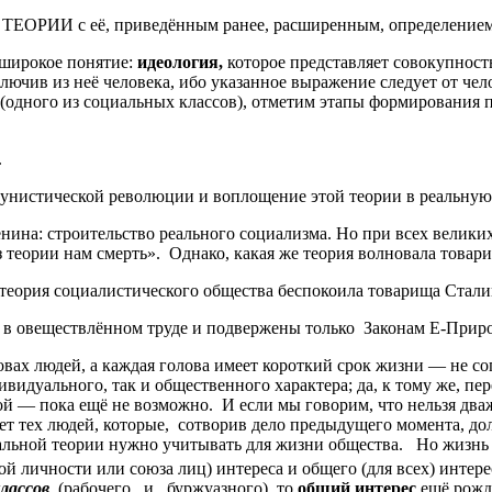
 ТЕОРИИ с её, приведённым ранее, расширенным, определением
 широкое понятие:
идеология,
которое представляет совокупност
ючив из неё человека, ибо указанное выражение следует от чело
(одного из социальных классов), отметим этапы формирования 
.
унистической революции и воплощение этой теории в реальную 
ина: строительство реального социализма. Но при всех великих
з теории нам смерть». Однако, какая же теория волновала това
, теория социалистического общества беспокоила товарища Стал
тся в овеществлённом труде и подвержены только Законам Е-При
ловах людей, а каждая голова имеет короткий срок жизни — не 
идуального, так и общественного характера; да, к тому же, пе
й — пока ещё не возможно. И если мы говорим, что нельзя дважд
ет тех людей, которые, сотворив дело предыдущего момента, д
льной теории нужно учитывать для жизни общества. Но жизнь
ной личности или союза лиц) интереса и общего (для всех) интер
лассов
(рабочего и буржуазного), то
общий интерес
ещё рожда