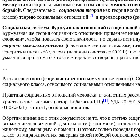
между
этими социальными классами называется
межклассово
борьбой.
Следовательно,
социальная теория
как теория вооб
[2]
класса)
теорию
социальных отношений
и
пролетарскую
(ра
Социальная система буржуазных отношений в социальной 
Буржуазная же теория социальных отношений применяет иные о
словечки», чтобы показать свою значимость, но скрыть истинну
социализмом-коммунизмом
.
(Сочетание «социализм-коммуниз
говорить и писать об успехах (величии советского СССР) прол
умалчивая при этом то, что эти «пороки» сотворены при акт
…
Распад советского (социалистического коммунистического) ССС
социального класса, относимого социальными отношениями ка
Практика социальных отношений человека и животных рассмот
[1]
христианстве, исламе» (автор, БибалаеваЛ.Н.)
, УДК 20: 591.
01.08.2021), статья1, основные понятия.
Обратим внимание в этих документах на то, что в статьях за
выражение человеческой деятельности (экономики), отличает и 
животному, мычащему о помощи. Поэтому только победная борьб
класс от мира животных, завершая своей победой социальное 