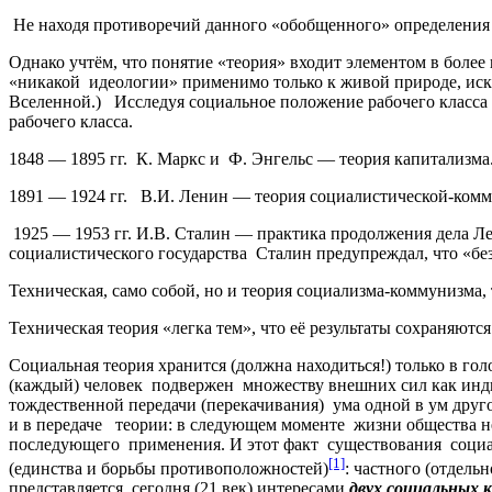
Не находя противоречий данного «обобщенного» определения
Однако учтём, что понятие «теория» входит элементом в более
«никакой идеологии» применимо только к живой природе, искл
Вселенной.) Исследуя социальное положение рабочего класса 
рабочего класса.
1848 — 1895 гг. К. Маркс и Ф. Энгельс — теория капитализма
1891 — 1924 гг. В.И. Ленин — теория социалистической-комм
1925 — 1953 гг. И.В. Сталин — практика продолжения дела Лен
социалистического государства Сталин предупреждал, что «бе
Техническая, само собой, но и теория социализма-коммунизма
Техническая теория «легка тем», что её результаты сохраняю
Социальная теория хранится (должна находиться!) только в го
(каждый) человек подвержен множеству внешних сил как индив
тождественной передачи (перекачивания) ума одной в ум друго
и в передаче теории: в следующем моменте жизни общества н
последующего применения. И этот факт существования социа
[1]
(единства и борьбы противоположностей)
: частного (отдель
представляется сегодня (21 век) интересами
двух социальных к