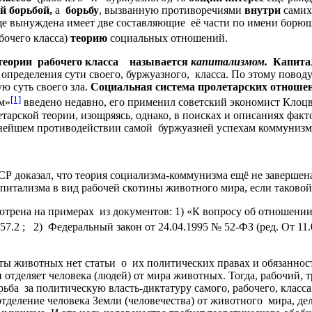
й борьбой
,
а
борьбу
, вызванную противоречиями
внутри
самих
ще вынуждена имеет две составляющие её части по имени борю
бочего класса)
теорию
социальных отношений.
теории рабочего класса называется
капитализмом.
Капита
пределения сути своего, буржуазного, класса. По этому повод
ю суть своего зла.
Социальная система пролетарских отношен
[1]
м»
введено недавно, его применил советский экономист Клоцв
етарской теории, изощряясь, однако, в поисках и описаниях фак
ивнейшем противодействии самой буржуазией успехам коммунизм
Р доказал, что теория социализма-коммунизма ещё не завершена
питализма в вид рабочей скотины животного мира, если таково
рена на примерах из документов: 1) «К вопросу об отношении 
557.2 ; 2) Федеральный закон от 24.04.1995 № 52-ФЗ (ред. От 11
щиты животных нет статьи о их политических правах и обязанн
отделяет человека (людей) от мира животных. Тогда, рабочий, т
а за политическую власть-диктатуру самого, рабочего, класса о
отделение человека Земли (человечества) от животного мира, д