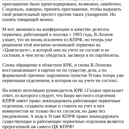
приглашение было проигнорировано, возможно, ошибочно.
Следовало, наверно, принять приглашение, чтобы выразить
свой решительный протест против таких ухищрений. Но
понять товарищей можно.
М вот, явившись на конференцию в качестве делегата
первички, работающей в поселке с 1993 года, В.Леонов
узнает, что он вновь исключен из КПРФ, но теперь уже
решением этой внезапно возникшей первички на
«Цемгиганте», в которой они на учете не состоят и не
состояли, в чем легко убедиться, заглянув в их партбилеты.
Снова обращение в областное КРК, и снова В.Леонова
восстанавливают в партии не по существу дела, а по
формальной причине: нарушении пунктов Устава теперь уже
первичным отделением, в котором он на учете не состоит..
На новую аппеляцию руководитель КРК т.Галдин присылает
ответ, из которого следует, что Бюро местного отделения
КПРФ имеет право ликвидировать работающие первичные
отделения, создавать новые и ставить на учет в них
коммунистов не только без их согласия, но даже без
уведомления. А ведь в Уставе КПРФ право ликвидировать
существующие и работающие первичные отделения является
прерогативой аж самого ЦК КПРФ!