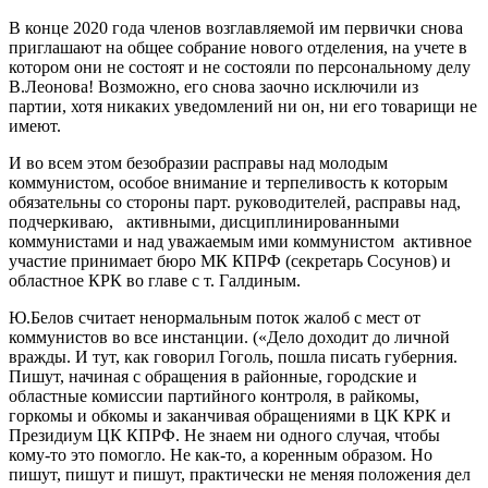
В конце 2020 года членов возглавляемой им первички снова
приглашают на общее собрание нового отделения, на учете в
котором они не состоят и не состояли по персональному делу
В.Леонова! Возможно, его снова заочно исключили из
партии, хотя никаких уведомлений ни он, ни его товарищи не
имеют.
И во всем этом безобразии расправы над молодым
коммунистом, особое внимание и терпеливость к которым
обязательны со стороны парт. руководителей, расправы над,
подчеркиваю, активными, дисциплинированными
коммунистами и над уважаемым ими коммунистом активное
участие принимает бюро МК КПРФ (секретарь Сосунов) и
областное КРК во главе с т. Галдиным.
Ю.Белов считает ненормальным поток жалоб с мест от
коммунистов во все инстанции. («Дело доходит до личной
вражды. И тут, как говорил Гоголь, пошла писать губерния.
Пишут, начиная с обращения в районные, городские и
областные комиссии партийного контроля, в райкомы,
горкомы и обкомы и заканчивая обращениями в ЦК КРК и
Президиум ЦК КПРФ. Не знаем ни одного случая, чтобы
кому-то это помогло. Не как-то, а коренным образом. Но
пишут, пишут и пишут, практически не меняя положения дел