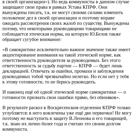
в своей организации»). Но ведь коммунисты в данном случае
защищают свои права в рамках Устава КПРФ. Они
вынуждены писать, т.к. не могут своими силами изменить
положение дел в своей организации и поэтому вправе
ожидать рассмотрения своих жалоб по существу. Вынуждены
потому, что некоторыми руководящими товарищами не
соблюдается этическая норма, на которую Ю.Белов также
обращает сугубое внимание:
«В самокритике исключительно важное значение также имеет
акцентирование внимания на такой этической норме, как
ответственность руководителя за руководимых. Без этого
ответственность за судьбу партии — КПРФ — будет лишь
декларацией. Отвечать за ошибки, промахи и заблуждения
руководимых тобой чрезвычайно нелегко. Но если нет у тебя
к этому готовности, то не берись руководить.
И наконец ещё об одной этической норме самокритики — о
готовности признать свои ошибки прямо, без обиняков».
В результате раскол в Воскресенском отделении КПРФ только
углубляется: в него вовлечены уже ещё две первички! Не могу
поэтому не выступить в защиту В.Леонова и его товарищей,
т.к. знаю их лично более года и считаю это своим долгом
коммуниста.