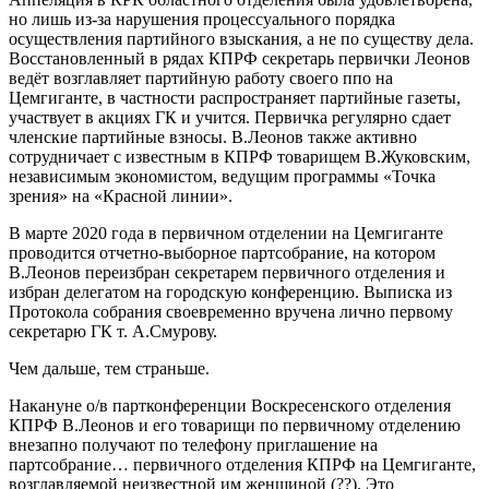
но лишь из-за нарушения процессуального порядка
осуществления партийного взыскания, а не по существу дела.
Восстановленный в рядах КПРФ секретарь первички Леонов
ведёт возглавляет партийную работу своего ппо на
Цемгиганте, в частности распространяет партийные газеты,
участвует в акциях ГК и учится. Первичка регулярно сдает
членские партийные взносы. В.Леонов также активно
сотрудничает с известным в КПРФ товарищем В.Жуковским,
независимым экономистом, ведущим программы «Точка
зрения» на «Красной линии».
В марте 2020 года в первичном отделении на Цемгиганте
проводится отчетно-выборное партсобрание, на котором
В.Леонов переизбран секретарем первичного отделения и
избран делегатом на городскую конференцию. Выписка из
Протокола собрания своевременно вручена лично первому
секретарю ГК т. А.Смурову.
Чем дальше, тем страньше.
Накануне о/в партконференции Воскресенского отделения
КПРФ В.Леонов и его товарищи по первичному отделению
внезапно получают по телефону приглашение на
партсобрание… первичного отделения КПРФ на Цемгиганте,
возглавляемой неизвестной им женщиной (??). Это