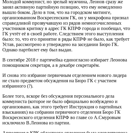
Молодой коммунист, но зрелый мужчина, Леонов сразу же
занял активную партийную позицию, что ему немедленно
вышло боком. Дело в том, что на городском митинге,
организованном Воскресенским ГК, он у микрофона признал
справедливой прозвучавшую из рядов немногочисленных
участников критику в адрес ГК КПРФ города и пообещал, что
ГК учтёт её в своей работе. Следствием этого выступления
было: то, что его принятие в ряды КПРФ не было, как требует
Устав, рассмотрено и утверждено на заседании Бюро ГК.
Однако партбилет ему был выдан.
В сентябре 2018 г партячейка единогласно избирает Леонова
помощником секретаря, а в декабре секретарём.
И снова это избрание первичным отделением нового лидера
не стало предметом обсуждения на Бюро ГК с участием
избранного (?).
Более того, вскоре без обсуждения персонального дела
коммуниста (которое не было официально возбуждено и
организовано, как этого требует Инструкция о партийных
взысканиях) на собрании первичного отделения Бюро ГК
Воскреснского отделения КПРФ во главе со А.Смуровым
исключило В.Леонова из партии.
Аппеляция в КРК областного отделения была удовлетворена,