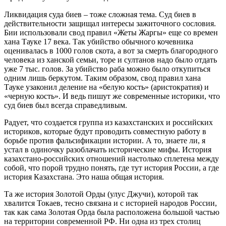
Ликвидация суда биев – тоже сложная тема. Суд биев в
действительности защищал интересы зажиточного сословия.
Бии использовали свод правил «Жеты Жаргы» еще со времен
хана Тауке 17 века. Так убийство обычного кочевника
оценивалась в 1000 голов скота, а вот за смерть благородного
человека из ханской семьи, торе и султанов надо было отдать
уже 7 тыс. голов. За убийство раба можно было откупиться
одним лишь беркутом. Таким образом, свод правил хана
Тауке узаконил деление на «белую кость» (аристократия) и
«черную кость». И ведь пишут же современные историки, что
суд биев был всегда справедливым.
Радует, что создается группа из казахстанских и российских
историков, которые будут проводить совместную работу в
борьбе против фальсификации истории. А то, знаете ли, я
устал в одиночку разоблачать исторические мифы. История
казахстано-российских отношений настолько сплетена между
собой, что порой трудно понять, где тут история России, а где
история Казахстана. Это наша общая история.
Та же история Золотой Орды (улус Джучи), которой так
хвалится Токаев, тесно связана и с историей народов России,
так как сама Золотая Орда была расположена большой частью
на территории современной РФ. Ни одна из трех столиц