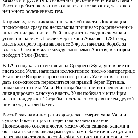
казахами и русскими. Особенно присоединение Казахстана к
России требует аккуратного анализа и толкования, так как в
ней много болезненных тем.
К примеру, тема ликвидации ханской власти. Ликвидация
происходила сразу по нескольким причинам: родоплеменные
внутренние распри, слабый авторитет наследников хана и
усиление царизма. После смерти хана Абылая в 1781 году,
власть которого признавали все 3 жуза, началась борьба за
власть в Среднем жузе между сыновьями Абылая, в которой
победил Уали (Вали).
В 1795 году казахские племена Среднего Жуза, уставшие от
гнета хана Уали, написали коллективное письмо императрице
Екатерине Второй с просьбой отстранить Уали от власти и
дать возможность переселиться на правый берег Иртыша,
подальше от гнета Уали. Но тогда было принято решение не
ликвидировать ханскую власть. Уали побежал к китайцам
искать поддержки. Тогда был поставлен соправителем другой
чингизид, султан Бокей.
Российская администрация дождалась смерти хана Уали и
султана Бокея и просто перестала назначать ханов.
Происходило соперничество между обедневшими ханами и
богатыми скотовладельцами-султанами. Зажиточные султаны
перешли на сторону российской администрации и стали ее