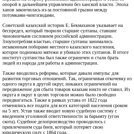
опорой в дальнейшем управлении без ханской власти. Эпоха
ханов закончилась из-за постоянной грызни между
потомками-чингизидами.
Советский казахский историк Е. Бекмаханов указывает на
беспредел, который творили старшие султаны, ставшие
чиновничьим сословием российской администрации.
Злоупотребляя властью, старшие султаны занимались
незаконным поборами местного казахского населения,
которое поднимало мятежи и убивало этих султанов. В итоге
институт султанства был также ограничен и стали брать
людей из народа для работы в администрации.
Также вводились реформы, которые давали импульс для
развития торговых отношений. Так, ограничивая откочевку из
одного округа в другой округ, никаких ограничений на
передвижение для сбыта товаров казахам никто не ставил. Из
округа в округ в целях торговли можно было свободно
передвигаться. Также в рамках устава от 1822 года
отменялись все подати для всех категорий населения сроком
на 5 лет. Устав также вводит новую судебную систему с
введением уголовной ответственности за барымту (угон
скота). Судебное делопроизводство проводилось с
привлечением суда биев, который потеряет свою
юридическую силу с 1864 года.