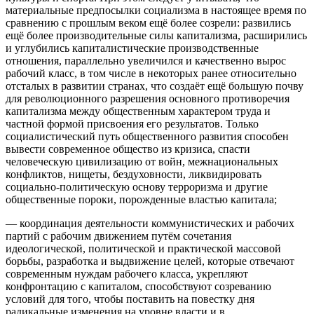
материальные предпосылки социализма в настоящее время по
сравнению с прошлым веком ещё более созрели: развились
ещё более производительные силы капитализма, расширились
и углубились капиталистические производственные
отношения, параллельно увеличился и качественно вырос
рабочий класс, в том числе в некоторых ранее относительно
отсталых в развитии странах, что создаёт ещё большую почву
для революционного разрешения основного противоречия
капитализма между общественным характером труда и
частной формой присвоения его результатов. Только
социалистический путь общественного развития способен
вывести современное общество из кризиса, спасти
человеческую цивилизацию от войн, межнациональных
конфликтов, нищеты, бездуховности, ликвидировать
социально-политическую основу терроризма и другие
общественные пороки, порожденные властью капитала;
— координация деятельности коммунистических и рабочих
партий с рабочим движением путём сочетания
идеологической, политической и практической массовой
борьбы, разработка и выдвижение целей, которые отвечают
современным нуждам рабочего класса, укрепляют
конфронтацию с капиталом, способствуют созреванию
условий для того, чтобы поставить на повестку дня
радикальные изменения на уровне власти и в