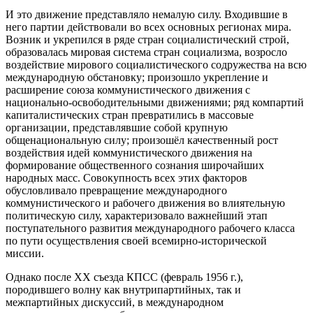
И это движение представляло немалую силу. Входившие в
него партии действовали во всех основных регионах мира.
Возник и укрепился в ряде стран социалистический строй,
образовалась мировая система стран социализма, возросло
воздействие мирового социалистического содружества на всю
международную обстановку; произошло укрепление и
расширение союза коммунистического движения с
национально-освободительными движениями; ряд компартий
капиталистических стран превратились в массовые
организации, представлявшие собой крупную
общенациональную силу; произошёл качественный рост
воздействия идей коммунистического движения на
формирование общественного сознания широчайших
народных масс. Совокупность всех этих факторов
обусловливало превращение международного
коммунистического и рабочего движения во влиятельную
политическую силу, характеризовало важнейший этап
поступательного развития международного рабочего класса
по пути осуществления своей всемирно-исторической
миссии.
Однако после XX съезда КПСС (февраль 1956 г.),
породившего волну как внутрипартийных, так и
межпартийных дискуссий, в международном