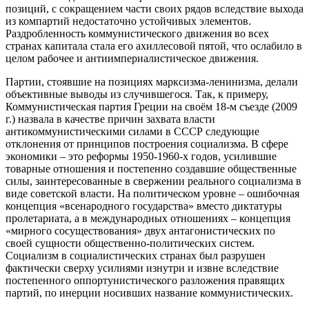
позиций, с сокращением части своих рядов вследствие выхода
из компартий недостаточно устойчивых элементов.
Раздробленность коммунистического движения во всех
странах капитала стала его ахиллесовой пятой, что ослабило в
целом рабочее и антиимпериалистическое движения.
Партии, стоявшие на позициях марксизма-ленинизма, делали
объективные выводы из случившегося. Так, к примеру,
Коммунистическая партия Греции на своём 18-м съезде (2009
г.) назвала в качестве причин захвата власти
антикоммунистическими силами в СССР следующие
отклонения от принципов построения социализма. В сфере
экономики – это реформы 1950-1960-х годов, усилившие
товарные отношения и постепенно создавшие общественные
силы, заинтересованные в свержении реального социализма в
виде советской власти. На политическом уровне – ошибочная
концепция «всенародного государства» вместо диктатуры
пролетариата, а в международных отношениях – концепция
«мирного сосуществования» двух антагонистических по
своей сущности общественно-политических систем.
Социализм в социалистических странах был разрушен
фактически сверху усилиями изнутри и извне вследствие
постепенного оппортунистического разложения правящих
партий, по инерции носивших название коммунистических.