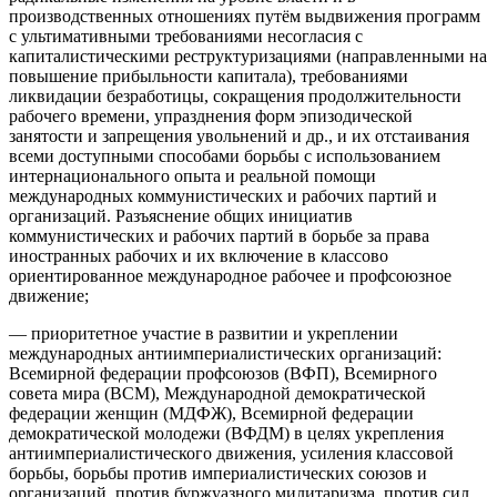
производственных отношениях путём выдвижения программ
с ультимативными требованиями несогласия с
капиталистическими реструктуризациями (направленными на
повышение прибыльности капитала), требованиями
ликвидации безработицы, сокращения продолжительности
рабочего времени, упразднения форм эпизодической
занятости и запрещения увольнений и др., и их отстаивания
всеми доступными способами борьбы с использованием
интернационального опыта и реальной помощи
международных коммунистических и рабочих партий и
организаций. Разъяснение общих инициатив
коммунистических и рабочих партий в борьбе за права
иностранных рабочих и их включение в классово
ориентированное международное рабочее и профсоюзное
движение;
— приоритетное участие в развитии и укреплении
международных антиимпериалистических организаций:
Всемирной федерации профсоюзов (ВФП), Всемирного
совета мира (ВСМ), Международной демократической
федерации женщин (МДФЖ), Всемирной федерации
демократической молодежи (ВФДМ) в целях укрепления
антиимпериалистического движения, усиления классовой
борьбы, борьбы против империалистических союзов и
организаций, против буржуазного милитаризма, против сил