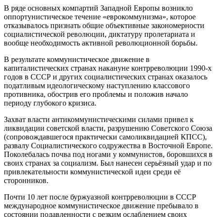
В ряде основных компартий Западной Европы возникло
оппортунистическое течение «еврокоммунизма», которое
отказывалось признать общие объективные закономерности
социалистической революции, диктатуру пролетариата и
вообще необходимость активной революционной борьбы.
В результате коммунистическое движение в
капиталистических странах накануне контрреволюции 1990-х
годов в СССР и других социалистических странах оказалось
податливым идеологическому наступлению классового
противника, обострив его проблемы и положив начало
периоду глубокого кризиса.
Захват власти антикоммунистическими силами привел к
ликвидации советской власти, разрушению Советского Союза
(сопровождавшегося практически самоликвидацией КПСС),
развалу Социалистического содружества в Восточной Европе.
Поколебалась почва под ногами у коммунистов, боровшихся в
своих странах за социализм. Был нанесен серьёзный удар и по
привлекательности коммунистической идеи среди её
сторонников.
Почти 10 лет после буржуазной контрреволюции в СССР
международное коммунистическое движение пребывало в
состоянии подавленности с резким ослаблением своих