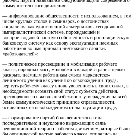
рабочих партий назывались следующие задачи современного
коммунистического движения:
— информирование общественности с использованием, в том
числе круглых столов и семинаров, о достоинствах
социализма как единственной альтернативы сегодняшней
империалистической системе, порождающей и
воспроизводящей частную собственность и ростовщическую
банковскую систему как основу эксплуатации наемных
работников во имя прибыли ничтожного слоя т.н.
«работодателей»;
— политическое просвещение и мобилизация рабочего
класса, народных масс, молодёжи в каждой стране с целью
раскрыть наёмным работникам смысл марксистско-
ленинского учения как учения об освобождении труда,
вернуть рабочему классу вновь уверенность в своих силах, в
необходимости осознать свой статус субъекта действия,
претворяющего в жизнь неизбежность утверждения на всей
Земле коммунистических принципов справедливости,
основанных на освобожденном от эксплуатации труде;
— формирование партий большевистского типа,
последовательно и неуклонно выражающих связь
революционной теории с рабочим движением, которые были
бы органической частью рабочего класса, опирались на