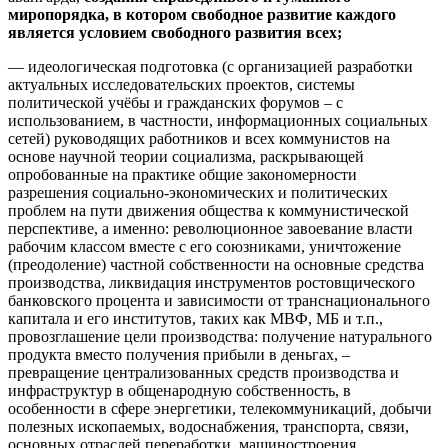
миропорядка, в котором свободное развитие каждого
является условием свободного развития всех;
— идеологическая подготовка (с организацией разработки
актуальных исследовательских проектов, системы
политической учёбы и гражданских форумов – с
использованием, в частности, информационных социальных
сетей) руководящих работников и всех коммунистов на
основе научной теории социализма, раскрывающей
опробованные на практике общие закономерности
разрешения социально-экономических и политических
проблем на пути движения общества к коммунистической
перспективе, а именно: революционное завоевание власти
рабочим классом вместе с его союзниками, уничтожение
(преодоление) частной собственности на основные средства
производства, ликвидация инструментов ростовщического
банковского процента и зависимости от транснационального
капитала и его институтов, таких как МВФ, МБ и т.п.,
провозглашение цели производства: получение натурального
продукта вместо получения прибыли в деньгах, –
превращение централизованных средств производства и
инфраструктур в общенародную собственность, в
особенности в сфере энергетики, телекоммуникаций, добычи
полезных ископаемых, водоснабжения, транспорта, связи,
основных отраслей переработки, машиностроения,