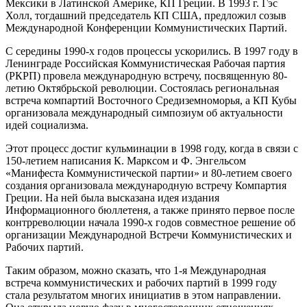
Мексики в Латинской Америке, КП Греции. В 1993 г. Гэс
Холл, тогдашний председатель КП США, предложил созыв
Международной Конференции Коммунистических Партий.
С середины 1990-х годов процессы ускорились. В 1997 году в
Ленинграде Российская Коммунистическая Рабочая партия
(РКРП) провела международную встречу, посвященную 80-
летию Октябрьской революции. Состоялась региональная
встреча компартий Восточного Средиземноморья, а КП Кубы
организовала международный симпозиум об актуальности
идей социализма.
Этот процесс достиг кульминации в 1998 году, когда в связи с
150-летием написания К. Марксом и Ф. Энгельсом
«Манифеста Коммунистической партии» и 80-летием своего
создания организовала международную встречу Компартия
Греции. На ней была высказана идея издания
Информационного бюллетеня, а также принято первое после
контрреволюции начала 1990-х годов совместное решение об
организации Международной Встречи Коммунистических и
Рабочих партий.
Таким образом, можно сказать, что 1-я Международная
встреча коммунистических и рабочих партий в 1999 году
стала результатом многих инициатив в этом направлении.