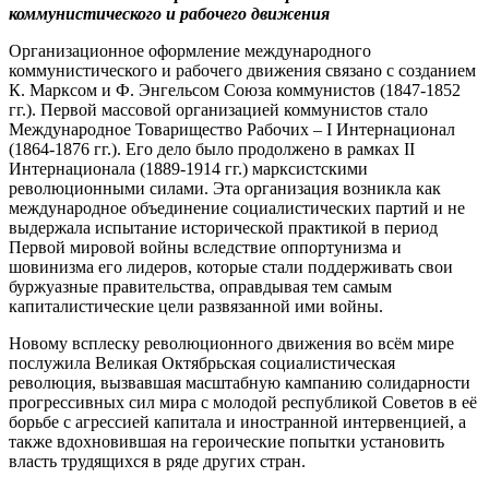
коммунистического и рабочего движения
Организационное оформление международного
коммунистического и рабочего движения связано с созданием
К. Марксом и Ф. Энгельсом Союза коммунистов (1847-1852
гг.). Первой массовой организацией коммунистов стало
Международное Товарищество Рабочих – I Интернационал
(1864-1876 гг.). Его дело было продолжено в рамках II
Интернационала (1889-1914 гг.) марксистскими
революционными силами. Эта организация возникла как
международное объединение социалистических партий и не
выдержала испытание исторической практикой в период
Первой мировой войны вследствие оппортунизма и
шовинизма его лидеров, которые стали поддерживать свои
буржуазные правительства, оправдывая тем самым
капиталистические цели развязанной ими войны.
Новому всплеску революционного движения во всём мире
послужила Великая Октябрьская социалистическая
революция, вызвавшая масштабную кампанию солидарности
прогрессивных сил мира с молодой республикой Советов в её
борьбе с агрессией капитала и иностранной интервенцией, а
также вдохновившая на героические попытки установить
власть трудящихся в ряде других стран.