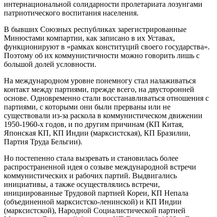
интернациональной солидарности пролетариата лозунгами
патриотического воспитания населения.
В бывших Союзных республиках зарегистрированные
Минюстами компартии, как записано в их Уставах,
функционируют в «рамках конституций своего государства».
Поэтому об их коммунистичности можно говорить лишь с
большой долей условности.
На международном уровне понемногу стал налаживаться
контакт между партиями, прежде всего, на двусторонней
основе. Одновременно стали восстанавливаться отношения с
партиями, с которыми они были прерваны или не
существовали из-за раскола в коммунистическом движении
1950-1960-х годов, и по другим причинам (КП Китая,
Японская КП, КП Индии (марксистская), КП Бразилии,
Партия Труда Бельгии).
Но постепенно стала вызревать и становилась более
распространенной идея о созыве международной встречи
коммунистических и рабочих партий. Выдвигались
инициативы, а также осуществлялись встречи,
инициированные Трудовой партией Кореи, КП Непала
(объединенной марксистско-ленинской) и КП Индии
(марксистской), Народной Социалистической партией