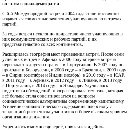
оплотом социал-демократии.
С 6-й Международной встречи 2004 года стали постоянно
издаваться совместные заявления участвующих во встречах
партий.
За годы встреч неуклонно прирастало число участвующих в
них коммунистических и рабочих партий, и их
представительство со всех континентов.
Расширилась география мест проведения встреч. После семи
успешных встреч в Афинах в 2006 году впервые встреча
переезжает в другую страну – в Португалию. В 2007 году она
проходит в Белоруссии, в 2008 году – в Бразилии, в 2009 году
– в Сирии (сентябрь) и Индии (ноябрь), в 2010 году – в ЮАР,
в 2011 году – в Афинах, в 2012 году – в Ливане, в 2013 году –
в Португалии, в 2014 году – в Эквадоре. Улучшалась
подготовка обсуждений, прогрессировала тематика, которая
всё больше стала ориентироваться на вопросы
социалистической альтернативы современному капитализму.
Усиление социалистического содержания шло в ногу с
тенденцией роста числа участников и более высоким уровнем
организации движения.
Укрепилось взаимное доверие, повысился идейно-