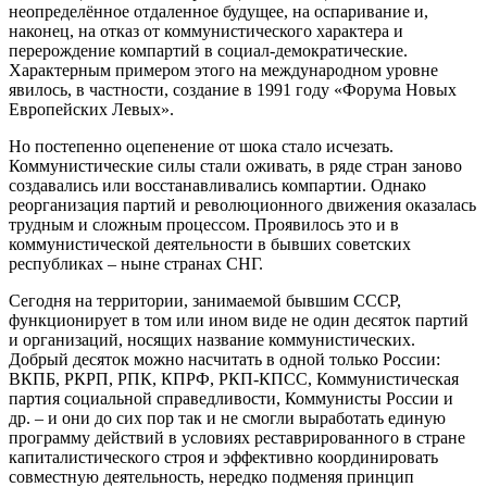
неопределённое отдаленное будущее, на оспаривание и,
наконец, на отказ от коммунистического характера и
перерождение компартий в социал-демократические.
Характерным примером этого на международном уровне
явилось, в частности, создание в 1991 году «Форума Новых
Европейских Левых».
Но постепенно оцепенение от шока стало исчезать.
Коммунистические силы стали оживать, в ряде стран заново
создавались или восстанавливались компартии. Однако
реорганизация партий и революционного движения оказалась
трудным и сложным процессом. Проявилось это и в
коммунистической деятельности в бывших советских
республиках – ныне странах СНГ.
Сегодня на территории, занимаемой бывшим СССР,
функционирует в том или ином виде не один десяток партий
и организаций, носящих название коммунистических.
Добрый десяток можно насчитать в одной только России:
ВКПБ, РКРП, РПК, КПРФ, РКП-КПСС, Коммунистическая
партия социальной справедливости, Коммунисты России и
др. – и они до сих пор так и не смогли выработать единую
программу действий в условиях реставрированного в стране
капиталистического строя и эффективно координировать
совместную деятельность, нередко подменяя принцип