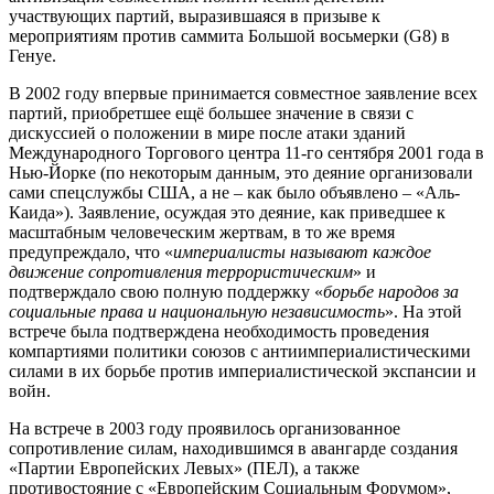
участвующих партий, выразившаяся в призыве к
мероприятиям против саммита Большой восьмерки (G8) в
Генуе.
В 2002 году впервые принимается совместное заявление всех
партий, приобретшее ещё большее значение в связи с
дискуссией о положении в мире после атаки зданий
Международного Торгового центра 11-го сентября 2001 года в
Нью-Йорке (по некоторым данным, это деяние организовали
сами спецслужбы США, а не – как было объявлено – «Аль-
Каида»). Заявление, осуждая это деяние, как приведшее к
масштабным человеческим жертвам, в то же время
предупреждало, что «
империалисты называют каждое
движение сопротивления террористическим
» и
подтверждало свою полную поддержку «
борьбе народов за
социальные права и национальную независимость
». На этой
встрече была подтверждена необходимость проведения
компартиями политики союзов с антиимпериалистическими
силами в их борьбе против империалистической экспансии и
войн.
На встрече в 2003 году проявилось организованное
сопротивление силам, находившимся в авангарде создания
«Партии Европейских Левых» (ПЕЛ), а также
противостояние с «Европейским Социальным Форумом»,