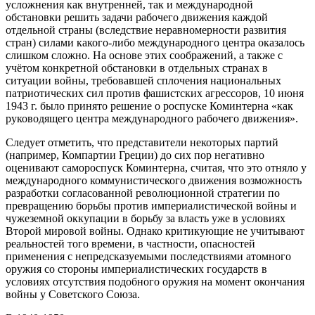
усложнения как внутренней, так и международной
обстановки решить задачи рабочего движения каждой
отдельной страны (вследствие неравномерности развития
стран) силами какого-либо международного центра оказалось
слишком сложно. На основе этих соображений, а также с
учётом конкретной обстановки в отдельных странах в
ситуации войны, требовавшей сплочения национальных
патриотических сил против фашистских агрессоров, 10 июня
1943 г. было принято решение о роспуске Коминтерна «как
руководящего центра международного рабочего движения».
Следует отметить, что представители некоторых партий
(например, Компартии Греции) до сих пор негативно
оценивают самороспуск Коминтерна, считая, что это отняло у
международного коммунистического движения возможность
разработки согласованной революционной стратегии по
превращению борьбы против империалистической войны и
чужеземной оккупации в борьбу за власть уже в условиях
Второй мировой войны. Однако критикующие не учитывают
реальностей того времени, в частности, опасностей
применения с непредсказуемыми последствиями атомного
оружия со стороны империалистических государств в
условиях отсутствия подобного оружия на момент окончания
войны у Советского Союза.