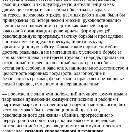
рабочий класс и эксплуатируемую интеллигенцию как
движущие созидательные силы общества и, выражая
интересы передовых отрядов наёмных работников, были бы
привержены их исторической миссии, руководствовались
ленинским положением о партии как высшей форме
классовой организации пролетариата, формирующей
революционную программу, тактику борьбы и проводящей
систематически идеологическую, политическую,
организационную работу. Только такие партии способны
достичь реальных, а не имитационных успехов в борьбе за
социальные права и интересы трудового народа, придать ей
осознанный и целенаправленный характер, способны
отстаивать свободу и равенство, национальное достоинство и
целостность народных государств, благополучие и
безопасность граждан, физическое и нравственное здоровье
людей народов, гуманизм и интернационализм;
— вооружение знаниями положений научного коммунизма и
творческое применение коммунистическими и рабочими
партиями марксистско-ленинской научной методологии, без
чего «не может быть революционной практики,
революционного движения» (Ленин), прогрессивного
переустройства общества рабочим классом и передовой
интеллигенцией под руководством их коммунистического
авангарда,
создания справедливого и гуманного