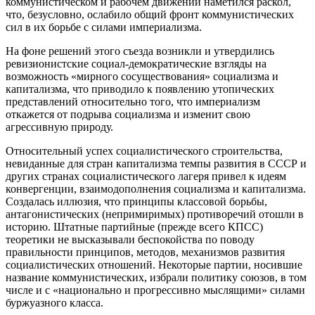
коммунистическом и рабочем движении наметился раскол,
что, безусловно, ослабило общий фронт коммунистических
сил в их борьбе с силами империализма.
На фоне решений этого съезда возникли и утвердились
ревизионистские социал-демократические взгляды на
возможность «мирного сосуществования» социализма и
капитализма, что приводило к появлению утопических
представлений относительно того, что империализм
откажется от подрыва социализма и изменит свою
агрессивную природу.
Относительный успех социалистического строительства,
невиданные для стран капитализма темпы развития в СССР и
других странах социалистического лагеря привел к идеям
конвергенции, взаимодополнения социализма и капитализма.
Создалась иллюзия, что принципы классовой борьбы,
антагонистических (непримиримых) противоречий отошли в
историю. Штатные партийные (прежде всего КПСС)
теоретики не высказывали беспокойства по поводу
правильности принципов, методов, механизмов развития
социалистических отношений. Некоторые партии, носившие
название коммунистических, избрали политику союзов, в том
числе и с «национально и прогрессивно мыслящими» силами
буржуазного класса.