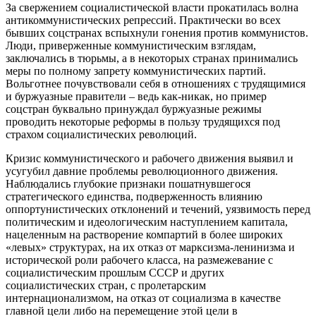
За свержением социалистической власти прокатилась волна
антикоммунистических репрессий. Практически во всех
бывших соцстранах вспыхнули гонения против коммунистов.
Люди, приверженные коммунистическим взглядам,
заключались в тюрьмы, а в некоторых странах принимались
меры по полному запрету коммунистических партий.
Вольготнее почувствовали себя в отношениях с трудящимися
и буржуазные правители – ведь как-никак, но пример
соцстран буквально принуждал буржуазные режимы
проводить некоторые реформы в пользу трудящихся под
страхом социалистических революций.
Кризис коммунистического и рабочего движения выявил и
усугубил давние проблемы революционного движения.
Наблюдались глубокие признаки пошатнувшегося
стратегического единства, подверженность влиянию
оппортунистических отклонений и течений, уязвимость перед
политическим и идеологическим наступлением капитала,
нацеленным на растворение компартий в более широких
«левых» структурах, на их отказ от марксизма-ленинизма и
исторической роли рабочего класса, на размежевание с
социалистическим прошлым СССР и других
социалистических стран, с пролетарским
интернационализмом, на отказ от социализма в качестве
главной цели либо на перемещение этой цели в