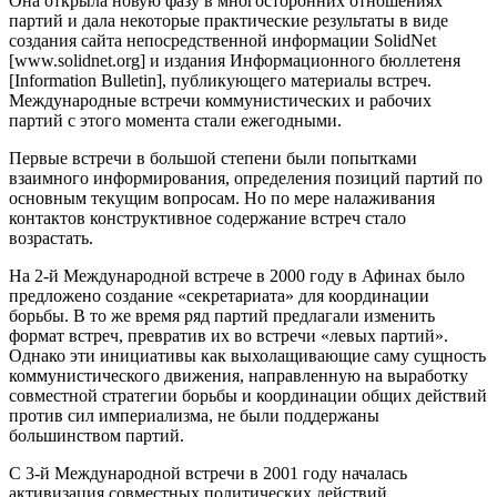
Она открыла новую фазу в многосторонних отношениях
партий и дала некоторые практические результаты в виде
создания сайта непосредственной информации SolidNet
[www.solidnet.org] и издания Информационного бюллетеня
[Information Bulletin], публикующего материалы встреч.
Международные встречи коммунистических и рабочих
партий с этого момента стали ежегодными.
Первые встречи в большой степени были попытками
взаимного информирования, определения позиций партий по
основным текущим вопросам. Но по мере налаживания
контактов конструктивное содержание встреч стало
возрастать.
На 2-й Международной встрече в 2000 году в Афинах было
предложено создание «секретариата» для координации
борьбы. В то же время ряд партий предлагали изменить
формат встреч, превратив их во встречи «левых партий».
Однако эти инициативы как выхолащивающие саму сущность
коммунистического движения, направленную на выработку
совместной стратегии борьбы и координации общих действий
против сил империализма, не были поддержаны
большинством партий.
С 3-й Международной встречи в 2001 году началась
активизация совместных политических действий