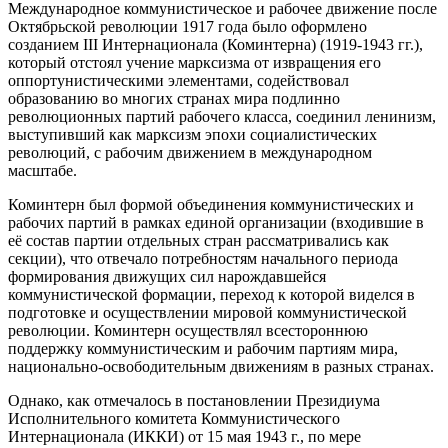
Международное коммунистическое и рабочее движение после
Октябрьской революции 1917 года было оформлено
созданием III Интернационала (Коминтерна) (1919-1943 гг.),
который отстоял учение марксизма от извращения его
оппортунистическими элементами, содействовал
образованию во многих странах мира подлинно
революционных партий рабочего класса, соединил ленинизм,
выступивший как марксизм эпохи социалистических
революций, с рабочим движением в международном
масштабе.
Коминтерн был формой объединения коммунистических и
рабочих партий в рамках единой организации (входившие в
её состав партии отдельных стран рассматривались как
секции), что отвечало потребностям начального периода
формирования движущих сил нарождавшейся
коммунистической формации, переход к которой виделся в
подготовке и осуществлении мировой коммунистической
революции. Коминтерн осуществлял всестороннюю
поддержку коммунистическим и рабочим партиям мира,
национально-освободительным движениям в разных странах.
Однако, как отмечалось в постановлении Президиума
Исполнительного комитета Коммунистического
Интернационала (ИККИ) от 15 мая 1943 г., по мере