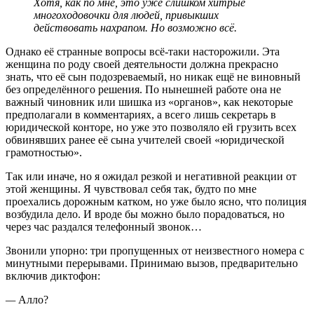
Хотя, как по мне, это уже слишком хитрые
многоходовочки для людей, привыкших
действовать нахрапом. Но возможно всё.
Однако её странные вопросы всё-таки насторожили. Эта
женщина по роду своей деятельности должна прекрасно
знать, что её сын подозреваемый, но никак ещё не виновный
без определённого решения. По нынешней работе она не
важный чиновник или шишка из «органов», как некоторые
предполагали в комментариях, а всего лишь секретарь в
юридической конторе, но уже это позволяло ей грузить всех
обвинявших ранее её сына учителей своей «юридической
грамотностью».
Так или иначе, но я ожидал резкой и негативной реакции от
этой женщины. Я чувствовал себя так, будто по мне
проехались дорожным катком, но уже было ясно, что полиция
возбудила дело. И вроде бы можно было порадоваться, но
через час раздался телефонный звонок…
Звонили упорно: три пропущенных от неизвестного номера с
минутными перерывами. Принимаю вызов, предварительно
включив диктофон:
—
Алло?