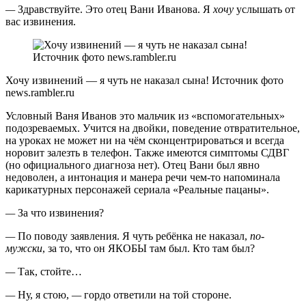
—
Здравствуйте. Это отец Вани Иванова. Я
хочу
услышать от
вас извинения.
Хочу извинений — я чуть не наказал сына! Источник фото
news.rambler.ru
Условный Ваня Иванов это мальчик из «вспомогательных»
подозреваемых. Учится на двойки, поведение отвратительное,
на уроках не может ни на чём сконцентрироваться и всегда
норовит залезть в телефон. Также имеются симптомы СДВГ
(но официального диагноза нет). Отец Вани был явно
недоволен, а интонация и манера речи чем-то напоминала
карикатурных персонажей сериала «Реальные пацаны».
—
За что извинения?
—
По поводу заявления. Я чуть ребёнка не наказал,
по-
мужски
, за то, что он ЯКОБЫ там был. Кто там был?
—
Так, стойте…
—
Ну, я стою,
—
гордо ответили на той стороне.