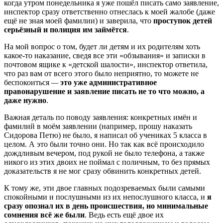
когда утром понедельника я уже пошёл писать само заявление,
инспектор сразу ответственно отнеслась к моей жалобе (даже
ещё не зная моей фамилии) и заверила, что
проступок детей
серьёзный и полиция им займётся
.
На мой вопрос о том, будет ли детям и их родителям хоть
какое-то наказание, сведя все эти «обзывания» и записки в
почтовом ящике к «детской шалости», инспектор ответила,
что раз вам от всего этого было неприятно, то можете не
беспокоиться
—
это уже административное
правонарушение и заявление писать не то что можно, а
даже нужно
.
Важная деталь по поводу заявления: конкретных имён и
фамилий в моём заявлении (например, прошу наказать
Сидорова Петю) не было, я написал об учениках 5 класса в
целом. А это были точно они. Но так как всё происходило
дождливым вечером, под рукой не было телефона, а также
никого из этих двоих не поймал с поличным, то без прямых
доказательств я не мог сразу обвинить конкретных детей.
К тому же, эти двое главных подозреваемых были самыми
спокойными и послушными из их непослушного класса, и
я
сразу опознал их в день происшествия, но минимальные
сомнения всё же были
. Ведь есть ещё двое их