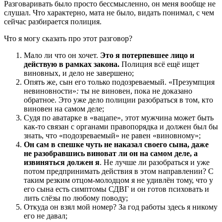
Разговаривать было просто бессмысленно, он меня вообще не
слушал. Что характерно, мата не было, видать понимал, с чем
сейчас разбирается полиция.
Что я могу сказать про этот разговор?
Мало ли что он хочет.
Это я потерпевшее лицо и
действую в рамках закона.
Полиция всё ещё ищет
виновных, и дело не завершено;
Опять же, сын его только подозреваемый. «Презумпция
невиновности»
:
ты не виновен, пока не доказано
обратное. Это уже дело полиции разобраться в том, кто
виновен на самом деле;
Судя по аватарке в «вацапе», этот мужчина может быть
как-то связан с органами правопорядка и должен был бы
знать, что «подозреваемый» не равен «виновному»;
Он сам в спешке чуть не наказал своего сына, даже
не разобравшись виноват ли он на самом деле, а
извиняться должен я
. Не лучше ли разобраться и уже
потом предпринимать действия в этом направлении? С
таким резким отцом-молодцом я не удивлён тому, что у
его сына есть симптомы СДВГ и он готов психовать и
лить слёзы по любому поводу;
Откуда он взял мой номер? За год работы здесь я никому
его не давал;