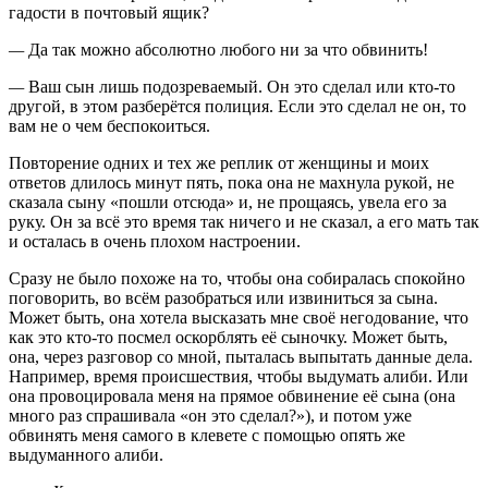
гадости в почтовый ящик?
—
Да так можно абсолютно любого ни за что обвинить!
—
Ваш сын лишь подозреваемый. Он это сделал или кто-то
другой, в этом разберётся полиция. Если это сделал не он, то
вам не о чем беспокоиться.
Повторение одних и тех же реплик от женщины и моих
ответов длилось минут пять, пока она не махнула рукой, не
сказала сыну «пошли отсюда» и, не прощаясь, увела его за
руку. Он за всё это время так ничего и не сказал, а его мать так
и осталась в очень плохом настроении.
Сразу не было похоже на то, чтобы она собиралась спокойно
поговорить, во всём разобраться или извиниться за сына.
Может быть, она хотела высказать мне своё негодование, что
как это кто-то посмел оскорблять её сыночку. Может быть,
она, через разговор со мной, пыталась выпытать данные дела.
Например, время происшествия, чтобы выдумать алиби. Или
она провоцировала меня на прямое обвинение её сына (она
много раз спрашивала «он это сделал?»), и потом уже
обвинять меня самого в клевете с помощью опять же
выдуманного алиби.