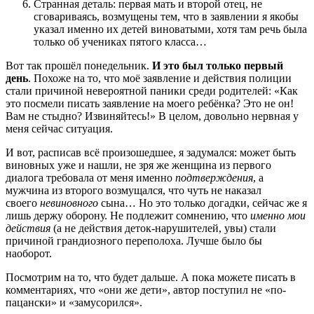
Странная деталь: первая мать и второй отец, не
сговариваясь, возмущены тем, что в заявлении я якобы
указал именно их детей виноватыми, хотя там речь была
только об учениках пятого класса…
Вот так прошёл понедельник.
И это был только первый
день
. Похоже на то, что моё заявление и действия полиции
стали причиной невероятной паники среди родителей: «Как
это посмели писать заявление на моего ребёнка? Это не он!
Вам не стыдно? Извиняйтесь!» В целом, довольно нервная у
меня сейчас ситуация.
И вот, расписав всё произошедшее, я задумался: может быть
виновных уже и нашли, не зря же женщина из первого
диалога требовала от меня именно
подтверждения
, а
мужчина из второго возмущался, что чуть не наказал
своего
невиновного
сына… Но это только догадки, сейчас же я
лишь держу оборону. Не подлежит сомнению, что
именно
мои
действия
(а не действия деток-нарушителей, увы) стали
причиной грандиозного переполоха. Лучше было бы
наоборот.
Посмотрим на то, что будет дальше. А пока можете писать в
комментариях, что «они же дети», автор поступил не «по-
пацански» и «замусорился».