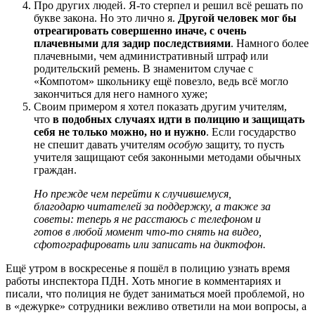
Про других людей. Я-то стерпел и решил всё решать по
букве закона. Но это лично я.
Другой человек мог бы
отреагировать совершенно иначе, с очень
плачевными для задир последствиями
. Намного более
плачевными, чем административный штраф или
родительский ремень. В знаменитом случае с
«Компотом» школьнику ещё повезло, ведь всё могло
закончиться для него намного хуже;
Своим примером я хотел показать другим учителям,
что
в подобных случаях идти в полицию и защищать
себя не только можно, но и нужно
. Если государство
не спешит давать учителям
особую
защиту, то пусть
учителя защищают себя законными методами обычных
граждан.
Но прежде чем перейти к случившемуся,
благодарю читателей за поддержку, а также за
советы: теперь я не расстаюсь с телефоном и
готов в любой момент что-то снять на видео,
сфотографировать или записать на диктофон.
Ещё утром в воскресенье я пошёл в полицию узнать время
работы инспектора ПДН. Хоть многие в комментариях и
писали, что полиция не будет заниматься моей проблемой, но
в «дежурке» сотрудники вежливо ответили на мои вопросы, а