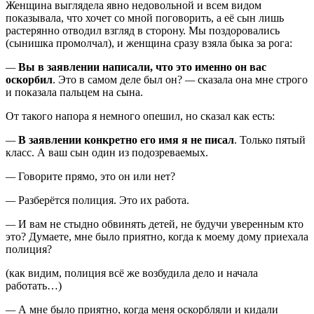
Женщина выглядела явно недовольной и всем видом
показывала, что хочет со мной поговорить, а её сын лишь
растерянно отводил взгляд в сторону. Мы поздоровались
(сынишка промолчал), и женщина сразу взяла быка за рога:
—
Вы в заявлении написали, что это именно он вас
оскорбил
. Это в самом деле был он?
—
сказала она мне строго
и показала пальцем на сына.
От такого напора я немного опешил, но сказал как есть:
—
В заявлении конкретно его имя я не писал
. Только пятый
класс. А ваш сын один из подозреваемых.
—
Говорите прямо, это он или нет?
—
Разберётся полиция. Это их работа.
—
И вам не стыдно обвинять детей, не будучи уверенным кто
это? Думаете, мне было приятно, когда к моему дому приехала
полиция?
(как видим, полиция всё же возбудила дело и начала
работать…)
—
А мне было приятно, когда меня оскорбляли и кидали