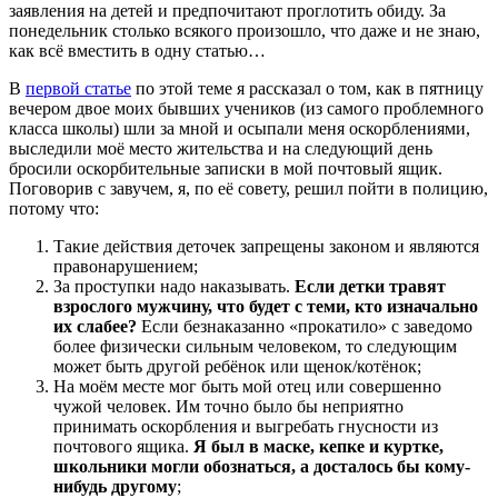
заявления на детей и предпочитают проглотить обиду. За
понедельник столько всякого произошло, что даже и не знаю,
как всё вместить в одну статью…
В
первой статье
по этой теме я рассказал о том, как в пятницу
вечером двое моих бывших учеников (из самого проблемного
класса школы) шли за мной и осыпали меня оскорблениями,
выследили моё место жительства и на следующий день
бросили оскорбительные записки в мой почтовый ящик.
Поговорив с завучем, я, по её совету, решил пойти в полицию,
потому что:
Такие действия деточек запрещены законом и являются
правонарушением;
За проступки надо наказывать.
Если детки травят
взрослого мужчину, что будет с теми, кто изначально
их слабее?
Если безнаказанно «прокатило» с заведомо
более физически сильным человеком, то следующим
может быть другой ребёнок или щенок/котёнок;
На моём месте мог быть мой отец или совершенно
чужой человек. Им точно было бы неприятно
принимать оскорбления и выгребать гнусности из
почтового ящика.
Я был в маске, кепке и куртке,
школьники могли обознаться, а досталось бы кому-
нибудь другому
;