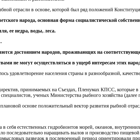
бной отрасли в основе, которой был ряд положений Конституц
ветского народа, основная форма социалистической собственн
я, ее недра, воды, леса.
…
вляются достоянием народов, проживающих на соответствующе
вами не могут осуществляться в ущерб интересам этих наро
ось удовлетворение населения страны в разнообразной, качеств
Директив, принимаемых на Съездах, Пленумах КПСС, которые 
специалистов, ученых Министерства рыбного хозяйства (далее 
а плановой основе положительный вектор развития рыбной отра
 в себя естественных гидробионтов морей, океанов, внутренних 
ило последовательно наращивать вылов и производство пищевой
ромысловых разведок в послевоенный период ориентировали пр