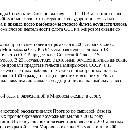
годы Советский Союз по вылову – 11.1 – 11.3 млн. тонн вышел
 200-мильных зонах иностранных государств и в отрытых
а и прежде всего рыбопромыслового флота осуществлялось
ромысловой деятельности флота СССР в Мировом океане со
вства при осуществлении промысла в 200-мильных зонах
тов Минрыбхоза СССР в 64 межправительственных и 13
тельства СССР представлял Советский Союз в 15
рсов. В 20 государствах, с которыми осуществлялись широкие
ционировали представительства Минрыбхоза СССР; в 13
 отечественных рыболовных судов в иностранных портах.
 (около 1500 граждан в год) в средних и высших учебных
стные научно-поисковые экспедиции по оценке рыбных запасов
й базы и разведанной в Мировом океане, в своих
а которой рассматривался Прогноз по сырьевой базе на
ных прогнозировался возможный вылов в 2000 году
тонн. И это в условиях повсеместного введения 200-мильных
 в открытой части Мирового океана- 5.3 млн. тонн, в 200 –