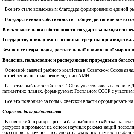
Все это стало возможным благодаря формированию единой ры
«
Государственная собственность – общее достояние всего со
В исключительной собственности государства находятся: земл
Государству принадлежат основные средства производства
Земля и ее недра, воды, растительный̆ и животный̆ мир я
Владение, пользование и распоряжение природными богатст
Основной задачей рыбного хозяйства в Советском Союзе являл
потребления не ниже рекомендаций АМН.
Развитие рыбное хозяйство СССР осуществлялось на основе 
пятилетних планах, формируемых Госпланом СССР с участием 
Все это позволило за годы Советской власти сформировать н
Сырьевая база рыболовства
В советский период сырьевая база рыбного хозяйства включала
ресурсов в промысел на основе научных рекомендаций позвол
бассейновых научно – исследовательских институтов и рыбоп