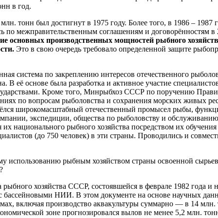
нн в год.
н. тонн был достигнут в 1975 году. Более того, в 1986 – 1987 
лось по межправительственным соглашениям и договорённостям в
ие основных производственных мощностей рыбного хозяйств
ости.
Это в свою очередь требовало определенной защите рыбоп
нная система по закреплению интересов отечественного рыболо
а. В её основе была разработка и активное участие специалис
сударствами. Кроме того, Минрыбхоз СССР по поручению Прави
иях по вопросам рыболовства и сохранения морских живых ресу
ых вёлся широкомасштабный отечественный промысел рыбы, функ
омпании, экспедиции, общества по рыболовству и обслуживанию
я их национального рыбного хозяйства посредством их обучения
иалистов (до 750 человек) в эти страны. Проводились и совме
му использованию рыбным хозяйством страны освоенной сырьево
?
рыбного хозяйства СССР, состоявшейся в феврале 1982 года и н
с бассейновыми НИИ. В этом документе на основе научных дан
ах, включая производство аквакультуры суммарно — в 14 млн. 
номической зоне прогнозировался вылов не менее 5,2 млн. тонн,