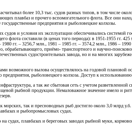
тывал более 10,3 тыс. судов разных типов, в том числе около 
ающих плавбаз и прочего вспомогательного флота. Все они нахо
 государственные предприятия и рыболовецкие колхозы.
судов и условия их эксплуатации обеспечивались системой гос
лота составили (в ценах того периода): в 1951-1955 гг. 425 млн.
 – 1980 гг. – 3256,7 млн., 1981 – 1985 гг. – 3574,2 млн., 1986 – 1
о, обрабатывающего, приёмо- транспортного и научно-поисковог
 отечественных судостроительных завода, но и на многих зарубе
и возможного вылова осуществлялось на годовой плановой ос
 предприятия, рыболовецкого колхоза. Доступ к использованию 
раструктура, а так же сбытовая сеть с учетом разветвленной с
пищевой рыбной продукции. Немаловажное значение имело и ри
езерв.
морских, так и пресноводных рыб достигло около 3,0 млрд у.б. 
лавбазах и рыбопромысловых судах.
на судах, плавбазах и береговых заводах рыбной муки, кормовог