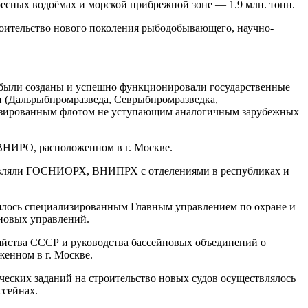
пресных водоёмах и морской прибрежной зоне — 1.9 млн. тонн.
роительство нового поколения рыбодобывающего, научно-
 были созданы и успешно функционировали государственные
(Дальрыбпромразведа, Севрыбпромразведка,
лизированным флотом не уступающим аналогичным зарубежных
ВНИРО, расположенном в г. Москве.
ествляли ГОСНИОРХ, ВНИПРХ с отделениями в республиках и
лось специализированным Главным управлением по охране и
новых управлений.
яйства СССР и руководства бассейновых объединений о
енном в г. Москве.
еских заданий на строительство новых судов осуществлялось
сейнах.