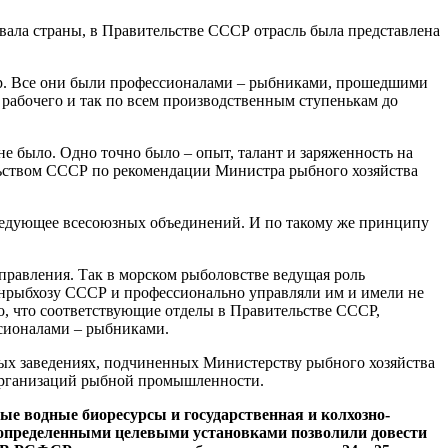
вала страны, в Правительстве СССР отрасль была представлена
яр. Все они были профессионалами – рыбниками, прошедшими
 рабочего и так по всем производственным ступенькам до
е было. Одно точно было – опыт, талант и заряженность на
льством СССР по рекомендации Министра рыбного хозяйства
ледующее всесоюзных объединений. И по такому же принципу
правления. Так в морском рыболовстве ведущая роль
инрыбхозу СССР и профессионально управляли им и имели не
то, что соответствующие отделы в Правительстве СССР,
ссионалами – рыбниками.
ных заведениях, подчиненных Министерству рыбного хозяйства
 организаций рыбной промышленности.
ые водные биоресурсы и государственная и колхозно-
 определенными целевыми установками позволили довести