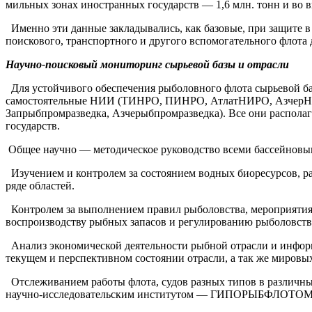
мильных зонах иностранных государств — 1,6 млн. тонн и во в
Именно эти данные закладывались, как базовые, при защите в
поискового, транспортного и другого вспомогательного флота 
Научно-поисковый мониторинг сырьевой базы и отрасли
Для устойчивого обеспечения рыболовного флота сырьевой ба
самостоятельные НИИ (ТИНРО, ПИНРО, АтлатНИРО, АзчерНИРО
Запрыбпромразведка, Азчерыбпромразведка). Все они распол
государств.
Общее научно — методическое руководство всеми бассейновы
Изучением и контролем за состоянием водных биоресурсов, р
ряде областей.
Контролем за выполнением правил рыболовства, мероприятия
воспроизводству рыбных запасов и регулированию рыболовств
Анализ экономической деятельности рыбной отрасли и инфор
текущем и перспективном состоянии отрасли, а так же миро
Отслеживанием работы флота, судов разных типов в различных
научно-исследовательским институтом — ГИПОРЫБФЛОТОМ, на