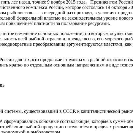
пять лет назад, точнее 9 ноября 2015 года, Президентом Росс
яйственного комплекса России, которое состоялось 19 октября 
рском рыболовстве — в очередной раз проходят, в условиях про
тельной федеральной властью на законодательном уровне нового
ым повышением платности за пользование ресурсами.
о пятое изменение основных положений, по которым осуществля
ельность всей рыбной отрасли и, прежде всего, его морского ры
 неоднократные преобразования аргументируются властями, как
сии для тех, кто продолжает трудиться в рыбной отрасли и гла
ть кратко по отдельным основным направлениям в виде тезисов,
ть
 системы, существовавшей в СССР, к капиталистической рыночно
Р, сформировались основные составляющие, которые в сумме об
 потребление рыбной продукции населением в пределах рекомен
 экономикой и рыболовством.