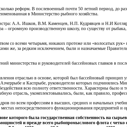
сколько реформ. В послевоенный почти 50 летний период, до раз
именованная в Министерство рыбного хозяйства.
истра: А.А. Ишков, В.М. Каменцев, Н.П. Кудрявцев и Н.И Котл
ра – огромную производственную школу, по существу от рыбака,
твом со всеми четырьмя, никаких протеже или «волосатых рук» н
кими же, за редким исключением, были и назначаемые Правите
ний министерства и руководителей бассейновых главков в пос
вления отраслью в основе, которой был бассейновый принцип у
а, Азчеррыбе и Каспрыбе, руководители которых подчинялись М
 бездействия всю полноту ответственности. Характерны было и 
ыбную отрасль, укомплектовывались, были, как правило, профе
адров по всем профессиям в высших, средних и начальных учеб
 в местах непосредственного функционирования предприятий и
ове которого была государственная собственность на сырьев
мощностей и прежде всего рыбопромыслового флота с четко