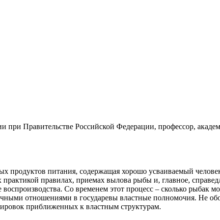
егии при Правительстве Российской Федерации, профессор, ака
вных продуктов питания, содержащая хорошо усваиваемый челове
практикой правилах, приемах вылова рыбы и, главное, справедл
е воспроизводства. Со временем этот процесс – сколько рыбак м
очными отношениями в государевы властные полномочия. Не об
пировок приближенных к властным структурам.