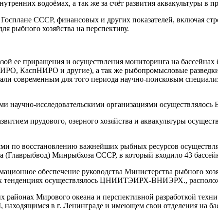
нутренних водоёмах, а так же за счёт развития аквакультуры в 
 Госплане СССР, финансовых и других показателей, включая ст
для рыбного хозяйства на перспективу.
зой ее приращения и осуществления мониторинга на бассейнах
, КаспНИРО и другие), а так же рыбопромысловые разведки 
агали современным для того периода научно-поисковым специа
ми научно-исследовательскими организациями осуществлялось 
азвитием прудового, озерного хозяйства и аквакультуры осущ
ми по восстановлению важнейших рыбных ресурсов осуществля
а (Главрыбвод) Минрыбхоза СССР, в который входило 43 бассей
мационное обеспечение руководства Министерства рыбного хоз
вых тенденциях осуществлялось ЦНИИТЭИРХ-ВНИЭРХ., располож
 районах Мирового океана и перспективной разработкой технич
ходящимся в г. Ленинграде и имеющем свои отделения на бас