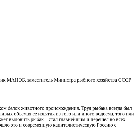
демик МАНЭБ, заместитель Министра рыбного хозяйства СССР
ком белок животного происхождения. Труд рыбака всегда был
ивых объемах ее изъятия из того или иного водоема, того или
ожет выловить рыбак – стал главнейшим и перешел во всех
ошло это и современную капиталистическую Россию с