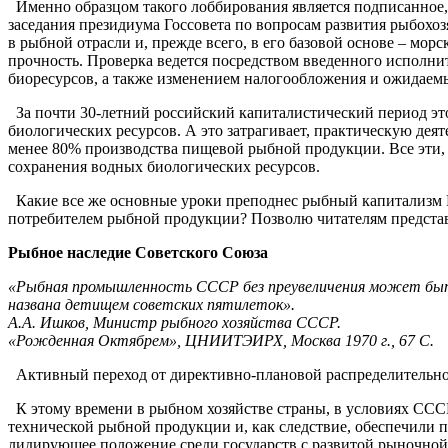
Именно образцом такого лоббирования является подписанное, 
заседания президиума Госсовета по вопросам развития рыбохоз
в рыбной отрасли и, прежде всего, в его базовой основе – мо
прочность. Проверка ведется посредством введенного исполни
биоресурсов, а также изменением налогообложения и ожидаем
За почти 30-летний российский капиталистический период эт
биологических ресурсов. А это затрагивает, практическую деят
менее 80% производства пищевой рыбной продукции. Все эти,
сохранения водных биологических ресурсов.
Какие все же основные уроки преподнес рыбный капитализм Рос
потребителем рыбной продукции? Позволю читателям представи
Рыбное наследие Советского Союза
«Рыбная промышленность СССР без преувеличения может бы
названа детищем советских пятилеток».
А.А. Ишков, Министр рыбного хозяйства СССР.
«Рожденная Октябрем», ЦНИИТЭИРХ, Москва 1970 г., 67 С.
Активный переход от директивно-плановой распределительной
К этому времени в рыбном хозяйстве страны, в условиях ССС
технической рыбной продукции и, как следствие, обеспечили
лидирующее положение среди государств с развитой рыночной