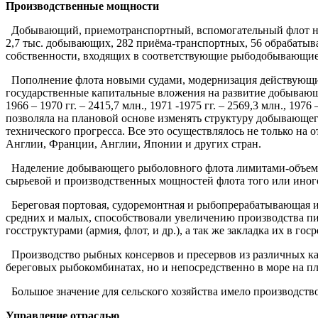
Производственные мощности
Добывающий, приемотранспортный, вспомогательный флот насчи
2,7 тыс. добывающих, 282 приёма-транспортных, 56 обрабатыв
собственности, входящих в соответствующие рыбодобывающие
Пополнение флота новыми судами, модернизация действующих 
государственные капитальные вложения на развитие добывающего ф
1966 – 1970 гг. – 2415,7 млн., 1971 -1975 гг. – 2569,3 млн., 1976
позволяла на плановой основе изменять структуру добывающег
технического прогресса. Все это осуществлялось не только на
Англии, Франции, Англии, Японии и других стран.
Наделение добывающего рыболовного флота лимитами-объемам
сырьевой и производственных мощностей флота того или иного
Береговая портовая, судоремонтная и рыбопрерабатывающая инф
средних и малых, способствовали увеличению производства 
госструктурами (армия, флот, и др.), а так же закладка их в госр
Производство рыбных консервов и пресервов из различных как 
береговых рыбокомбинатах, но и непосредственно в море на п
Большое значение для сельского хозяйства имело производство 
Управление отраслью