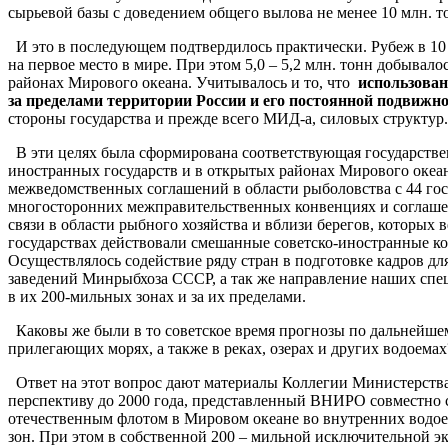
сырьевой базы с доведением общего вылова не менее 10 млн. то
И это в последующем подтвердилось практически. Рубеж в 10 мл
на первое место в мире. При этом 5,0 – 5,2 млн. тонн добыва
районах Мирового океана. Учитывалось и то, что
использован
за пределами территории России и его постоянной подвижн
стороны государства и прежде всего МИД-а, силовых структур.
В эти целях была сформирована соответствующая государстве
иностранных государств и в открытых районах Мирового океан
межведомственных соглашений в области рыболовства с 44 го
многосторонних межправительственных конвенциях и соглашен
связи в области рыбного хозяйства и вблизи берегов, котор
государствах действовали смешанные советско-иностранные к
Осуществлялось содействие ряду стран в подготовке кадров дл
заведений Минрыбхоза СССР, а так же направление наших спец
в их 200-мильных зонах и за их пределами.
Каковы же были в то советское время прогнозы по дальнейше
прилегающих морях, а также в реках, озерах и других водоемах
Ответ на этот вопрос дают материалы Коллегии Министерства 
перспективу до 2000 года, представленный ВНИРО совместно 
отечественным флотом в Мировом океане во внутренних водоем
зон. При этом в собственной 200 – мильной исключительной эко