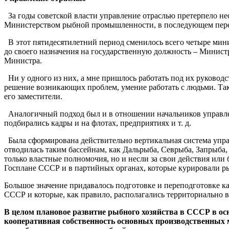
За годы советской власти управление отраслью претерпело не
Министерством рыбной промышленности, в последующем пере
В этот пятидесятилетний период сменилось всего четыре мин
до своего назначения на государственную должность – Минист
Министра.
Ни у одного из них, а мне пришлось работать под их руководс
решение возникающих проблем, умение работать с людьми. Та
его заместители.
Аналогичный подход был и в отношении начальников управле
подбирались кадры и на флотах, предприятиях и т. д.
Была сформирована действительно вертикальная система упра
отводилась таким бассейнам, как Дальрыба, Севрыба, Запрыб
только властные полномочия, но и несли за свои действия или
Госплане СССР и в партийных органах, которые курировали р
Большое значение придавалось подготовке и переподготовке к
СССР и которые, как правило, располагались территориально
В целом плановое развитие рыбного хозяйства в СССР в осн
кооперативная собственность основных производственных 