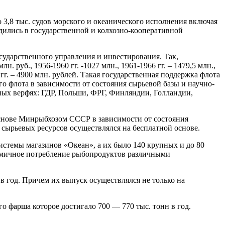
3,8 тыс. судов морского и океанического исполнения включая
дились в государственной и колхозно-кооперативной
ударственного управления и инвестирования. Так,
 руб., 1956-1960 гг. -1027 млн., 1961-1966 гг. – 1479,5 млн.,
990 гг. – 4900 млн. рублей. Такая государственная поддержка флота
о флота в зависимости от состояния сырьевой базы и научно-
жных верфях: ГДР, Польши, ФРГ, Финляндии, Голландии,
нове Минрыбхозом СССР в зависимости от состояния
сырьевых ресурсов осуществлялся на бесплатной основе.
истемы магазинов «Океан», а их было 140 крупных и до 80
тмичное потребление рыбопродуктов различными
в год. Причем их выпуск осуществлялся не только на
о фарша которое достигало 700 — 770 тыс. тонн в год.