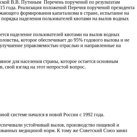
ийской В.В. Путиным Перечень поручений по результатам
2015 года. Реализация положений Перечня поручений президента
должающего формирования капитализма в стране, испытание на
 порядка наделения пользователей квотами на вылов водных
ется наделение пользователей квотами на вылов водных
боловства, которое обеспечивает до 95% годового вылова и не
 улучшение управляемостью отраслью и направленные на
вное для населения страны, которое остается основным
 свой взгляд на этот непростой вопрос.
й системе начался в новой России с 1992 года.
еспечивали устойчивый вылов, производство пищевой и
дованных медициной норм. К тому же Советский Союз занял