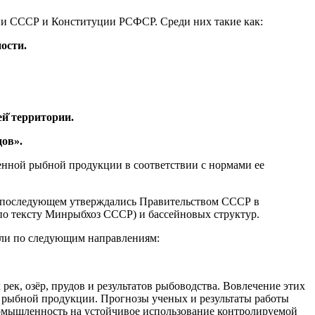
ии СССР и Конституции РСФСР. Среди них такие как:
ости.
й̆ территории.
дов».
енной рыбной продукции в соответствии с нормами ее
в последующем утверждались Правительством СССР в
по тексту Минрыбхоз СССР) и бассейновых структур.
сли по следующим направлениям:
рек, озёр, прудов и результатов рыбоводства. Вовлечение этих
 рыбной продукции. Прогнозы ученых и результаты работы
омышленность на устойчивое использование контролируемой