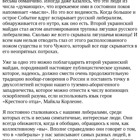
весьма обманчиво. Иногда даже казалось, что эти люди из
числа «думающих», что изрекаемое ими в состоянии покоя
напоминает «мысли». Но это все видимость. Когда большое и
острое Событие вдруг вспарывает русский либерализм,
обнаруживается его нутро, как оно есть. Второй украинский
майдан стал актом анатомирования трупика лягушки русского
либерализма. Сколько же всего скрывала лягушачья кожица! И
всем нам нельзя отводить глаз от этого располосованного
ножом существа и того Чужого, который все еще скрывается в
его неопрятных потрохах.
Уже за одно это можно поблагодарить второй украинский
майдан, породивший настоящее публицистическое цунами,
которое, надеюсь, должно смести очень продолжительную
традицию вообще-говорения о России и поставить точку в
двухсотлетней истории нашего туземно-аборигенного
западничества, которое можно отнести к числу вопиющих
оскорблений разума, если использовать язык героя
«Крестного отца», Майкла Корлеоне.
Я постоянно сталкиваюсь с нашими либералами, среди
которых есть и весьма симпатичные, интересные люди. Они
всегда обижаются, когда я обобщаю, обращаюсь к ним, как
коллективному «вы». Вполне справедливо они говорят о том,
что в «либералы» у нас записывают самых разных людей, в