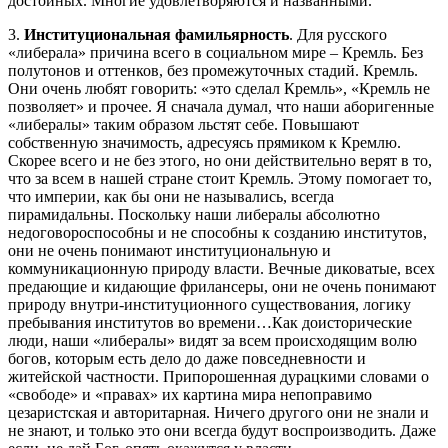
достойных. Многие удовлетворяются и названными.
3.
Институциональная фамильярность
. Для русского
«либерала» причина всего в социальном мире – Кремль. Без
полутонов и оттенков, без промежуточных стадий. Кремль.
Они очень любят говорить: «это сделал Кремль», «Кремль не
позволяет» и прочее. Я сначала думал, что наши аборигенные
«либералы» таким образом льстят себе. Повышают
собственную значимость, адресуясь прямиком к Кремлю.
Скорее всего и не без этого, но они действительно верят в то,
что за всем в нашей стране стоит Кремль. Этому помогает то,
что империи, как бы они не назывались, всегда
пирамидальны. Поскольку наши либералы абсолютно
недоговороспособны и не способны к созданию институтов,
они не очень понимают институциональную и
коммуникационную природу власти. Вечные диковатые, всех
предающие и кидающие фрилансеры, они не очень понимают
природу внутри-институционного существования, логику
пребывания институтов во времени…Как доисторические
люди, наши «либералы» видят за всем происходящим волю
богов, которым есть дело до даже повседневности и
житейской частности. Припорошенная дурацкими словами о
«свободе» и «правах» их картина мира непоправимо
цезаристская и авторитарная. Ничего другого они не знали и
не знают, и только это они всегда будут воспроизводить. Даже