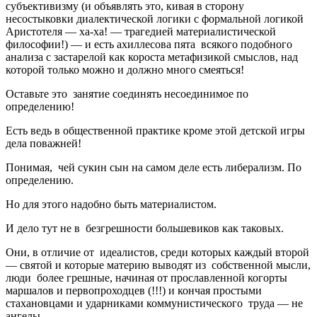
субъективизму (и объявлять это, кивая в сторону
несостыковки диалектической логики с формальной логикой
Аристотеля — ха-ха! — трагедией материалистической
философии!) — и есть ахиллесова пята всякого подобного
анализа с застарелой как короста метафизикой смыслов, над
которой только можно и должно много смеяться!
Оставьте это занятие соединять несоединимое по
определению!
Есть ведь в общественной практике кроме этой детской игры
дела поважней!
Понимая, чей сукин сын на самом деле есть либерализм. По
определению.
Но для этого надобно быть материалистом.
И дело тут не в безгрешности большевиков как таковых.
Они, в отличие от идеалистов, среди которых каждый второй
— святой и которые материю выводят из собственной мысли,
люди более грешные, начиная от прославленной когорты
маршалов и первопроходцев (!!!) и кончая простыми
стахановцами и ударниками коммунистического труда — не
ангелы.