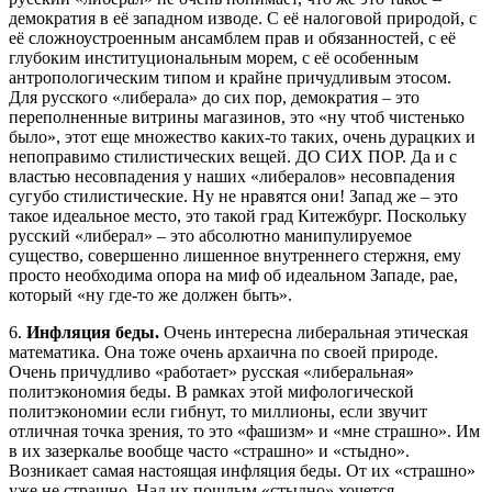
демократия в её западном изводе. С её налоговой природой, с
её сложноустроенным ансамблем прав и обязанностей, с её
глубоким институциональным морем, с её особенным
антропологическим типом и крайне причудливым этосом.
Для русского «либерала» до сих пор, демократия – это
переполненные витрины магазинов, это «ну чтоб чистенько
было», этот еще множество каких-то таких, очень дурацких и
непоправимо стилистических вещей. ДО СИХ ПОР. Да и с
властью несовпадения у наших «либералов» несовпадения
сугубо стилистические. Ну не нравятся они! Запад же – это
такое идеальное место, это такой град Китежбург. Поскольку
русский «либерал» – это абсолютно манипулируемое
существо, совершенно лишенное внутреннего стержня, ему
просто необходима опора на миф об идеальном Западе, рае,
который «ну где-то же должен быть».
6.
Инфляция беды.
Очень интересна либеральная этическая
математика. Она тоже очень архаична по своей природе.
Очень причудливо «работает» русская «либеральная»
политэкономия беды. В рамках этой мифологической
политэкономии если гибнут, то миллионы, если звучит
отличная точка зрения, то это «фашизм» и «мне страшно». Им
в их зазеркалье вообще часто «страшно» и «стыдно».
Возникает самая настоящая инфляция беды. От их «страшно»
уже не страшно. Над их пошлым «стыдно» хочется