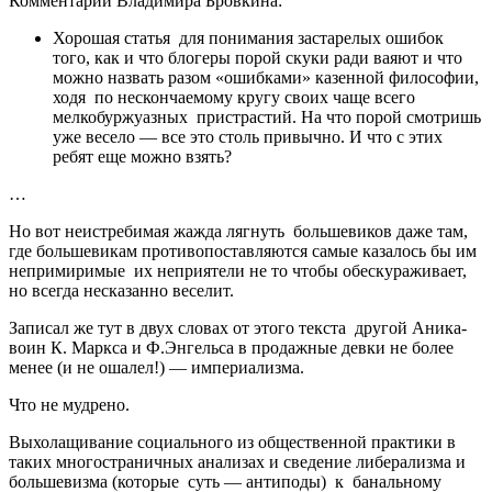
Комментарий Владимира Бровкина:
Хорошая статья для понимания застарелых ошибок
того, как и что блогеры порой скуки ради ваяют и что
можно назвать разом «ошибками» казенной философии,
ходя по нескончаемому кругу своих чаще всего
мелкобуржуазных пристрастий. На что порой смотришь
уже весело — все это столь привычно. И что с этих
ребят еще можно взять?
…
Но вот неистребимая жажда лягнуть большевиков даже там,
где большевикам противопоставляются самые казалось бы им
непримиримые их неприятели не то чтобы обескураживает,
но всегда несказанно веселит.
Записал же тут в двух словах от этого текста другой Аника-
воин К. Маркса и Ф.Энгельса в продажные девки не более
менее (и не ошалел!) — империализма.
Что не мудрено.
Выхолащивание социального из общественной практики в
таких многостраничных анализах и сведение либерализма и
большевизма (которые суть — антиподы) к банальному