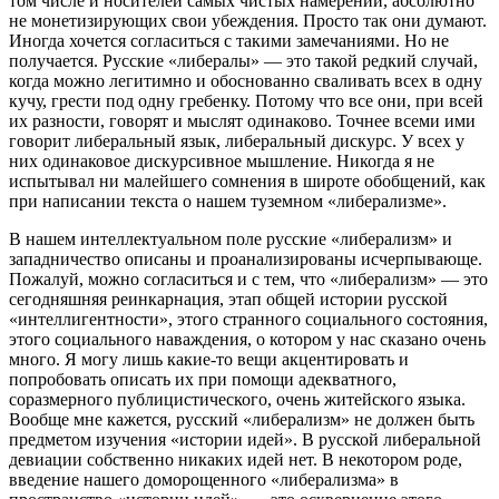
том числе и носителей самых чистых намерений, абсолютно
не монетизирующих свои убеждения. Просто так они думают.
Иногда хочется согласиться с такими замечаниями. Но не
получается. Русские «либералы» — это такой редкий случай,
когда можно легитимно и обоснованно сваливать всех в одну
кучу, грести под одну гребенку. Потому что все они, при всей
их разности, говорят и мыслят одинаково. Точнее всеми ими
говорит либеральный язык, либеральный дискурс. У всех у
них одинаковое дискурсивное мышление. Никогда я не
испытывал ни малейшего сомнения в широте обобщений, как
при написании текста о нашем туземном «либерализме».
В нашем интеллектуальном поле русские «либерализм» и
западничество описаны и проанализированы исчерпывающе.
Пожалуй, можно согласиться и с тем, что «либерализм» — это
сегодняшняя реинкарнация, этап общей истории русской
«интеллигентности», этого странного социального состояния,
этого социального наваждения, о котором у нас сказано очень
много. Я могу лишь какие-то вещи акцентировать и
попробовать описать их при помощи адекватного,
соразмерного публицистического, очень житейского языка.
Вообще мне кажется, русский «либерализм» не должен быть
предметом изучения «истории идей». В русской либеральной
девиации собственно никаких идей нет. В некотором роде,
введение нашего доморощенного «либерализма» в