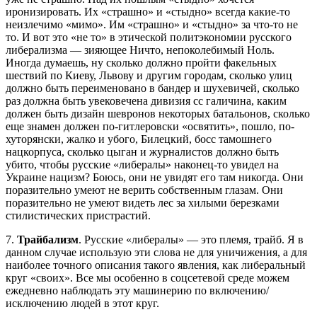
иронизировать. Их «страшно» и «стыдно» всегда какие-то
неизлечимо «мимо». Им «страшно» и «стыдно» за что-то не
то. И вот это «не то» в этической политэкономии русского
либерализма — зияющее Ничто, непоколебимый Ноль.
Иногда думаешь, ну сколько должно пройти факельных
шествий по Киеву, Львову и другим городам, сколько улиц
должно быть переименовано в бандер и шухевичей, сколько
раз должна быть увековечена дивизия сс галичина, каким
должен быть дизайн шевронов некоторых батальонов, сколько
еще знамен должен по-гитлеровски «освятить», пошло, по-
хуторянски, жалко и убого, Билецкий, босс тамошнего
нацкорпуса, сколько цыган и журналистов должно быть
убито, чтобы русские «либералы» наконец-то увидел на
Украине нацизм? Боюсь, они не увидят его там никогда. Они
поразительно умеют не верить собственным глазам. Они
поразительно не умеют видеть лес за хилыми березками
стилистических пристрастий.
7.
Трайбализм
. Русские «либералы» — это племя, трайб. Я в
данном случае использую эти слова не для уничижения, а для
наиболее точного описания такого явления, как либеральный
круг «своих». Все мы особенно в соцсетевой среде можем
ежедневно наблюдать эту машинерию по включению/
исключению людей в этот круг.