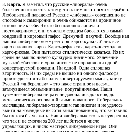
8.
Карго.
Я заметил, что русские «либералы» очень
болезненно относятся к тому, что к ним не относятся серьёзно.
Любопытный парадокс! Русские «либералы» совершенно не
способны к самоиронии и очень обижаются на ироничное
отношение к себе. Что-то беспомощно лопоча о
постмодернизме, они с чистым сердцем бросаются в самый
кондовый и кирзовый пафос. Дремучий, пахучий. Вообще над
нашим «либерализмом» реет стяг карго-культа. У них все –
одно сплошное карго. Карго-рефлексия, карго-постмодерн,
карго-ризома. Они пытаются стилистически казаться. Из их
среды не вышло ничего культурно значимого. Увлечение
музыкой «битлов» и «роллингов» не породило ни одной
конвертируемой новации. Ни одной. Одна сплошная
вторичность. Из их среды не вышло ни одного философа,
произведшего хотя бы одну конвертируемую мысль, книгу.
Русский «либерализм» – это такое странное и весьма
затянувшееся обезьянничанье, попугайничанье. Наши
туземные либералы ни разу не докопались до основ, до
метафизических оснований заимствованного. Либерально-
мыслящим, либерально-творящим так никогда и не удалось
выйти на командные высоты заимствованного, что заставило
бы их хотя бы уважать. Наши «либералы» столь несуверенны,
что так и не смогли за 200 лет выбиться в число
управляющих, в число мастеров либеральной игры. Они –
вечные управляемые, вечные манипулируемые, вечная