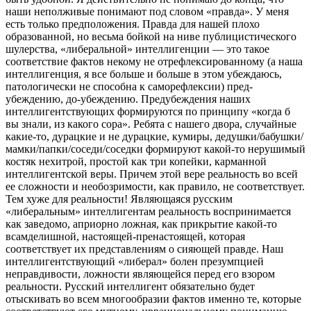
наши неполживые понимают под словом «правда». У меня
есть только предположения. Правда для нашей плохо
образованной, но весьма бойкой на ниве публицистического
шулерства, «либеральной» интеллигенции — это такое
соответствие фактов некому не отрефлексированному (а наша
интеллигенция, я все больше и больше в этом убеждаюсь,
патологически не способна к саморефлексии) пред-
убеждению, до-убеждению. Предубеждения наших
интеллигентствующих формируются по принципу «когда б
вы знали, из какого сора». Ребята с нашего двора, случайные
какие-то, дурацкие и не дурацкие, кумиры, дедушки/бабушки/
мамки/папки/соседи/соседки формируют какой-то нерушимый
костяк нехитрой, простой как три копейки, карманной
интеллигентской веры. Причем этой вере реальность во всей
ее сложности и необозримости, как правило, не соответствует.
Тем хуже для реальности! Являющаяся русским
«либеральным» интеллигентам реальность воспринимается
как заведомо, априорно ложная, как прикрытие какой-то
всамделишной, настоящей-пренастоящей, которая
соответствует их представлениям о сияющей правде. Наш
интеллигентствующий «либерал» болен презумпцией
неправдивости, ложности являющейся перед его взором
реальности. Русский интеллигент обязательно будет
отыскивать во всем многообразии фактов именно те, которые