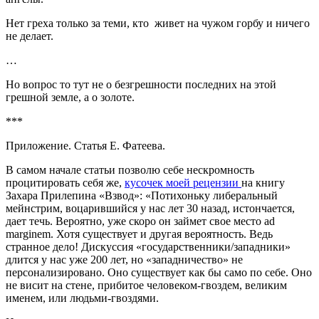
Нет греха только за теми, кто живет на чужом горбу и ничего
не делает.
…
Но вопрос то тут не о безгрешности последних на этой
грешной земле, а о золоте.
***
Приложение. Статья Е. Фатеева.
В самом начале статьи позволю себе нескромность
процитировать себя же,
кусочек моей рецензии
на книгу
Захара Прилепина «Взвод»: «Потихоньку либеральный
мейнстрим, воцарившийся у нас лет 30 назад, истончается,
дает течь. Вероятно, уже скоро он займет свое место ad
marginem. Хотя существует и другая вероятность. Ведь
странное дело! Дискуссия «государственники/западники»
длится у нас уже 200 лет, но «западничество» не
персонализировано. Оно существует как бы само по себе. Оно
не висит на стене, прибитое человеком-гвоздем, великим
именем, или людьми-гвоздями.