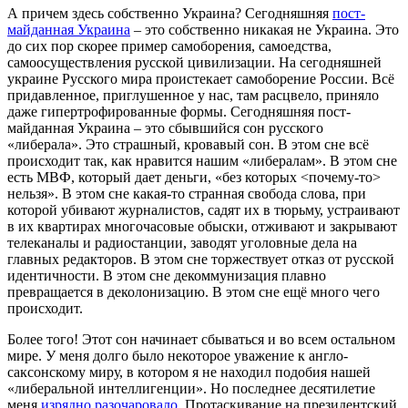
А причем здесь собственно Украина? Сегодняшняя
пост-
майданная Украина
– это собственно никакая не Украина. Это
до сих пор скорее пример самоборения, самоедства,
самоосуществления русской цивилизации. На сегодняшней
украине Русского мира проистекает самоборение России. Всё
придавленное, приглушенное у нас, там расцвело, приняло
даже гипертрофированные формы. Сегодняшняя пост-
майданная Украина – это сбывшийся сон русского
«либерала». Это страшный, кровавый сон. В этом сне всё
происходит так, как нравится нашим «либералам». В этом сне
есть МВФ, который дает деньги, «без которых <почему-то>
нельзя». В этом сне какая-то странная свобода слова, при
которой убивают журналистов, садят их в тюрьму, устраивают
в их квартирах многочасовые обыски, отживают и закрывают
телеканалы и радиостанции, заводят уголовные дела на
главных редакторов. В этом сне торжествует отказ от русской
идентичности. В этом сне декоммунизация плавно
превращается в деколонизацию. В этом сне ещё много чего
происходит.
Более того! Этот сон начинает сбываться и во всем остальном
мире. У меня долго было некоторое уважение к англо-
саксонскому миру, в котором я не находил подобия нашей
«либеральной интеллигенции». Но последнее десятилетие
меня
изрядно разочаровало
. Протаскивание на президентский