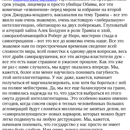
срок упыря, лицемера и просто убийцы Обамы, все эти
комичные «извинения» перед миром за избрание на второй
срок Джорджа-младшего, вакханалия на тему Трампа – все это
явило нам очень знакомую, очень настоящую «либеральную»
интеллигенцию, обитающую на двух побережьях. Глуповатый
и алчущий хайпа Алек Болдуин в роли Трампа и злой,
саморазоблачающийся Роберт де Ниро, мистерии стыда и
самоотрицания – вот это все до комизма очень наше. Все это
знакомое нам по перестроечным временам сведение всей
сложности мира, всей повестки к одному-двум вопросам, весь
этот драйв саморазрушения, все эти актеры-властители дум –
все это есть наше страшное и ужасное прошлое. Как это уже
не раз с нами случалось, мы вдруг оказались впереди. Мы,
кажется, более или менее научились понимать пагубность
этой интеллигентщины. У нас даже, кажется, начинает
получаться её маргинализировать, или хотя бы бороться с ней
на поляне мейнстрима. Да, мы все еще балансируем на грани,
но появилась надежда на то, что удастся выбраться из этого
омута дурной интеллигентщины. Это особенно важно именно
сегодня, когда совсем скоро в тесных человейниках больших
агломераций будут слоняться миллионы не занятых делом, но
«самореализующихся» новых варваров, которых можно будет
легко подвинуть на любую деструкцию. Мы, кажется,
начинаем понимать, что государство у нас просто не имеет
права быть слабым. Нам очень дорого приходится