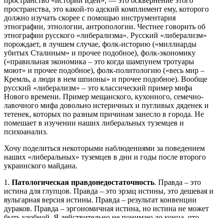
пространство «истории идей», — это осквернение этого
пространства, это какой-то адский комплимент ему, которого
должно изучать скорее с помощью инструментария
этнографии, этнологии, антропологии. Честнее говорить об
этнографии русского «либерализма». Русский «либерализм»
порождает, в лучшем случае, фолк-историю («миллиарды
убитых Сталиным» и прочее подобное), фолк-экономику
(«правильная экономика – это когда шампунем тротуары
моют» и прочее подобное), фолк-политологию («весь мир –
Кремль, а люди в нем шпионы» и прочее подобное). Вообще
русский «либерализм» – это классический пример мифа
Нового времени. Пример мещанского, кухонного, семечно-
лавочного мифа довольно истеричных и пугливых дяденек и
тетенек, которых по разным причинам занесло в города. Не
помешает в изучении наших либеральных туземцев и
психоанализ.
Хочу поделиться некоторыми наблюдениями за поведением
наших «либеральных» туземцев в дни и годы после второго
украинского майдана.
1.
Патологическая правдонедостаточность
. Правда – это
истина для глупцов. Правда – это эрзац истины, это дешевая и
вульгарная версия истины. Правда – результат конвенции
дураков. Правда – эргономичная истина, но истина не может
быть удобной. Я действительно не понимаю до конца, что