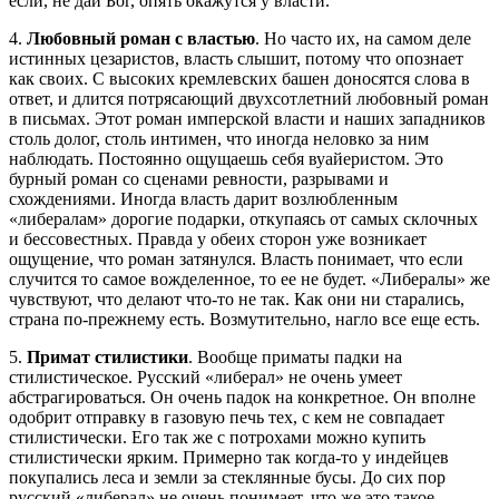
если, не дай Бог, опять окажутся у власти.
4.
Любовный роман с властью
. Но часто их, на самом деле
истинных цезаристов, власть слышит, потому что опознает
как своих. С высоких кремлевских башен доносятся слова в
ответ, и длится потрясающий двухсотлетний любовный роман
в письмах. Этот роман имперской власти и наших западников
столь долог, столь интимен, что иногда неловко за ним
наблюдать. Постоянно ощущаешь себя вуайеристом. Это
бурный роман со сценами ревности, разрывами и
схождениями. Иногда власть дарит возлюбленным
«либералам» дорогие подарки, откупаясь от самых склочных
и бессовестных. Правда у обеих сторон уже возникает
ощущение, что роман затянулся. Власть понимает, что если
случится то самое вожделенное, то ее не будет. «Либералы» же
чувствуют, что делают что-то не так. Как они ни старались,
страна по-прежнему есть. Возмутительно, нагло все еще есть.
5.
Примат стилистики
. Вообще приматы падки на
стилистическое. Русский «либерал» не очень умеет
абстрагироваться. Он очень падок на конкретное. Он вполне
одобрит отправку в газовую печь тех, с кем не совпадает
стилистически. Его так же с потрохами можно купить
стилистически ярким. Примерно так когда-то у индейцев
покупались леса и земли за стеклянные бусы. До сих пор
русский «либерал» не очень понимает, что же это такое –