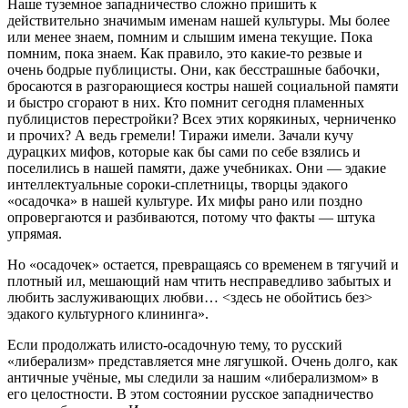
Наше туземное западничество сложно пришить к
действительно значимым именам нашей культуры. Мы более
или менее знаем, помним и слышим имена текущие. Пока
помним, пока знаем. Как правило, это какие-то резвые и
очень бодрые публицисты. Они, как бесстрашные бабочки,
бросаются в разгорающиеся костры нашей социальной памяти
и быстро сгорают в них. Кто помнит сегодня пламенных
публицистов перестройки? Всех этих корякиных, черниченко
и прочих? А ведь гремели! Тиражи имели. Зачали кучу
дурацких мифов, которые как бы сами по себе взялись и
поселились в нашей памяти, даже учебниках. Они — эдакие
интеллектуальные сороки-сплетницы, творцы эдакого
«осадочка» в нашей культуре. Их мифы рано или поздно
опровергаются и разбиваются, потому что факты — штука
упрямая.
Но «осадочек» остается, превращаясь со временем в тягучий и
плотный ил, мешающий нам чтить несправедливо забытых и
любить заслуживающих любви… <здесь не обойтись без>
эдакого культурного клининга».
Если продолжать илисто-осадочную тему, то русский
«либерализм» представляется мне лягушкой. Очень долго, как
античные учёные, мы следили за нашим «либерализмом» в
его целостности. В этом состоянии русское западничество