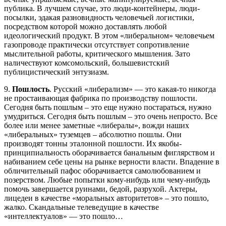
публика. В лучшем случае, это люди-контейнеры, люди-
посылки, эдакая разновидность человечьей логистики,
посредством которой можно доставлять любой
идеологический продукт. В этом «либеральном» человечьем
газопроводе практически отсутствует сопротивление
мыслительной работы, критического мышления. Зато
наличествуют комсомольский, большевистский
публицистический энтузиазм.
9.
Пошлость
. Русский «либерализм» — это какая-то никогда
не простаивающая фабрика по производству пошлости.
Сегодня быть пошлым – это еще нужно постараться, нужно
умудриться. Сегодня быть пошлым – это очень непросто. Все
более или менее заметные «либералы», вожди наших
«либеральных» туземцев – абсолютно пошлы. Они
производят тонны эталонной пошлости. Их якобы-
принципиальность оборачивается банальным фиглярством и
набиванием себе цены на рынке верности власти. Впадение в
обличительный пафос оборачивается самолюбованием и
позерством. Любые попытки кому-нибудь или чему-нибудь
помочь завершается руинами, бедой, разрухой. Актеры,
лицедеи в качестве «моральных авторитетов» – это пошло,
жалко. Скандальные телеведущие в качестве
«интеллектуалов» — это пошло…