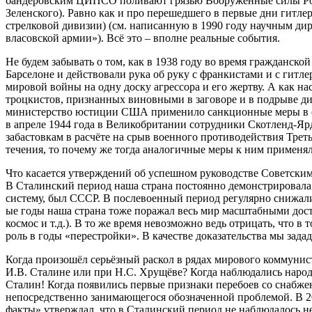
бандеровским ЦИПСО поливают грязью Вооруженные силы Рос
Зеленского). Равно как и про перешедшего в первые дни гитле
стрелковой дивизии) (см. написанную в 1990 году научным 
власовской армии»). Всё это – вполне реальные события.
Не будем забывать о том, как в 1938 году во время граждан
Барселоне и действовали рука об руку с франкистами и с гит
мировой войны на одну доску агрессора и его жертву. А как 
троцкистов, признанных виновными в заговоре и в подрыве ди
министерство юстиции США применило санкционные меры в о
в апреле 1944 года в Великобритании сотрудники Скотленд-Яр
забастовкам в расчёте на срыв военного противодействия Тре
течения, то почему же тогда аналогичные меры к ним применя
Что касается утверждений об успешном руководстве Советским
В Сталинский период наша страна постоянно демонстрировала 
систему, был СССР. В послевоенный период регулярно снижалис
ые годы наша страна тоже поражал весь мир масштабными дост
космос и т.д.). В то же время невозможно ведь отрицать, что
роль в годы «перестройки». В качестве доказательства мы зад
Когда произошёл серьёзный раскол в рядах мирового коммунис
И.В. Сталине или при Н.С. Хрущёве? Когда наблюдались народн
Сталин! Когда появились первые признаки перебоев со снабжен
непосредственно занимающегося обозначенной проблемой. В 2
факты» утверждал, что в Сталинский период не наблюдалось не