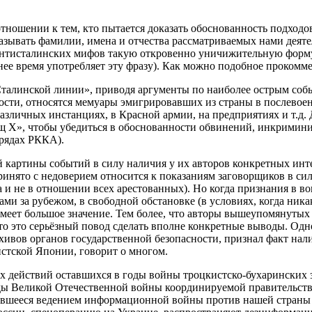
тношении к тем, кто пытается доказать обоснованность подходов
зывать фамилии, имена и отчества рассматриваемых нами деятел
антисталинских мифов такую откровенно уничижительную форму
нее время употребляет эту фразу). Как можно подобное прокомм
«Сталинской линии», приводя аргументы по наиболее острым собы
тности, относятся мемуары эмигрировавших из страны в послево
зличных инстанциях, в Красной армии, на предприятиях и т.д. 
ищ Х», чтобы убедиться в обоснованности обвинений, инкрими
 рядах РККА).
 картины событий в силу наличия у их авторов конкретных интер
ринято с недоверием относится к показаниям заговорщиков в с
а и не в отношении всех арестованных). Но когда признания в в
ами за рубежом, в свободной обстановке (в условиях, когда ни
 имеет большое значение. Тем более, что авторы вышеупомянуты
что это серьёзный повод сделать вполне конкретные выводы. Одн
рхивов органов государственной безопасности, признал факт нал
стской Японии, говорит о многом.
ных действий оставшихся в годы войны троцкистско-бухаринских 
оды Великой Отечественной войны координируемой правительст
авшееся ведением информационной войны против нашей страны (