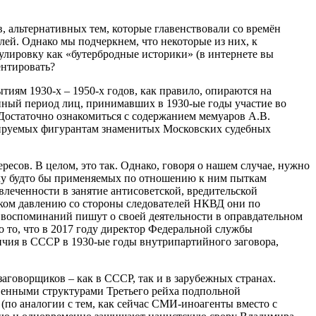
, альтернативных тем, которые главенствовали со времён
ей. Однако мы подчеркнем, что некоторые из них, к
лировку как «бутербродные историки» (в интернете вы
ентировать?
тиям 1930-х – 1950-х годов, как правило, опираются на
енный период лиц, принимавших в 1930-ые годы участие во
Достаточно ознакомиться с содержанием мемуаров А.В.
нируемых фигурантам знаменитых Московских судебных
есов. В целом, это так. Однако, говоря о нашем случае, нужно
илу будто бы применяемых по отношению к ним пыткам
овлеченности в занятие антисоветской, вредительской
каком давлению со стороны следователей НКВД они по
х воспоминаний пишут о своей деятельности в оправдательном
о то, что в 2017 году директор Федеральной службы
ичия в СССР в 1930-ые годы внутрипартийного заговора,
заговорщиков – как в СССР, так и в зарубежных странах.
венными структурами Третьего рейха подпольной
по аналогии с тем, как сейчас СМИ-иноагенты вместо с