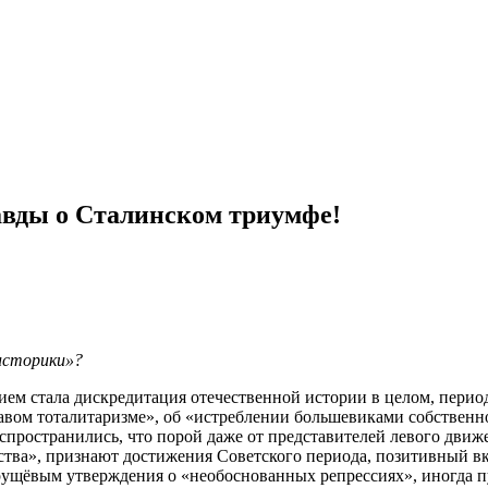
авды о Сталинском триумфе!
историки»?
ем стала дискредитация отечественной истории в целом, период
ом тоталитаризме», об «истреблении большевиками собственно
пространились, что порой даже от представителей левого движ
ьства», признают достижения Советского периода, позитивный в
рущёвым утверждения о «необоснованных репрессиях», иногда п