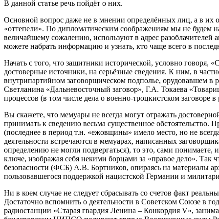
В данной статье речь пойдёт о них.
Основной вопрос даже не в мнении определённых лиц, а в их о
«оттепели». По дипломатическим соображениям мы не будем на
величайшему сожалению, используют в адрес разоблачителей 
можете набрать информацию и узнать, кто чаще всего в послед
Начать с того, что защитники исторической, условно говоря, 
достоверные источники, на серьёзные сведения. К ним, в час
внутрипартийном заговорщическом подполье, орудовавшем в ра
Светланина «Дальневосточный заговор», Г.А. Токаева «Товар
процессов (в том числе дела о военно-троцкистском заговоре в
Вы скажете, что мемуары не всегда могут отражать достоверной
принимать к сведению весьма существенное обстоятельство. П
(последнее в период т.н. «ежовщины» имело место, но не всегд
деятельности встречаются в мемуарах, написанных заговорщик
определению не могли подвергаться), то это, сами понимаете,
ключе, изображая себя некими борцами за «правое дело». Так 
безопасности (ФСБ) А.В. Бортников, опираясь на материалы а
пользовавшегося поддержкой нацистской Германии и милитари
Ни в коем случае не следует сбрасывать со счетов факт реаль
Достаточно вспомнить о деятельности в Советском Союзе в г
радиостанции «Старая гвардия Ленина – Конкордия V», заним