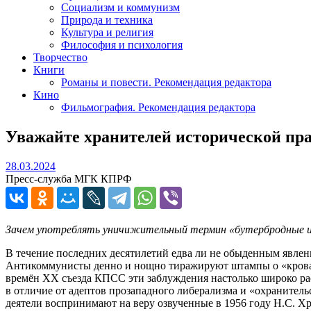
Социализм и коммунизм
Природа и техника
Культура и религия
Философия и психология
Творчество
Книги
Романы и повести. Рекомендация редактора
Кино
Фильмография. Рекомендация редактора
Уважайте хранителей исторической пр
28.03.2024
28.03.2024
Пресс-служба МГК КПРФ
Зачем употреблять уничижительный термин «бутербродные 
В течение последних десятилетий едва ли не обыденным явлени
Антикоммунисты денно и нощно тиражируют штампы о «кровав
времён XX съезда КПСС эти заблуждения настолько широко рас
в отличие от адептов прозападного либерализма и «охранител
деятели воспринимают на веру озвученные в 1956 году Н.С. Х