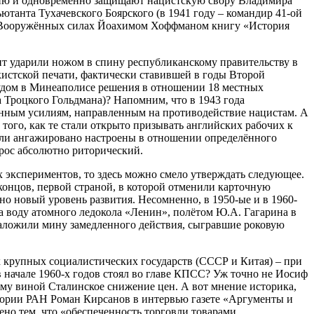
ию и одновременно защищают нацистскую свору Владимира
ютанта Тухачевского Боярского (в 1941 году – командир 41-ой
их Вооружённых силах Йоахимом Хоффманом книгу «История
т ударили ножом в спину республиканскому правительству в
кистской печати, фактически ставившей в годы Второй
судом в Минеаполисе решения в отношении 18 местных
 Троцкого Гольдмана)? Напомним, что в 1943 года
ным усилиям, направленным на противодействие нацистам. А
ого, как те стали открыто призывать английских рабочих к
были ангажировано настроены в отношении определённого
прос абсолютно риторический.
 экспериментов, то здесь можно смело утверждать следующее.
концов, первой страной, в которой отменили карточную
о новый уровень развития. Несомненно, в 1950-ые и в 1960-
а воду атомного ледокола «Ленин», полётом Ю.А. Гагарина в
е заложили мину замедленного действия, сыгравшие роковую
х крупных социалистических государств (СССР и Китая) – при
в начале 1960-х годов стоял во главе КПСС? Уж точно не Иосиф
ому виной Сталинское снижение цен. А вот мнение историка,
тории РАН Роман Кирсанов в интервью газете «Аргументы и
ено тем, что «обеспеченность торговли товарами