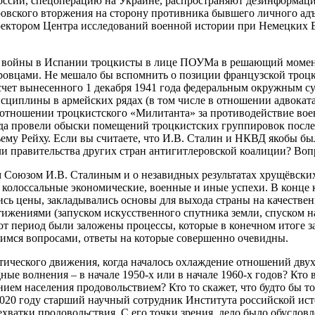
сии, спецоперацию на Украине, распространяют дезинформац
ровского вторжения на сторону противника бывшего личного адъ
директором Центра исследований военной истории при Немецк
ской войны в Испании троцкисты в лице ПОУМа в решающий момен
леровцами. Не мешало бы вспомнить о позиции французской троц
насчет вынесенного 1 декабря 1941 года федеральным окружным 
сциплины в армейских рядах (в том числе в отношении адвоката
тношении троцкистского «Милитанта» за противодействие воен
да провели обыски помещений троцкистских группировок после т
тьему Рейху. Если вы считаете, что И.В. Сталин и НКВД якобы 
ли правительства других стран антигитлеровской коалиции? Во
 Союзом И.В. Сталиным и о незавидных результатах хрущёвских
колоссальные экономические, военные и иные успехи. В конце 
ь цены, закладывались основы для выхода страны на качественн
ижениями (запуском искусственного спутника земли, спуском н
 в тот период были заложены процессы, которые в конечном итог
адимся вопросами, ответы на которые совершенно очевидны.
тического движения, когда началось охлаждение отношений дву
ые волнения – в начале 1950-х или в начале 1960-х годов? Кто 
ием населения продовольствием? Кто то скажет, что будто бы т
020 году старший научный сотрудник Института российской ис
хватки продовольствия. С его точки зрения, дело было обусловл