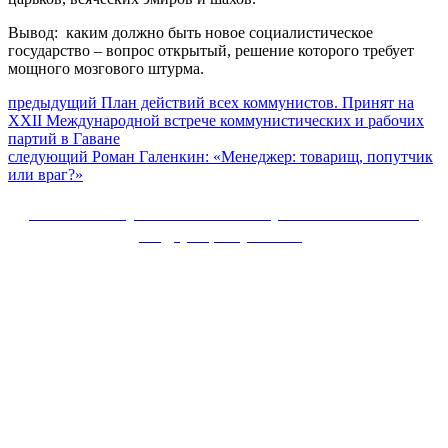
Вывод: каким должно быть новое социалистическое
государство – вопрос открытый, решение которого требует
мощного мозгового штурма.
Навигация
Предыдущий
предыдущий
План действий всех коммунистов. Принят на
пост:
XXII Международной встрече коммунистических и рабочих
по
партий в Гаване
записям
Следующее
следующий
Роман Галенкин: «Менеджер: товарищ, попутчик
сообщение:
или враг?»
Сайт Коммунистической партии Российской
Федерации (КПРФ)
Вверх