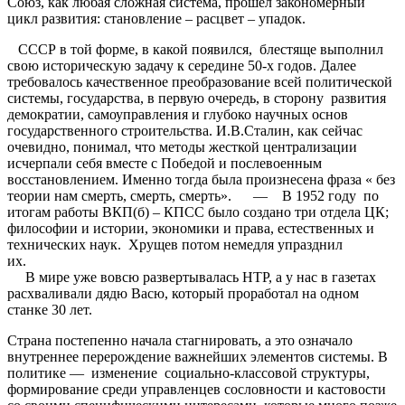
Союз, как любая сложная система, прошел закономерный
цикл развития: становление – расцвет – упадок.
СССР в той форме, в какой появился, блестяще выполнил
свою историческую задачу к середине 50-х годов. Далее
требовалось качественное преобразование всей политической
системы, государства, в первую очередь, в сторону развития
демократии, самоуправления и глубоко научных основ
государственного строительства. И.В.Сталин, как сейчас
очевидно, понимал, что методы жесткой централизации
исчерпали себя вместе с Победой и послевоенным
восстановлением. Именно тогда была произнесена фраза « без
теории нам смерть, смерть, смерть». — В 1952 году по
итогам работы ВКП(б) – КПСС было создано три отдела ЦК;
философии и истории, экономики и права, естественных и
технических наук. Хрущев потом немедля упразднил
их
В мире уже вовсю развертывалась НТР, а у нас в газетах
расхваливали дядю Васю, который проработал на одном
станке 30 лет.
Страна постепенно начала стагнировать, а это означало
внутреннее перерождение важнейших элементов системы. В
политике — изменение социально-классовой структуры,
формирование среди управленцев сословности и кастовости