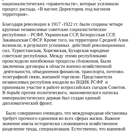
националистических «правительств», которые усиливали
процесс распада. «В вагоне Директория, под вагоном
территория».
Благодаря революции в 1917 -1922 гг. были созданы четыре
крупные независимые советские социалистические
республики – РСФР, Украинская ССР, Белорусская ССР,
Закавказская СФСР. Кроме того, на территории Средней Азии
возникли, в результате успешных действий революционных
сил, Туркестанская, Хорезмская, Бухарская народные
советские республики. Между этими республиками
происходили неизбежные процессы сближения. Были
заключены договоры в области военно-хозяйственной
деятельности, объединения финансов, транспорта, почтово-
телеграфной связи, внешней торговли. Представители
независимых республик входили во ВЦИК РСФР и
принимали участие в работе всероссийских съездов Советов.
В борьбе против политического, экономического натиска
империалистических держав был создан единый
дипломатический фронт.
Было совершенно очевидно, что международная обстановка
требует прочного единения во всех сферах жизни. Важное
значение имела исторически сложившееся хозяйственное
разделение труда, специализация. Естественно, что корневой