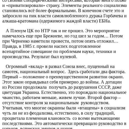
со своими специфическими интересами, которые много позже
и «приватизировали» страну. Элементы реального социализма
становились всё более формальными. В конечном счете это и
забросило на пик власти самовлюбленного дурака Горбачева и
алкаша-кратомана (одержимого жаждой власти) ЕБНа.
А Пленум ЦК по НТР так и не прошел. Это мероприятие
намечалось еще при Брежневе, но год шел за годом… Потом
при Черненко наметили провести, потом опять отложил…
Правда, в 1985 г. провели наспех подготовленное
всепартийное совещание по проблемам науки, техники и
производства. Результат был нулевой.
Огромный «вклад» в развал Союза внес, пущенный на
самотек, национальный вопрос. Здесь сработали два фактора.
Первый – положение о преимущественном развитии окраин.
Этот закон оправдывал себя примерно до войны. А дотации
из России продолжала получать до разрушения СССР, даже
цветущая Украина. Естественно, это порождало национальное
чванство, работаем меньше, живем лучше. Второй фактор –
отсутствие контроля за национальным руководством.
Учитывая, что многие окраины были «втащены» в социализм
чуть ли не из феодализма, естественно, в силу традиций,
процветала племенная клановость со всеми вытекающими
последствиями. Это автоматически превращало руководство в
царьков, всяческих эмиров и шахов.