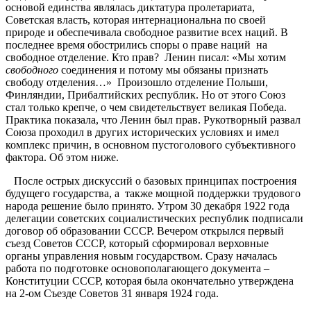
основой единства являлась диктатура пролетариата,
Советская власть, которая интернациональна по своей
природе и обеспечивала свободное развитие всех наций. В
последнее время обострились споры о праве наций на
свободное отделение. Кто прав? Ленин писал: «Мы хотим
свободного
соединения и потому мы обязаны признать
свободу отделения…» Произошло отделение Польши,
Финляндии, Прибалтийских республик. Но от этого Союз
стал только крепче, о чем свидетельствует великая Победа.
Практика показала, что Ленин был прав. Рукотворный развал
Союза проходил в других исторических условиях и имел
комплекс причин, в основном пустоголового субъективного
фактора. Об этом ниже.
После острых дискуссий о базовых принципах построения
будущего государства, а также мощной поддержки трудового
народа решение было принято. Утром 30 декабря 1922 года
делегации советских социалистических республик подписали
договор об образовании СССР. Вечером открылся первый
съезд Советов СССР, который сформировал верховные
органы управления новым государством. Сразу началась
работа по подготовке основополагающего документа –
Конституции СССР, которая была окончательно утверждена
на 2-ом Съезде Советов 31 января 1924 года.