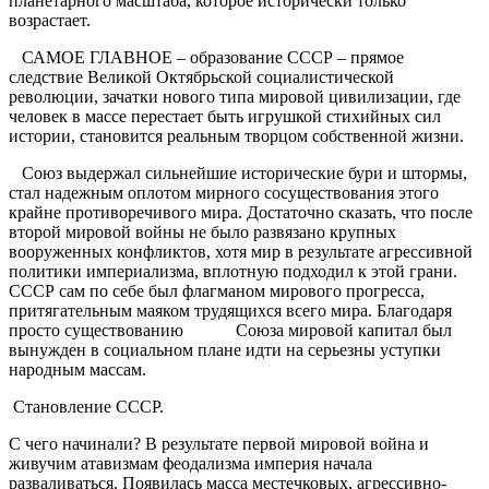
планетарного масштаба, которое исторически только
возрастает.
САМОЕ ГЛАВНОЕ – образование СССР – прямое
следствие Великой Октябрьской социалистической
революции, зачатки нового типа мировой цивилизации, где
человек в массе перестает быть игрушкой стихийных сил
истории, становится реальным творцом собственной жизни.
Союз выдержал сильнейшие исторические бури и штормы,
стал надежным оплотом мирного сосуществования этого
крайне противоречивого мира. Достаточно сказать, что после
второй мировой войны не было развязано крупных
вооруженных конфликтов, хотя мир в результате агрессивной
политики империализма, вплотную подходил к этой грани.
СССР сам по себе был флагманом мирового прогресса,
притягательным маяком трудящихся всего мира. Благодаря
просто существованию Союза мировой капитал был
вынужден в социальном плане идти на серьезны уступки
народным массам.
Становление СССР.
С чего начинали? В результате первой мировой война и
живучим атавизмам феодализма империя начала
разваливаться. Появилась масса местечковых, агрессивно-