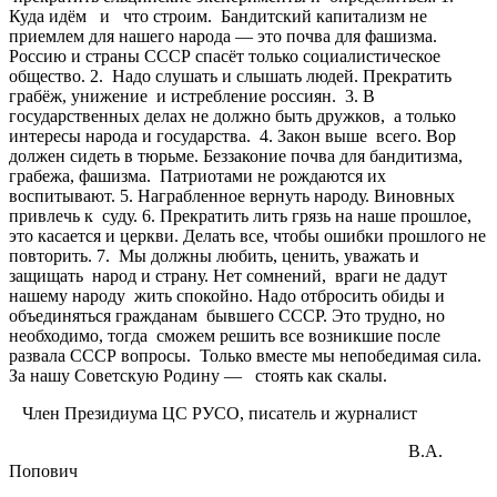
Куда идём и что строим. Бандитский капитализм не
приемлем для нашего народа — это почва для фашизма.
Россию и страны СССР спасёт только социалистическое
общество. 2. Надо слушать и слышать людей. Прекратить
грабёж, унижение и истребление россиян. 3. В
государственных делах не должно быть дружков, а только
интересы народа и государства. 4. Закон выше всего. Вор
должен сидеть в тюрьме. Беззаконие почва для бандитизма,
грабежа, фашизма. Патриотами не рождаются их
воспитывают. 5. Награбленное вернуть народу. Виновных
привлечь к суду. 6. Прекратить лить грязь на наше прошлое,
это касается и церкви. Делать все, чтобы ошибки прошлого не
повторить. 7. Мы должны любить, ценить, уважать и
защищать народ и страну. Нет сомнений, враги не дадут
нашему народу жить спокойно. Надо отбросить обиды и
объединяться гражданам бывшего СССР. Это трудно, но
необходимо, тогда сможем решить все возникшие после
развала СССР вопросы. Только вместе мы непобедимая сила.
За нашу Советскую Родину — стоять как скалы.
Член Президиума ЦС РУСО, писатель и журналист
В.А.
Попович