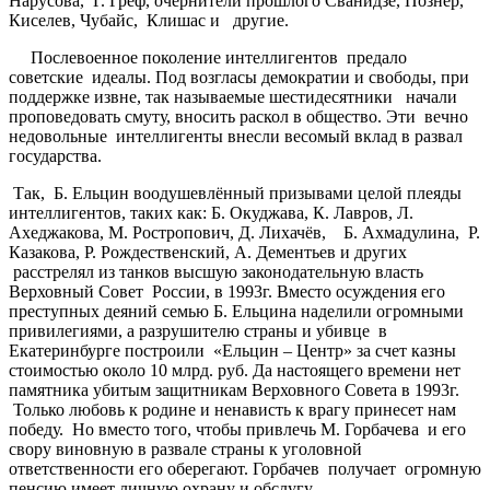
Нарусова, Г. Греф, очернители прошлого Сванидзе, Познер,
Киселев, Чубайс, Клишас и другие.
Послевоенное поколение интеллигентов предало
советские идеалы. Под возгласы демократии и свободы, при
поддержке извне, так называемые шестидесятники начали
проповедовать смуту, вносить раскол в общество. Эти вечно
недовольные интеллигенты внесли весомый вклад в развал
государства.
Так, Б. Ельцин воодушевлённый призывами целой плеяды
интеллигентов, таких как: Б. Окуджава, К. Лавров, Л.
Ахеджакова, М. Ростропович, Д. Лихачёв, Б. Ахмадулина, Р.
Казакова, Р. Рождественский, А. Дементьев и других
расстрелял из танков высшую законодательную власть
Верховный Совет России, в 1993г. Вместо осуждения его
преступных деяний семью Б. Ельцина наделили огромными
привилегиями, а разрушителю страны и убивце в
Екатеринбурге построили «Ельцин – Центр» за счет казны
стоимостью около 10 млрд. руб. Да настоящего времени нет
памятника убитым защитникам Верховного Совета в 1993г.
Только любовь к родине и ненависть к врагу принесет нам
победу. Но вместо того, чтобы привлечь М. Горбачева и его
свору виновную в развале страны к уголовной
ответственности его оберегают. Горбачев получает огромную
пенсию имеет личную охрану и обслугу.