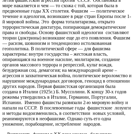
летия фашистской агрессии против СССР. Обстановка в
мире накаляется и чем — то схожа с той, которая была в
предвоенные годы ХХ столетия. Фашизм — политическое
течение и идеология, возникшее в ряде стран Европы после 1-
й мировой войны. Это форма тоталитаризма, открыто
террористическая диктатура, попирающая демократические
права и свободы. Основу фашистской идеологии составляют
теории (доктрины) возникшие еще до его появления. Фашизм
— расизм, шовинизм и тенденциозно истолкованная
геополитика. В политической сфере — для фашизма
характерны: внутри государства – жестокая власть,
опирающаяся на военное насилие, милитаризм, создание
органов массового террора и репрессий, культ вождя,
безудержная соц. демагогия; на международной арене –
агрессия и захватническая война, политическое вероломство и
нарушение международных договоров, геноцид в отношении
других народов. Первая фашистская организация была
создана в Италии (1925г.) Б. Муссолини. К концу 30-х годов
режимы утвердились в Италии, Германии, Португалии,
Испании. Именно фашисты развязали 2-ю мировую войну и
напали на СССР. В послевоенные годы фашистские лозунги
и методы видоизменились, в соответствии новых условий,
реанимируются в неофашизме. Однако суть его одна
унижение, порабощение, истребление народов.