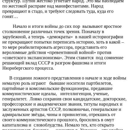
структур. Путин жестоко угнетает народ. Это мы наблюдаем
по жестокой расправе над манифестантами. Народ
превращают в стадо, и требуют следовать туда, куда его
гонят…
Начало и итоги войны до сих пор вызывают яростное
столкновение различных точек зрения. Поначалу в
зарубежной, а теперь «демократы» в нашей историографии
не прекращают попытки переписать историю, хоть в какой –
то мере реабилитировать агрессора, представить его
вероломные действия «превентивной войной» против
«советского экспансионизма». Этим ставится под сомнение
решающий вклад СССР в разгром фашизма и итоги
Нюрнбергского процесса.
В создании ложного представления о начале и ходе войны
немалую роль играют бывшие носители партбилетов,
партийные и комсомольские функционеры, предавшие
коммунистические идеалы, интеллигенция, ученые,
генералитет. Ловко сохранив свои кандидатские, докторские,
профессорские и академические звания, титулы народных и
заслуженных артистов СССР, полковничьи, генеральские и
адмиральские звёзды, чины и привилегии, отрекшись от
своего коммунистического прошлого, бросились в омут
капитализма и словоблудства. Немало тех, кто открыто