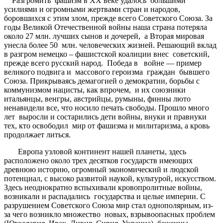
Разгромить фашизм в ХХ веке удалось большими
усилиями и огромными жертвами стран и народов,
боровшихся с этим злом, прежде всего Советского Союза. За
годы Великой Отечественной войны наша страна потеряла
около 27 млн. лучших сынов и дочерей, а Вторая мировая
унесла более 50 млн. человеческих жизней. Решающий вклад
в разгром немецко – фашистской коалиции внес советский,
прежде всего русский народ. Победа в войне — пример
великого подвига и массового героизма граждан бывшего
Союза. Прикрываясь демагогией о демократии, борьбы с
коммунизмом нацисты, как впрочем, и их союзники
итальянцы, венгры, австрийцы, румыны, финны люто
ненавидели все, что носило печать свободы. Прошло много
лет выросли и состарились дети войны, внуки и правнуки
тех, кто освободил мир от фашизма и милитаризма, а кровь
продолжает литься.
Европа узловой континент нашей планеты, здесь
расположено около трех десятков государств имеющих
древнюю историю, огромный экономический и людской
потенциал, с высоко развитой наукой, культурой, искусством.
Здесь неоднократно вспыхивали кровопролитные войны,
возникали и распадались государства и целые империи. С
разрушением Советского Союза мир стал однополярным, из-
за чего возникло множество новых, взрывоопасных проблем