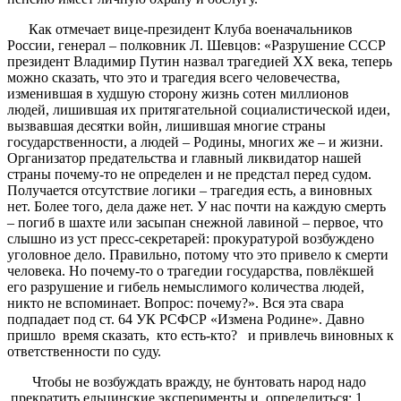
Как отмечает вице-президент Клуба военачальников
России, генерал – полковник Л. Шевцов: «Разрушение СССР
президент Владимир Путин назвал трагедией ХХ века, теперь
можно сказать, что это и трагедия всего человечества,
изменившая в худшую сторону жизнь сотен миллионов
людей, лишившая их притягательной социалистической идеи,
вызвавшая десятки войн, лишившая многие страны
государственности, а людей – Родины, многих же – и жизни.
Организатор предательства и главный ликвидатор нашей
страны почему-то не определен и не предстал перед судом.
Получается отсутствие логики – трагедия есть, а виновных
нет. Более того, дела даже нет. У нас почти на каждую смерть
– погиб в шахте или засыпан снежной лавиной – первое, что
слышно из уст пресс-секретарей: прокуратурой возбуждено
уголовное дело. Правильно, потому что это привело к смерти
человека. Но почему-то о трагедии государства, повлёкшей
его разрушение и гибель немыслимого количества людей,
никто не вспоминает. Вопрос: почему?». Вся эта свара
подпадает под ст. 64 УК РСФСР «Измена Родине». Давно
пришло время сказать, кто есть-кто? и привлечь виновных к
ответственности по суду.
Чтобы не возбуждать вражду, не бунтовать народ надо
прекратить ельцинские эксперименты и определиться: 1.