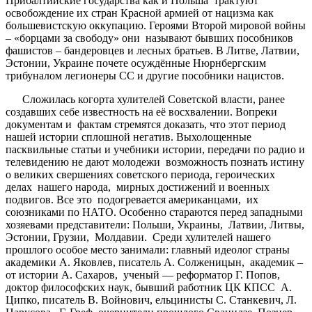
Прибалтийские государства как и Польша трактуют
освобождение их стран Красной армией от нацизма как
большевистскую оккупацию. Героями Второй мировой войны
– «борцами за свободу» они называют бывших пособников
фашистов – бандеровцев и лесных братьев. В Литве, Латвии,
Эстонии, Украине почете осуждённые Нюрнбергским
трибуналом легионеры СС и другие пособники нацистов.
Сложилась когорта хулителей Советской власти, ранее
создавших себе известность на её восхвалении. Вопреки
документам и фактам стремятся доказать, что этот период
нашей истории сплошной негатив. Выхолощенные
пасквильные статьи и учебники истории, передачи по радио и
телевидению не дают молодежи возможность познать истину
о великих свершениях советского периода, героических
делах нашего народа, мирных достижений и военных
подвигов. Все это подогревается американцами, их
союзниками по НАТО. Особенно стараются перед западными
хозяевами представители: Польши, Украины, Латвии, Литвы,
Эстонии, Грузии, Молдавии. Среди хулителей нашего
прошлого особое место занимали: главный идеолог страны
академики А. Яковлев, писатель А. Солженицын, академик –
от истории А. Сахаров, ученый — реформатор Г. Попов,
доктор философских наук, бывший работник ЦК КПСС А.
Ципко, писатель В. Войнович, ельцинисты С. Станкевич, Л.