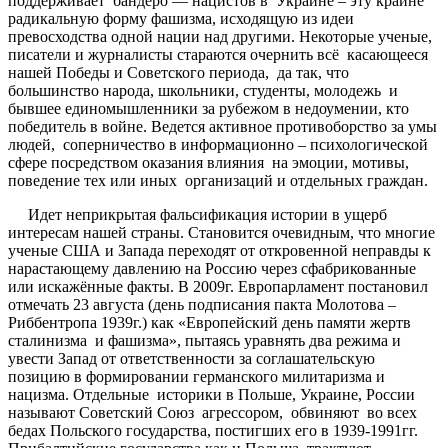
поддерживает бандеро — нацистов в Украине – эту крайне
радикальную форму фашизма, исходящую из идеи
превосходства одной нации над другими. Некоторые ученые,
писатели и журналисты стараются очернить всё касающееся
нашей Победы и Советского периода, да так, что
большинство народа, школьники, студенты, молодежь и
бывшее единомышленники за рубежом в недоумении, кто
победитель в войне. Ведется активное противоборство за умы
людей, соперничество в информационно – психологической
сфере посредством оказания влияния на эмоции, мотивы,
поведение тех или иных организаций и отдельных граждан.
Идет неприкрытая фальсификация истории в ущерб
интересам нашей страны. Становится очевидным, что многие
ученые США и Запада переходят от откровенной неправды к
нарастающему давлению на Россию через сфабрикованные
или искажённые факты. В 2009г. Европарламент постановил
отмечать 23 августа (день подписания пакта Молотова –
Риббентропа 1939г.) как «Европейский день памяти жертв
сталинизма и фашизма», пытаясь уравнять два режима и
увести Запад от ответственности за соглашательскую
позицию в формировании германского милитаризма и
нацизма. Отдельные историки в Польше, Украине, России
называют Советский Союз агрессором, обвиняют во всех
бедах Польского государства, постигших его в 1939-1991гг.