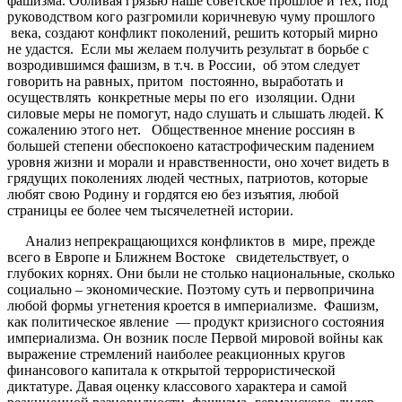
фашизма. Обливая грязью наше советское прошлое и тех, под
руководством кого разгромили коричневую чуму прошлого
века, создают конфликт поколений, решить который мирно
не удастся. Если мы желаем получить результат в борьбе с
возродившимся фашизм, в т.ч. в России, об этом следует
говорить на равных, притом постоянно, выработать и
осуществлять конкретные меры по его изоляции. Одни
силовые меры не помогут, надо слушать и слышать людей. К
сожалению этого нет. Общественное мнение россиян в
большей степени обеспокоено катастрофическим падением
уровня жизни и морали и нравственности, оно хочет видеть в
грядущих поколениях людей честных, патриотов, которые
любят свою Родину и гордятся ею без изъятия, любой
страницы ее более чем тысячелетней истории.
Анализ непрекращающихся конфликтов в мире, прежде
всего в Европе и Ближнем Востоке свидетельствует, о
глубоких корнях. Они были не столько национальные, сколько
социально – экономические. Поэтому суть и первопричина
любой формы угнетения кроется в империализме. Фашизм,
как политическое явление — продукт кризисного состояния
империализма. Он возник после Первой мировой войны как
выражение стремлений наиболее реакционных кругов
финансового капитала к открытой террористической
диктатуре. Давая оценку классового характера и самой