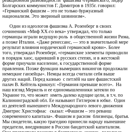
реакционной разновидности фашизма -германского, лидер
Болгарских коммунистов Г. Димитров в 1935г. говорил:
«Германский фашизм – это не только буржуазный
национализм. Это звериный шовинизм».
Один из идеологов фашизма А. Розенберг в своих
сочинениях «Миф ХХ-го века» утверждал, что только
германцы играли ведущую роль в общественной жизни Рима,
а позже Италии. «Даже ренессанс, — это в значительной мере
результат влияния нордической германской крови». Более
того, утверждал Розенберг, «германские элементы приводили
в порядок хаос, царивший в русских степях, и в жестокой
форме приучали население, к государственной форме
правления. Позже функции вымерших викингов продолжали
немецкие ганзейцы». Немцы всегда считали себя выше
других наций. Перед казнью с петлёй на шее фашистский
палач В. Кейтель крикнул: «Германия превыше всего». На
наш взгляд Меркель и ее единомышленники затеяли по
Украине то, что может иметь далеко идущие цели, в т.ч. по
Калининградской обл. Ее называют Гитлером в юбке. Один
из деятелей нынешнего Международного левого движения
Дмитрис Христофиас сказал: «Фашизм – это реванш
современного капитала». Фашизм и расизм близнецы, братья.
Мы свидетели, какую трагедию принесли народу нынешние
предатели, внедрившие в России бандитский капитализм.