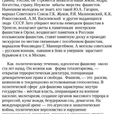
границ России, он стремится захватить наши земли, недра,
богатства, страну. Неужели забыты зверства фашистов.
Нынешняя молодежь не знает, кто такой Ю.А. Гагарин,
маршал Советского Союза Г.К. Жуков, Р.Я. Малиновский, К.К.
Рокоссовский, А.М. Василевский и другие выдающиеся
люди СССР. Зато убирают могилы немецким фашистам в
Уренгое, возлагают цветы к памятникам венгерским
фашистам в Орске, воздвигают памятник в Россоши
итальянским фашистам, ставят памятную доску и проводят
экскурсии по местам связанным с пособником фашистам,
маршалом Финляндии Г. Маннергеймом. А могилы советским
– русским воинам, павшим в боях и умершим зарастают
бурьяном в т.ч. в Москве.
Как политическому течению, идеологии фашизму около
ста лет назад. Он возник как форма тоталитаризма, —
открытая террористическая диктатура, попирающая
демократические права и свободы. Фашизм, — это расизм,
шовинизм и тенденциозно истолкованная геополитика. В
политической сфере для фашизма характерны: внутри
государства – жёсткая власть, опирающаяся на военное
насилие, милитаризм, создание органов массового террора и
репрессий, культ вождя, безудержная соц. демагогия. На
международной арене — это агрессия и захватнические
войны, политическое вероломство и нарушение