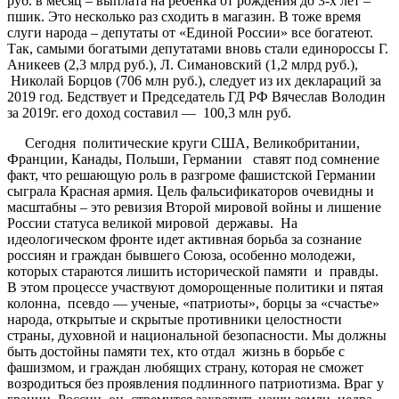
руб. в месяц – выплата на ребенка от рождения до 3-х лет –
пшик. Это несколько раз сходить в магазин. В тоже время
слуги народа – депутаты от «Единой России» все богатеют.
Так, самыми богатыми депутатами вновь стали единороссы Г.
Аникеев (2,3 млрд руб.), Л. Симановский (1,2 млрд руб.),
Николай Борцов (706 млн руб.), следует из их деклараций за
2019 год. Бедствует и Председатель ГД РФ Вячеслав Володин
за 2019г. его доход составил — 100,3 млн руб.
Сегодня политические круги США, Великобритании,
Франции, Канады, Польши, Германии ставят под сомнение
факт, что решающую роль в разгроме фашистской Германии
сыграла Красная армия. Цель фальсификаторов очевидны и
масштабны – это ревизия Второй мировой войны и лишение
России статуса великой мировой державы. На
идеологическом фронте идет активная борьба за сознание
россиян и граждан бывшего Союза, особенно молодежи,
которых стараются лишить исторической памяти и правды.
В этом процессе участвуют доморощенные политики и пятая
колонна, псевдо — ученые, «патриоты», борцы за «счастье»
народа, открытые и скрытые противники целостности
страны, духовной и национальной безопасности. Мы должны
быть достойны памяти тех, кто отдал жизнь в борьбе с
фашизмом, и граждан любящих страну, которая не сможет
возродиться без проявления подлинного патриотизма. Враг у