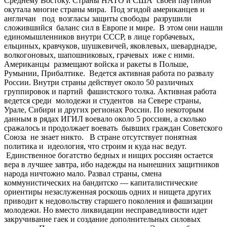
Среднему Востоку. Страны НАТО и США своей паутиной
окутала многие страны мира. Под эгидой американцев и
англичан под возгласы защиты свободы разрушили
сложившийся баланс сил в Европе и мире. В этом они нашли
единомышленников внутри СССР, в лице горбачевых,
ельциных, кравчуков, шушкевичей, яковлевых, шеварднадзе,
волкогоновых, шапошниковых, грачевых иже с ними.
Американцы размещают войска и ракеты в Польше,
Румынии, Прибалтике. Ведется активная работа по развалу
России. Внутри страны действует около 50 различных
группировок и партий фашистского толка. Активная работа
ведется среди молодежи и студентов на Севере страны,
Урале, Сибири и других регионах России. По некоторым
данным в рядах ИГИЛ воевало около 5 россиян, а сколько
сражалось и продолжает воевать бывших граждан Советского
Союза не знает никто. В стране отсутствует понятная
политика и идеология, что строим и куда нас ведут.
Единственное богатство бедных и нищих россиян остается
вера в лучшее завтра, ибо надежды на нынешних защитников
народа ничтожно мало. Развал страны, смена
коммунистических на бандитско — капиталистические
ориентиры незаслуженная роскошь одних и нищета других
приводит к недовольству старшего поколения и фашизации
молодежи. Но вместо ликвидации несправедливости идет
закручивание гаек и создание дополнительных силовых