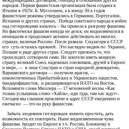
международных договоров, геноцид в отношении других
народов. Первая фашистская организация была создана в
Италии в 1925г. Б. Муссолини, а к концу 30-х годов
фашистские режимы утвердились в Германии, Португалии,
Испании и других странах. Победа советского народа в войне
над гитлеровцами казалось – бы привела к разгрому фашизма.
Но фактически фашизм никуда не делся, он видоизменился в
неонацизм и продолжает активно действовать во многих
странах, включая Россию. После развала Соцлагеря и СССР
его суть осталась прежней. Это наглядно видим по Украине,
Польше и ряде других стран. Следует признать то, что
происходит, сотворили сами. Не захотели иметь мощную
страну, великий Союз, надежных союзников, друзей в Европе
и мире, — в лице Соцстран и стран народной демократии,
Варшавского договора — получили врагов, —
новоиспеченных Прибалтийских и Украинских нацистов,
бандерофашистов, и расширяющегося НАТО на Восток.
Вспомните слова Мюллера — 17 мгновений весны «Как
только услышишь слово «Хайль», иди туда, там нас ждут».
Сегодня мы слышим проклятие в адрес СССР ежедневно и
ежечасно — это на руку фашистам.
Забыть злодеяния гитлеровцев значить простить, дать
возможность их повторить. Ныне видоизмененная чума
фашизма бродит по Европе в т.ч. России, Ближнему и