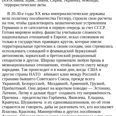
(Югославия, Ирак, Ливия, Сирия, Украина), беженцы,
террористические акты.
В 20-30-е годы ХХ века империалистические державы
вели политику пособничества Гитлеру, строили свои расчеты
на том, чтобы удовлетворить захватнические устремления
Германии и ее сателлитов в первую очередь за счет СССР.
Готовя мировую войну, фашисты учитывали сложность
национальных отношений в Европе, искал союзников не
только в государствах правящих кругов, которые имели
территориальные претензии к своим соседям, они стремились
использовать словацкий и фламандский буржуазный
автономизм, хорватский и бретонский реакционный
сепаратизм и другие. Широко применяли любую брешь в
межнациональных отношениях, чтобы внести смуту между
народами. Так происходит и в наши дни, когда США и
другие страны НАТО вбивают клин между Россией и
странами бывшего Советского Союза, прежде всего
Украиной, Белоруссией, Молдавией, Арменией, Грузией,
Прибалтикой. Они держат на коротком поводке — Эстонию,
Латвию, Литву и дальше будут создавать эту напряжённость.
Причина – предательство Горбачева, Яковлева, Ельцина,
Кравчука, Шушкевича и их единомышленников, но об этом
стараются не говорить, дабы не разгневать тех, кто восхваляет
Власова, Краснова, Маннергейма и других пособников