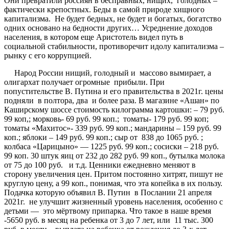
Они превратили россиян в бесправных, нищих, голодных –
фактически крепостных. Беды в самой природе хищного
капитализма. Не будет бедных, не будет и богатых, богатство
одних основано на бедности других… Усреднение доходов
населения, в котором еще Аристотель видел путь в
социальной стабильности, противоречит идолу капитализма –
рынку с его коррупцией.
Народ России нищий, голодный и массово вымирает, а
олигархат получает огромные прибыли. При
попустительстве В. Путина и его правительства в 2021г. цены
подняли в полтора, два и более раза. В магазине «Ашан» по
Каширскому шоссе стоимость килограмма картошки: – 79 руб.
99 коп,; морковь- 69 руб. 99 коп.; томаты- 179 руб. 99 коп;
томаты «Махитос»- 339 руб. 99 коп.; мандарины – 159 руб. 99
коп.; яблоки – 149 руб. 99 коп.; сыр от 838 до 1065 руб. ;
колбаса «Царицыно» — 1225 руб. 99 коп.; сосиски – 218 руб.
99 коп. 30 штук яиц от 232 до 282 руб. 99 коп., бутылка молока
от 75 до 100 руб. и т.д. Ценники ежедневно меняют в
сторону увеличения цен. Притом постоянно хитрят, пишут не
круглую цену, а 99 коп., понимая, что эта копейка в их пользу.
Подачка которую объявил В. Путин в Послании 21 апреля
2021г. не улучшит жизненный уровень населения, особенно с
детьми — это мёртвому припарка. Что такое в наше время
-5650 руб. в месяц на ребенка от 3 до 7 лет, или 11 тыс. 300