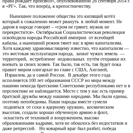
права рождает произвол», опубликованной 26 сентября 2014 г.
в «РГ». Так, что вперёд, к крепостничеству.
Нынешнее положение общества это кипящий котёл
который к сожалению может рвануть в любой момент. Не
даром в народе говорят – «гром не грянет, мужик не
перекрестится». Октябрьская Социалистическая революция
освободила народы Российской империи от всеобщей
кабалы, а нынешний режим тянет нас в ярмо капитализма.
Хотя каждому здравомыслящему известно, что капитализм —
это жестокая эксплуатация народа, захват чужих земель —
территорий, истребление недовольных путём отправки их
воевать за своих хозяев. Так было, так есть, так будет пока
правит миром олигархат во главе с США, Англией,
Израилем, да и самой России. В декабре этого года
исполняется 100 лет образования СССР но мира между
нашими некогда братскими Советскими республиками нет и в
перспективе не наблюдается. Месте с тем у нас есть пример
братской дружбы между нашими народами. Мы были едины,
поэтому непобедимы. Наши народы вместе сумели
подняться от сохи к ядерному оружию, космическим
высотам, создали хорошо обученную армию и флот,
оснастить её техникой и вооружением, высоко
образованными кадрами, хотя не обошлось без недостатков и
даже репрессий. Но коварный враг был разбит, победа