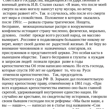
Советского государства, выдающийся государственный и
военный деятель И.В. Сталин сказал: «Я знаю, что после моей
смерти на мою могилу нанесут кучу мусора, но ветер
истории развеет её!». Так и случилось, ибо после его смерти
нет мира и спокойствия. Положение в котором оказались
после 1991г. — развала страны трагическое. Нищета,
бесправие, межнациональные распри и вооруженные
конфликты истощают страну численно, физически, морально,
духовно, гнобят прежде всего русский народ, он массово
вымирает. .Россияне в подавляющем большинстве никому не
верят, живут своей далеко не радостной жизнью. Я не беру во
внимание чиновников и назначенных олигархов, их
прислужников и представителей церкви. Это особая каста в
нынешнем обществе. Такого бесправия и глухоты к нуждам
и запросам людей познали предки разве в годы
крепостничества Об этом написано немало. Но есть господа,
которые спустя 160 лет не одобряют то, что на Руси
отменили крепостничество. Так, председатель
Конституционного суда РФ В. Зорькин дал положительную
оценку крепостному праву, отменённому в 1861 году. «При
всех издержках крепостничества именно оно было главной
скрепой, удерживающей внутреннее единство нации. Не
случайно же крестьяне, по свидетельству историков, говорили
своим бывшим господам после реформы: «Мы были ваши, а
вы — наши»», — написал он в статье под названием «Сон