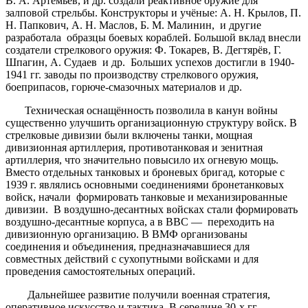
В. А. Артемьев, и др. создали реактивное оружие для
залповой стрельбы. Конструкторы и учёные: А. Н. Крылов, П.
Н. Папкович, А. Н. Маслов, Б. М. Малинин, и другие
разработала образцы боевых кораблей. Большой вклад внесли
создатели стрелкового оружия: Ф. Токарев, В. Дегтярёв, Г.
Шпагин, А. Судаев и др. Больших успехов достигли в 1940-
1941 гг. заводы по производству стрелкового оружия,
боеприпасов, горюче-смазочных материалов и др.
Техническая оснащённость позволила в канун войны
существенно улучшить организационную структуру войск. В
стрелковые дивизии были включены танки, мощная
дивизионная артиллерия, противотанковая и зенитная
артиллерия, что значительно повысило их огневую мощь.
Вместо отдельных танковых и броневых бригад, которые с
1939 г. являлись основными соединениями бронетанковых
войск, начали формировать танковые и механизированные
дивизии. В воздушно-десантных войсках стали формировать
воздушно-десантные корпуса, а в ВВС — переходить на
дивизионную организацию. В ВМФ организованы
соединения и объединения, предназначавшиеся для
совместных действий с сухопутными войсками и для
проведения самостоятельных операций.
Дальнейшее развитие получили военная стратегия,
оперативное искусство и тактика. В середине 30-х гг.