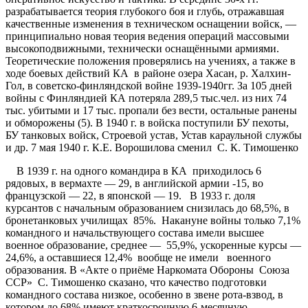
разрабатывается теория глубокого боя и глубь, отражавшая
качественные изменения в техническом оснащении войск, —
принципиально новая теория ведения операций массовыми
высокоподвижными, технически оснащёнными армиями.
Теоретические положения проверялись на учениях, а также в
ходе боевых действий КА в районе озера Хасан, р. Халхин-
Гол, в советско-финляндской войне 1939-1940гг. За 105 дней
войны с Финляндией КА потеряла 289,5 тыс.чел. из них 74
тыс. убитыми и 17 тыс. пропали без вести, остальные ранены
и обморожены (5). В 1940 г. в войска поступили БУ пехоты,
БУ танковых войск, Строевой устав, Устав караульной службы
и др. 7 мая 1940 г. К.Е. Ворошилова сменил С. К. Тимошенко
В 1939 г. на одного командира в КА приходилось 6
рядовых, в вермахте — 29, в английской армии -15, во
французской — 22, в японской — 19. В 1933 г. доля
курсантов с начальным образованием снизилась до 68,5%, в
бронетанковых училищах 85%. Накануне войны только 7,1%
командного и начальствующего состава имели высшее
военное образование, среднее — 55,9%, ускоренные курсы —
24,6%, а оставшиеся 12,4% вообще не имели военного
образования. В «Акте о приёме Наркомата Обороны Союза
ССР» С. Тимошенко сказано, что качество подготовки
командного состава низкое, особенно в звене рота-взвод, в
котором до 68% имеют краткосрочную 6-месячную