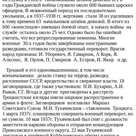
годы Гражданской войны служило около 600 бывших царских
офицеров. В межвоенный период их последовательно
увольняли, а в 1937–1938 гг. жертвами стали 38 из уцелевших
к тому времени 63 начальников штабов дивизий. В итоге из
600 «военспецов» имевших боевой опыт, к началу войны на
службе осталось около 25 чел. Однако было бы ошибкой
считать, что все репрессированные невинны. Многие
военные 30-х годов были завербованы иностранными
разведками, готовили государственный переворот. Врагов
народ признаны: И. Уборевич, Я. Гамарник, А Корк, Я.
Алкснис, Я. Орлов, П. Смирнов А. Егоров, И. Якир и др.
Троцкий и его единомышленники, в том числе
военачальники делали ставку на террор, разведку,
расчленение СССР, вредительство и свержение власти. 18
заговорщиков, где также участвовали Н.И. Бухарин, А.И.
Рыков, Г.Г. Ягода и другие приговорены к расстрелу.
Троцкистские взгляды имели широкое распространение в
армии и флоте. Заговорщиков возглавлял Маршал
Советского Союза М.Н. Тухачевским – ставленник Троцкого.
1 марта 1937г. планировали совершить военный переворот, но
не сумели. 10 мая 1937г. Тухачевский был снят с должности
заместителя наркома обороны и отправлен командующим
Приволжского военного округа. 22 мая Тухачевский
арестован в приёмной Куйбышевского обкома партии и