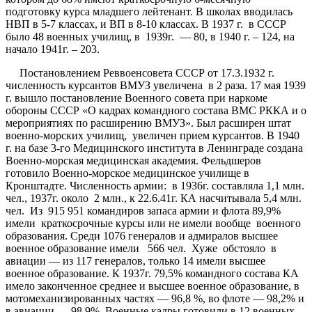
подготовку курса младшего лейтенант. В школах вводилась
НВП в 5-7 классах, и ВП в 8-10 классах. В 1937 г. в СССР
было 48 военных училищ, в 1939г. — 80, в 1940 г. – 124, на
начало 1941г. – 203.
Постановлением Реввоенсовета СССР от 17.3.1932 г.
численность курсантов ВМУЗ увеличена в 2 раза. 17 мая 1939
г. вышло постановление Военного совета при наркоме
обороны СССР «О кадрах командного состава ВМС РККА и о
мероприятиях по расширению ВМУЗ». Был расширен штат
военно-морских училищ, увеличен прием курсантов. В 1940
г. на базе 3-го Медицинского института в Ленинграде создана
Военно-морская медицинская академия. Фельдшеров
готовило Военно-морское медицинское училище в
Кронштадте. Численность армии: в 1936г. составляла 1,1 млн.
чел., 1937г. около 2 млн., к 22.6.41г. КА насчитывала 5,4 млн.
чел. Из 915 951 командиров запаса армии и флота 89,9%
имели краткосрочные курсы или не имели вообще военного
образования. Среди 1076 генералов и адмиралов высшее
военное образование имели 566 чел. Хуже обстояло в
авиации — из 117 генералов, только 14 имели высшее
военное образование. К 1937г. 79,5% командного состава КА
имело законченное среднее и высшее военное образование, в
мотомеханизированных частях — 96,8 %, во флоте — 98,2% и
в авиации — 98,9%. Военные кадры готовили в 12 военных