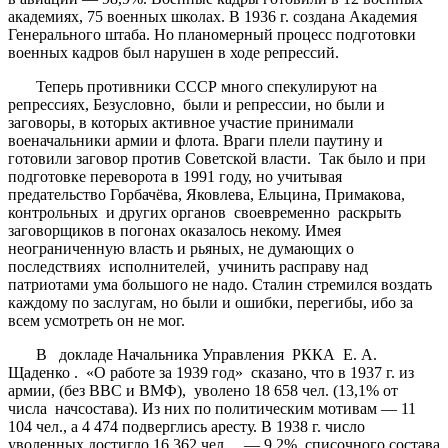
академиях, 75 военных школах. В 1936 г. создана Академия
Генерального штаба. Но планомерный процесс подготовки
военных кадров был нарушен в ходе репрессий.
Теперь противники СССР много спекулируют на
репрессиях, Безусловно, были и репрессии, но были и
заговоры, в которых активное участие принимали
военачальники армии и флота. Враги плели паутину и
готовили заговор против Советской власти. Так было и при
подготовке переворота в 1991 году, но учитывая
предательство Горбачёва, Яковлева, Ельцина, Примакова,
контрольных и других органов своевременно раскрыть
заговорщиков в погонах оказалось некому. Имея
неограниченную власть и рьяных, не думающих о
последствиях исполнителей, учинить расправу над
патриотами ума большого не надо. Сталин стремился воздать
каждому по заслугам, но были и ошибки, перегибы, ибо за
всем усмотреть он не мог.
В докладе Начальника Управления РККА Е. А.
Щаденко . «О работе за 1939 год» сказано, что в 1937 г. из
армии, (без ВВС и ВМФ), уволено 18 658 чел. (13,1% от
числа начсостава). Из них по политическим мотивам — 11
104 чел., а 4 474 подверглись аресту. В 1938 г. число
уволенных достигло 16 362 чел. — 9,2%, списочного состава