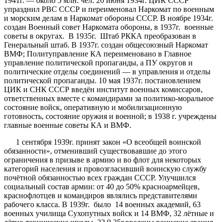
1941г. — около 5 млн. чел. 20 июня 1934г. ЦИК СССР
упразднил РВС СССР и переименовал Наркомат по военным
и морским делам в Наркомат обороны СССР. В ноябре 1934г.
создан Военный совет Наркомата обороны, в 1937г. военные
советы в округах. В 1935г. Штаб РККА преобразован в
Генеральный штаб. В 1937г. создан общесоюзный Наркомат
ВМФ; Политуправление КА переименовано в Главное
управление политической пропаганды, а ПУ округов и
политические отделы соединений — в управления и отделы
политической пропаганды. 10 мая 1937г. постановлением
ЦИК и СНК СССР введён институт военных комиссаров,
ответственных вместе с командирами за политико-моральное
состояние войск, оперативную и мобилизационную
готовность, состояние оружия и военной; в 1938 г. учреждены
главные военные советы КА и ВМФ.
1 сентября 1939г. принят закон «О всеобщей воинской
обязанности», отменивший существовавшие до этого
ограничения в призыве в армию и во флот для некоторых
категорий населения и провозгласивший воинскую службу
почётной обязанностью всех граждан СССР. Улучшился
социальный состав армии: от 40 до 50% красноармейцев,
краснофлотцев и командиров являлись представителями
рабочего класса. В 1939г. было 14 военных академий, 63
военных училища Сухопутных войск и 14 ВМФ, 32 лётные и