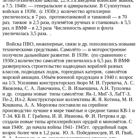
лётно-технические школы. 22.9.35г.введены воинские звания,
а 7.5. 1940г. — генеральские и адмиральские. В Сухопутных
войсках в 1939г. (с 1930г.) количество артиллерии
увеличилось; в 7 раз, противотанковой и танковой — в 70
раз, танков в 2,5 раза, пулемётов ручных и станковых- в 5,5
раз, п ВМФ – в 2,3 раза Численность армии и флота
увеличилась 3,5 раза. .
Войска ПВО, инженерные, связи и др. пополнились новыми
техническими средствами. Самолёто — и моторостроение
получили дальнейшее развитие. В 1939г. (по сравнению с
1930г.) количество самолётов увеличилось в 6,5 раз. В ВМФ
развернулось строительство надводных кораблей разных
классов, подводных лодок, торпедных катеров, самолётов
морской авиации. Объём военной продукции в 1940 г. возрос
на 1/3. Усилиями конструкторских бюро М. И. Гуревича, А. С.
Яковлева, С. А. Лавочкина, С. В. Ильюшина, А.Н. Туполева
и др. созданы новые типы самолётов: Як-1, МиГ-З, ЛаГГ-З,
Пе-2, Ил-2. Конструкторские коллективы Ж. Я. Котина, М. И.
Кошкина, А. А. Морозова поставили на серийное
производство лучшие в мире тяжёлые и средние танки КВ-1 и
Т-34. КБ В. Г. Грабина, И. И. Иванова, Ф. И. Петрова и др.
создали новые типы артиллерийских орудий и миномётов. С
мая 1940г. до начала войны 1941- 1945гг. орудийный парк
возрос более чем в 1,2 раза. Ю. А. Победоносцев, И. И. Гвай,