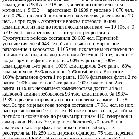
командиров РККА, 7 718 чел. уволено по политическим
мотивам, а 5 032 — арестовано. В 1939 г. уволено 1 878 чел.,
или 0,7% списочной численности комсостава, арестовано 73
чел. За три года Сухопутные войска потеряли 36 898
командиров, из них по политическим мотивам — 19 106, а 9
579 чел. были арестованы. Потери от репрессий в
Сухопутных войсках составили 28 685 чел. Причиной
увольнения еще 4 048 чел. были: пьянство, моральное
разложение и воровство. 4 165 чел. исключены из списков по
причине смерти, инвалидности или болезни. В предвоенные
годы армия и флот лишились: 60% маршалов, 100%
командармов 1-го ранга, 100% командармов 2-го ранга, 88%
ком. корпусов, 83% комдивов, 55% комбригов. Во флоте:
100% флагманов флота 1-го ранга, 100% флагманов флота 2-го
ранга, 100% флагманов 1-го ранга, 100% флагманов 2-го
ранга. В 1938г. некомплект комначсостава достиг 34% В
кадровой армии требовалось 93 тыс. командиров. За 1937–
1939гг. реабилитированы и восстановлены в армии 11 178
чел. За три мирных года потери составили 17 981 чел. из них
расстреляно около 10 тыс. чел. В тоже время, за годы войны
погибло и скончались по разным причинам 416 генералов и
адмиралов. Из них 79 умерли от болезней, 20 погибли в
авариях и катастрофах, трое покончили с собой, а 18
расстреляны. Из 250 тыс. царских офицеров 75 тыс. перешли
на службу в РККА. Начальниками штабов дивизий КА в