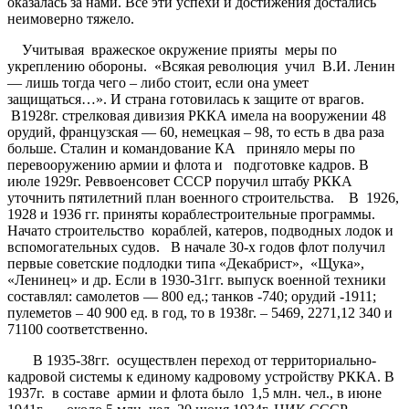
оказалась за нами. Все эти успехи и достижения достались
неимоверно тяжело.
Учитывая вражеское окружение прияты меры по
укреплению обороны. «Всякая революция учил В.И. Ленин
— лишь тогда чего – либо стоит, если она умеет
защищаться…». И страна готовилась к защите от врагов.
В1928г. стрелковая дивизия РККА имела на вооружении 48
орудий, французская — 60, немецкая – 98, то есть в два раза
больше. Сталин и командование КА приняло меры по
перевооружению армии и флота и подготовке кадров. В
июле 1929г. Реввоенсовет СССР поручил штабу РККА
уточнить пятилетний план военного строительства. В 1926,
1928 и 1936 гг. приняты кораблестроительные программы.
Начато строительство кораблей, катеров, подводных лодок и
вспомогательных судов. В начале 30-х годов флот получил
первые советские подлодки типа «Декабрист», «Щука»,
«Ленинец» и др. Если в 1930-31гг. выпуск военной техники
составлял: самолетов — 800 ед.; танков -740; орудий -1911;
пулеметов – 40 900 ед. в год, то в 1938г. – 5469, 2271,12 340 и
71100 соответственно.
В 1935-38гг. осуществлен переход от территориально-
кадровой системы к единому кадровому устройству РККА. В
1937г. в составе армии и флота было 1,5 млн. чел., в июне