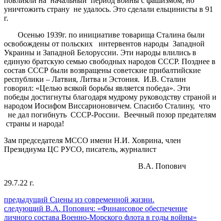
повлияли на начальный период войны с фашизмом, но
уничтожить страну не удалось. Это сделали ельцинисты в 91
г.
Осенью 1939г. по инициативе товарища Сталина были
освобождены от польских интервентов народы Западной
Украины и Западной Белоруссии. Эти народы влились в
единую братскую семью свободных народов СССР. Позднее в
состав СССР были возвращены советские прибалтийские
республики – Латвия, Литва и Эстония. И.В. Сталин
говорил: «Целью всякой борьбы является победа». Эти
победы достигнуты благодаря мудрому руководству страной и
народом Иосифом Виссарионовичем. Спасибо Сталину, что
не дал погибнуть СССР-России. Веечный позор предателям
страны и народа!
Зам председателя МССО имени Н.И. Ховрина, член
Президиума ЦС РУСО, писатель, журналист
В.А. Попович
29.7.22 г.
Навигация
Предыдущий
предыдущий
Сцены из современной жизни.
Следующее
пост:
следующий
В.А. Попович: «Финансовое обеспечение
по
сообщение:
личного состава Военно-Морского флота в годы войны»