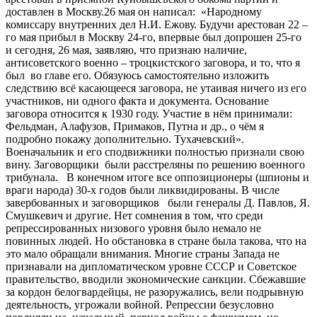
доставлен в Москву.26 мая он написал: «Народному
комиссару внутренних дел Н.И. Ежову. Будучи арестован 22 –
го мая прибыл в Москву 24-го, впервые был допрошен 25-го
и сегодня, 26 мая, заявляю, что признаю наличие,
антисоветского военно – троцкистского заговора, и то, что я
был во главе его. Обязуюсь самостоятельно изложить
следствию всё касающееся заговора, не утаивая ничего из его
участников, ни одного факта и документа. Основание
заговора относится к 1930 году. Участие в нём принимали:
Фельдман, Алафузов, Примаков, Путна и др., о чём я
подробно покажу дополнительно. Тухачевский».
Военачальник и его сподвижники полностью признали свою
вину. Заговорщики были расстреляны по решению военного
трибунала. В конечном итоге все оппозиционеры (шпионы и
враги народа) 30-х годов были ликвидированы. В числе
завербованных и заговорщиков были генералы Д. Павлов, Я.
Смушкевич и другие. Нет сомнения в том, что среди
репрессированных низового уровня было немало не
повинных людей. Но обстановка в стране была такова, что на
это мало обращали внимания. Многие страны Запада не
признавали на дипломатическом уровне СССР и Советское
правительство, вводили экономические санкции. Сбежавшие
за кордон белогвардейцы, не разоружались, вели подрывную
деятельность, угрожали войной. Репрессии безусловно