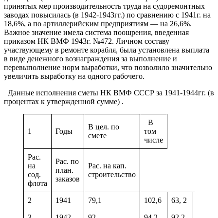
принятых мер производительность труда на судоремонтных
заводах повысилась (в 1942-1943гг.) по сравнению с 1941г. на
18,6%, а по артиллерийским предприятиям — на 26,6%.
Важное значение имела система поощрения, введенная
приказом НК ВМФ 1943г. №472. Личном составу
участвующему в ремонте корабля, была установлена выплата
в виде денежного вознаграждения за выполнение и
перевыполнение норм выработки, что позволило значительно
увеличить выработку на одного рабочего.
Данные исполнения сметы НК ВМФ СССР за 1941-1944гг. (в
процентах к утвержденной сумме) .
В
В цел. по
1
Годы
том
смете
числе
Рас.
Рас. по
на
Рас. на кап.
план.
сод.
строительство
заказов
флота
2
1941
79,1
102,6
63, 2
88,4
3
1942
92
94,2
92,2
66,2