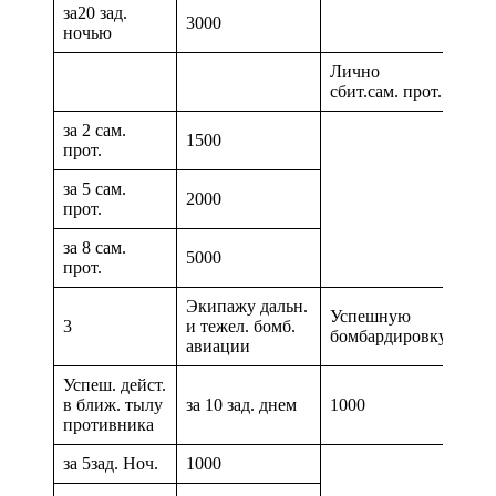
за20 зад.
3000
ночью
Лично
за 1
сбит.сам. прот.
про
за 2 сам.
1500
прот.
за 5 сам.
2000
прот.
за 8 сам.
5000
прот.
Экипажу дальн.
Успешную
3
и тежел. бомб.
500
бомбардировку
авиации
Успеш. дейст.
в ближ. тылу
за 10 зад. днем
1000
противника
за 5зад. Ноч.
1000