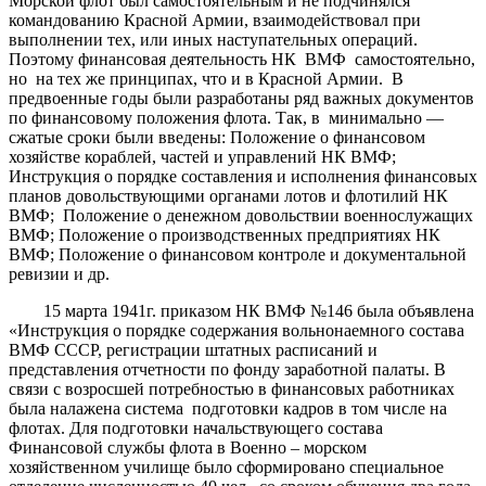
Морской флот был самостоятельным и не подчинялся
командованию Красной Армии, взаимодействовал при
выполнении тех, или иных наступательных операций.
Поэтому финансовая деятельность НК ВМФ самостоятельно,
но на тех же принципах, что и в Красной Армии. В
предвоенные годы были разработаны ряд важных документов
по финансовому положения флота. Так, в минимально —
сжатые сроки были введены: Положение о финансовом
хозяйстве кораблей, частей и управлений НК ВМФ;
Инструкция о порядке составления и исполнения финансовых
планов довольствующими органами лотов и флотилий НК
ВМФ; Положение о денежном довольствии военнослужащих
ВМФ; Положение о производственных предприятиях НК
ВМФ; Положение о финансовом контроле и документальной
ревизии и др.
15 марта 1941г. приказом НК ВМФ №146 была объявлена
«Инструкция о порядке содержания вольнонаемного состава
ВМФ СССР, регистрации штатных расписаний и
представления отчетности по фонду заработной палаты. В
связи с возросшей потребностью в финансовых работниках
была налажена система подготовки кадров в том числе на
флотах. Для подготовки начальствующего состава
Финансовой службы флота в Военно – морском
хозяйственном училище было сформировано специальное