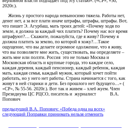
верховной власти подпадает под эту статью». («СР», «50,
2020г.).
Жизнь у простого народа невыносимо тяжела. Работы нет,
денег нет, а за все плати иначе штрафы, штрафы, штрафы. Вот,
что пишет Э. Агурбаш, мать троих детей: «Почему ходя по
земле, я должна за каждый чих платить? Почему нас все время
штрафуют?… Скажите, пожалуйста, где я живу? Почему я
должна платить за землю, по которой я хожу?…Такое
ощущение, что вы делаете огромное одолжение, что я живу,
что вы позволяете мне жить, существовать, вы определяете –
жить мне или ползти. Россия это не только Москва и
Московская область и крупные города, это каждое село,
каждая деревня, каждый пенсионер, каждый ребенок, каждая
мать, каждая семья, каждый мужик, который хочет пойти
работать, но у него нет работы. Страна начинается с того, как
живут в ней старики и дети. Без прошлого нет будущего…» (
«СР», № 55-56. 2020г.). Вот так и живем – хлеб жуем. Член
Президиума ЦС РЦСО, писатель и журналист В.А.
Попович
Навигация
Предыдущий
предыдущий
В.А. Попович: «Победа одна на всех»
Следующее
пост:
следующий
Поправки принимать нельзя отменить
по
сообщение:
записям
Сайт Коммунистической партии Российской