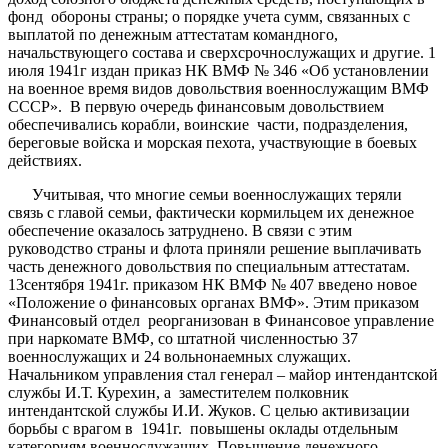
фонд обороны страны; о порядке учета сумм, связанных с
выплатой по денежным аттестатам командного,
начальствующего состава и сверхсрочнослужащих и другие. 1
июля 1941г издан приказ НК ВМФ № 346 «Об установлении
на военное время видов довольствия военнослужащим ВМФ
СССР». В первую очередь финансовым довольствием
обеспечивались корабли, воинские части, подразделения,
береговые войска и морская пехота, участвующие в боевых
действиях.
Учитывая, что многие семьи военнослужащих теряли
связь с главой семьи, фактически кормильцем их денежное
обеспечение оказалось затруднено. В связи с этим
руководство страны и флота приняли решение выплачивать
часть денежного довольствия по специальным аттестатам.
13сентября 1941г. приказом НК ВМФ № 407 введено новое
«Положение о финансовых органах ВМФ». Этим приказом
Финансовый отдел реорганизован в Финансовое управление
при наркомате ВМФ, со штатной численностью 37
военнослужащих и 24 вольнонаемных служащих.
Начальником управления стал генерал – майор интендантской
службы И.Т. Курехин, а заместителем полковник
интендантской службы И.И. Жуков. С целью активизации
борьбы с врагом в 1941г. повышены оклады отдельным
категориям военнослужащих. Повышение денежного