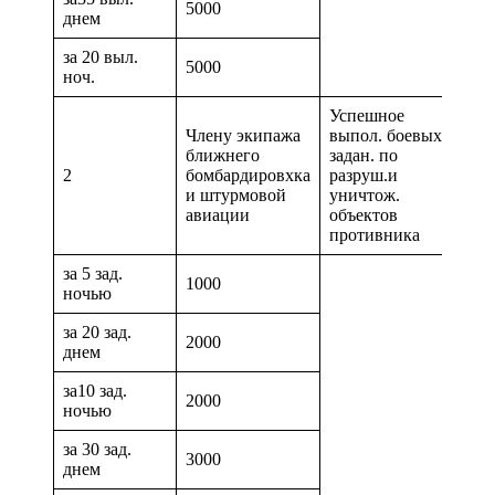
5000
днем
за 20 выл.
5000
ноч.
Успешное
Члену экипажа
выпол. боевых
ближнего
задан. по
за 1
2
бомбардировхка
разруш.и
дне
и штурмовой
уничтож.
авиации
объектов
противника
за 5 зад.
1000
ночью
за 20 зад.
2000
днем
за10 зад.
2000
ночью
за 30 зад.
3000
днем