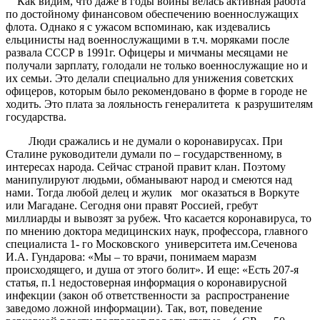
Как видим, что даже в годы войны велась активная работа
по достойному финансовом обеспечению военнослужащих
флота. Однако я с ужасом вспоминаю, как издевались
ельцинисты над военнослужащими в т.ч. моряками после
развала СССР в 1991г. Офицеры и мичманы месяцами не
получали зарплату, голодали не только военнослужащие но и
их семьи. Это делали специально для унижения советских
офицеров, которым было рекомендовано в форме в городе не
ходить. Это плата за лояльность генералитета к разрушителям
государства.
Люди сражались и не думали о коронавирусах. При
Сталине руководители думали по – государственному, в
интересах народа. Сейчас страной правит клан. Поэтому
манипулируют людьми, обманывают народ и смеются над
нами. Тогда любой делец и жулик мог оказаться в Воркуте
или Магадане. Сегодня они правят Россией, гребут
миллиарды и вывозят за рубеж. Что касается коронавируса, то
по мнению доктора медицинских наук, профессора, главного
специалиста 1- го Московского университета им.Сеченова
И.А. Гундарова: «Мы – то врачи, понимаем маразм
происходящего, и душа от этого болит». И еще: «Есть 207-я
статья, п.1 недостоверная информация о коронавирусной
инфекции (закон об ответственности за распространение
заведомо ложной информации). Так, вот, поведение