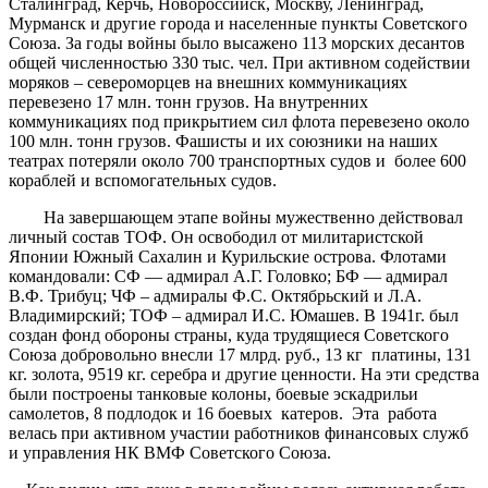
Сталинград, Керчь, Новороссийск, Москву, Ленинград,
Мурманск и другие города и населенные пункты Советского
Союза. За годы войны было высажено 113 морских десантов
общей численностью 330 тыс. чел. При активном содействии
моряков – североморцев на внешних коммуникациях
перевезено 17 млн. тонн грузов. На внутренних
коммуникациях под прикрытием сил флота перевезено около
100 млн. тонн грузов. Фашисты и их союзники на наших
театрах потеряли около 700 транспортных судов и более 600
кораблей и вспомогательных судов.
На завершающем этапе войны мужественно действовал
личный состав ТОФ. Он освободил от милитаристской
Японии Южный Сахалин и Курильские острова. Флотами
командовали: СФ — адмирал А.Г. Головко; БФ — адмирал
В.Ф. Трибуц; ЧФ – адмиралы Ф.С. Октябрьский и Л.А.
Владимирский; ТОФ – адмирал И.С. Юмашев. В 1941г. был
создан фонд обороны страны, куда трудящиеся Советского
Союза добровольно внесли 17 млрд. руб., 13 кг платины, 131
кг. золота, 9519 кг. серебра и другие ценности. На эти средства
были построены танковые колоны, боевые эскадрильи
самолетов, 8 подлодок и 16 боевых катеров. Эта работа
велась при активном участии работников финансовых служб
и управления НК ВМФ Советского Союза.