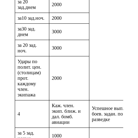
за 20
2000
зад.днем
за10 зад.ноч.
2000
за30 зад.
3000
днем
за 20 зад.
3000
ноч.
Удары по
полит. цен.
(столицам)
прот.
2000
каждому
член.
экипажа
Каж. член.
Успешное вып.
экип. ближ. и
за 1
4
боев. задан. по
дал. бомб.
дне
разведке
авиации
за 5 зад.
1000