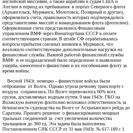
английской миссиями, а также кораблям и судам США и
Англии в период их пребывания в портах Северного флота
(Архангельск, Мурманск, Молотовск, Полярный и другие),
оформлялись счета, правильность которых подтверждались
представителями миссий и командованием флота (флотилии).
Оформленные счета представлялись Финансовым
управлением ВМФ через Внешторгбанк СССР к оплате
соответствующим странам. В штабе СФ отрабатывались
вопросы прибытия союзных конвоев в Мурманск, что
возложило соответствующие дополнительные нагрузки на
финансовые службы. Важной работой финансовой службы
ВМФ и ее подразделений было определение и выявление
ущерба, нанесенного фашистами и их пособниками флоту за
время войны.
Весной 1943г. немецко – фашистские войска были
отброшены от Волги. Однако угроза речному транспорте с
воздуха сохранилась. По Волге перевозилось 60% всех
грузов, доставляемых водным путем. 9 мая 1943г. ГКО на
Волжскую военную флотилию возложил ответственность за
безопасность судоходства на Волге от Астраханского рейда до
Саратова. Принято решение о финансировании мощных
тральных соединений за счет увеличения количества
тральщиков до 300 ед. Эта задача была выполнена.
Постановлением СНК СССР от 31 мая 1943г. № 617-189 с 1