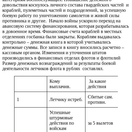
довольствия коснулось личного состава гвардейских частей и
кораблей, пулеметных частей и подразделений, за успешную
боевую работу по уничтожению самолетов и живой силы
противника и другие. Начало войны ускорило переход на
авансовую систему финансирования, которая разрабатывалась
в довоенное время. Финансовые счета кораблей в местных
отделениях госбанка были закрыты. Кораблям выдавалась
контрольно – денежная книга в которой учитывались
денежные суммы. Все записи в книгу вносились расчетно –
кассовым органом. Изменения и уточнения штатов
производились в финансовых отделах флотов и флотилий
Размер денежных вознаграждений за результаты боевой
деятельности летчиков флота в рублях составлял.
Кому
За какие
Кол
выплачив.
действия
нор
Сбитые сам.
за 
1
Летчику истреб.
противн.
про
Успешные
штурмовые
действия по
за 5 вылетов
150
войскам