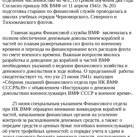
отделение численностью 40 чел., со сроком обучения два года.
Согласно приказу НК ВМФ от 11 апреля 1941г. № 201
подготовка старшин по финансовой службе проводилась в
школах учебных отрядов Черноморского, Северного и
Тихоокеанского флотов.
Главная задача Финансовой службы ВМФ заключалась в
полном обеспечении денежным довольствием кораблей и
частей по планам развертывания сил флота по военному
времени и перехода на финансирование всех расходов флота
по смете военного времени. Важным вопросом явилось
разработка и доведение до кораблей и частей ВМФ
необходимых указаний о ведении финансового хозяйства и
денежного довольствия в ходе войны. О проделанной работы
свидетельствует то, что ухе 23 июня 1941г. выпущен
«Сборник указаний финансового отдела при НК ВМФ
СССР№39» с объявлением «Инструкции о денежном
довольствии военнослужащих ВМФ СССР в военное время».
25 июня специальным указанием Финансового отдела
при НК ВМФ обращено внимание командиров кораблей и
частей, начальников финансовых органов на усиление
контроля за расходованием денежных средств, а также: о
передаче средств и ценных бумаг погибших военнослужащих;
об учете трофейных ценностей; о порядке учета и сдачи в
доход союзного бюджета денежных средств, поступающих в