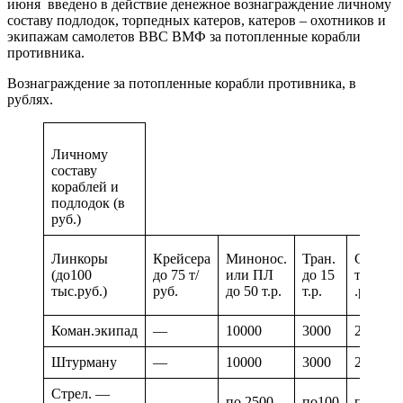
июня введено в действие денежное вознаграждение личному
составу подлодок, торпедных катеров, катеров – охотников и
экипажам самолетов ВВС ВМФ за потопленные корабли
противника.
Вознаграждение за потопленные корабли противника, в
рублях.
Личному
составу
кораблей и
подлодок (в
руб.)
Линкоры
Крейсера
Минонос.
Тран.
Стор.ко
(до100
до 75 т/
или ПЛ
до 15
трал. до
тыс.руб.)
руб.
до 50 т.р.
т.р.
.р.
Коман.экипад
—
10000
3000
2000
Штурману
—
10000
3000
2000
Стрел. —
—
по 2500
по100
по500