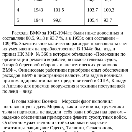
4
1943
101,5
103,7
100,3
78,2
5
1944
99,8
105,4
93,7
86,8
Расходы ВМФ за 1942-1944гг. были ниже довоенных и
составляли 80,5, 91,8 и 93,7 %, а в 1955г. они составили –
109,9%. Значительное количество расходов произошло за счет
их уменьшения на кораблестроение. В 1944г. был издан
приказ НК МФ № 360 в которым объявлено «Положение по
организации ремонта кораблей, вспомогательных судов,
батарей береговой обороны и энергетических установок
ВМФ». Финансовые работники приобрели опыт обеспечения
расходов ВМФ в иностранной валюте. Эта задача возникла
при командировании наших представителей в США, Канаду
и Англию для приемки вооружения и техники поступавшей
по ленд – лизу.
В годы войны Военно – Морской флот выполнил
поставленную задачу. Моряки, как и все воины, труженики
тыла и партизаны не щадили себя ради победы над врагом –
надежно обеспечивая приморские фланги сухопутных войск.
Особенно мужественно и стойко моряки и морские
пехотинцы защищали: Одессу, Таллинн, Севастополь,