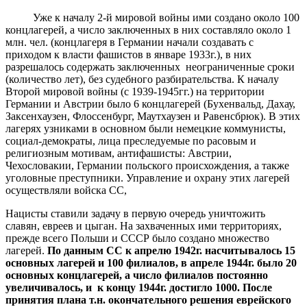
Уже к началу 2-й мировой войны ими создано около 100
концлагерей, а число заключенных в них составляло около 1
млн. чел. (концлагеря в Германии начали создавать с
приходом к власти фашистов в январе 1933г.), в них
разрешалось содержать заключенных неограниченные сроки
(количество лет), без судебного разбирательства. К началу
Второй мировой войны (с 1939-1945гг.) на территории
Германии и Австрии было 6 концлагерей (Бухенвальд, Дахау,
Заксенхаузен, Флоссенбург, Маутхаузен и Равенсбрюк). В этих
лагерях узниками в основном были немецкие коммунисты,
социал-демократы, лица преследуемые по расовым и
религиозным мотивам, антифашисты: Австрии,
Чехословакии, Германии польского происхождения, а также
уголовные преступники. Управление и охрану этих лагерей
осуществляли войска СС,
Нацисты ставили задачу в первую очередь уничтожить
славян, евреев и цыган. На захваченных ими территориях,
прежде всего Польши и СССР было создано множество
лагерей.
По данным СС к апрелю 1942г. насчитывалось 15
основных лагерей и 100 филиалов, в апреле 1944г. было 20
основных концлагерей, а число филиалов постоянно
увеличивалось, и к концу 1944г. достигло 1000. После
принятия плана т.н. окончательного решения еврейского