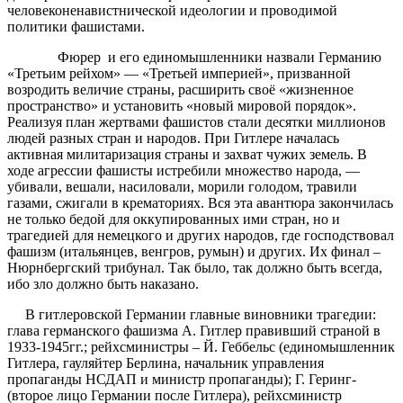
человеконенавистнической идеологии и проводимой
политики фашистами.
Фюрер и его единомышленники назвали Германию
«Третьим рейхом» — «Третьей империей», призванной
возродить величие страны, расширить своё «жизненное
пространство» и установить «новый мировой порядок».
Реализуя план жертвами фашистов стали десятки миллионов
людей разных стран и народов. При Гитлере началась
активная милитаризация страны и захват чужих земель. В
ходе агрессии фашисты истребили множество народа, —
убивали, вешали, насиловали, морили голодом, травили
газами, сжигали в крематориях. Вся эта авантюра закончилась
не только бедой для оккупированных ими стран, но и
трагедией для немецкого и других народов, где господствовал
фашизм (итальянцев, венгров, румын) и других. Их финал –
Нюрнбергский трибунал. Так было, так должно быть всегда,
ибо зло должно быть наказано.
В гитлеровской Германии главные виновники трагедии:
глава германского фашизма А. Гитлер правивший страной в
1933-1945гг.; рейхсминистры – Й. Геббельс (единомышленник
Гитлера, гауляйтер Берлина, начальник управления
пропаганды НСДАП и министр пропаганды); Г. Геринг-
(второе лицо Германии после Гитлера), рейхсминистр