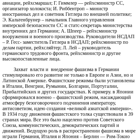
авиации, рейхсмаршал; Г. Гиммлер — рейхсминистр СС,
организатор холокоста; И. Риббентроп – министр
иностранных дел и советник Гитлера по внешней политике;
Э. Кальтенбрунер – начальник Главного управления
имперской безопасности СС и статс-секретарь министерства
внутренних дел Германии; А. Шпеер – рейхсминистр
вооружения и военного производства. Руководители НСДАП
– Р. Гесс- заместитель Гитлера в НСДАП; рейхсминистр по
делам партии, рейхсляйтер; Л. Лей – руководитель
германского трудового фронта, рейхсминистр и другие
высокопоставленные лица.
Захват власти и внедрение фашизма в Германии
стимулировало его развитие не только в Европе и Азии, но и
Латинской Америке. Фашистские режимы были установлены
в Италии, Венгрии, Румынии, Болгарии, Португалии,
Прибалтийских и других государствах. К примеру. в Японии
сформировался военно – фашистский режим, насаждающий
атмосферу безоговорочного подчинения императору,
антисоветизм, идею создания «великой азиатской империи».
В 1934 году движения фашистского толка существовали в 39
странах мира. Все это было нацелено против Советского
Союза, коммунистических, демократических партий и
движений. Ведущую роль в распространении фашизма в мире
играли Германия, Италия и Япония – Берлин — Рим-Токио