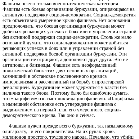
Фашизм не есть только военно-техническая категория.
Фашизм есть боевая организация буржуазии, опирающаяся на
активную поддержку социал-демократии. Социал-демократия
есть объективно умеренное крыло фашизма. Нет основания
предположить, что боевая организация буржуазии может
добиться решающих успехов в боях или в управлении страной
без активной поддержки социал-демократии. Столь же мало
оснований думать, что социал-демократия может добиться
решающих успехов в боях или в управлении страной без
активной поддержки боевой организации буржуазии. Эти
организации не отрицают, а дополняют друг друга. Это не
антиподы, а близнецы. Фашизм есть неоформленный
политический блок этих двух основных организаций,
возникший в обстановке послевоенного кризиса
империализма и рассчитанный на борьбу с пролетарской
революцией. Буржуазия не может удержаться у власти без
наличия такого блока. Поэтому было бы ошибочно думать,
что «пацифизм» означает ликвидацию фашизма. «Пацифизм»
в нынешней обстановке есть утверждение фашизма с
выдвижением на первый план его умеренного, социал-
демократического крыла. Так оно и сейчас.
Фашизм нужен прежде всего буржуазии, так называемому
олигархату, и его покровителям. На их руках кровь
миллионов простого, трудового народа. Печально, что убийц