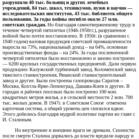
разрушили 40 тыс. больниц и других лечебных
учреждений, 84 тыс. школ, техникумов, вузов и научно —
исследовательских институтов, 43 тыс. библиотек общего
пользования. За годы войны погибло около 27 млн.
советских граждан.
Но благодаря самоотверженному труду в
течение четвертой пятилетки (1946-1950гг.), разрушенное
войной было почти восстановлено. В 1950г. (в сравнении с
1940 годом) валовая продукция советской промышленности
выросла на 73%, национальный доход – на 64%, основные
производственные фонды – на 24%. За годы послевоенной
четвертой пятилетки было восстановлено и заново построено
— 6200 крупных государственных предприятий. Дали первую
продукцию: Калужский турбинный завод, Коломенский завод
тяжелого станкостроения, Рязанский станкостроительный
завод и другие. Были построены газопроводы Саратов –
Москва, Кохтла-Ярве-Ленинград, Дашава-Киев и другие. В
городах и рабочих поселках было построено 100 млн.
квадратных метров жилья, а в сельской местности 2 млн. 700
тыс. жилых домов. В 1947г. в Советском Союзе отменена
карточная система, а общий уровень цен снизился вдвое.
Этого добились благодаря мудрой политике партии во главе с
И. Сталиным.
Но внутренние и внешние враги не дремали. Сионисты
после смерти Сталина дорвались до власти вредили народу и