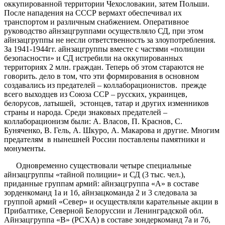
оккупированной территории Чехословакии, затем Польши.
После нападения на СССР вермахт обеспечивал их
транспортом и различным снабжением. Оперативное
руководство айнзацгруппами осуществляло СД, при этом
айнзацгруппы не несли ответственность за злоупотребления.
За 1941-1944гг. айнзацгруппы вместе с частями «полиции
безопасности» и СД истребили на оккупированных
территориях 2 млн. граждан. Теперь об этом стараются не
говорить. дело в том, что эти формирования в основном
создавались из предателей – коллаборационистов. прежде
всего выходцев из Союза ССР – русских, украинцев,
белорусов, латышей, эстонцев, татар и других изменников
страны и народа. Среди знаковых предателей –
коллаборационизм были: А. Власов, П. Краснов, С.
Буняченко, В. Гель, А. Шкуро, А. Макарова и другие. Многим
предателям в нынешней России поставлены памятники и
монументы.
Одновременно существовали четыре специальные
айнзацгруппы «тайной полиции» и СД (3 тыс. чел.),
приданные группам армий: айнзацгруппа «А» в составе
зорденкоманд 1а и 1б, айнзацкоманда 2 и 3 следовала за
группой армий «Север» и осуществляли карательные акции в
Прибалтике, Северной Белоруссии и Ленинградской обл.
Айнзацгруппа «В» (РСХА) в составе зондеркоманд 7а и 7б,