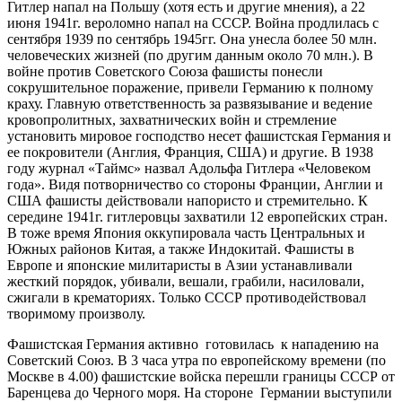
Гитлер напал на Польшу (хотя есть и другие мнения), а 22
июня 1941г. вероломно напал на СССР. Война продлилась с
сентября 1939 по сентябрь 1945гг. Она унесла более 50 млн.
человеческих жизней (по другим данным около 70 млн.). В
войне против Советского Союза фашисты понесли
сокрушительное поражение, привели Германию к полному
краху. Главную ответственность за развязывание и ведение
кровопролитных, захватнических войн и стремление
установить мировое господство несет фашистская Германия и
ее покровители (Англия, Франция, США) и другие. В 1938
году журнал «Таймс» назвал Адольфа Гитлера «Человеком
года». Видя потворничество со стороны Франции, Англии и
США фашисты действовали напористо и стремительно. К
середине 1941г. гитлеровцы захватили 12 европейских стран.
В тоже время Япония оккупировала часть Центральных и
Южных районов Китая, а также Индокитай. Фашисты в
Европе и японские милитаристы в Азии устанавливали
жесткий порядок, убивали, вешали, грабили, насиловали,
сжигали в крематориях. Только СССР противодействовал
творимому произволу.
Фашистская Германия активно готовилась к нападению на
Советский Союз. В 3 часа утра по европейскому времени (по
Москве в 4.00) фашистские войска перешли границы СССР от
Баренцева до Черного моря. На стороне Германии выступили