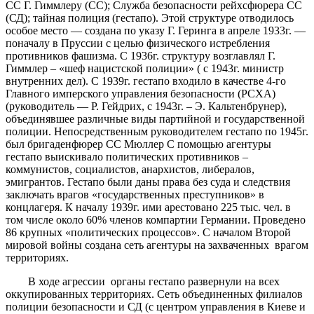
СС Г. Гиммлеру (СС); Служба безопасности рейхсфюрера СС
(СД); тайная полиция (гестапо). Этой структуре отводилось
особое место — создана по указу Г. Геринга в апреле 1933г. —
поначалу в Пруссии с целью физического истребления
противников фашизма. С 1936г. структуру возглавлял Г.
Гиммлер – «шеф нацистской полиции» ( с 1943г. министр
внутренних дел). С 1939г. гестапо входило в качестве 4-го
Главного имперского управления безопасности (РСХА)
(руководитель — Р. Гейдрих, с 1943г. – Э. Кальтенбрунер),
объединявшее различные виды партийной и государственной
полиции. Непосредственным руководителем гестапо по 1945г.
был бригаденфюрер СС Мюллер С помощью агентуры
гестапо выискивало политических противников –
коммунистов, социалистов, анархистов, либералов,
эмигрантов. Гестапо были даны права без суда и следствия
заключать врагов «государственных преступников» в
концлагеря. К началу 1939г. ими арестовано 225 тыс. чел. в
том числе около 60% членов компартии Германии. Проведено
86 крупных «политических процессов». С началом Второй
мировой войны создана сеть агентуры на захваченных врагом
территориях.
В ходе агрессии органы гестапо развернули на всех
оккупированных территориях. Сеть объединенных филиалов
полиции безопасности и СД (с центром управления в Киеве и