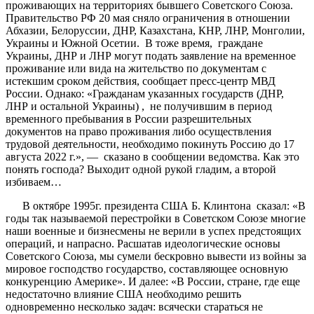
проживающих на территориях бывшего Советского Союза.
Правительство РФ 20 мая сняло ограничения в отношении
Абхазии, Белоруссии, ДНР, Казахстана, КНР, ЛНР, Монголии,
Украины и Южной Осетии. В тоже время, граждане
Украины, ДНР и ЛНР могут подать заявление на временное
проживание или вида на жительство по документам с
истекшим сроком действия, сообщает пресс-центр МВД
России. Однако: «Гражданам указанных государств (ДНР,
ЛНР и остальной Украины) , не получившим в период
временного пребывания в России разрешительных
документов на право проживания либо осуществления
трудовой деятельности, необходимо покинуть Россию до 17
августа 2022 г.», — сказано в сообщении ведомства. Как это
понять господа? Выходит одной рукой гладим, а второй
избиваем…
В октябре 1995г. президента США Б. Клинтона сказал: «В
годы так называемой перестройки в Советском Союзе многие
наши военные и бизнесмены не верили в успех предстоящих
операций, и напрасно. Расшатав идеологические основы
Советского Союза, мы сумели бескровно вывести из войны за
мировое господство государство, составляющее основную
конкуренцию Америке». И далее: «В России, стране, где еще
недостаточно влияние США необходимо решить
одновременно несколько задач: всячески стараться не