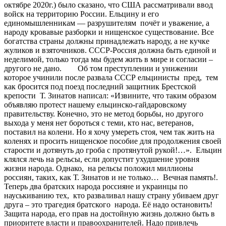
октябре 2020г.) было сказано, что США рассматривали ввод
войск на территорию России. Ельцину и его
единомышленникам — разрушителям почёт и уважение, а
народу кровавые разборки и нищенское существование. Все
богатства страны должны принадлежать народу, а не кучке
жуликов и взяточников. СССР-Россия должна быть единой и
неделимой, только тогда мы будем жить в мире и согласии –
другого не дано. Об том преступлении и унижении
которое учинили после развала СССР ельцинисты пред, тем
как бросится под поезд последний защитник Брестской
крепости Т. Зинатов написал: «Извините, что таким образом
объявляю протест нашему ельцинско-гайдаровскому
правительству. Конечно, это не метод борьбы, но другого
выхода у меня нет бороться с теми, кто нас, ветеранов,
поставил на колени. Но я хочу умереть стоя, чем так жить на
коленях и просить нищенское пособие для продолжения своей
старости и дотянуть до гроба с протянутой рукой!…». Ельцин
клялся лечь на рельсы, если допустит ухудшение уровня
жизни народа. Однако, на рельсы положил миллионы
россиян, таких, как Т. Зинатов и не только… Вечная память!.
Теперь два братских народа россияне и украинцы по
науськиванию тех, кто разваливал нашу страну убиваем друг
друга – это трагедия братского народа. Её надо остановить!
Защита народа, его прав на достойную жизнь должно быть в
приоритете власти и правоохранителей. Надо привлечь