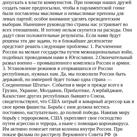
допускать к власти коммунистов. При помощи наших друзей
создать такие предпосылки, чтобы в парламентской гонке
были поставлены мыслимые и немыслимые препоны для
левых партий; особое внимание уделять президентским
выборам. Нынешнее руководство страны нас устраивает во
всех отношениях. И потому нельзя скупится на расходы. Они
дадут свои положительные результаты. Если нами будут
решены эти две задачи, то в ближайшее десятилетие
предстоит решить следующие проблемы: 1. Расчленение
России на мелкие государства путем межнациональных войн,
подобных проводимым нами в Югославии. 2.Окончательный
развал военно – промышленного комплекса России и армии.
3. Установление режимов в оторвавшихся от России
республиках, нужных нам. Да, мы позволили России быть
державой, но империей будет только одна страна —
Соединенные Штаты». События в мире и прежде всего в
Грузии, Украине, Молдавии, Прибалтике, Азербайджане,
Казахстане других республиках бывшего Союза,
свидетельствуют, что США хитрый и коварный агрессор как в
свое время фашисты. Борьба с ним должна вестись
постоянно, наступательно, до полной победы. Навязав миру
борьбу с терроризмом, США укрепляют свое господство
путем агрессии и террора, а ныне с помощью коронавируса.
Им активно помогает пятая колонна внутри России. При
показе фильма по расстрелу Верховного Совета РФ (в