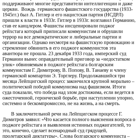
поддерживают многие представители интеллигенции и даже
церкви. Вождь германского фашистского государства (1933-
1945гг.) был А. Гитлер и его нацистская партия (НСДРЛ)
пришли к власти в 1933г. Гитлер в 1933г. возглавил Германию,
став ее канцлером. Фашисты инсценировали поджог
рейхстага который приписали коммунистам и обрушили
террор на все демократические и либеральные партии и
организации. Однако несмотря на фашистскую провокацию и
стремление обвинить в его поджоге коммунистов эта
авантюра не прошла. 23 декабря 1933 года, имперский суд
Германии вынес оправдательный приговор за «недостатком
улик» обвиняемым в поджоге рейхстага болгарским
коммунистам Г. Димитрову, В. Попову, В. Танаеву и члену
германской компартии Э. Торглеру. Продолжавшийся три
месяца Лейпцигский процесс закончился крупной морально –
политической победой коммунизма над фашизмом. Итоги
суда показали, что победа над злом достижима, если ведется в
ожесточенной, героической борьбе, при наступлении упорно,
системно и бескомпромиссно, не на жизнь, а на смерть.
В заключительной речи на Лейпцигском процессе Г.
Димитров заявил: «Что касается полного выяснения вопроса о
поджоге рейхстага и выявления истинных поджигателей, то
это, конечно, сделает всенародный суд грядущей,
пролетарской диктатуры». Слова болгарского коммуниста –