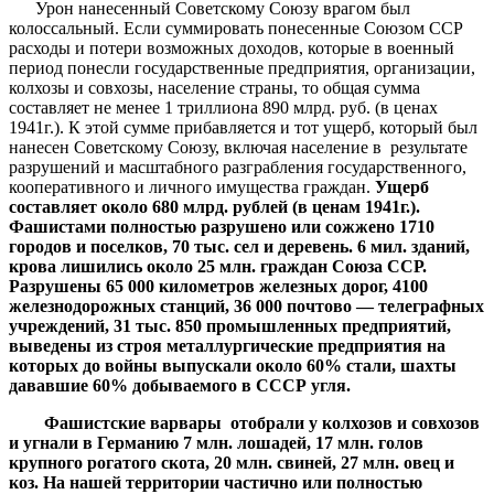
Урон нанесенный Советскому Союзу врагом был
колоссальный. Если суммировать понесенные Союзом ССР
расходы и потери возможных доходов, которые в военный
период понесли государственные предприятия, организации,
колхозы и совхозы, население страны, то общая сумма
составляет не менее 1 триллиона 890 млрд. руб. (в ценах
1941г.). К этой сумме прибавляется и тот ущерб, который был
нанесен Советскому Союзу, включая население в результате
разрушений и масштабного разграбления государственного,
кооперативного и личного имущества граждан.
Ущерб
составляет около 680 млрд. рублей (в ценам 1941г.).
Фашистами полностью разрушено или сожжено 1710
городов и поселков, 70 тыс. сел и деревень. 6 мил. зданий,
крова лишились около 25 млн. граждан Союза ССР.
Разрушены 65 000 километров железных дорог, 4100
железнодорожных станций, 36 000 почтово — телеграфных
учреждений, 31 тыс. 850 промышленных предприятий,
выведены из строя металлургические предприятия на
которых до войны выпускали около 60% стали, шахты
дававшие 60% добываемого в СССР угля.
Фашистские варвары отобрали у колхозов и совхозов
и угнали в Германию 7 млн. лошадей, 17 млн. голов
крупного рогатого скота, 20 млн. свиней, 27 млн. овец и
коз. На нашей территории частично или полностью