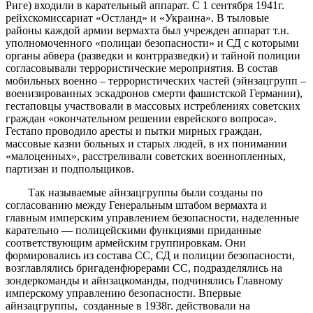
Риге) входили в карательный аппарат. С 1 сентября 1941г.
рейхскомиссариат «Остланд» и «Украина». В тыловые
районы каждой армии вермахта был учрежден аппарат т.н.
уполномоченного «полицаи безопасности» и СД с которыми
органы абвера (разведки и контрразведки) и тайной полиции
согласовывали террористические мероприятия. В состав
мобильных военно – террористических частей (эйнзацгрупп –
военизированных эскадронов смерти фашистской Германии),
гестаповцы участвовали в массовых истреблениях советских
граждан «окончательном решении еврейского вопроса».
Гестапо проводило аресты и пытки мирных граждан,
массовые казни больных и старых людей, в их понимании
«малоценных», расстреливали советских военнопленных,
партизан и подпольщиков.
Так называемые айнзацгруппы были созданы по
согласованию между Генеральным штабом вермахта и
главным имперским управлением безопасности, наделенные
карательно — полицейскими функциями приданные
соответствующим армейским группировкам. Они
формировались из состава СС, СД и полиции безопасности,
возглавлялись бригаденфюрерами СС, подразделялись на
зондеркоманды и айнзацкоманды, подчинялись Главному
имперскому управлению безопасности. Впервые
айнзацгруппы, созданные в 1938г. действовали на