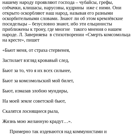
нашему народу проявляют господа – чубайсы, грефы,
собчачки, клишасы, нарусовы, кудрины иже с ними. Они
открыто оскорбляют наш народ, называя его разными
оскорбительными словами. Знают ли об этом кремлёвские
посидельцы – безусловно знают, ибо эти ельцинисты
приближены к трону, где многие такого мнения о нашем
народе. Л. Заверняева в стихотворении «Смерть комсомольца
на кресте», пишет
«Бьют меня, от страха стервенея,
Застилает взгляд кровавый след,
Бьют за то, что я их всех сильнее,
Бьют за комсомольский мой билет,
Бьют, измазав злобою мундиры,
На моей земле советской бьют,
Скалятся лоснящиеся рыла,
Жизнь мою желанную крадут…».
Примерно так издеваются над коммунистами и