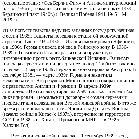
(основные этапы: «Ось Берлин-Рим» и Антикоминтерновский
пакт» 1936гг., германо – итальянский «Стальной пакт» 1939г.,
Берлинский пакт 1940г.) («Великая Победа 1941-1945». М.,
2019г.).
Из-за попустительства ведущих западных государств начиная
с осени 1935г. фашисты перешли к открытой вооруженной
агрессии. Так, в 1935-1936гг. Италия оккупировала Эфиопию,
а в 1936г. Германия ввела войска в Рейнскую зону. В 1936-
1939гг. Германия и Италия развязали вооруженную
интервенцию против республиканской Испании. Фашизму
присуща агрессия и он ищет для нее повод. Так было, так оно
и сейчас. В марте 1938г. Германия аннексировала Австрию. В
сентябре 1938г. — марте 1939г. Германия захватила
Чехословакию. Это результат Мюнхенского сговора фашистов
с правителями Англии и Франции. В апреле 1939г.
фашистская Италия оккупировала Албанию. Фактически был
ликвидирован «Версальский договор» и создан серьезный
прецедент для развязывания Второй мировой войны. В это же
время расширилась экспансия Японии на Дальнем Востоке
(начало войны в Китае (с 1937г.), вторжение на территорию
СССР в 1938г.- о. Хасан в Приморье и МНР — в 1939г. –
Халхин-Гол).
Вторая мировая война началась 1 сентября 1939г. когда