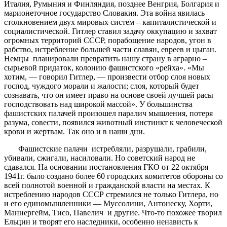
Италия, Румыния и Финляндия, позднее Венгрия, Болгария и
марионеточное государство Словакия. Эта война явилась
столкновением двух мировых систем – капиталистической и
социалистической. Гитлер ставил задачу оккупацию и захват
огромных территорий СССР, порабощение народов, угон в
рабство, истребление большей части славян, евреев и цыган.
Немцы планировали превратить нашу страну в аграрно –
сырьевой придаток, колонию фашистского «рейха». «Мы
хотим, — говорил Гитлер, — произвести отбор слоя новых
господ, чуждого морали и жалости; слоя, который будет
сознавать, что он имеет право на основе своей лучшей расы
господствовать над широкой массой». У большинства
фашистских палачей произошел паралич мышления, потеря
разума, совести, появился животный инстинкт к человеческой
крови и жертвам. Так оно и в наши дни.
Фашистские палачи истребляли, разрушали, грабили,
убивали, сжигали, насиловали. Но советский народ не
сдавался. На основании постановления ГКО от 22 октября
1941г. было создано более 60 городских комитетов обороны со
всей полнотой военной и гражданской власти на местах. К
истреблению народов СССР стремился не только Гитлера, но
и его единомышленники — Муссолини, Антонеску, Хорти,
Маннергейм, Тисо, Павелич и другие. Что-то похожее творил
Ельцин и творят его наследники, особенно ненависть к