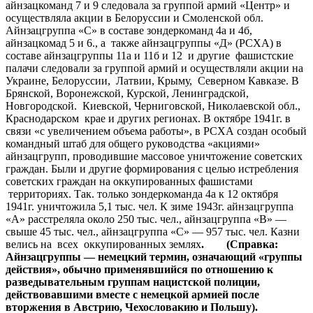
айнзацкоманд 7 и 9 следовала за группой армий «Центр» и
осуществляла акции в Белоруссии и Смоленской обл.
Айнзацгруппа «С» в составе зондеркоманд 4а и 4б,
айнзацкомад 5 и 6., а также айнзацгруппы «Д» (РСХА) в
составе айнзацгруппы 11а и 11б и 12 и другие фашистские
палачи следовали за группой армий и осуществляли акции на
Украине, Белоруссии, Латвии, Крыму, Северном Кавказе. В
Брянской, Воронежской, Курской, Ленинградской,
Новгородской. Киевской, Черниговской, Николаевской обл.,
Краснодарском крае и других регионах. В октябре 1941г. в
связи «с увеличением объема работы», в РСХА создан особый
командный штаб для общего руководства «акциями»
айнзацгрупп, проводившие массовое уничтожение советских
граждан. Были и другие формирования с целью истребления
советских граждан на оккупированных фашистами
территориях. Так. только зондеркоманда 4а к 12 октября
1941г. уничтожила 5,1 тыс. чел. К зиме 1943г. айнзацгруппа
«А» расстреляла около 250 тыс. чел., айнзацгруппа «В» —
свыше 45 тыс. чел., айнзацгруппа «С» — 957 тыс. чел. Казни
велись на всех оккупированных землях
. (Справка:
Айнзацгруппы — немецкий термин, означающий «группы
действия», обычно применявшийся по отношению к
разведывательным группам нацистской полиции,
действовавшими вместе с немецкой армией после
вторжения в Австрию, Чехословакию и Польшу).