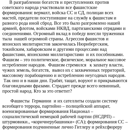
В разграблении богатств и преступлениях против
советского народа участвовали все фашистские
формирования: вермахт, войска СС и СД, полицаи всех
мастей, предатели поступившие на службу к фашистам и
разного рода иной сброд. Все это было разгромлено нашей
армией, флотом, войсками НКВД, партизанскими отрядами и
соединениями. Огромный вклад в победу внесли труженики
тыла нашей огромной страны. Агрессия фашистов и
японских милитаристов закончилась Нюрнбергским,
токийским, хабаровским и другими процессами над
фашистами, японскими миллитаристами и их пособниками.
Фашизм – это политическое, физическое, моральное массовое
истребление народов. Фашизм стремился к захвату власти,
чужих земель, богатств, вывоз их с захваченных территорий,
массовому порабощению и истреблению неугодных народов.
Так оно и в наши дни. Грабят, тащат, воруют и прикрываются
благовидными фразами. Страдает прежде всего невинный,
простой народ. Кто за это ответит?
Фашисты Германии и их сателлиты создали систему
всеобщего террора, партийно – полицейский аппарат,
военизированные формирования Национал –
социалистической немецкой рабочей партии (НСДРП) –
штурмовики., «коричнерубашники» (СА); формирования СС –
формирования подчиненные лично Гитлеру и рейхсфюреру