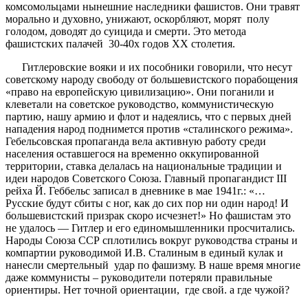
комсомольцами нынешние наследники фашистов. Они травят
морально и духовно, унижают, оскорбляют, морят полу
голодом, доводят до суицида и смерти. Это метода
фашистских палачей 30-40х годов ХХ столетия.
Гитлеровские вояки и их пособники говорили, что несут
советскому народу свободу от большевистского порабощения
«право на европейскую цивилизацию». Они поганили и
клеветали на советское руководство, коммунистическую
партию, нашу армию и флот и надеялись, что с первых дней
нападения народ поднимется против «сталинского режима».
Гебельсовская пропаганда вела активную работу среди
населения оставшегося на временно оккупированной
территории, ставка делалась на национальные традиции и
идеи народов Советского Союза. Главный пропагандист III
рейха Й. Геббельс записал в дневнике в мае 1941г.: «…
Русские будут сбиты с ног, как до сих пор ни один народ! И
большевистский призрак скоро исчезнет!» Но фашистам это
не удалось — Гитлер и его единомышленники просчитались.
Народы Союза ССР сплотились вокруг руководства страны и
компартии руководимой И.В. Сталиным в единый кулак и
нанесли смертельный удар по фашизму. В наше время многие
даже коммунисты – руководители потеряли правильные
ориентиры. Нет точной ориентации, где свой. а где чужой?