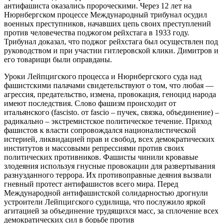
антифашиста оказались пророческими. Через 12 лет на
Нюрнбергском процессе Международный трибунал осудил
военных преступников, начавших цепь своих преступлений
против человечества поджогом рейхстага в 1933 году.
Трибунал доказал, что поджог рейхстага был осуществлен под
руководством и при участии гитлеровской клики. Димитров и
его товарищи были оправданы.
Уроки Лейпцигского процесса и Нюрнбергского суда над
фашистскими палачами свидетельствуют о том, что любая —
агрессия, предательство, измена, провокация, геноцид народа
имеют последствия. Слово фашизм происходит от
итальянского (fascisto. от fascio – пучек, связка, объединение) –
радикально – экстремистское политическое течение. Приход
фашистов к власти сопровождался националистической
истерией, ликвидацией прав и свобод, всех демократических
институтов и массовыми репрессиями против своих
политических противников. Фашисты чинили кровавые
злодеяния используя гнусные провокации для развертывания
разнузданного террора. Их противоправные деяния вызвали
гневный протест антифашистов всего мира. Перед
Международной антифашистской солидарностью дрогнули
устроители Лейпцигского судилища, что послужило яркой
агитацией за объединение трудящихся масс, за сплочение всех
демократических сил в борьбе против