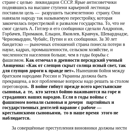
стране с целью ликвидации СССР. Ярые антисоветчики
поднявшись на высшие ступени карьерной лестницы
поставили цель — разрушить тысячелетнюю страну. Они
навязали народу так называемую перестройку, которая
закончилась перестрелкой и развалом государства. То, что не
смог сделать А. Гитлер и его сообщники сделали Андропов,
Горбачев, Примаков, Ельцин, Яковлев, Кравчук, Шеварднадзе,
Черномырдин, Чубайс, Путин и их сообщники. За 30 лет
бандитско — рыночных отношений страна понесла потери в
науке, кадрах, промышленности, сельском хозяйстве, и
численности населения больше, чем в годы борьбы с
фашизмом.
Как отмечал в древности персидский ученый
Авиценна: «Как от слепцов скрыт солнца ясный свет, так
для глупцов дороги к правде нет».
Нынешняя бойня между
братским народами России и Украины должна быть
прекращена, а все проблемные вопросы надо решать за столом
переговоров
. В войне гибнут прежде всего крестьянские
сыновья, а те, кто затеял бойню наживаются на горе и
страданиях наших народов. Если в годы войны с
фашизмом воевали сыновья и дочери партийных и
государственных деятелей наравне с рабоче —
крестьянскими сыновьями, то в наше время этого не
наблюдается.
За совершённые преступления виновники должны нести