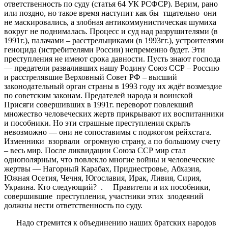
ответственность по суду (статья 64 УК РСФСР). Верим, рано
или поздно, но такое время наступит как бы тщательно они
не маскировались, а злобная антикоммунистическая шумиха
вокруг не поднималась. Процесс и суд над разрушителями (в
1991г.), палачами – расстрельщиками (в 1993гг.), устроителями
геноцида (истребителями России) непременно будет. Эти
преступления не имеют срока давности. Пусть знают господа
— предатели разваливших нашу Родину Союз ССР – Россию
и расстрелявшие Верховный Совет РФ – высший
законодательный орган страны в 1993 году их ждёт возмездие
по советским законам. Предателей народа и воинской
Присяги совершивших в 1991г. переворот повлекший
множество человеческих жертв прикрывают их воспитанники
и пособники. Но эти страшные преступления скрыть
невозможно — они не сопоставимы с поджогом рейхстага.
Изменники взорвали огромную страну, а по большому счету
– весь мир. После ликвидации Союза ССР мир стал
однополярным, что повлекло многие войны и человеческие
жертвы — Нагорный Карабах, Приднестровье, Абхазия,
Южная Осетия, Чечня, Югославия, Ирак, Ливия, Сирия,
Украина. Кто следующий? . Правители и их пособники,
совершившие преступления, участники этих злодеяний
должны нести ответственность по суду.
Надо стремится к объединению наших братских народов