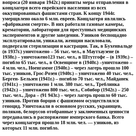
вопроса (20 января 1942г.) приняты меры отправления в
концлагеря всего еврейского населения из всех
оккупированных фашистами стран. К концу 1944г.
умерщвлено около 6 млн. евреев. Концлагеря являлись
«фабриками смерти». В них работали газовые камеры,
крематории, лаборатории для преступных медицинских
экспериментов и другие заведения. Узников беспощадно
эксплуатировали, унижали, женщин насиловали,
подвергали стерилизации и кастрации. Так, в Бухенвальде
(в 1937г.) уничтожено – 56 тыс. чел., в Маутхаузене (в
1938г.) – уничтожено123 тыс. чел., в Штутгофе – (в 1939г.) –
погибло 65 тыс. чел., в Освенциме в (1940г.) –уничтожено –
4 млн. чел., Ноенгамме (1940г.) – через лагерь прошло 100
тыс. узников, Грос-Розен (1940г.) – уничтожено 40 тыс. чел.,
Берген- Бельзен (1941г.) – погибло 70 тыс. чел., Майданек
(1941г.) – уничтожено 1 млн. 380 тыс. чел., Треблинка
(1942г.) – уничтожено 800 тыс. чел., Собибор (1942г.) – 250
тыс. чел., Дора – (91 943г.) – через лагерь прошло 60 тыс.
узников. Против борцов с фашизмом осуществлялся
геноцид. Уничтожали в основном русских, украинцев,
поляков, белорусов отобранные у заключенных ценности
передавались в распоряжение имперского банка. Всего
через концлагеря прошло 18 млн. чел. — узников, из
которых 11 млн. погибло.