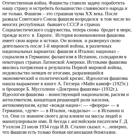
Отечественная война. Фашисты ставили задачу поработить
нашу страну и истребить большинство славянского народа и
не только. Фашизм – это страшная чума ХХ века. После
развала Советского Союза фашизм возродился в том числе во
многих республиках бывшего СССР и странах
Социалистического содружества, теперь снова бродит в мире,
прежде всего в Европе. История возникновения фашизма
имеет свои корни и истоки. Он возник и развернул свою
деятельность после 1-й мировой войны, в различных
национальных вариантах: фашизм в Италии; национал –
социализм в Германии; фалангизм в Испании, солидаризм в
некоторых странах Латинской Америки. Истоками фашизма
явились потрясения и результаты Первой мировой войны,
недовольство немцев ее итогами, разразившийся
экономический и политический кризис. Идеология фашизма
нашла выражение в книге А. Гитлера «Майн кампф» (1925г.)
и брошюре Б. Муссолини «Доктрина фашизма» (1932г.).
Идеология фашизма – воинствующий национализм, расизм и
антисемитизм, концепция решающей роли насилия,
антикоммунизм, культ «вождя нации»: — «фюрера» — в
Германии, «дуче» — в Италии, «каудильо» — в Испании и
т.п. Они со знанием своего дела влияли на массы людей и
манипулировали ими. В беседа с английским писателем Г. Д.
Уэллсом 23 июля 1934 года И.В. Сталин сказал: «…неверно,
что фашизм есть только боевая организация буржуазии.