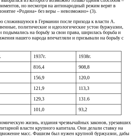
выбраться из которого возможно только одним способом –
ериментов, но несмотря на антинародный режим верят в
 понятие «Родина» без веры – невозможно» (3).
ю сложившуюся в Германии после прихода к власти А.
твенные, политические и идеологические устои буржуазии,
 подымались на борьбу за свои права, ширилась борьба и
жения нашего народа впечатляли и призывали на борьбу с
.
1937г.
1938г.
816,4
908,8
156,9
120,0
121,9
113,3
129,3
131.6
101,0
93,2
номическую жизнь, издания чрезвычайных законов, урезавших
итарной власти крупного капитала. Они делали ставку на
е движение масс. Фашизм был нужен крупной буржуазии, дабы