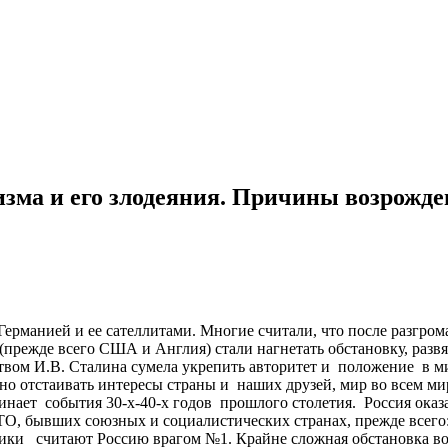
изма и его злодеяния. Причины возрожд
ерманией и ее сателлитами. Многие считали, что после разгро
(прежде всего США и Англия) стали нагнетать обстановку, разв
ством И.В. Сталина сумела укрепить авторитет и положение в
ешно отстаивать интересы страны и наших друзей, мир во всем м
инает события 30-х-40-х годов прошлого столетия. Россия ока
, бывших союзных и социалистических странах, прежде всего: 
ки считают Россию врагом №1. Крайне сложная обстановка во 