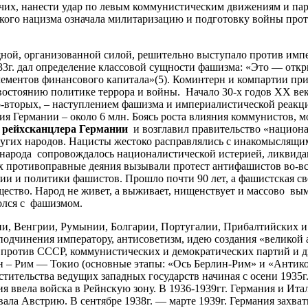
очих, нанести удар по левым коммунистическим движениям и па
нского нацизма означала милитаризацию и подготовку войны п
, организованной силой, решительно выступало против импер
3г. дал определение классовой сущности фашизма: «Это — откр
ментов финансового капитала»(5). Коминтерн и компартии приз
остоянию политике террора и войны. Начало 30-х годов ХХ век
-вторых, – наступлением фашизма и империалистической реакции
тия Германии – около 6 млн. Боясь роста влияния коммунистов,
рейхсканцлера
Германии
и возглавил правительство «национа
угих народов. Нацисты жестоко расправлялись с инакомыслящими
народа сопровождалось националистической истерией, ликвидац
х противоправные деяния вызывали протест антифашистов во-в
гии и политики фашистов. Прошло почти 90 лет, а фашистская с
ство. Народ не живет, а выживает, нищенствует и массово выми
олся с фашизмом.
, Венгрии, Румынии, Болгарии, Португалии, Прибалтийских и 
дчинения императору, антисоветизм, идею создания «великой 
 против СССР, коммунистических и демократических партий и 
н – Рим — Токио (основные этапы: «Ось Берлин-Рим» и «Антико
пустительства ведущих западных государств начиная с осени 193
ия ввела войска в Рейнскую зону. В 1936-1939гг. Германия и И
вала Австрию. В сентябре 1938г. — марте 1939г. Германия захв