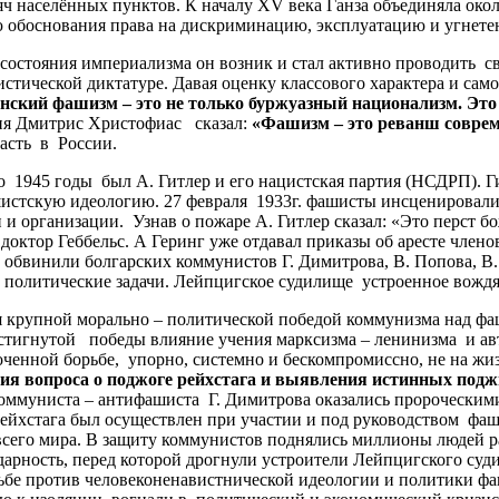
яч населённых пунктов. К началу XV века Ганза объединяла окол
ю обоснования права на дискриминацию, эксплуатацию и угнетен
остояния империализма он возник и стал активно проводить 
стической диктатуре. Давая оценку классового характера и са
нский
фашизм
–
это
не
только
буржуазный
национализм
.
Э
то
ия Дмитрис Христофиас сказал:
«
Фашизм
–
это
реванш
совре
асть в России.
1945 годы был А. Гитлер и его нацистская партия (НСДРП). Ги
стскую идеологию. 27 февраля 1933г. фашисты инсценировали 
и организации. Узнав о пожаре А. Гитлер сказал: «Это перст б
ктор Геббельс. А Геринг уже отдавал приказы об аресте членов
 обвинили болгарских коммунистов Г. Димитрова, В. Попова, В.
политические задачи. Лейпцигское судилище устроенное вождя
крупной морально – политической победой коммунизма над фаши
остигнутой победы влияние учения марксизма – ленинизма и ав
оченной борьбе, упорно, системно и бескомпромиссно, не на жиз
ия
вопроса
о
поджоге
рейхстага
и
выявления
истинных
подж
оммуниста – антифашиста Г. Димитрова оказались пророческим
 рейхстага был осуществлен при участии и под руководством ф
всего мира. В защиту коммунистов поднялись миллионы людей р
арность, перед которой дрогнули устроители Лейпцигского суд
рьбе против человеконенавистнической идеологии и политики фаш