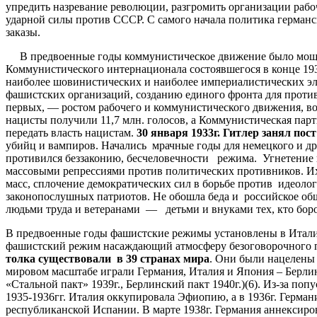
упредить назревание революции, разгромить организации раб
ударной силы против СССР. С самого начала политика герма
заказы.
В предвоенные годы коммунистическое движение было мощной
Коммунистического интернационала состоявшегося в конце 193
наиболее шовинистических и наиболее империалистических эле
фашистских организаций, созданию единого фронта для против
первых, — ростом рабочего и коммунистического движения, во
нацисты получили 11,7 млн. голосов, а Коммунистическая пар
передать власть нацистам.
30
января
1933
г
.
Гитлер
занял
пост
убийц и вампиров. Начались мрачные годы для немецкого и др
противился беззаконию, бесчеловечности режима. Угнетение 
массовыми репрессиями против политических противников. И
масс, сплочение демократических сил в борьбе против идеоло
законопослушных патриотов. Не обошла беда и российское обще
людьми труда и ветеранами — детьми и внуками тех, кто бор
В предвоенные годы фашистские режимы установлены в Италии
фашистский режим насаждающий атмосферу безоговорочного по
толка
существовали
в
39
странах
мира
. Они были нацелены
мировом масштабе играли Германия, Италия и Япония – Берли
«Стальной пакт» 1939г., Берлинский пакт 1940г.)(6). Из-за по
1935-1936гг. Италия оккупировала Эфиопию, а в 1936г. Герман
республиканской Испании. В марте 1938г. Германия аннексиро