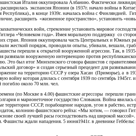
фашистская Италия оккупировала Албанию. Фактически ликвидир
расширилась экспансия Японии (в 1937г. начало войны в Китае)
я Республика)., в конце 1939г. началась война с Финляндией.
еличие, расширить «жизненное пространство», установить «но
захватнических войн, стремление установить мировое господст
Гитлера «Человеком года». Имея моральную поддержку со сто
ских стран. Япония оккупировала часть Центральных и Южных р
али жесткий порядок, проводили опыты, убивали, вешали, граби
фашисты перешли к открытой вооруженной агрессии. Так, в 1935
алия развязали вооруженную интервенцию против республиканск
акию. Это был итог Мюнхенского сговора фашистов с правителям
ьский договор» и создан серьезный прецедент для развязыван
вторжение на территорию СССР у озера Хасан (Приморье), а в 1
вую войну которая длилась с сентября 1939 по сентябрь 1945гг. 
 погибло около 70 млн. чел.
у времени (по Москве в 4.00) фашистские агрессоры перешли гр
лгария и марионеточное государство Словакия. Война явилась 
ые территории СССР, порабощение народов, угон в рабство, ист
идаток, колонию фашистского рейха: «Мы хотим, — говорил Гит
на основе своей лучшей расы господствовать над широкой массой
 Фашисты ждали нападения. 5 июня1941г. в дневнике Геббельс з