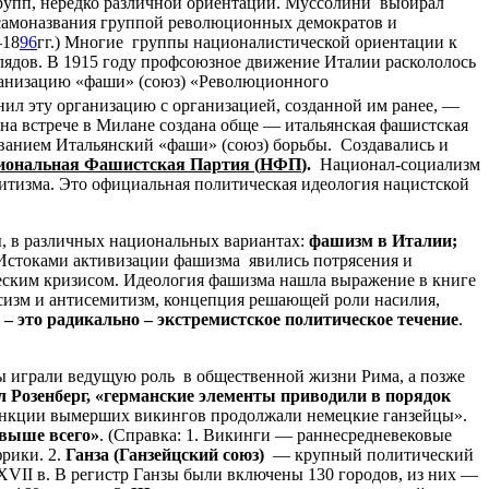
 групп, нередко различной ориентации. Муссолини выбирал
я самоназвания группой революционных демократов и
18
96
гг.) Многие группы националистической ориентации к
ядов. В 1915 году профсоюзное движение Италии раскололось
рганизацию «фаши» (союз) «Революционного
ил эту организацию с организацией, созданной им ранее, —
 на встрече в Милане создана обще — итальянская фашистская
ванием Итальянский «фаши» (союз) борьбы. Создавались и
иональная
Фашистская
Партия
(
НФП
)
.
Национал-социализм
митизма. Это официальная политическая идеология нацистской
ы, в различных национальных вариантах:
фашизм
в
Италии
;
 Истоками активизации фашизма явились потрясения и
еским кризисом. Идеология фашизма нашла выражение в книге
асизм и антисемитизм, концепция решающей роли насилия,
–
это
радикально
–
экстремистское
политическое
течение
.
ы играли ведущую роль в общественной жизни Рима, а позже
л
Розенберг
,
«
германские
элементы
приводили
в
порядок
нкции вымерших викингов продолжали немецкие ганзейцы».
евыше
всего
»
. (Справка: 1. Викинги — раннесредневековые
рики. 2.
Ганза
(
Ганзейцский
союз
)
— крупный политический
XVII в. В регистр Ганзы были включены 130 городов, из них —