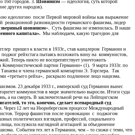
о 160 городов. 3.
Шовинизм
— идеология, суть которой
ие других народов).
свою идеологию после Первой мировой войны как выражение
мой реакционной разновидности германского фашизма, лидер
звериный
шовинизм
». Суть фашизма не изменилась. В наши
менного
капитала
»
.
Мы наблюдаем, какую трагедию для
тлер пришел к власти в 1933г., став канцлером Германии и
поджог рейхстага пытаясь возложить вину на коммунистов,
ожий. Теперь никто не воспрепятствует уничтожить
 Коммунистической партии Германии» (1). 9 марта 1933г. по
 Танаева и члена германской компартии Э. Торглера. Так
ми «третьего рейха», раскрыло подлинное лицо нацизма.
змом. 23 декабря 1933 г., имперский суд Германии вынес
торитет коммунистов в мире значительно выросли. Итоги суда
нь, а на смерть. В заключительной речи на Лейпцигском
игателей
,
то
это
,
конечно
,
сделает
всенародный
суд
и. Через 12 лет на Нюрнбергском процессе Международный
ашистов. Террор фашистов после провокации с поджогом
азных политических взглядов, профессий, социального
илища, послужила наглядной агитацией за объединение
изма. События тех лет в Германии, чем – то схожи с теми, что