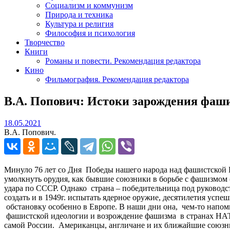
Социализм и коммунизм
Природа и техника
Культура и религия
Философия и психология
Творчество
Книги
Романы и повести. Рекомендация редактора
Кино
Фильмография. Рекомендация редактора
В.А. Попович: Истоки зарождения фаш
18.05.2021
18.05.2021
В.А. Попович.
Минуло 76 лет со Дня Победы нашего народа над фашистской Г
умолкнуть орудия, как бывшие союзники в борьбе с фашизмом 
удара по СССР. Однако страна – победительница под руковод
создать и в 1949г. испытать ядерное оружие, десятилетия усп
обстановку особенно в Европе. В наши дни она, чем-то напом
фашистской идеологии и возрождение фашизма в странах НАТО
самой России. Американцы, англичане и их ближайшие союзни