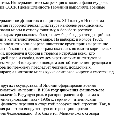
ртиям. Империалистическая реакция отводила фашизму роль
ротив СССР. Промышленность Германии выполняла военные
иалистов ,фашистов и нацистов. ХIII пленум Исполкома
ытая террористическая диктатура наиболее реакционных,
вали массы к отпору фашизму, к борьбе за роспуск
а характеризовалось обострением борьбы двух тенденций: во-
 в капиталистическом мире. На выборах в ноябре 1932г.
 монополистические и реваншистские круги приняли решение
льной концентрации». страна оказалась во власти коричневых
, преследуя и бросая в тюрьмы истребляя всех, кто
ией прав и свобод, всех демократических институтов и
сем мире. Это служило поводом для объединения трудящихся
вора по-прежнему преследует честных, порядочных,
рает, а ничтожно малая кучка олигархов жирует и смеется над
других государствах. В Японии сформирован военно –
азиатской империи
»
.
В
1934
году
движения
фашистского
движений. Ведущую роль в распространении фашизма в
минтерновский пакт» 1936гг., германо – итальянский
5г. фашисты перешли к открытой вооруженной агрессии. Так, в
талия развязали вооруженную интервенцию против
атила Чехословакию. Это был итог Мюнхенского сговора