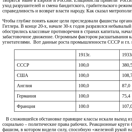
творятся ныне в Европе и России. Ельцинисты привели Россию
уход разрушителей и смена бандитского, грабительского режим
справедливость и возврат власти народу. Как сказал митропо
Чтобы глубже понять какие цели преследовали фашисты орган
Гитлера. В конце 20-х, начале 30-х годов разразился небывал
обострились классовые противоречия в странах капитала, нача
забастовочное движение. Огромным фактором расшатывания ка
угнетателями. Вот данные роста промышленности СССР и гл. ка
1913г.
1933
СССР
100,0
380,
США
100,0
108,
Англия
100,0
87,0
Германия
100,0
75,4
Франция
100.0
107,
В сложившейся обстановке правящие классы искали выход из 
социально – политические права рабочих. Реакционные круги 
фашизм, в котором видели силу, способную «железной рукой 