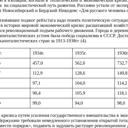
 к изоляции, вогнали в политический и экономический кризис 
а на социалистический путь развития. Россияне устали от эксп
лит Новосибирский и Бердский Никодим: «Для русского человека
изовавшие поджог рейхстага надо понять политическую ситуаци
ый в истории мировой экономический кризис расшатавший хозяйс
лся революционный подъем рабочего движения. Города и деревни
питалистических устоев была победа социализма в СССР. Дости
питалистических стран за 1913-1938гг (4).
г.
1934г.
1935г.
1936г
5
457,0
562,6
732,7
7
112,9
128,6
149,8
97,1
104,0
114,2
90,4
105,9
118,1
0
99,0
94,0
98,0
кризиса путем усиления государственного вмешательства в эко
буржуазии требовали немедленного установления открытой тотал
навести порядок», подавить и задушить растущее революционно