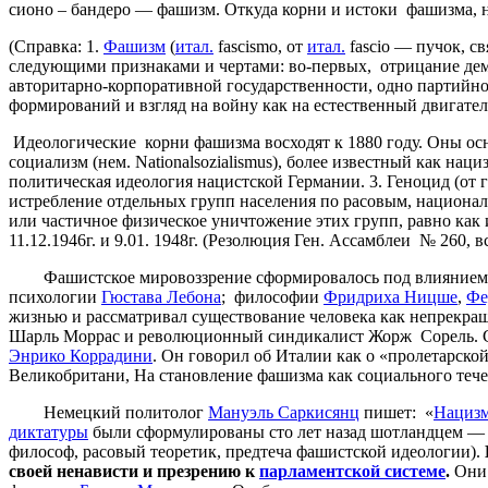
сионо – бандеро — фашизм. Откуда корни и истоки фашизма, 
(Справка: 1.
Фашизм
(
итал.
fascismo, от
итал.
fascio — пучок, с
следующими признаками и чертами: во-первых, отрицание дем
авторитарно-корпоративной государственности, одно партийно
формирований и взгляд на войну как на естественный двигател
Идеологические корни фашизма восходят к 1880 году. Оны о
социализм (нем. Nationalsozialismus), более известный как н
политическая идеология нацистской Германии. 3. Геноцид (от г
истребление отдельных групп населения по расовым, национа
или частичное физическое уничтожение этих групп, равно ка
11.12.1946г. и 9.01. 1948г. (Резолюция Ген. Ассамблеи № 260, вс
Фашистское мировоззрение сформировалось под влиянием ра
психологии
Гюстава Лебона
; философии
Фридриха Ницше
,
Фе
жизнью и рассматривал существование человека как непрекра
Шарль Моррас и революционный синдикалист Жорж Сорель. Сл
Энрико Коррадини
. Он говорил об Италии как о «пролетарск
Великобритани, На становление фашизма как социального теч
Немецкий политолог
Мануэль Саркисянц
пишет: «
Нациз
диктатуры
были сформулированы сто лет назад шотландцем — 
философ, расовый теоретик, предтеча фашистской идеологии).
своей
ненависти
и
презрению
к
парламентской
системе
.
Они 