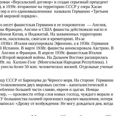
ован «Версальский договор» и создан серьезный прецедент
, в 1939г. вторжение на территорию СССР у озера Хасан
 Гитлер и его единомышленники называли Германию «Третьим
вый мировой порядок».
во несет фашистская Германия и ее покровители — Англия,
роны Франции, Англии и США фашисты действовали нагло и
айонов Китая, и Индокитай. На захваченных территориях
ли, насиловали, сжигали в крематориях. Из-за
-1936гг. Италия оккупировала Эфиопию, а в 1936г. Германия
ой Испании. В марте 1938г. фашисты аннексировала Австрию. В
и Англии и Франции. В апреле 1939г. фашистская Италия
ия Второй мировой войны. На Дальнем Востоке расширилась
939г. на Халхин-Голе (Монгольская Народная Республика). 1
и унесла более 50 млн. человеческих жизней. Отдельные ученые
аницу СССР от Баренцева до Черного моря. На стороне Германии
столкновением двух мировых систем – капиталистической и
ребление большей части славян, евреев и цыган. Немцы
лер, — произвести отбор слоя новых господ, чуждого морали и
». У большинства палачей произошел паралич мышления, потеря
аписал: «Дрожу от возбуждения- Не могу дождаться дня, когда