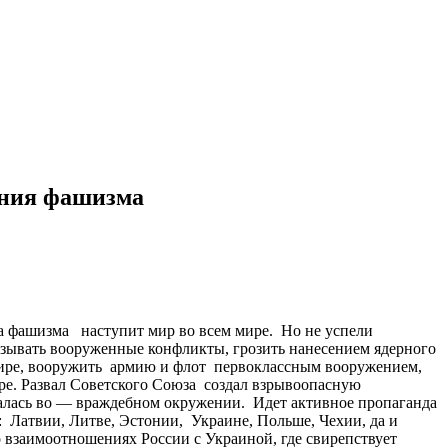
ения фашизма
ма фашизма наступит мир во всем мире. Но не успели
язывать вооруженные конфликты, грозить нанесением ядерного
 мире, вооружить армию и флот первоклассным вооружением,
ире. Развал Советского Союза создал взрывоопасную
залась во — враждебном окружении. Идет активное пропаганда
Латвии, Литве, Эстонии, Украине, Польше, Чехии, да и
взаимоотношениях России с Украиной, где свирепствует