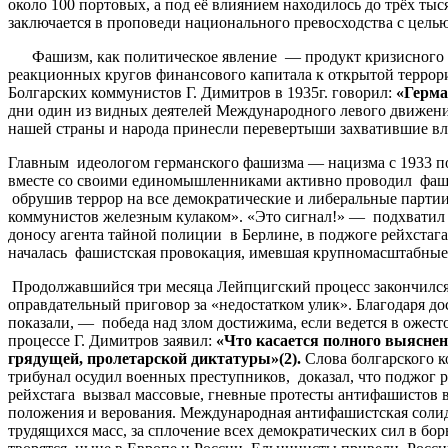
около 100 портовых, а под её влиянием находилось до трёх тыс
заключается в проповеди национального превосходства с цель
Фашизм, как политическое явление — продукт кризисного с
реакционных кругов финансового капитала к открытой террори
Болгарских коммунистов Г. Димитров в 1935г. говорил:
«
Герма
дни один из видных деятелей Международного левого движен
нашей страны и народа принесли перевертыши захватившие вл
Главным идеологом германского фашизма — нацизма с 1933 по 
вместе со своими единомышленниками активно проводил фаши
обрушив террор на все демократические и либеральные партии 
коммунистов железным кулаком». «Это сигнал!» — подхватил до
доносу агента тайной полиции в Берлине, в поджоге рейхстага
началась фашистская провокация, имевшая крупномасштабные 
Продолжавшийся три месяца Лейпцигский процесс закончился 
оправдательный приговор за «недостатком улик». Благодаря д
показали, — победа над злом достижима, если ведется в ожест
процессе Г. Димитров заявил:
«
Что
касается
полного
выяснен
грядущей
,
пролетарской
диктатуры
»(2)
.
Слова болгарского к
трибунал осудил военных преступников, доказал, что поджог
рейхстага вызвал массовые, гневные протесты антифашистов 
положения и верования. Международная антифашистская солид
трудящихся масс, за сплочение всех демократических сил в бо