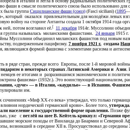
риобрела в Италии и легла в основу радикальных политических
лово фаши в смысле политического союза было использовано дл
их была группа
Сицилианские фаши (союз)
(Fasci siciliani) (
1895
—
, который оказался привлекательным для молодёжи левых взгл
овую войну на стороне Антанты создала 1 октября 1914 года о
[
 ней, потом возглавил её.
11 декабря
1914г. Муссолини объедин
ая группа называлась миланскими фашистами.
24 января
1915 г.
войны Муссолини объединил миланских фашистов под новым наз
льству, подверженным пацифизму.
7
ноября
1921
г
.
создана
Нац
ия, являющаяся формой фашизма с элементами расизма и антисе
ь в ряде стран, прежде всего Европы, после 1-й мировой войн
олидаризм
в
некоторых
странах
Латинской
Америки
и
Азии
.
о немцев ее итогами и разразившимся экономическим и политич
Доктрина фашизма» (1932г.). Это воинствующий национализм, р
мании
,
«
дуче
»
—
в
Италии
,
«
каудильо
»
—
в
Испании
.
Фашизм
пулировали им.
 сочинениях «Миф ХХ-го века» утверждал, что только германц
т влияния нордической германской крови». Более того,
утвержда
чали
население
к
государственной
форме
правления
.
Позже фу
знью, уже с
петлёй
на
шее
В
.
Кейтель
крикнул
: «
Германия
пр
ршавшие морские походы от Винланда до Биармии и Северной Аф
пы, возникший в середине XII в. Просуществовал до середины 