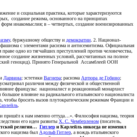
вижение и социальная практика, которые характеризуются
рых, создание режима, основанного на принципах
 форм инакомыслия; в – четвертых, создание военизированных
визму
, буржуазному обществу и
демократии
. 2. Национал-
ой фашизма с элементами расизма и антисемитизма. Официальная
ом праве одно из тягчайших преступлений против человечества,
нное создание жизненных условий, рассчитанных на полное
ческий геноцид). Принято Генеральной Ассамблеей ООН
ии
Дарвина
; эстетики
Вагнера
; расизма
Артюра де Гобино
;
усматривал различия между физической и общественной
влияние французы: националист и реакционный монархист
большое влияние на радикального итальянского националиста
ма, чтобы бросить вызов плутократическим режимам Франции и
Карлейль
.
й и пришёл к нам именно оттуда…». Философия нацизма, теория
ледствии его идеи развиты
Х. С. Чемберленом
(писатель,
стской
религии
…
Гитлер
и
Карлейль
никогда
не
изменял
ского нацизма был
Адольф Гитлер
, а вождь итальянского