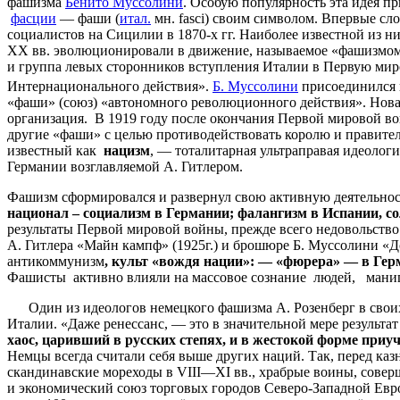
фашизма
Бенито Муссолини
. Особую популярность эта идея п
фасции
— фаши (
итал.
мн. fasci) своим символом. Впервые с
социалистов на Сицилии в 1870-х гг. Наиболее известной из н
XX вв. эволюционировали в движение, называемое «фашизмом»
и группа левых сторонников вступления Италии в Первую мир
Интернационального действия».
Б. Муссолини
присоединился к
«фаши» (союз) «автономного революционного действия». Нов
организация. В 1919 году после окончания Первой мировой 
другие «фаши» с целью противодействовать королю и правите
известный как
нацизм
, — тоталитарная ультраправая идеолог
Германии возглавляемой А. Гитлером.
Фашизм сформировался и развернул свою активную деятельност
национал
–
социализм
в
Германии
;
фалангизм
в
Испании
,
с
результаты Первой мировой войны, прежде всего недовольств
А. Гитлера «Майн кампф» (1925г.) и брошюре Б. Муссолини «
антикоммунизм
,
культ
«
вождя
нации
»
: —
«
фюрера
»
—
в
Гер
Фашисты активно влияли на массовое сознание людей, мани
Один из идеологов немецкого фашизма А. Розенберг в своих
Италии. «Даже ренессанс, — это в значительной мере результа
хаос
,
царивший
в
русских
степях
,
и
в
жестокой
форме
приу
Немцы всегда считали себя выше других наций. Так, перед ка
скандинавские мореходы в VIII—XI вв., храбрые воины, сове
и экономический союз торговых городов Северо-Западной Евро