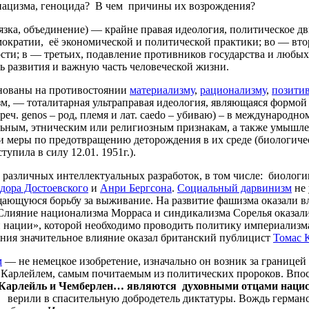
нацизма, геноцида? В чем причины их возрождения?
вязка, объединение) — крайне правая идеология, политическое д
ократии, её экономической и политической практики; во — вто
сти; в — третьих, подавление противников государства и любых
ь развития и важную часть человеческой жизни.
снованы на противостоянии
материализму
,
рационализму
,
позити
ацизм, — тоталитарная ультраправая идеология, являющаяся форм
реч. genos – род, племя и лат. caedo – убиваю) – в международн
льным, этническим или религиозным признакам, а также умышле
к и меры по предотвращению деторождения в их среде (биологи
тупила в силу 12.01. 1951г.).
зличных интеллектуальных разработок, в том числе: биолог
дора Достоевского
и
Анри Бергсона
.
Социальный дарвинизм
не 
щающуюся борьбу за выживание. На развитие фашизма оказали 
ияние национализма Морраса и синдикализма Сорелья оказали 
ой нации», которой необходимо проводить политику империализ
ения значительное влияние оказал британский публицист
Томас 
м
— не немецкое изобретение, изначально он возник за границе
Карлейлем, самым почитаемым из политических пророков. Впос
Карлейль
и
Чемберлен
…
являются
духовными
отцами
наци
верили в спасительную добродетель диктатуры. Вождь герман