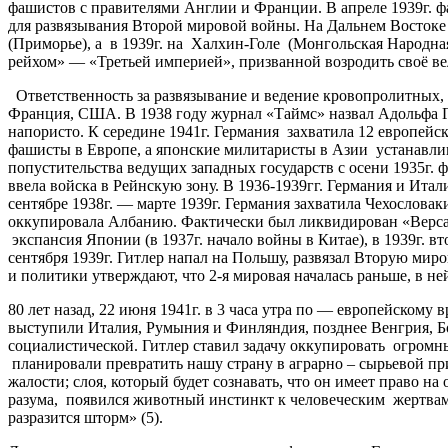
фашистов с правителями Англии и Франции. В апреле 1939г. 
для развязывания Второй мировой войны. На Дальнем Востоке 
(Приморье), а в 1939г. на Халхин-Голе (Монгольская Народна
рейхом» — «Третьей империей», призванной возродить своё в
Ответственность за развязывание и ведение кровопролитных, 
Франция, США. В 1938 году журнал «Таймс» назвал Адольфа 
напористо. К середине 1941г. Германия захватила 12 европей
фашисты в Европе, а японские милитаристы в Азии устанавлив
попустительства ведущих западных государств с осени 1935г. 
ввела войска в Рейнскую зону. В 1936-1939гг. Германия и Ит
сентябре 1938г. — марте 1939г. Германия захватила Чехослов
оккупировала Албанию. Фактически был ликвидирован «Версал
экспансия Японии (в 1937г. начало войны в Китае), в 1939г. 
сентября 1939г. Гитлер напал на Польшу, развязал Вторую миро
и политики утверждают, что 2-я мировая началась раньше, в ней
80 лет назад, 22 июня 1941г. в 3 часа утра по — европейском
выступили Италия, Румыния и Финляндия, позднее Венгрия, Бо
социалистической. Гитлер ставил задачу оккупировать огромн
планировали превратить нашу страну в аграрно – сырьевой пр
жалости; слоя, который будет сознавать, что он имеет право 
разума, появился животный инстинкт к человеческим жертвам.
разразится шторм» (5).