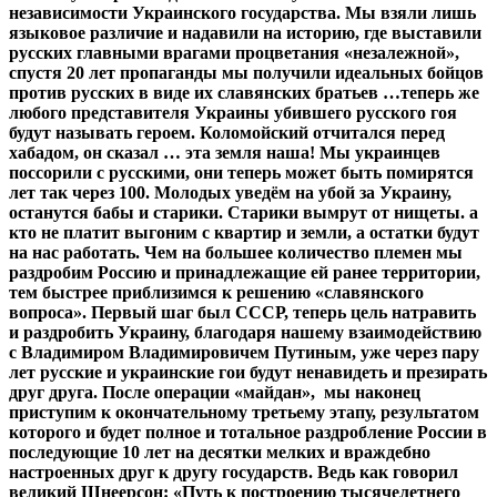
независимости Украинского государства. Мы взяли лишь
языковое различие и надавили на историю, где выставили
русских главными врагами процветания «незалежной»,
спустя 20 лет пропаганды мы получили идеальных бойцов
против русских в виде их славянских братьев …теперь же
любого представителя Украины убившего русского гоя
будут называть героем. Коломойский отчитался перед
хабадом, он сказал … эта земля наша! Мы украинцев
поссорили с русскими, они теперь может быть помирятся
лет так через 100. Молодых уведём на убой за Украину,
останутся бабы и старики. Старики вымрут от нищеты. а
кто не платит выгоним с квартир и земли, а остатки будут
на нас работать. Чем на большее количество племен мы
раздробим Россию и принадлежащие ей ранее территории,
тем быстрее приблизимся к решению «славянского
вопроса». Первый шаг был СССР, теперь цель натравить
и раздробить Украину, благодаря нашему взаимодействию
с Владимиром Владимировичем Путиным, уже через пару
лет русские и украинские гои будут ненавидеть и презирать
друг друга. После операции «майдан», мы наконец
приступим к окончательному третьему этапу, результатом
которого и будет полное и тотальное раздробление России в
последующие 10 лет на десятки мелких и враждебно
настроенных друг к другу государств. Ведь как говорил
великий Шнеерсон: «Путь к построению тысячелетнего