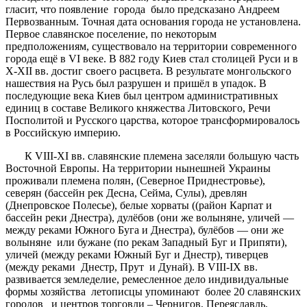
гласит, что появление города было предсказано Андреем
Первозванным. Точная дата основания города не установлена.
Первое славянское поселение, по некоторым
предположениям, существовало на территории современного
города ещё в VI веке. В 882 году Киев стал столицей Руси и в
X-XII вв. достиг своего расцвета. В результате монгольского
нашествия на Русь был разрушен и пришёл в упадок. В
последующие века Киев был центром административных
единиц в составе Великого княжества Литовского, Речи
Посполитой и Русского царства, которое трансформировалось
в Российскую империю.
К VIII-ХI вв. славянские племена заселяли большую часть
Восточной Европы. На территории нынешней Украины
проживали племена полян, (Северное Приднестровье),
северян (бассейн рек Десна, Сейма, Сулы), древлян
(Днепровское Полесье), белые хорваты ((район Карпат и
бассейн реки Днестра), дулёбов (они же волыняне, уличей —
между реками Южного Буга и Днестра), булёбов — они же
волыняне или бужане (по рекам Западный Буг и Припяти),
уличей (между реками Южный Буг и Днестр), тиверцев
(между реками Днестр, Прут и Дунай). В VIII-IХ вв.
развивается земледелие, ремесленное дело индивидуальные
формы хозяйства летописцы упоминают более 20 славянских
городов и центров торговли – Чернигов, Переяславль,