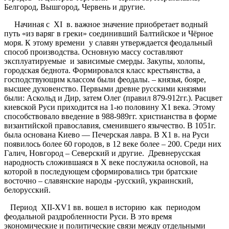
Белгород, Вышгород, Червень и другие.
Начиная с ХI в. важное значение приобретает водный
путь «из варяг в греки» соединивший Балтийское и Чёрное
моря. К этому времени у славян утверждается феодальный
способ производства. Основную массу составляют
эксплуатируемые и зависимые смерды. Закупы, холопы,
городская беднота. Формировался класс крестьянства, а
господствующим классом были феодалы. – князья, бояре,
высшее духовенство. Первыми древне русскими князями
были: Аскольд и Дир, затем Олег (правил 879-912гг.). Расцвет
киевской Руси приходится на 1-ю половину Х1 века. Этому
способствовало введение в 988-989гг. христианства в форме
византийской православия, сменившего язычество. В 1051г.
была основана Киево — Печерская лавра. В Х1 в. на Руси
появилось более 60 городов, в 12 веке более – 200. Среди них
Галич, Новгород – Северский и другие. Древнерусская
народность сложившаяся в Х веке послужила основой, на
которой в последующем сформировались три братские
восточно – славянские народы -русский, украинский,
белорусский.
Период ХII-ХV1 вв. вошел в историю как периодом
феодальной раздробленности Руси. В это время
экономические и политические связи между отдельными