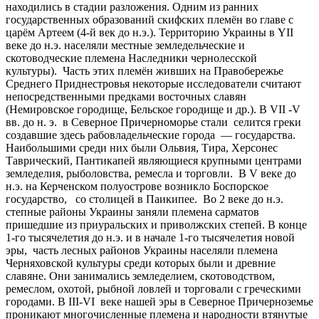
находились в стадии разложения. Одним из ранних
государственных образований скифских племён во главе с
царём Артеем (4-й век до н.э.). Территорию Украины в YII
веке до н.э. населяли местные земледельческие и
скотоводческие племена Наследники чернолесской
культуры). Часть этих племён живших на Правобережье
Среднего Приднестровья некоторые исследователи считают
непосредственными предками восточных славян
(Немировское городище, Бельское городище и др.). В VII -V
вв. до н. э. в Северное Причерноморье стали селится греки
создавшие здесь рабовладельческие города — государства.
Наибольшими среди них были Ольвия, Тира, Херсонес
Таврический, Пантикапей являющиеся крупными центрами
земледелия, рыболовства, ремесла и торговли. В V веке до
н.э. на Керченском полуострове возникло Боспорское
государство, со столицей в Паикипее. Во 2 веке до н.э.
степные районы Украины заняли племена сарматов
пришедшие из приуральских и приволжских степей. В конце
1-го тысячелетия до н.э. и в начале 1-го тысячелетия новой
эры, часть лесных районов Украины населяли племена
Черняховской культуры среди которых были и древние
славяне. Они занимались земледелием, скотоводством,
ремеслом, охотой, рыбной ловлей и торговали с греческими
городами. В III-VI веке нашей эры в Северное Причерноземье
проникают многочисленные племена и народности втянутые