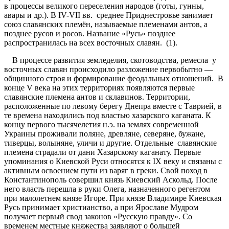
в процессы великого переселения народов (готы, гунны,
авары и др.). В IV-VII вв. среднее Приднестровье занимает
союз славянских племён, называемые племенами антов, а
позднее русов и росов. Название «Русь» позднее
распространилась на всех восточных славян. (1).
В процессе развития земледелия, скотоводства, ремесла у
восточных славян происходило разложение первобытно —
общинного строя и формирование феодальных отношений. В
конце V века на этих территориях появляются первые
славянские племена антов и склавинов. Территории,
расположенные по левому берегу Днепра вместе с Таврией, в
те времена находились под властью хазарского каганата. К
концу первого тысячелетия н.э. на землях современной
Украины проживали поляне, древляне, северяне, бужане,
тиверцы, волыняне, уличи и другие. Отдельные славянские
племена страдали от дани Хазарскому каганату. Первые
упоминания о Киевской Руси относятся к IX веку и связаны с
активным освоением пути из варяг в греки. Свой поход в
Константинополь совершил князь Киевский Аскольд. После
него власть перешла в руки Олега, назначенного регентом
при малолетнем князе Игоре. При князе Владимире Киевская
Русь принимает христианство, а при Ярославе Мудром
получает первый свод законов «Русскую правду». Со
временем местные княжества заявляют о большей