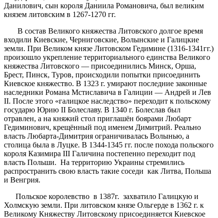
Данилович, сын короля Даниила Романовича, был великим
князем литовским в 1267-1270 гг.
В состав Великого княжества Литовского долгое время
входили Киевские, Черниговские, Волынские и Галицкие
земли. При Великом князе Литовском Гедимине (1316-1341гг.)
произошло укрепление территориального единства Великого
княжества Литовского — присоединились Минск, Орша,
Брест, Пинск, Туров, происходили попытки присоединить
Киевское княжество. В 1323 г. умирают последние законные
наследники Романа Мстиславича в Галиции — Андрей и Лев
II. После этого «галицкое наследство» переходит к польскому
государю Юрию II Болеславу. В 1340 г. Болеслав был
отравлен, а на княжий стол приглашён боярами Любарт
Гедиминович, крещённый под именем Димитрий. Реально
власть Любарта-Димитрия ограничивалась Волынью, а
столица была в Луцке. В 1344-1345 гг. после похода польского
короля Казимира III Галичина постепенно переходит под
власть Польши. На территорию Украины стремились
распространить свою власть такие соседи как Литва, Польша
и Венгрия.
Польское королевство в 1387г. захватило Галицкую и
Холмскую земли. При литовском князе Ольгерде в 1362 г. к
Великому Княжеству Литовскому присоединяется Киевское