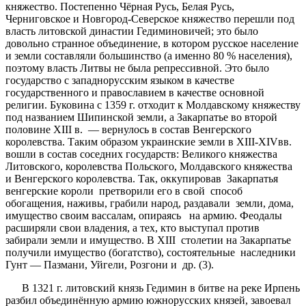
княжество. Постепенно Чёрная Русь, Белая Русь,
Черниговское и Новгород-Северское княжество перешли под
власть литовской династии Гедиминовичей; это было
довольно странное объединение, в котором русское население
и земли составляли большинство (а именно 80 % населения),
поэтому власть Литвы не была репрессивной. Это было
государство с западнорусским языком в качестве
государственного и православием в качестве основной
религии. Буковина с 1359 г. отходит к Молдавскому княжеству
под названием Шипинской земли, а Закарпатье во второй
половине XIII в. — вернулось в состав Венгерского
королевства. Таким образом украинские земли в XIII-XIVвв.
вошли в состав соседних государств: Великого княжества
Литовского, королевства Польского, Молдавского княжества
и Венгерского королевства. Так, оккупировав Закарпатья
венгерские короли претворили его в свой способ
обогащения, наживы, грабили народ, раздавали земли, дома,
имущество своим вассалам, опираясь на армию. Феодалы
расширяли свои владения, а тех, кто выступал против
забирали земли и имущество. В ХIII столетии на Закарпатье
получили имущество (богатство), состоятельные наследники
Гунт — Пазмани, Уйгели, Розгони и др. (3).
В 1321 г. литовский князь Гедимин в битве на реке Ирпень
разбил объединённую армию южнорусских князей, завоевал