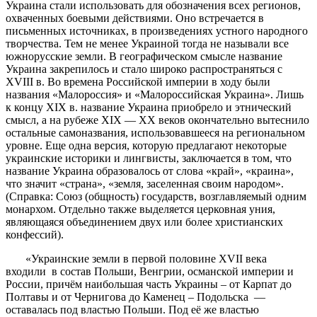
Украина стали использовать для обозначения всех регионов,
охваченных боевыми действиями. Оно встречается в
письменных источниках, в произведениях устного народного
творчества. Тем не менее Украиной тогда не называли все
южнорусские земли. В географическом смысле название
Украина закрепилось и стало широко распространяться с
XVIII в. Во времена Российской империи в ходу были
названия «Малороссия» и «Малороссийская Украина». Лишь
к концу XIX в. название Украина приобрело и этнический
смысл, а на рубеже XIX — XX веков окончательно вытеснило
остальные самоназвания, использовавшееся на региональном
уровне. Еще одна версия, которую предлагают некоторые
украинские историки и лингвисты, заключается в том, что
название Украина образовалось от слова «край», «краина»,
что значит «страна», «земля, заселенная своим народом».
(Справка: Союз (общность) государств, возглавляемый одним
монархом. Отдельно также выделяется церковная уния,
являющаяся объединением двух или более христианских
конфессий).
«Украинские земли в первой половине ХVII века
входили в состав Польши, Венгрии, османской империи и
России, причём наибольшая часть Украины – от Карпат до
Полтавы и от Чернигова до Каменец – Подольска —
оставалась под властью Польши. Под её же властью