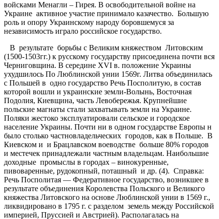
войсками Менагли – Гирея. В освободительной войне на
Украине активное участие принимало казачество. Большую
роль и опору Украинскому народу боровшемуся за
независимость играло российское государство.
В результате борьбы с Великим княжеством Литовским
(1500-1503гг.) к русскому государству присоединена почти вся
Черниговщина. В середине ХVI в. положение Украины
ухудшилось По Люблинской унии 1569г. Литва объединилась
с Польшей в одно государство Речь Посполитую, в состав
которой вошли и украинские земли-Волынь, Восточная
Подолия, Киевщина, часть Левобережья. Крупнейшие
польские магнаты стали захватывать земли на Украине.
Поляки жестоко эксплуатировали сельское и городское
население Украины. Почти ни в одном государстве Европы н
было столько частновладельческих городов, как в Польше. В
Киевском и и Брацлавском воеводстве больше 80% городов
и местечек принадлежали частным владельцам. Наибольшие
доходные промыслы в городах – винокуренные,
пивоваренные, рудокопный, поташный и др. (4). Справка:
Речь Посполитая — Федеративное государство, возникшее в
результате объединения Королевства Польского и Великого
княжества Литовского на основе Люблинской унии в 1569 г.,
ликвидировано в 1795 г. с разделом земель между Российской
империей, Пруссией и Австрией). Располагалась на