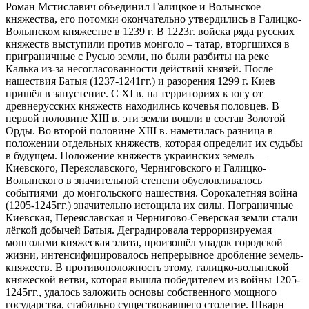
Роман Мстиславич объединил Галицкое и Волынское
княжества, его потомки окончательно утвердились в Галицко-
Волынском княжестве в 1239 г. В 1223г. войска ряда русских
княжеств выступили против монголо – татар, вторгшихся в
приграничные с Русью земли, но были разбиты на реке
Калька из-за несогласованности действий князей. После
нашествия Батыя (1237-1241гг.) и разорения 1299 г. Киев
пришёл в запустение. С XI в. на территориях к югу от
древнерусских княжеств находились кочевья половцев. В
первой половине XIII в. эти земли вошли в состав Золотой
Орды. Во второй половине XIII в. наметилась разница в
положении отдельных княжеств, которая определит их судьбы
в будущем. Положение княжеств украинских земель —
Киевского, Переяславского, Черниговского и Галицко-
Волынского в значительной степени обусловливалось
событиями до монгольского нашествия. Сорокалетняя война
(1205-1245гг.) значительно истощила их силы. Пограничные
Киевская, Переяславская и Чернигово-Северская земли стали
лёгкой добычей Батыя. Деградировала терроризируемая
монголами княжеская элита, произошёл упадок городской
жизни, интенсифицировалось непрерывное дробление земель-
княжеств. В противоположность этому, галицко-волынской
княжеской ветви, которая вышла победителем из войны 1205-
1245гг., удалось заложить основы собственного мощного
государства, стабильно существовавшего столетие. Шварн