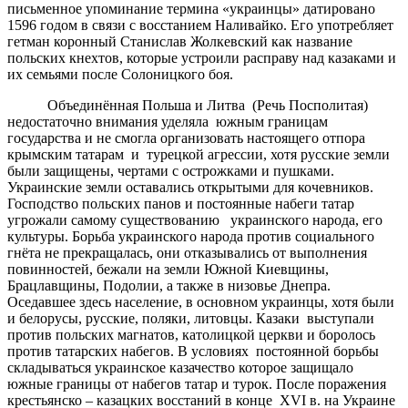
письменное упоминание термина «украинцы» датировано
1596 годом в связи с восстанием Наливайко. Его употребляет
гетман коронный Станислав Жолкевский как название
польских кнехтов, которые устроили расправу над казаками и
их семьями после Солоницкого боя.
Объединённая Польша и Литва (Речь Посполитая)
недостаточно внимания уделяла южным границам
государства и не смогла организовать настоящего отпора
крымским татарам и турецкой агрессии, хотя русские земли
были защищены, чертами с острожками и пушками.
Украинские земли оставались открытыми для кочевников.
Господство польских панов и постоянные набеги татар
угрожали самому существованию украинского народа, его
культуры. Борьба украинского народа против социального
гнёта не прекращалась, они отказывались от выполнения
повинностей, бежали на земли Южной Киевщины,
Брацлавщины, Подолии, а также в низовье Днепра.
Оседавшее здесь население, в основном украинцы, хотя были
и белорусы, русские, поляки, литовцы. Казаки выступали
против польских магнатов, католицкой церкви и боролось
против татарских набегов. В условиях постоянной борьбы
складываться украинское казачество которое защищало
южные границы от набегов татар и турок. После поражения
крестьянско – казацких восстаний в конце ХVI в. на Украине