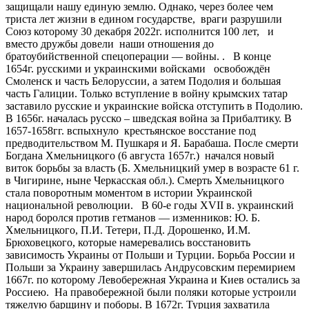
защищали нашу единую землю. Однако, через более чем
триста лет жизни в едином государстве, враги разрушили
Союз которому 30 декабря 2022г. исполнится 100 лет, и
вместо дружбы довели наши отношения до
братоубийственной спецоперации — войны. . В конце
1654г. русскими и украинскими войсками освобождён
Смоленск и часть Белоруссии, а затем Подолия и большая
часть Галиции. Только вступление в войну крымских татар
заставило русские и украинские войска отступить в Подолию.
В 1656г. началась русско – шведская война за Прибалтику. В
1657-1658гг. вспыхнуло крестьянское восстание под
предводительством М. Пушкаря и Я. Барабаша. После смерти
Богдана Хмельницкого (6 августа 1657г.) начался новый
виток борьбы за власть (Б. Хмельницкий умер в возрасте 61 г.
в Чигирине, ныне Черкасская обл.). Смерть Хмельницкого
стала поворотным моментом в истории Украинской
национальной революции. В 60-е годы ХVII в. украинский
народ боролся против гетманов — изменников: Ю. Б.
Хмельницкого, П.И. Тетери, П.Д. Дорошенко, И.М.
Брюховецкого, которые намеревались восстановить
зависимость Украины от Польши и Турции. Борьба России и
Польши за Украину завершилась Андрусовским перемирием
1667г. по которому Левобережная Украина и Киев остались за
Россиею. На правобережной были поляки которые устроили
тяжелую барщину и поборы. В 1672г. Турция захватила