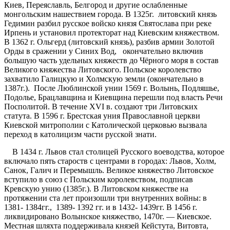
Киев, Переяславль, Белгород и другие ослабленные
монгольским нашествием города. В 1325г. литовский князь
Гедимин разбил русское войско князя Святослава при реке
Ирпень и установил протекторат над Киевским княжеством.
В 1362 г. Ольгерд (литовский князь), разбив армии Золотой
Орды в сражении у Синих Вод, окончательно включив
большую часть удельных княжеств до Чёрного моря в состав
Великого княжества Литовского. Польское королевство
захватило Галицкую и Холмскую земли (окончательно в
1387г.). После Люблинской унии 1569 г. Волынь, Подляшье,
Подолье, Брацлавщина и Киевщина перешли под власть Речи
Посполитой. В течение XVI в. создают три Литовских
статута. В 1596 г. Брестская уния Православной церкви
Киевской митрополии с Католической церковью вызвала
переход в католицизм части русской знати.
В 1434 г. Львов стал столицей Русского воеводства, которое
включало пять староств с центрами в городах: Львов, Холм,
Санок, Галич и Перемышль. Великое княжество Литовское
вступило в союз с Польским королевством, подписав
Кревскую унию (1385г.). В Литовском княжестве на
протяжении ста лет произошли три внутренних войны: в
1381- 1384гг., 1389- 1392 гг. и в 1432- 1439гг. В 1456 г.
ликвидировано Волынское княжество, 1470г. — Киевское.
Местная шляхта поддерживала князей Кейстута, Витовта,