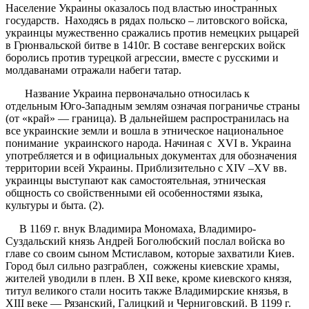
Население Украины оказалось под властью иностранных
государств. Находясь в рядах польско – литовского войска,
украинцы мужественно сражались против немецких рыцарей
в Грюнвальской битве в 1410г. В составе венгерских войск
боролись против турецкой агрессии, вместе с русскими и
молдаванами отражали набеги татар.
Название Украина первоначально относилась к
отдельным Юго-Западным землям означая пограничье страны
(от «край» — граница). В дальнейшем распространилась на
все украинские земли и вошла в этническое национальное
понимание украинского народа. Начиная с ХVI в. Украина
употребляется и в официальных документах для обозначения
территории всей Украины. Приблизительно с ХIV –ХV вв.
украинцы выступают как самостоятельная, этническая
общность со свойственными ей особенностями языка,
культуры и быта. (2).
В 1169 г. внук Владимира Мономаха, Владимиро-
Суздальский князь Андрей Боголюбский послал войска во
главе со своим сыном Мстиславом, которые захватили Киев.
Город был сильно разграблен, сожжены киевские храмы,
жителей уводили в плен. В XII веке, кроме киевского князя,
титул великого стали носить также Владимирские князья, в
XIII веке — Рязанский, Галицкий и Черниговский. В 1199 г.