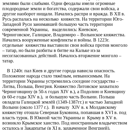
землями были слабыми. Одни феодалы имели огромные
плодородные земли и богатства, содержали свои войска, а
другие наоборот нищали. Начались распри и вражда. В ХII в.
Русь распалась на несколько княжеств. На территории Юго-
Западной Руси занимавшей большую часть территории
современной Украины, выделились: Киевское,
Черниговское, Галицкое, Владимиро – Волынское княжества.
Начались вооруженные конфликты и войны. В 1223г.
отдельные княжества выставили свои войска против монголо
– татар, но были разбиты в битве на Кальке из-за
несогласованных действий. Началось вторжение монголо –
татар.
В 1240г. пал Киев и другие города нависла опасность.
Положение народа стало тяжёлым, невыносимым. На
территории Украины устремились соседние государства –
Литва, Польша, Венгрия. Княжество Литовское захватило
Черниговщину (в 50-х годах ХIV в.), а Подолию и Киевщину
(в 60-е годы ХIV в.), и большую часть Волыни. Польша
овладела Галицкой землёй (1349-1387гг.) и частью Западной
Волыни (около 1377 г.). В началу ХIV в. к Молдавскому
княжеству отошла Северная Буковина, попавшая в ХVI в. под
власть турок. В Южной части Украины и Крыму в ХV в.
возникло Крымское ханство. Под иностранным владычеством
осталось и Закарпатье (в ХI в. захваченное Венгрией).