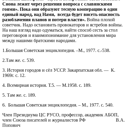
Сиона лежит через решения вопроса с славянскими
гоями». Пока они образуют тесную кооперацию в один
единый народ, над Нами, всегда будет висеть опасность
разоблачения планов и потери власти».
Война плохой
советчик. Надо остановить провокаторов и ястребов войны.
На наш взгляд надо одуматься, найти способ сесть за стол
переговоров и взаимопонимание для установления мира
между нашими братскими народами.
1.Большая Советская энциклопедия. –М., 1977. с.-538.
2.Там же. с. 539.
3. История городов и сёл УССР. Закарпатская обл. — К.
1969г. с. 12.
4. Всемирная история. Т.5. — М.1958. с. 189.
5. Там же. с. 189.
6. Большая Советская энциклопедия. – М., 1977. с. 540.
Член Президиума ЦС РУСО, профессор, академик АБОП,
член Союза писателей и журналистов РФ В.А.
Попович