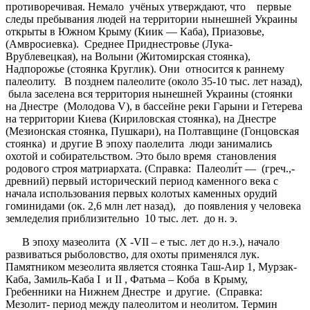
противоречивая. Немало учёных утверждают, что первые
следы пребывания людей на территории нынешней Украины
открыты в Южном Крыму (Киик — Каба), Приазовье,
(Амвросиевка). Среднее Приднестровье (Лука-
Врублевецкая), на Волыни (Житомирская стоянка),
Надпорожье (стоянка Круглик). Они относится к раннему
палеолиту. В позднем палеолите (около 35-10 тыс. лет назад),
была заселена вся территория нынешней Украины (стоянки
на Днестре (Молодова V), в бассейне реки Гарыни и Гетерева
на территории Киева (Кириловская стоянка), на Днестре
(Мезионская стоянка, Пушкари), на Полтавщине (Гонцовская
стоянка) и другие В эпоху паолелита люди занимались
охотой и собирательством. Это было время становления
родового строя матриархата. (Справка: Палеоли́т — (греч.,-
древний) первый исторический период каменного века с
начала использования первых колотых каменных орудий
гоминидами (ок. 2,6 млн лет назад), до появления у человека
земледелия приблизительно 10 тыс. лет. до н. э.
В эпоху мазеолита (Х -VII – е тыс. лет до н.э.), начало
развиваться рыболовство, для охоты применялся лук.
Памятником мезеолита является стоянка Таш-Аир 1, Мурзак-
Каба, Замиль-Каба I и II , Фатьма – Коба в Крыму,
Гребенники на Нижнем Днестре и другие. (Справка:
Мезолит- период между палеолитом и неолитом. Термин