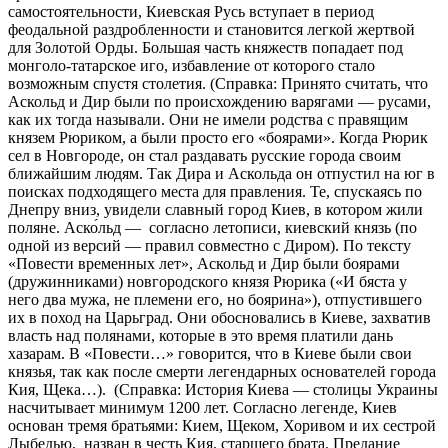
самостоятельности, Киевская Русь вступает в период
феодальной раздробленности и становится легкой жертвой
для Золотой Орды. Большая часть княжеств попадает под
монголо-татарское иго, избавление от которого стало
возможным спустя столетия. (Справка: Принято считать, что
Аскольд и Дир были по происхождению варягами — русами,
как их тогда называли. Они не имели родства с правящим
князем Рюриком, а были просто его «боярами». Когда Рюрик
сел в Новгороде, он стал раздавать русские города своим
ближайшим людям. Так Дира и Аскольда он отпустил на юг в
поисках подходящего места для правления. Те, спускаясь по
Днепру вниз, увидели славный город Киев, в котором жили
поляне. Аско́льд — согласно летописи, киевский князь (по
одной из версий — правил совместно с Диром). По тексту
«Повести временных лет», Аскольд и Дир были боярами
(дружинниками) новгородского князя Рюрика («И бяста у
него два мужа, не племени его, но боярина»), отпустившего
их в поход на Царьград. Они обосновались в Киеве, захватив
власть над полянами, которые в это время платили дань
хазарам. В «Повести…» говорится, что в Киеве были свои
князья, так как после смерти легендарных основателей города
Кия, Щека…). (Справка: История Киева — столицы Украины
насчитывает минимум 1200 лет. Согласно легенде, Киев
основан тремя братьями: Кием, Щеком, Хоривом и их сестрой
Лыбедью, назван в честь Кия, старшего брата. Предание