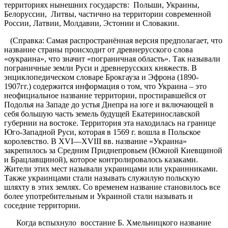
территориях нынешних государств: Польши, Украины,
Белоруссии, Литвы, частично на территории современной
России, Латвии, Молдавии, Эстонии и Словакии.
(Справка: Самая распространённая версия предполагает, что
название страны происходит от древнерусского слова
«оукраина», что значит «пограничная область». Так называли
пограничные земли Руси и древнерусских княжеств. В
энциклопедическом словаре Брокгауза и Эфрона (1890-
1907гг.) содержится информация о том, что Украина – это
неофициальное название территории, простиравшейся от
Подолья на Западе до устья Днепра на юге и включающей в
себя большую часть земель будущей Екатеринославской
губернии на востоке. Территория эта находилась на границе
Юго-Западной Руси, которая в 1569 г. вошла в Польское
королевство. В XVI—XVIII вв. название «Украина»
закрепилось за Средним Приднепровьем (Южной Киевщиной
и Брацлавщиной), которое контролировалось казаками.
Жители этих мест называли украинцами или украинниками.
Также украинцами стали называть служилую польскую
шляхту в этих землях. Со временем название становилось все
более употребительным и Украиной стали называть и
соседние территории.
Когда вспыхнуло восстание Б. Хмельницкого название