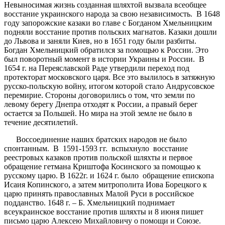
Невыносимая жизнь созданная шляхтой вызвала всеобщее
восстание украинского народа за свою независимость. В 1648
году запорожские казаки во главе с Богданом Хмельницким
подняли восстание против польских магнатов. Казаки дошли
до Львова и заняли Киев, но в 1651 году были разбиты.
Богдан Хмельницкий обратился за помощью к России. Это
был поворотный момент в истории Украины и России. В
1654 г. на Переяславской Раде утвердили переход под
протекторат московского царя. Все это вылилось в затяжную
русско-польскую войну, итогом которой стало Андрусовское
перемирие. Стороны договорились о том, что земли по
левому берегу Днепра отходят к России, а правый берег
остается за Польшей. Но мира на этой земле не было в
течение десятилетий.
Воссоединение наших братских народов не было
спонтанным. В 1591-1593 гг. вспыхнуло восстание
реестровых казаков против польской шляхты и первое
обращение гетмана Криштофа Косинского за помощью к
русскому царю. В 1622г. и 1624 г. было обращение епископа
Исаия Копинского, а затем митрополита Иова Борецкого к
царю принять православных Малой Руси в российское
подданство. 1648 г. – Б. Хмельницкий поднимает
всеукраинское восстание против шляхты и 8 июня пишет
письмо царю Алексею Михайловичу о помощи и Союзе.