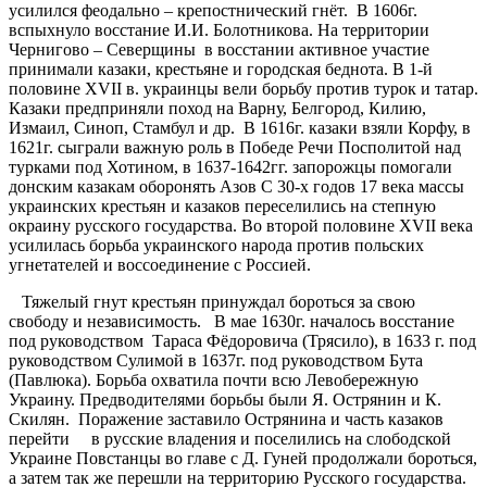
усилился феодально – крепостнический гнёт. В 1606г.
вспыхнуло восстание И.И. Болотникова. На территории
Чернигово – Северщины в восстании активное участие
принимали казаки, крестьяне и городская беднота. В 1-й
половине ХVII в. украинцы вели борьбу против турок и татар.
Казаки предприняли поход на Варну, Белгород, Килию,
Измаил, Синоп, Стамбул и др. В 1616г. казаки взяли Корфу, в
1621г. сыграли важную роль в Победе Речи Посполитой над
турками под Хотином, в 1637-1642гг. запорожцы помогали
донским казакам оборонять Азов С 30-х годов 17 века массы
украинских крестьян и казаков переселились на степную
окраину русского государства. Во второй половине ХVII века
усилилась борьба украинского народа против польских
угнетателей и воссоединение с Россией.
Тяжелый гнут крестьян принуждал бороться за свою
свободу и независимость. В мае 1630г. началось восстание
под руководством Тараса Фёдоровича (Трясило), в 1633 г. под
руководством Сулимой в 1637г. под руководством Бута
(Павлюка). Борьба охватила почти всю Левобережную
Украину. Предводителями борьбы были Я. Острянин и К.
Скилян. Поражение заставило Острянина и часть казаков
перейти в русские владения и поселились на слободской
Украине Повстанцы во главе с Д. Гуней продолжали бороться,
а затем так же перешли на территорию Русского государства.