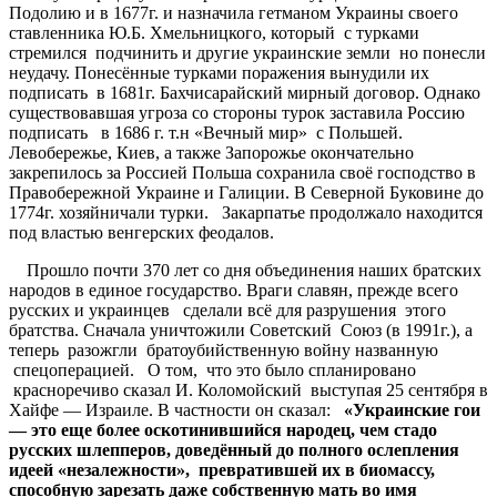
Подолию и в 1677г. и назначила гетманом Украины своего
ставленника Ю.Б. Хмельницкого, который с турками
стремился подчинить и другие украинские земли но понесли
неудачу. Понесённые турками поражения вынудили их
подписать в 1681г. Бахчисарайский мирный договор. Однако
существовавшая угроза со стороны турок заставила Россию
подписать в 1686 г. т.н «Вечный мир» с Польшей.
Левобережье, Киев, а также Запорожье окончательно
закрепилось за Россией Польша сохранила своё господство в
Правобережной Украине и Галиции. В Северной Буковине до
1774г. хозяйничали турки. Закарпатье продолжало находится
под властью венгерских феодалов.
Прошло почти 370 лет со дня объединения наших братских
народов в единое государство. Враги славян, прежде всего
русских и украинцев сделали всё для разрушения этого
братства. Сначала уничтожили Советский Союз (в 1991г.), а
теперь разожгли братоубийственную войну названную
спецоперацией. О том, что это было спланировано
красноречиво сказал И. Коломойский выступая 25 сентября в
Хайфе — Израиле. В частности он сказал:
«Украинские гои
— это еще более оскотинившийся народец, чем стадо
русских шлепперов, доведённый до полного ослепления
идеей «незалежности», превратившей их в биомассу,
способную зарезать даже собственную мать во имя