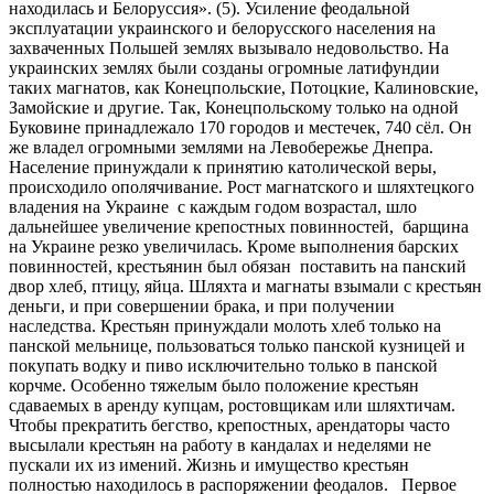
находилась и Белоруссия». (5). Усиление феодальной
эксплуатации украинского и белорусского населения на
захваченных Польшей землях вызывало недовольство. На
украинских землях были созданы огромные латифундии
таких магнатов, как Конецпольские, Потоцкие, Калиновские,
Замойские и другие. Так, Конецпольскому только на одной
Буковине принадлежало 170 городов и местечек, 740 сёл. Он
же владел огромными землями на Левобережье Днепра.
Население принуждали к принятию католической веры,
происходило ополячивание. Рост магнатского и шляхтецкого
владения на Украине с каждым годом возрастал, шло
дальнейшее увеличение крепостных повинностей, барщина
на Украине резко увеличилась. Кроме выполнения барских
повинностей, крестьянин был обязан поставить на панский
двор хлеб, птицу, яйца. Шляхта и магнаты взымали с крестьян
деньги, и при совершении брака, и при получении
наследства. Крестьян принуждали молоть хлеб только на
панской мельнице, пользоваться только панской кузницей и
покупать водку и пиво исключительно только в панской
корчме. Особенно тяжелым было положение крестьян
сдаваемых в аренду купцам, ростовщикам или шляхтичам.
Чтобы прекратить бегство, крепостных, арендаторы часто
высылали крестьян на работу в кандалах и неделями не
пускали их из имений. Жизнь и имущество крестьян
полностью находилось в распоряжении феодалов. Первое