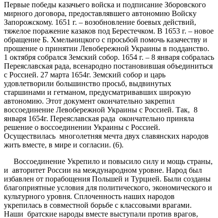
Первые победы казачьего войска и подписание Зборовского
мирного договора, предоставлявшего автономию Войску
Запорожскому. 1651 г. – возобновление боевых действий,
тяжелое поражение казаков под Берестечком. В 1653 г. – новое
обращение Б. Хмельницкого с просьбой помочь казачеству и
прошение о принятии Левобережной Украины в подданство.
1 октября собрался Земский собор. 1654 г. – 8 января собралась
Переяславская рада, всенародно постановившая объединиться
с Россией. 27 марта 1654г. Земский собор и царь
удовлетворили большинство просьб, выдвинутых
старшинами и гетманом, предусматривавших широкую
автономию. Этот документ окончательно закрепил
воссоединение Левобережной Украины с Россией. Так, 8
января 1654г. Переяславская рада окончательно приняла
решение о воссоединении Украины с Россией.
Осуществилась многолетняя мечта двух славянских народов
жить вместе, в мире и согласии. (6).
Воссоединение Укрепило и повысило силу и мощь страны,
и авторитет России на международном уровне. Народ был
избавлен от порабощения Польшей и Турцией. Были созданы
благоприятные условия для политического, экономического и
культурного уровня. Сплоченность наших народов
укрепилась в совместной борьбе с классовыми врагами.
Наши братские народы вместе выступали против врагов,