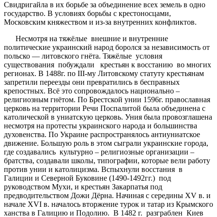
Свидригайла в их борьбе за объединение всех земель в одно
государство. В условиях борьбы с крестоносцами,
Московским княжеством и из-за внутренних конфликтов.
Несмотря на тяжёлые внешние и внутренние
политические украинский народ боролся за независимость от
польско — литовского гнёта. Тяжёлые условия
существования побуждали крестьян к восстанию во многих
регионах. В 1488г. по III-му Литовскому статуту крестьянам
запретили переезды они превратились в бесправных
крепостных. Всё это сопровождалось национально –
религиозным гнётом. По Брестской унии 1596г. православная
церковь на территории Речи Поспалитой была объединена с
католической в униатскую церковь. Уния была провозглашена
несмотря на протесты украинского народа и большинства
духовенства. По Украине распространялось антиуниатское
движение. Большую роль в этом сыграли украинские города,
где создавались культурно – религиозные организации –
братства, создавали школы, типографии, которые вели работу
против унии и католицизма. Вспыхнули восстания в
Галиции и Северной Буковине (1490-1492гг.) под
руководством Мухи, и крестьян Закарпатья под
предводительством Дожи Дёрна. Начиная с середины ХV в. и
начале ХVI в. началось вторжение турок и татар из Крымского
ханства в Галицию и Подолию. В 1482 г. разграблен Киев