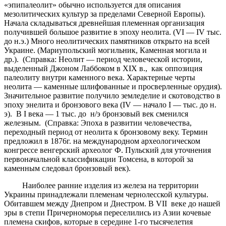
«эпипалеолит» обычно используется для описания
мезолитических культур за пределами Северной Европы).
Начала складываться древнейшая племенная организация
получившей большое развитие в эпоху неолита. (VI — IV тыс.
до н.э.) Много неолитических памятников открыто на всей
Украине. (Мариупольский могильник, Каменная могила и
др.). (Справка: Неолит — период человеческой истории,
выделенный Джоном Лаббоком в XIX в., как оппозиция
палеолиту внутри каменного века. Характерные черты
неолита — каменные шлифованные и просверленные орудия).
Значительное развитие получило земледелие и скотоводство в
эпоху энелита и бронзового века (IV — начало I — тыс. до н.
э). В I века — 1 тыс. до н/э бронзовый век сменился
железным. (Справка: Эпоха в развитии человечества,
переходный период от неолита к бронзовому веку. Термин
предложил в 1876г. на международном археологическом
конгрессе венгерский археолог Ф. Пульский для уточнения
первоначальной классификации Томсена, в которой за
каменным следовал бронзовый век).
Наиболее ранние изделия из железа на территории
Украины принадлежали племенам чернолесской культуры.
Обитавшем между Днепром и Днестром. В VII веке до нашей
эры в степи Причерноморья переселились из Азии кочевые
племена скифов, которые в середине 1-го тысячелетия