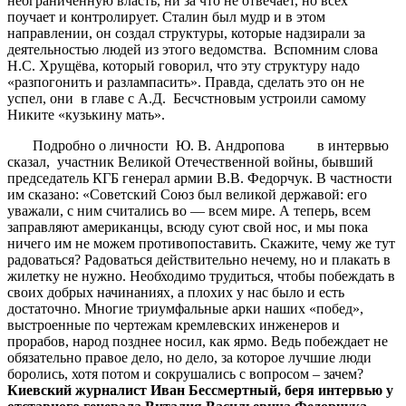
неограниченную власть, ни за что не отвечает, но всех
поучает и контролирует. Сталин был мудр и в этом
направлении, он создал структуры, которые надзирали за
деятельностью людей из этого ведомства. Вспомним слова
Н.С. Хрущёва, который говорил, что эту структуру надо
«разпогонить и разлампасить». Правда, сделать это он не
успел, они в главе с А.Д. Бесчстновым устроили самому
Никите «кузькину мать».
Подробно о личности Ю. В. Андропова в интервью
сказал, участник Великой Отечественной войны, бывший
председатель КГБ генерал армии В.В. Федорчук. В частности
им сказано: «Советский Союз был великой державой: его
уважали, с ним считались во — всем мире. А теперь, всем
заправляют американцы, всюду суют свой нос, и мы пока
ничего им не можем противопоставить. Скажите, чему же тут
радоваться? Радоваться действительно нечему, но и плакать в
жилетку не нужно. Необходимо трудиться, чтобы побеждать в
своих добрых начинаниях, а плохих у нас было и есть
достаточно. Многие триумфальные арки наших «побед»,
выстроенные по чертежам кремлевских инженеров и
прорабов, народ позднее носил, как ярмо. Ведь побеждает не
обязательно правое дело, но дело, за которое лучшие люди
боролись, хотя потом и сокрушались с вопросом – зачем?
Киевский
журналист
Иван
Бессмертный
,
беря
интервью
у