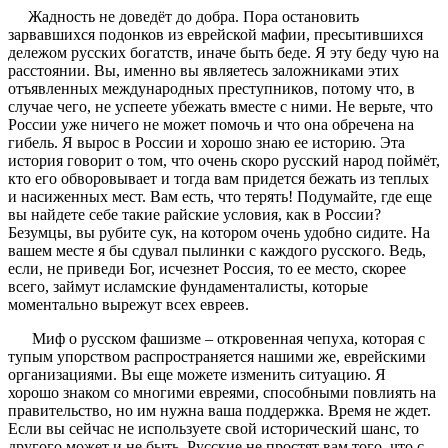
Жадность не доведёт до добра. Пора остановить
зарвавшихся подонков из еврейской мафии, пресытившихся
дележом русских богатств, иначе быть беде. Я эту беду чую на
расстоянии. Вы, именно вы являетесь заложниками этих
отъявленных международных преступников, потому что, в
случае чего, не успеете убежать вместе с ними. Не верьте, что
России уже ничего не может помочь и что она обречена на
гибель. Я вырос в России и хорошо знаю ее историю. Эта
история говорит о том, что очень скоро русский народ поймёт,
кто его обворовывает и тогда вам придется бежать из теплых
и насиженных мест. Вам есть, что терять! Подумайте, где еще
вы найдете себе такие райские условия, как в России?
Безумцы, вы рубите сук, на котором очень удобно сидите. На
вашем месте я бы сдувал пылинки с каждого русского. Ведь,
если, не приведи Бог, исчезнет Россия, то ее место, скорее
всего, займут исламские фундаменталисты, которые
моментально вырежут всех евреев.
Миф о русском фашизме – откровенная чепуха, которая с
тупым упорством распространяется нашими же, еврейскими
организациями. Вы еще можете изменить ситуацию. Я
хорошо знаком со многими евреями, способными повлиять на
правительство, но им нужна ваша поддержка. Время не ждет.
Если вы сейчас не используете свой исторический шанс, то
другого может и не быть. Русские не простят вам того, что с