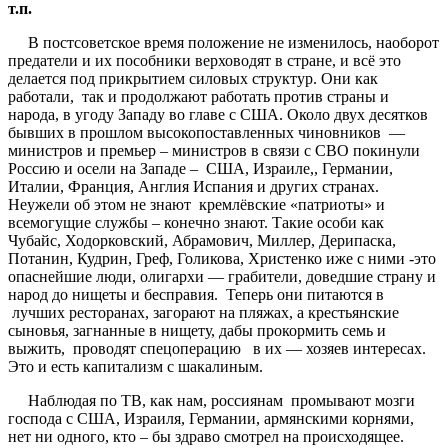
т
.
п
.
В постсоветское время положение не изменилось, наоборот
предатели и их пособники верховодят в стране, и всё это
делается под прикрытием силовых структур. Они как
работали, так и продолжают работать против страны и
народа, в угоду Западу во главе с США. Около двух десятков
бывших в прошлом высокопоставленных чиновников —
министров и премьер – министров в связи с СВО покинули
Россию и осели на Западе – США, Израиле,, Германии,
Италии, Франция, Англия Испания и других странах.
Неужели об этом не знают кремлёвские «патриоты» и
всемогущие службы – конечно знают. Такие особи как
Чубайс, Ходорковский, Абрамович, Миллер, Дерипаска,
Потанин, Кудрин, Греф, Голикова, Христенко иже с ними -это
опаснейшие люди, олигархи — грабители, доведшие страну и
народ до нищеты и бесправия. Теперь они питаются в
лучших ресторанах, загорают на пляжах, а крестьянские
сыновья, загнанные в нищету, дабы прокормить семь и
выжить, проводят спецоперацию в их — хозяев интересах.
Это и есть капитализм с шакалиным.
Наблюдая по ТВ, как нам, россиянам промывают мозги
господа с США, Израиля, Германии, армянскими корнями,
нет ни одного, кто – бы здраво смотрел на происходящее.