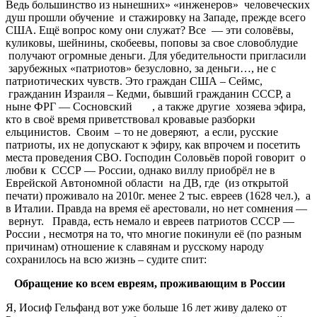
Ведь большинство из нынешних» «инженеров» человеческих
душ прошли обучение и стажировку на Западе, прежде всего
США. Ещё вопрос кому они служат? Все — эти соловёвы,
куликовы, шейнины, скобеевы, поповы за свое словоблудие
получают огромные деньги. Для убедительности пригласили
зарубежных «патриотов» безусловно, за деньги…, не с
патриотических чувств. Это граждан США – Сеймс,
гражданин Израиля – Кедми, бывший гражданин СССР, а
ныне ФРГ — Сосновский , а также другие хозяева эфира,
кто в своё время приветствовал кровавые разборки
ельцинистов. Своим – то не доверяют, а если, русские
патриоты, их не допускают к эфиру, как впрочем и посетить
места проведения СВО. Господин Соловьёв порой говорит о
любви к СССР — России, однако виллу приобрёл не в
Еврейской Автономной области на ДВ, где (из открытой
печати)
проживало на 2010г. менее 2 тыс. евреев (1628 чел.), а
в Италии. Правда на время её арестовали, но нет сомнения —
вернут. Правда, есть немало и евреев патриотов СССР —
России , несмотря на то, что многие покинули её (по разным
причинам) отношение к славянам и русскому народу
сохранилось на всю жизнь – судите спит:
Обращение
ко
всем
евреям
,
проживающим
в
России
Я, Иосиф Гельфанд вот уже больше 16 лет живу далеко от