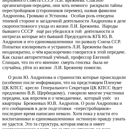
Верховного Совета СССР Л.И. Брежнева. Спасибо
организаторам передачи, они хоть немного раскрыли тайны
перестройщиков (сторонников перемен), назвав фамилии
Андропова, Громыко и Устинова Особая роль отведена
теневой стороне и загадочной деятельности Андропова в деле
скоропостижного ухода из жизни Л.И. Брежнева. Народы
бывшего СССР ещё раз убедился в той деятельности и
интригах которые вёл бывший Председатель КГБ Ю, В.
Андропов и его единомышленники по развалу Союза ССР.
Попытки изолировать и устранить Л.И. Брежнева были
неоднократно, о чём красноречиво говорится в этой передаче.
Как сказал авторитетный учёный, профессор Евгений
Спицын, что по его мнению смерть генсека была не
случайна, уйти из жизни Л.И. Брежневу помогли.
О роли Ю. Андропова и странностях которые происходили
(особенно после информации, что на предстоящем Пленуме
ЦК КПСС кресло Генерального Секретаря ЦК КПСС будет
предложено В.В. Щербицкому), говорили многие участники
передачи, как впрочем и о чемоданчике, который унёс из
квартиры Брежневых Ю.В. Андропов. О роли Андропова и
его сообщников в деле подготовки «перестройщиков»
последнее время написано немало. Хотя пока у власти его
воспитанники и единомышленники истинную правду узнать
не удастся. Это та структура, которая имела и имеет