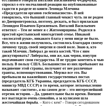
отставного
генерала
Виталия
Васильевича
Федорчука
,
спросил
о
его
молчаливой
реакции
на
опубликованные
гадости
в
разделе
из
книги
Леонида
Млечина
«
Председатели
органов
госбезопасности
»
.
В
ней
говорилось
,
что
бывший
главный
чекист
чуть
ли
не
родом
из
Днепропетровска
,
поэтому
,
дескать
,
и
был
приласкан
Леонидом
Ильичом
Брежневым
.
Виталий
Васильевич
ответил
:
–
Тем
не
менее
я
с
Житомирщины
.
Родился
в
простой
крестьянской
многодетной
семье
.
Никакой
«
волосатой
руки
»
,
никакого
блата
у
меня
нигде
не
было
.
Все
,
что
в
жизни
получилось
,
состоялось
благодаря
своему
личному
труду
,
своей
энергии
и
своей
воле
.
Знаю
я
,
кто
такой
Млечин
.
Либерал
до
мозга
костей
.
Что
с
ним
дискутировать
?
Либералы
,
они
же
,
как
черви
,
изнутри
подтачивают
свои
государства
.
И
не
трудно
заметить
в
чью
пользу
.
В
пользу
США
.
Большинство
из
них
пребывают
на
иждивение
этой
страны
,
получают
от
нее
различные
гранты
,
вспомоществования
.
Мерзко
все
это
.
Вы
пребывали
на
важнейших
государственных
постах
(
председатель
КГБ
Украины
,
председатель
КГБ
СССР
,
министр
МВД
СССР
)
в
то
время
,
которое
легкомысленно
называют
«
застоем
»
,
а
на
самом
деле
–
это
интереснейший
отрезок
истории
.
–
Да
,
удивительное
было
время
.
Внешне
все
выглядело
очень
спокойно
,
а
за
кулисами
шла
жесточайшая
борьба
. – Кого с кем? – Говоря сегодняшним