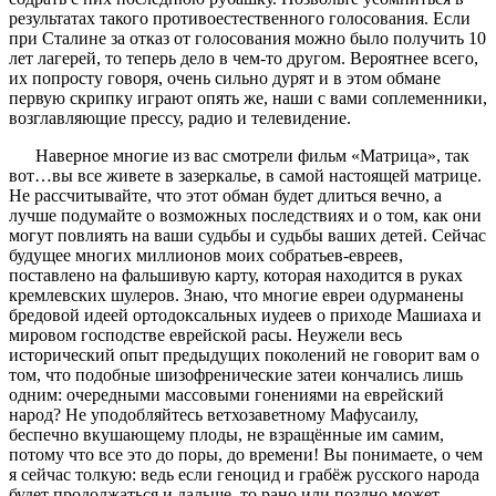
результатах такого противоестественного голосования. Если
при Сталине за отказ от голосования можно было получить 10
лет лагерей, то теперь дело в чем-то другом. Вероятнее всего,
их попросту говоря, очень сильно дурят и в этом обмане
первую скрипку играют опять же, наши с вами соплеменники,
возглавляющие прессу, радио и телевидение.
Наверное многие из вас смотрели фильм «Матрица», так
вот…вы все живете в зазеркалье, в самой настоящей матрице.
Не рассчитывайте, что этот обман будет длиться вечно, а
лучше подумайте о возможных последствиях и о том, как они
могут повлиять на ваши судьбы и судьбы ваших детей. Сейчас
будущее многих миллионов моих собратьев-евреев,
поставлено на фальшивую карту, которая находится в руках
кремлевских шулеров. Знаю, что многие евреи одурманены
бредовой идеей ортодоксальных иудеев о приходе Машиаха и
мировом господстве еврейской расы. Неужели весь
исторический опыт предыдущих поколений не говорит вам о
том, что подобные шизофренические затеи кончались лишь
одним: очередными массовыми гонениями на еврейский
народ? Не уподобляйтесь ветхозаветному Мафусаилу,
беспечно вкушающему плоды, не взращённые им самим,
потому что все это до поры, до времени! Вы понимаете, о чем
я сейчас толкую: ведь если геноцид и грабёж русского народа
будет продолжаться и дальше, то рано или поздно может