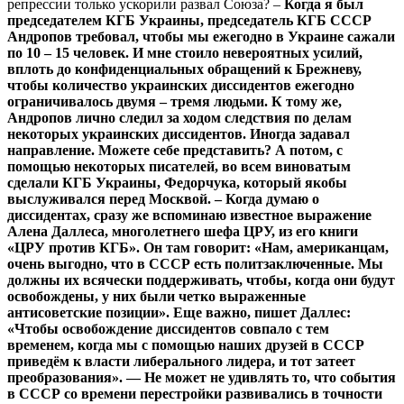
репрессии только ускорили развал Союза? –
Когда
я
был
председателем
КГБ
Украины
,
председатель
КГБ
СССР
Андропов
требовал
,
чтобы
мы
ежегодно
в
Украине
сажали
по
10
–
15
человек
.
И
мне
стоило
невероятных
усилий
,
вплоть
до
конфиденциальных
обращений
к
Брежневу
,
чтобы
количество
украинских
диссидентов
ежегодно
ограничивалось
двумя
–
тремя
людьми
.
К
тому
же
,
Андропов
лично
следил
за
ходом
следствия
по
делам
некоторых
украинских
диссидентов
.
Иногда
задавал
направление
.
Можете
себе
представить
?
А
потом
,
с
помощью
некоторых
писателей
,
во
всем
виноватым
сделали
КГБ
Украины
,
Федорчука
,
который
якобы
выслуживался
перед
Москвой
.
–
Когда
думаю
о
диссидентах
,
сразу
же
вспоминаю
известное
выражение
Алена
Даллеса
,
многолетнего
шефа
ЦРУ
,
из
его
книги
«
ЦРУ
против
КГБ
»
.
Он
там
говорит
:
«
Нам
,
американцам
,
очень
выгодно
,
что
в
СССР
есть
политзаключенные
.
Мы
должны
их
всячески
поддерживать
,
чтобы
,
когда
они
будут
освобождены
,
у
них
были
четко
выраженные
антисоветские
позиции
»
.
Еще
важно
,
пишет
Даллес
:
«
Чтобы
освобождение
диссидентов
совпало
с
тем
временем
,
когда
мы
с
помощью
наших
друзей
в
СССР
приведём
к
власти
либерального
лидера
,
и
тот
затеет
преобразования
»
. —
Не
может
не
удивлять
то
,
что
события
в
СССР
со
времени
перестройки
развивались
в
точности