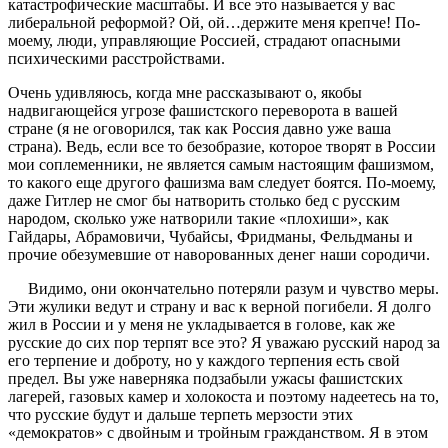
катастрофические масштабы. И все это называется у вас
либеральной реформой? Ой, ой…держите меня крепче! По-
моему, люди, управляющие Россией, страдают опасными
психическими расстройствами.
Очень удивляюсь, когда мне рассказывают о, якобы
надвигающейся угрозе фашистского переворота в вашей
стране (я не оговорился, так как Россия давно уже ваша
страна). Ведь, если все то безобразие, которое творят в России
мои соплеменники, не является самым настоящим фашизмом,
то какого еще другого фашизма вам следует боятся. По-моему,
даже Гитлер не смог бы натворить столько бед с русским
народом, сколько уже натворили такие «плохиши», как
Гайдары, Абрамовичи, Чубайсы, Фридманы, Фельдманы и
прочие обезумевшие от наворованных денег наши сородичи.
Видимо, они окончательно потеряли разум и чувство меры.
Эти жулики ведут и страну и вас к верной погибели. Я долго
жил в России и у меня не укладывается в голове, как же
русские до сих пор терпят все это? Я уважаю русский народ за
его терпение и доброту, но у каждого терпения есть свой
предел. Вы уже наверняка подзабыли ужасы фашистских
лагерей, газовых камер и холокоста и поэтому надеетесь на то,
что русские будут и дальше терпеть мерзости этих
«демократов» с двойным и тройным гражданством. Я в этом