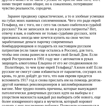
ними творят наши общие, но к сожалению, потерявшие
чувство реальности, сородичи.
Заранее предвижу саркастические, а то и злобные усмешки
на губах моих наивных соплеменников. Чего это ради еврей
Гельфанд, ни с того, ни с сего так сильно озаботился судьбой
русских? Уж не записался ли он в русские патриоты? Нет,
отвечу я вам, я озабочен не только судьбами русских, хотя
признаюсь: иногда мне хочется купить на свои честно
заработанные деньги парочку современных
бомбардировщиков и подарить их настоящим русским
патриотам (если такие еще остались в России), для того,
чтобы они снова разнесли в клочки свой Белый Дом. Если
еврей Ростропович в 1991 году мог с автоматом в руках
защищать алкоголика Ельцина от его же сподвижников по
Политбюро, то чем хуже еврей Гельфанд? Азохен вэй! Если
русские не смогут сами избавиться от паразитов, сосущих их
кровь, то дело дойдёт до того, что нам евреям придется
вспомнить 1917 год и снова прислать им на помощь десяток-
другой наемных революционеров в запломбированном
вагоне. Мне трудно понять причины, которые вынуждают
патологически доверчивых русских идти на выборы и с
упорством мазохиста каждый раз выбирать себе нового, еще
более изощренного врага и мучителя, который норовит
содрать с них последнюю рубашку. Позвольте усомниться в