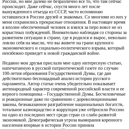
России, но мне далеко не безразлично все то, что там сейчас
происходит. Даже сейчас, спустя много лет после
вынужденного отъезда из СССР, часто вспоминаю
оставшихся в России друзей и знакомых. Со многими из них у
меня сохранились прекрасные отношения. В настоящее время
я вполне обеспеченный человек и взялся за перо вовсе не из
корыстных побуждений. Внимательно наблюдая со стороны за
развитием ситуации в стране, где я родился и вырос, невольно
ловлю себя на мысли, что вы живете на грани крупного
экономического и социально-политического взрыва, который
неизбежно приведет к новой гражданской войне.
Недавно мои друзья прислали мне одну интересную статью,
напечатанную в русской патриотической газете по случаю
100-летия образования Государственной Думы, где дан
действительно беспощадный анализ истории русского
парламента. Автор статьи очень убедительно показывает
антинародный характер современной российской власти и ее
верного помощника – Государственной Думы. Бесчеловечные
и реакционные даже по сравнению с дореволюционными
законы, безнаказанное разграбление национальных богатств,
тотальное казнокрадство и коррупция уже отбросили Россию
на одно из последних мест среди стран со слабо развитой
экономикой. Демографическая угроза вымирания коренного
населения впервые в истории России приняла