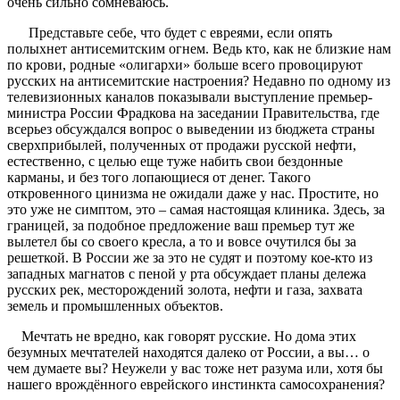
очень сильно сомневаюсь.
Представьте себе, что будет с евреями, если опять
полыхнет антисемитским огнем. Ведь кто, как не близкие нам
по крови, родные «олигархи» больше всего провоцируют
русских на антисемитские настроения? Недавно по одному из
телевизионных каналов показывали выступление премьер-
министра России Фрадкова на заседании Правительства, где
всерьез обсуждался вопрос о выведении из бюджета страны
сверхприбылей, полученных от продажи русской нефти,
естественно, с целью еще туже набить свои бездонные
карманы, и без того лопающиеся от денег. Такого
откровенного цинизма не ожидали даже у нас. Простите, но
это уже не симптом, это – самая настоящая клиника. Здесь, за
границей, за подобное предложение ваш премьер тут же
вылетел бы со своего кресла, а то и вовсе очутился бы за
решеткой. В России же за это не судят и поэтому кое-кто из
западных магнатов с пеной у рта обсуждает планы дележа
русских рек, месторождений золота, нефти и газа, захвата
земель и промышленных объектов.
Мечтать не вредно, как говорят русские. Но дома этих
безумных мечтателей находятся далеко от России, а вы… о
чем думаете вы? Неужели у вас тоже нет разума или, хотя бы
нашего врождённого еврейского инстинкта самосохранения?