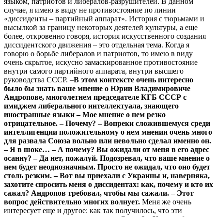
языком, патриотов и либералов-разрушителей. В данном
случае, я имею в виду не противостояние по линии
«диссиденты – партийный аппарат». История с тюрьмами и
высылкой за границу некоторых деятелей культуры, а еще
более, откровенно говоря, история искусственного создания
диссидентского движения – это отдельная тема. Когда я
говорю о борьбе либералов и патриотов, то имею в виду
очень скрытое, искусно замаскированное противостояние
внутри самого партийного аппарата, внутри высшего
руководства СССР. –
В
этом
контексте
очень
интересно
было
бы
знать
ваше
мнение
о
Юрии
Владимировиче
Андропове
,
многолетнем
председателе
КГБ
СССР
с
имиджем
либерального
интеллектуала
,
знающего
иностранные
языки
–
Мое
мнение
о
нем
резко
отрицательное
.
–
Почему
?
–
Вопреки
сложившемуся
среди
интеллигенции
положительному
о
нем
мнении
очень
много
для
развала
Союза
вольно
или
невольно
сделал
именно
он
.
–
Я
в
шоке
…
–
А
почему
?
Вы
ожидали
от
меня
в
его
адрес
осанну
?
–
Да
нет
,
пожалуй
.
Подозревал
,
что
ваше
мнение
о
нем
будет
неоднозначным
.
Просто
не
ожидал
,
что
оно
будет
столь
резким
.
–
Вот
вы
приехали
с
Украины
и
,
наверняка
,
захотите
спросить
меня
о
диссидентах
:
как
,
почему
и
кто
их
сажал
?
Андропов
требовал
,
чтобы
мы
сажали
.
–
Этот
вопрос
действительно
многих
волнует
.
Меня же очень
интересует еще и другое: как так получилось, что эти