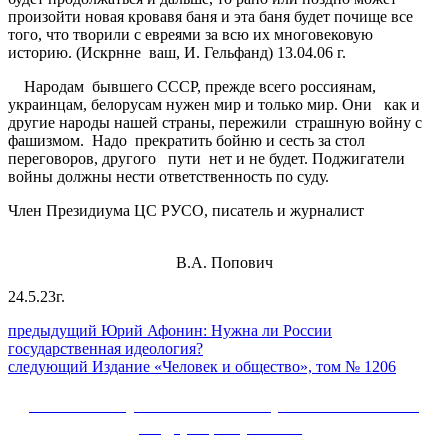
произойти новая кровавя баня и эта баня будет почище все
того, что творили с евреями за всю их многовековую
историю. (Искрнне ваш, И. Гельфанд) 13.04.06 г.
Народам бывшего СССР, прежде всего россиянам,
украинцам, белорусам нужен мир и только мир. Они как и
другие народы нашей страны, пережили страшную войну с
фашизмом. Надо прекратить бойню и сесть за стол
переговоров, другого пути нет и не будет. Поджигатели
войны должны нести ответственность по суду.
Член Президиума ЦС РУСО, писатель и журналист
В.А. Попович
24.5.23г.
Навигация
Предыдущий
предыдущий
Юрий Афонин: Нужна ли России
пост:
государственная идеология?
по
Следующее
следующий
Издание «Человек и общество», том № 1206
записям
сообщение:
Сайт Коммунистической партии Российской
Федерации (КПРФ)