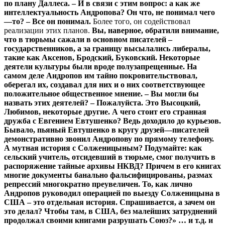
по
плану
Даллеса
.
–
И
в
связи
с
этим
вопрос
:
а
как
же
интеллектуальность
Андропова
?
Он
что
,
не
понимал
чего
—
то
?
–
Все
он
понимал
.
Более того, он содействовал
реализации этих планов.
Вы
,
наверное
,
обратили
внимание
,
что
в
тюрьмы
сажали
в
основном
писателей
–
государственников
,
а
за
границу
высылались
либералы
,
такие
как
Аксенов
,
Бродский
,
Буковский
.
Некоторые
деятели
культуры
были
вроде
полузапрещенные
.
На
самом
деле
Андропов
им
тайно
покровительствовал
,
оберегал
их
,
создавал
для
них
и
о
них
соответствующее
положительное
общественное
мнение
.
–
Вы
могли
бы
назвать
этих
деятелей
?
–
Пожалуйста
.
Это
Высоцкий
,
Любимов
,
некоторые
другие
.
А
чего
стоит
его
странная
дружба
с
Евгением
Евтушенко
?
Ведь
доходило
до
курьезов
.
Бывало
,
пьяный
Евтушенко
в
кругу
друзей
—
писателей
демонстративно
звонил
Андропову
по
прямому
телефону
.
А
мутная
история
с
Солженицыным
?
Подумайте
:
как
сельский
учитель
,
отсидевший
в
тюрьме
,
смог
получить
в
распоряжение
тайные
архивы
НКВД
?
Причем
в
его
книгах
многие
документы
банально
фальсифицированы
,
размах
репрессий
многократно
преувеличен
.
То
,
как
лично
Андропов
руководил
операцией
по
выезду
Солженицына
в
США
–
это
отдельная
история
.
Спрашивается
,
а
зачем
он
это
делал
?
Чтобы
там
,
в
США
,
без
малейших
затруднений
продолжал
своими
книгами
разрушать
Союз
?
»
…
и
т
.
д
.
и